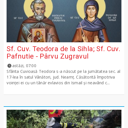
Sf. Cuv. Teodora de la Sihla; Sf. Cuv.
Pafnutie - Pârvu Zugravul
astăzi, 07:00
Sfânta Cuvioasă Teodora s-a născut pe la jumătatea sec. al
17-lea în satul Vânători, jud. Neamţ. Căsătorită împotriva
voinţei ei cu un tânăr evlavios din Ismail şi neavând c...