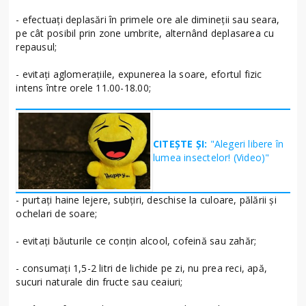
- efectuaţi deplasări în primele ore ale dimineţii sau seara,
pe cât posibil prin zone umbrite, alternând deplasarea cu
repausul;
- evitaţi aglomeraţiile, expunerea la soare, efortul fizic
intens între orele 11.00-18.00;
CITEȘTE ȘI:
"Alegeri libere în
lumea insectelor! (Video)"
- purtaţi haine lejere, subţiri, deschise la culoare, pălării şi
ochelari de soare;
- evitaţi băuturile ce conţin alcool, cofeină sau zahăr;
- consumaţi 1,5-2 litri de lichide pe zi, nu prea reci, apă,
sucuri naturale din fructe sau ceaiuri;