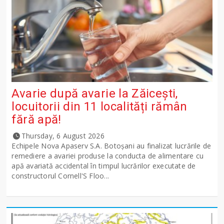
Avarie după avarie la Zăicești,
locuitorii din 11 localități rămân
fără apă!
Thursday, 6 August 2026
Echipele Nova Apaserv S.A. Botoșani au finalizat lucrările de
remediere a avariei produse la conducta de alimentare cu
apă avariată accidental în timpul lucrărilor executate de
constructorul Cornell'S Floo...