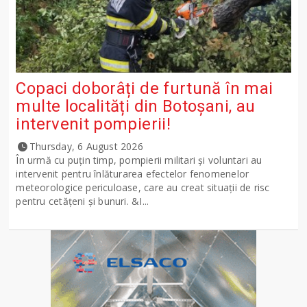
Copaci doborâți de furtună în mai
multe localități din Botoșani, au
intervenit pompierii!
Thursday, 6 August 2026
În urmă cu puțin timp, pompierii militari și voluntari au
intervenit pentru înlăturarea efectelor fenomenelor
meteorologice periculoase, care au creat situații de risc
pentru cetățeni și bunuri. &I...