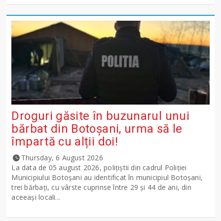
Droguri găsite în buzunarul unui
bărbat din Botoșani, urma să le
împartă cu alții doi!
Thursday, 6 August 2026
La data de 05 august 2026, polițiștii din cadrul Poliției
Municipiului Botoșani au identificat în municipiul Botoșani,
trei bărbați, cu vârste cuprinse între 29 și 44 de ani, din
aceeași locali...