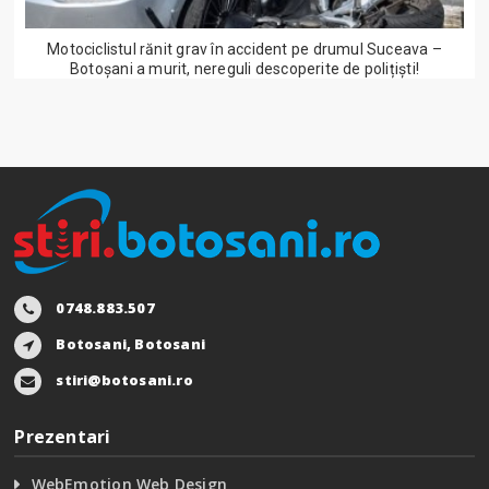
Motociclistul rănit grav în accident pe drumul Suceava –
Botoșani a murit, nereguli descoperite de polițiști!
0748.883.507
Botosani, Botosani
stiri@botosani.ro
Prezentari
WebEmotion Web Design