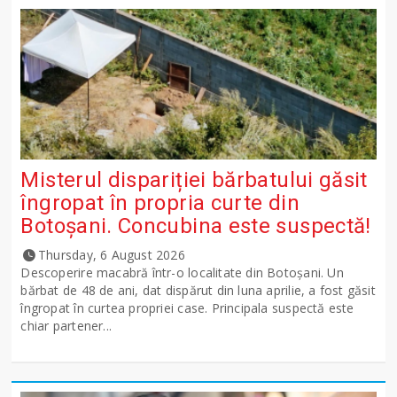
Misterul dispariției bărbatului găsit
îngropat în propria curte din
Botoșani. Concubina este suspectă!
Thursday, 6 August 2026
Descoperire macabră într-o localitate din Botoșani. Un
bărbat de 48 de ani, dat dispărut din luna aprilie, a fost găsit
îngropat în curtea propriei case. Principala suspectă este
chiar partener...