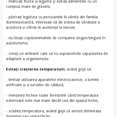
- mâncaţi fructe şi legume şi evitaţi alimentele cu un
conţinut mare de grăsimi;
- păstraţi legătura cu persoanele în vârstă din familia
dumneavoastră, interesați-vă de starea de sănătate a
acestora şi oferiţi-le asistenţă la nevoie;
- nu lăsaţi copiii/animalele de companie singuri/singure în
autoturisme;
- creaţi un ambient care să nu suprasolicite capacitatea de
adaptare a organismului.
Evitaţi creşterea temperaturii
, având grijă să:
- limitaţi utilizarea aparatelor electrocasnice, a luminii
artificiale şi a surselor de căldură;
- menţineţi închise toate ferestrele când temperatura
exterioară este mai mare decât cea din spaţiul închis;
- scădeţi temperatura, având grijă să aerisiţi dimineaţa
devreme sau seara târziu;