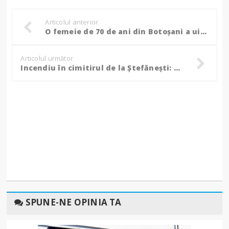
Articolul anterior
O femeie de 70 de ani din Botoșani a uitat oala cu mâncare pe foc: Vecinii au chemat pompierii!
Articolul următor
Incendiu în cimitirul de la Ștefănești: Au ars vegetație uscată, cruci și coroane!
SPUNE-NE OPINIA TA