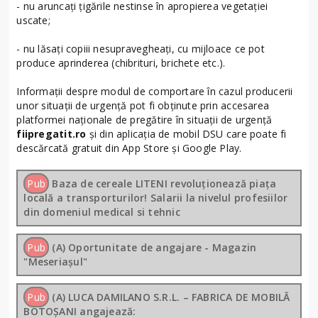
- nu aruncați țigările nestinse în apropierea vegetației
uscate;
- nu lăsați copiii nesupravegheați, cu mijloace ce pot
produce aprinderea (chibrituri, brichete etc.).
Informații despre modul de comportare în cazul producerii
unor situații de urgență pot fi obținute prin accesarea
platformei naționale de pregătire în situații de urgență
fiipregatit.ro
și din aplicația de mobil DSU care poate fi
descărcată gratuit din App Store și Google Play.
Pub
Baza de cereale LITENI revoluționează piața
locală a transporturilor! Salarii la nivelul profesiilor
din domeniul medical si tehnic
Pub
(A) Oportunitate de angajare - Magazin
"Meseriașul"
Pub
(A) LUCA DAMILANO S.R.L. – FABRICA DE MOBILĂ
BOTOȘANI angajează: