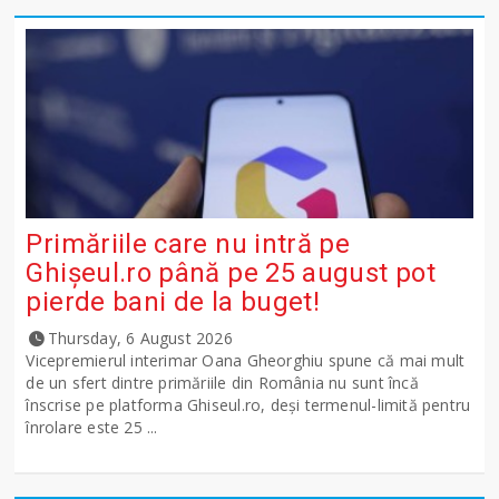
Primăriile care nu intră pe
Ghişeul.ro până pe 25 august pot
pierde bani de la buget!
Thursday, 6 August 2026
Vicepremierul interimar Oana Gheorghiu spune că mai mult
de un sfert dintre primăriile din România nu sunt încă
înscrise pe platforma Ghiseul.ro, deși termenul-limită pentru
înrolare este 25 ...