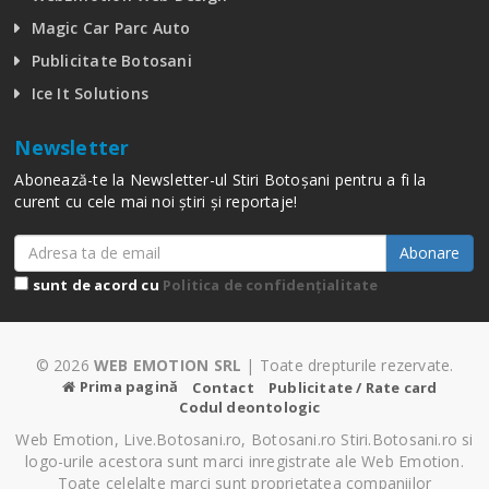
Magic Car Parc Auto
Publicitate Botosani
Ice It Solutions
Newsletter
Abonează-te la Newsletter-ul Stiri Botoșani pentru a fi la
curent cu cele mai noi știri și reportaje!
Abonare
sunt de acord cu
Politica de confidențialitate
© 2026
WEB EMOTION SRL
| Toate drepturile rezervate.
Prima pagină
Contact
Publicitate / Rate card
Codul deontologic
Web Emotion, Live.Botosani.ro, Botosani.ro Stiri.Botosani.ro si
logo-urile acestora sunt marci inregistrate ale Web Emotion.
Toate celelalte marci sunt proprietatea companiilor