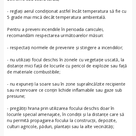
- reglaţi aerul condiţionat astfel încât temperatura să fie cu
5 grade mai mică decât temperatura ambientală.
Pentru a preveni incendiile în perioada caniculei,
recomandăm respectarea următoarelor măsuri:
- respectați normele de prevenire și stingere a incendiilor;
- nu utilizați focul deschis în zonele cu vegetație uscată, la
distanțe mici față de locurile cu pericol de explozie sau față
de materiale combustibile;
- nu expuneți la soare sau în zone supraîncălzite recipiente
sau rezervoare ce conțin lichide inflamabile sau gaze sub
presiune;
- pregătiți hrana prin utilizarea focului deschis doar în
locurile special amenajate, în condiții și la distanțe care să
nu permită propagarea focului la construcții, depozite,
culturi agricole, păduri, plantații sau la alte vecinătăți;