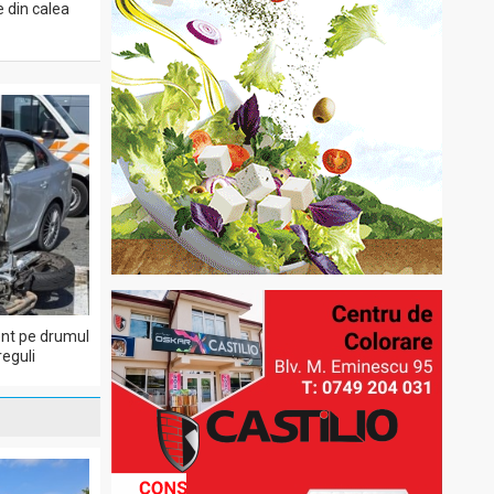
e din calea
dent pe drumul
eguli