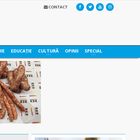
CONTACT
IE
EDUCAȚIE
CULTURĂ
OPINII
SPECIAL