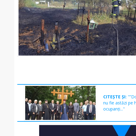
CITEȘTE ȘI:
"”D
nu fie astăzi pe
ocupanți..."