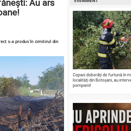
fănești: Au ars
EVENIMENT
roane!
ct s-a produs în cimitirul din
Copaci doborâți de furtună în m
localități din Botoșani, au interv
pompierii!