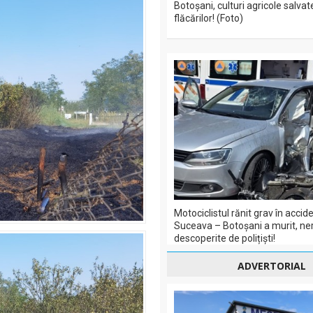
Botoșani, culturi agricole salvat
flăcărilor! (Foto)
Motociclistul rănit grav în acci
Suceava – Botoșani a murit, ner
descoperite de polițiști!
ADVERTORIAL