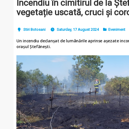
Incendiu în cimitirul de la Ște
vegetație uscată, cruci și co
Stiri Botosani
Saturday, 17 August 2024
Eveniment
Un incendiu declanșat de lumânările aprinse așezate incore
orașul Ștefănești.