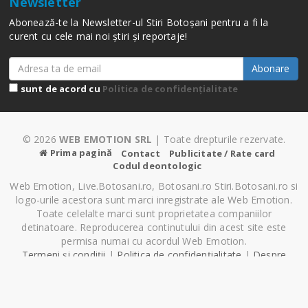
Newsletter
Abonează-te la Newsletter-ul Stiri Botoșani pentru a fi la
curent cu cele mai noi știri și reportaje!
Abonare
sunt de acord cu
Politica de confidențialitate
© 2026
WEB EMOTION SRL
| Toate drepturile rezervate.
Prima pagină
Contact
Publicitate / Rate card
Codul deontologic
Web Emotion, Live.Botosani.ro, Botosani.ro Stiri.Botosani.ro si
logo-urile acestora sunt marci inregistrate ale Web Emotion.
Toate celelalte marci sunt proprietatea companiilor
detinatoare. Reproducerea continutului din acest site este
permisa numai cu acordul Web Emotion.
Termeni și condiții
|
Politica de confidențialitate
|
Despre
Cookie-uri
|
Setări cookie-uri
Pagină generată în 0.60 secunde