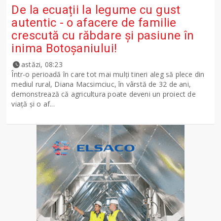
De la ecuații la legume cu gust
autentic - o afacere de familie
crescută cu răbdare și pasiune în
inima Botoșaniului!
astăzi, 08:23
Într-o perioadă în care tot mai mulți tineri aleg să plece din
mediul rural, Diana Macsimciuc, în vârstă de 32 de ani,
demonstrează că agricultura poate deveni un proiect de
viață și o af...