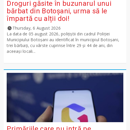
Droguri găsite în buzunarul unui
bărbat din Botoșani, urma să le
împartă cu alții doi!
Thursday, 6 August 2026
La data de 05 august 2026, polițiștii din cadrul Poliției
Municipiului Botoșani au identificat în municipiul Botoșani,
trei bărbați, cu vârste cuprinse între 29 și 44 de ani, din
aceeași locali...
Primăriile care nu intră pe