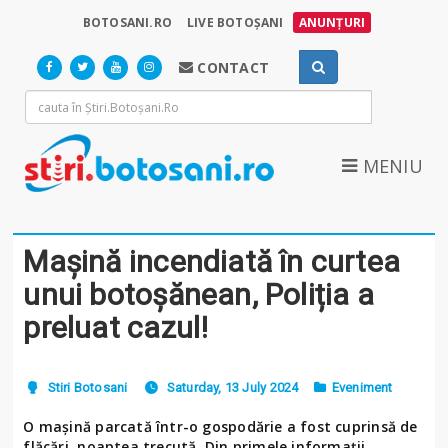
BOTOSANI.RO
LIVE BOTOȘANI
ANUNȚURI
CONTACT
MENIU
Mașină incendiată în curtea
unui botoșănean, Poliția a
preluat cazul!
Stiri Botosani
Saturday, 13 July 2024
Eveniment
O mașină parcată într-o gospodărie a fost cuprinsă de
flăcări, noaptea trecută. Din primele informații,