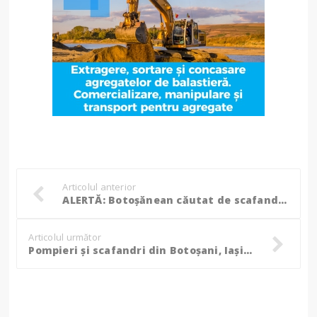
Articolul anterior
ALERTĂ: Botoșănean căutat de scafandri în apele Prutului, au fost solicitați și pompieri din Iași și Neamț!
Articolul următor
Pompieri și scafandri din Botoșani, Iași și Neamț caută în apa Prutului trupul bărbatului de 36 de ani! (Foto, Video)