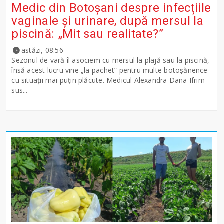
Medic din Botoșani despre infecțiile
vaginale și urinare, după mersul la
piscină: „Mit sau realitate?”
astăzi, 08:56
Sezonul de vară îl asociem cu mersul la plajă sau la piscină,
însă acest lucru vine „la pachet” pentru multe botoșănence
cu situații mai puțin plăcute. Medicul Alexandra Dana Ifrim
sus...