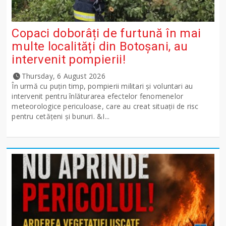
Copaci doborâți de furtună în mai
multe localități din Botoșani, au
intervenit pompierii!
Thursday, 6 August 2026
În urmă cu puțin timp, pompierii militari și voluntari au
intervenit pentru înlăturarea efectelor fenomenelor
meteorologice periculoase, care au creat situații de risc
pentru cetățeni și bunuri. &I...