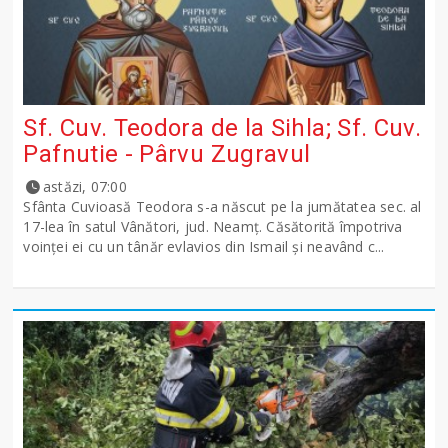
Sf. Cuv. Teodora de la Sihla; Sf. Cuv.
Pafnutie - Pârvu Zugravul
astăzi, 07:00
Sfânta Cuvioasă Teodora s-a născut pe la jumătatea sec. al
17-lea în satul Vânători, jud. Neamţ. Căsătorită împotriva
voinţei ei cu un tânăr evlavios din Ismail şi neavând c...