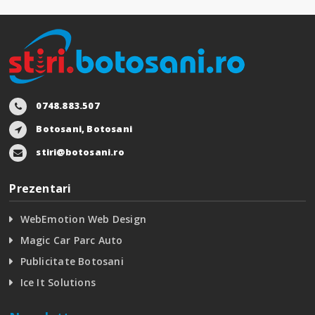
0748.883.507
Botosani, Botosani
stiri@botosani.ro
Prezentari
WebEmotion Web Design
Magic Car Parc Auto
Publicitate Botosani
Ice It Solutions