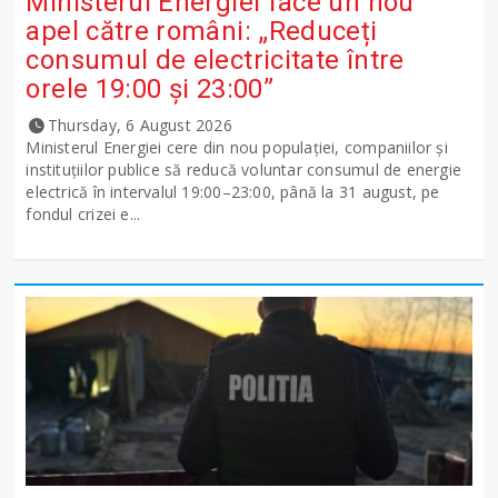
Ministerul Energiei face un nou
apel către români: „Reduceți
consumul de electricitate între
orele 19:00 și 23:00”
Thursday, 6 August 2026
Ministerul Energiei cere din nou populației, companiilor și
instituțiilor publice să reducă voluntar consumul de energie
electrică în intervalul 19:00–23:00, până la 31 august, pe
fondul crizei e...