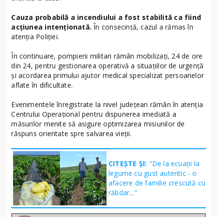
Cauza probabilă a incendiului a fost stabilită ca fiind
acţiunea intenţionată.
În consecință, cazul a rămas în
atenția Poliției.
În continuare, pompierii militari rămân mobilizați, 24 de ore
din 24, pentru gestionarea operativă a situaţiilor de urgenţă
şi acordarea primului ajutor medical specializat persoanelor
aflate în dificultate.
Evenimentele înregistrate la nivel județean rămân în atenția
Centrului Operațional pentru dispunerea imediată a
măsurilor menite să asigure optimizarea misiunilor de
răspuns orientate spre salvarea vieții.
CITEȘTE ȘI:
"De la ecuații la
legume cu gust autentic - o
afacere de familie crescută cu
răbdar..."