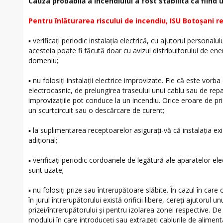
Cauza probabilă a incendiului a fost stabilită ca fiind u
Pentru înlăturarea riscului de incendiu, ISU Botoșani 
▪ verificați periodic instalaţia electrică, cu ajutorul personalu
acesteia poate fi făcută doar cu avizul distribuitorului de ener
domeniu;
▪ nu folosiţi instalaţii electrice improvizate. Fie că este vorb
electrocasnic, de prelungirea traseului unui cablu sau de rep
improvizaţiile pot conduce la un incendiu. Orice eroare de pr
un scurtcircuit sau o descărcare de curent;
▪ la suplimentarea receptoarelor asiguraţi-vă că instalaţia 
adiţional;
▪ verificaţi periodic cordoanele de legătură ale aparatelor elec
sunt uzate;
▪ nu folosiţi prize sau întrerupătoare slăbite. În cazul în car
în jurul întrerupătorului există orificii libere, cereţi ajutorul 
prizei/întrerupătorului şi pentru izolarea zonei respective. 
modului în care introduceţi sau extrageţi cablurile de alimenta