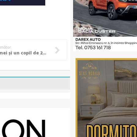
următor
Două femei și un copil de 2 ani au ajuns la spital, în urma unui impact violent la ieșire din Dorohoi! (Foto)