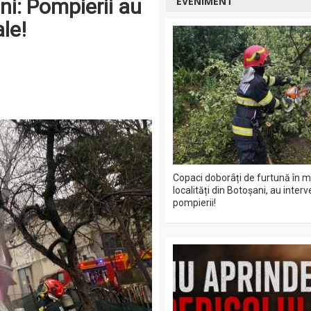
ni: Pompierii au
EVENIMENT
le!
Copaci doborâți de furtună în m
localități din Botoșani, au interv
pompierii!