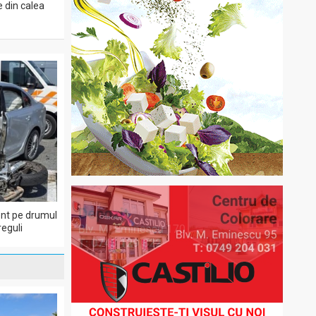
e din calea
dent pe drumul
eguli