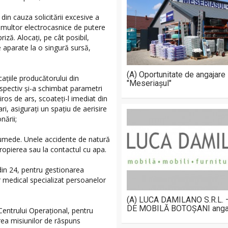
din cauza solicitării excesive a
 multor electrocasnice de putere
riză. Alocaţi, pe cât posibil,
te aparate la o singură sursă,
(A) Oportunitate de angajare
caţiile producătorului din
"Meseriașul"
espectiv şi-a schimbat parametri
os de ars, scoateţi-l imediat din
ri, asigurați un spaţiu de aerisire
nării;
le umede. Unele accidente de natură
apropierea sau la contactul cu apa.
 din 24, pentru gestionarea
r medical specializat persoanelor
(A) LUCA DAMILANO S.R.L.
DE MOBILĂ BOTOȘANI anga
Centrului Operațional, pentru
ea misiunilor de răspuns