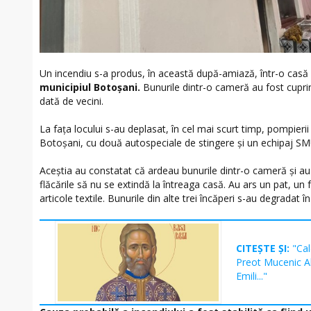
Un incendiu s-a produs, în această după-amiază, într-o cas
municipiul Botoșani.
Bunurile dintr-o cameră au fost cuprin
dată de vecini.
La fața locului s-au deplasat, în cel mai scurt timp, pompieri
Botoșani, cu două autospeciale de stingere și un echipaj S
Aceștia au constatat că ardeau bunurile dintr-o cameră și au 
flăcările să nu se extindă la întreaga casă. Au ars un pat, un f
articole textile. Bunurile din alte trei încăperi s-au degradat î
CITEȘTE ȘI:
"Cal
Preot Mucenic Al
Emili..."