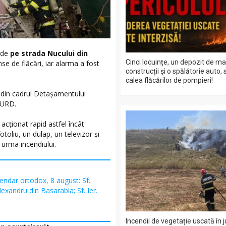
ă de
pe strada Nucului din
Cinci locuințe, un depozit de ma
se de flăcări, iar alarma a fost
construcții și o spălătorie auto, 
calea flăcărilor de pompieri!
i din cadrul Detașamentului
MURD.
acționat rapid astfel încât
otoliu, un dulap, un televizor și
n urma incendiului.
endar ortodox, 8 august: Sf.
exandru din Basarabia; Sf. Ier.
Incendii de vegetație uscată în 