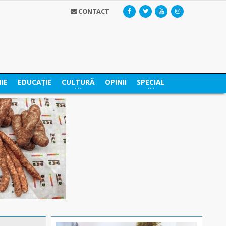
CONTACT
IE
EDUCAȚIE
CULTURĂ
OPINII
SPECIAL