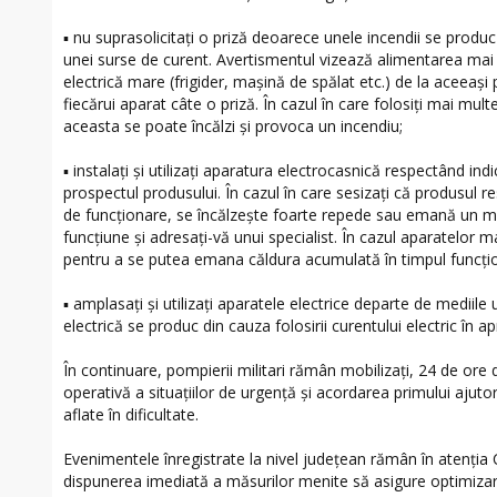
▪ nu suprasolicitaţi o priză deoarece unele incendii se produc 
unei surse de curent. Avertismentul vizează alimentarea mai
electrică mare (frigider, maşină de spălat etc.) de la aceeași p
fiecărui aparat câte o priză. În cazul în care folosiți mai mul
aceasta se poate încălzi și provoca un incendiu;
▪ instalaţi şi utilizaţi aparatura electrocasnică respectând indi
prospectul produsului. În cazul în care sesizaţi că produsul r
de funcţionare, se încălzește foarte repede sau emană un mir
funcţiune şi adresaţi-vă unui specialist. În cazul aparatelor ma
pentru a se putea emana căldura acumulată în timpul funcţio
▪ amplasaţi şi utilizaţi aparatele electrice departe de medii
electrică se produc din cauza folosirii curentului electric în 
În continuare, pompierii militari rămân mobilizați, 24 de ore
operativă a situaţiilor de urgenţă şi acordarea primului ajuto
aflate în dificultate.
Evenimentele înregistrate la nivel județean rămân în atenția 
dispunerea imediată a măsurilor menite să asigure optimizar