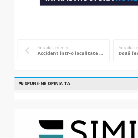
Articolul anterior
Articolul 
Accident într-o localitate din Botoșani: Un bărbat a ajuns la spital!
SPUNE-NE OPINIA TA