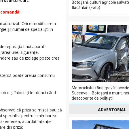
n scurtcircuit.
Botoșani, culturi agricole salvat
flăcărilor! (Foto)
recomandă:
lui autorizat. Orice modificare a
gie şil numai de specialiști în
a de reparaţia unui aparat
ararea unei siguranţe,
indere sau de izolaţie poate crea
existentă poate prelua consumul
Motociclistul rănit grav în acci
trice şi înlocuiţi-le atunci când
Suceava – Botoșani a murit, ner
descoperite de polițiști!
ADVERTORIAL
e observaţi că priza se mişcă sau că
unui specialist pentru schimbarea
De asemenea, acordaţi atenţie
re din priză;