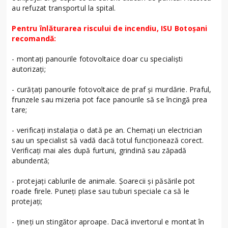
au refuzat transportul la spital.
Pentru înlăturarea riscului de incendiu, ISU Botoșani
recomandă:
- montați panourile fotovoltaice doar cu specialiști
autorizați;
- curățați panourile fotovoltaice de praf și murdărie. Praful,
frunzele sau mizeria pot face panourile să se încingă prea
tare;
- verificați instalația o dată pe an. Chemați un electrician
sau un specialist să vadă dacă totul funcționează corect.
Verificați mai ales după furtuni, grindină sau zăpadă
abundentă;
- protejați cablurile de animale. Șoarecii și păsările pot
roade firele. Puneți plase sau tuburi speciale ca să le
protejați;
- țineți un stingător aproape. Dacă invertorul e montat în