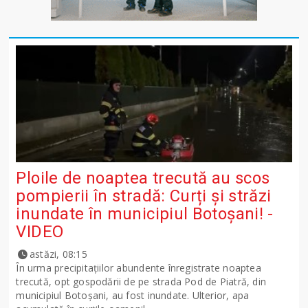
Ploile de noaptea trecută au scos
pompierii în stradă: Curți și străzi
inundate în municipiul Botoșani! -
VIDEO
astăzi, 08:15
În urma precipitațiilor abundente înregistrate noaptea
trecută, opt gospodării de pe strada Pod de Piatră, din
municipiul Botoșani, au fost inundate. Ulterior, apa