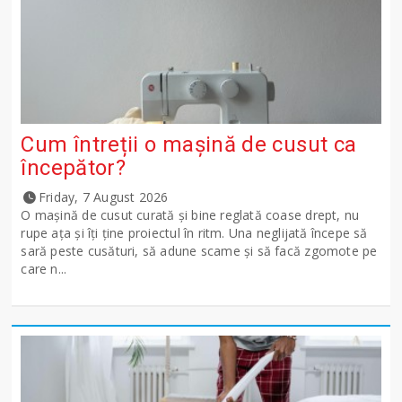
Cum întreții o mașină de cusut ca
începător?
Friday, 7 August 2026
O mașină de cusut curată și bine reglată coase drept, nu
rupe ața și îți ține proiectul în ritm. Una neglijată începe să
sară peste cusături, să adune scame și să facă zgomote pe
care n...