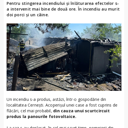
Pentru stingerea incendiului și înlăturarea efectelor s-
a intervenit mai bine de două ore. În incendiu au murit
doi porci și un câine.
Un incendiu s-a produs, astăzi, într-o gospodărie din
localitatea Cernești. Acoperișul unei case a fost cuprins de
flăcări, cel mai probabil,
din cauza unui scurtcircuit
produs la panourile fotovoltaice.
La caz s-au deplasat, în cel mai scurt timp, pompierii din