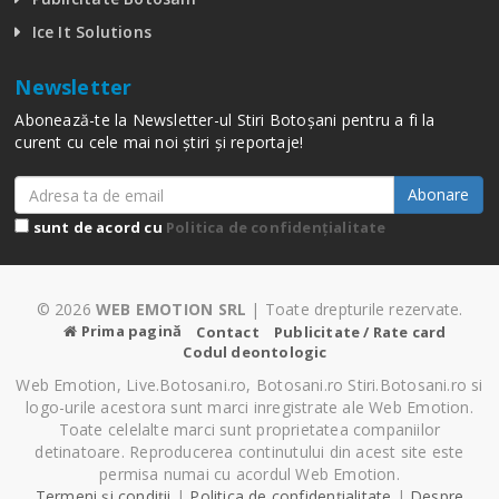
Ice It Solutions
Newsletter
Abonează-te la Newsletter-ul Stiri Botoșani pentru a fi la
curent cu cele mai noi știri și reportaje!
Abonare
sunt de acord cu
Politica de confidențialitate
© 2026
WEB EMOTION SRL
| Toate drepturile rezervate.
Prima pagină
Contact
Publicitate / Rate card
Codul deontologic
Web Emotion, Live.Botosani.ro, Botosani.ro Stiri.Botosani.ro si
logo-urile acestora sunt marci inregistrate ale Web Emotion.
Toate celelalte marci sunt proprietatea companiilor
detinatoare. Reproducerea continutului din acest site este
permisa numai cu acordul Web Emotion.
Termeni și condiții
|
Politica de confidențialitate
|
Despre