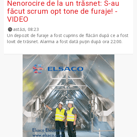
Nenorocire de la un trăsnet: S-au
făcut scrum opt tone de furaje! -
VIDEO
astăzi, 08:23
Un depozit de furaje a fost cuprins de flăcări după ce a fost
lovit de trăsnet. Alarma a fost dată puțin după ora 22:00.