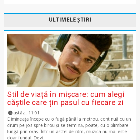
ULTIMELE ȘTIRI
Stil de viață în mișcare: cum alegi
căștile care țin pasul cu fiecare zi
astăzi, 11:01
Dimineața începe cu o fugă până la metrou, continuă cu un
drum pe jos spre birou și se termină, poate, cu o plimbare
lungă prin oraș. Într-un astfel de ritm, muzica nu mai este
doar fundal. Devi...