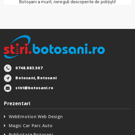
Botoșani a murit, nereguli descoperite de polițiști!
0748.883.507
Botosani, Botosani
stiri@botosani.ro
Prezentari
WebEmotion Web Design
Magic Car Parc Auto
Publicitate Botosani