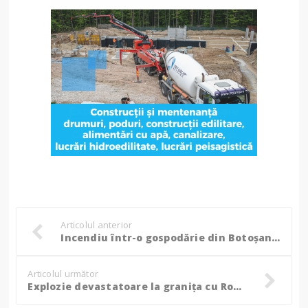
Articolul anterior
Incendiu într-o gospodărie din Botoșani: acoperișul unei case a fost distrus de flăcări!
Articolul următor
Explozie devastatoare la granița cu România: Trei morți, mai mulți răniți pe Canalul Bâstroe. Ucraina închide temporar ruta maritimă!