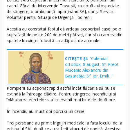
cadrul Gărzii de Intervenție Trușești, cu două autospeciale
de stingere, o ambulanță aparținând SAJ, dar și Serviciul
Voluntar pentru Situații de Urgență Todireni.
Aceștia au constatat faptul că ardeau acoperișul casei pe o
suprafață de peste 200 de metri pătrați, dar și o camera din
spatele locuinței folosită ca adăpost de animale.
CITEȘTE ȘI:
"Calendar
ortodox, 8 august: Sf. Preot
Mucenic Alexandru din
Basarabia; Sf. Ier. Emili..."
Pompierii au acționat rapid astfel încât flăcările să nu se
extindă la întreaga clădire. Pentru stingerea incendiului și
înlăturarea efectelor s-a intervenit mai bine de două ore.
În incendiu au murit doi porci și un câine.
Trei persoane au primit îngrijiri medicale la fața locului de la
echipajul SAJ, după ce au suferit atacuri de panică. Acestea