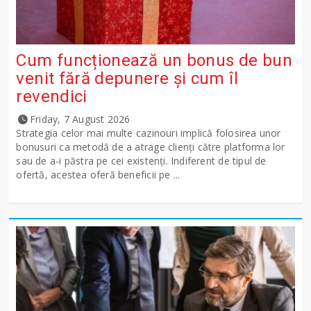
Cum funcționează un bonus de bun
venit fără depunere și cum îl
revendici
Friday, 7 August 2026
Strategia celor mai multe cazinouri implică folosirea unor
bonusuri ca metodă de a atrage clienți către platforma lor
sau de a-i păstra pe cei existenți. Indiferent de tipul de
ofertă, acestea oferă beneficii pe ...