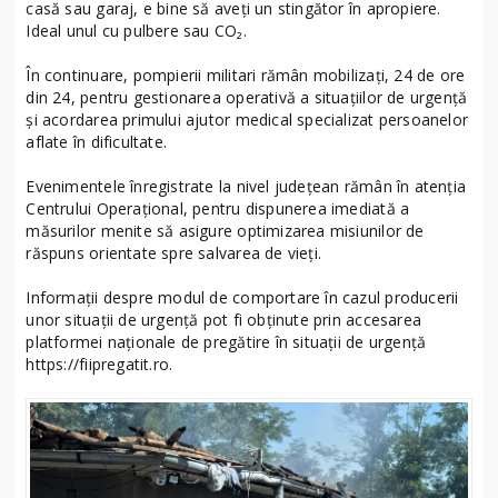
casă sau garaj, e bine să aveți un stingător în apropiere.
Ideal unul cu pulbere sau CO₂.
În continuare, pompierii militari rămân mobilizați, 24 de ore
din 24, pentru gestionarea operativă a situaţiilor de urgenţă
şi acordarea primului ajutor medical specializat persoanelor
aflate în dificultate.
Evenimentele înregistrate la nivel județean rămân în atenția
Centrului Operațional, pentru dispunerea imediată a
măsurilor menite să asigure optimizarea misiunilor de
răspuns orientate spre salvarea de vieți.
Informații despre modul de comportare în cazul producerii
unor situații de urgență pot fi obținute prin accesarea
platformei naționale de pregătire în situații de urgență
https://fiipregatit.ro.