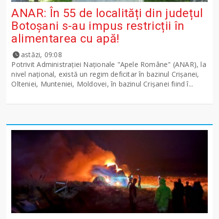
ANAR: În 55 de localități din județul
Botoșani s-au impus restricții în
alimentarea cu apă!
astăzi, 09:08
Potrivit Administraţiei Naţionale "Apele Române" (ANAR), la
nivel naţional, există un regim deficitar în bazinul Crişanei,
Olteniei, Munteniei, Moldovei, în bazinul Crişanei fiind î...