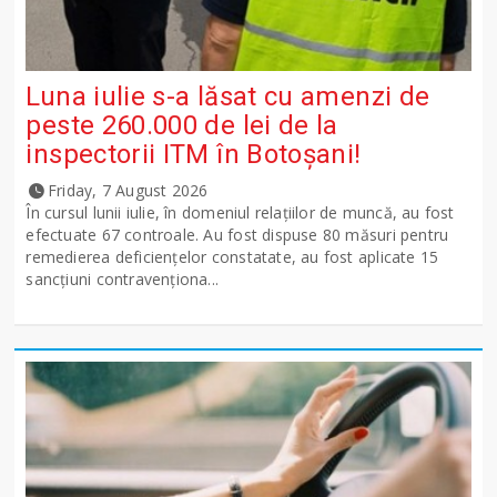
Luna iulie s-a lăsat cu amenzi de
peste 260.000 de lei de la
inspectorii ITM în Botoșani!
Friday, 7 August 2026
În cursul lunii iulie, în domeniul relațiilor de muncă, au fost
efectuate 67 controale. Au fost dispuse 80 măsuri pentru
remedierea deficiențelor constatate, au fost aplicate 15
sancţiuni contravenționa...