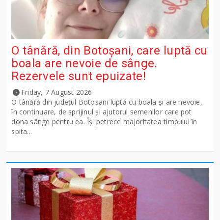
O tânără, din Botoșani, care luptă cu
boala are nevoie de sânge.
Rezervele sunt epuizate!
Friday, 7 August 2026
O tânără din județul Botoșani luptă cu boala și are nevoie,
în continuare, de sprijinul și ajutorul semenilor care pot
dona sânge pentru ea. Își petrece majoritatea timpului în
spita...