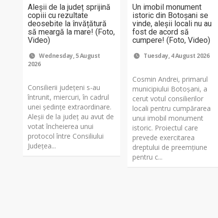
Aleșii de la județ sprijină
Un imobil monument
copiii cu rezultate
istoric din Botoșani se
deosebite la învățătură
vinde, aleșii locali nu au
să meargă la mare! (Foto,
fost de acord să
Video)
cumpere! (Foto, Video)
Wednesday, 5 August
Tuesday, 4 August 2026
2026
Cosmin Andrei, primarul
Consilierii județeni s-au
municipiului Botoșani, a
întrunit, miercuri, în cadrul
cerut votul consilierilor
unei ședințe extraordinare.
locali pentru cumpărarea
Aleșii de la județ au avut de
unui imobil monument
votat încheierea unui
istoric. Proiectul care
protocol între Consiliului
prevede exercitarea
Județea...
dreptului de preemțiune
pentru c...