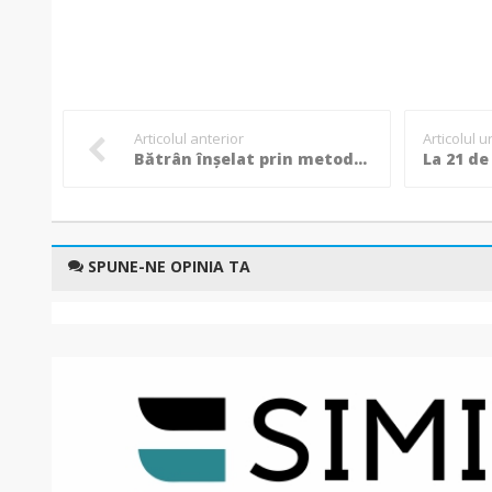
Articolul anterior
Articolul 
Bătrân înșelat prin metoda „accidentul” de către un recidivist aflat în cârdășie cu un criminal din Penitenciarul Botoșani
SPUNE-NE OPINIA TA