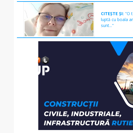
CITEȘTE ȘI:
"O t
luptă cu boala a
sunt..."