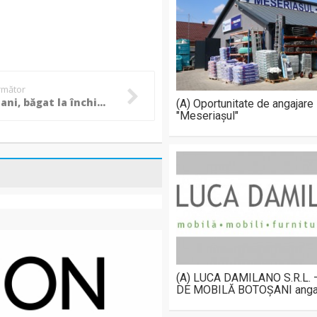
următor
La 21 de ani, băgat la închisoare după aventuri la volan, în miez de noapte
(A) Oportunitate de angajare
"Meseriașul"
(A) LUCA DAMILANO S.R.L.
DE MOBILĂ BOTOȘANI anga