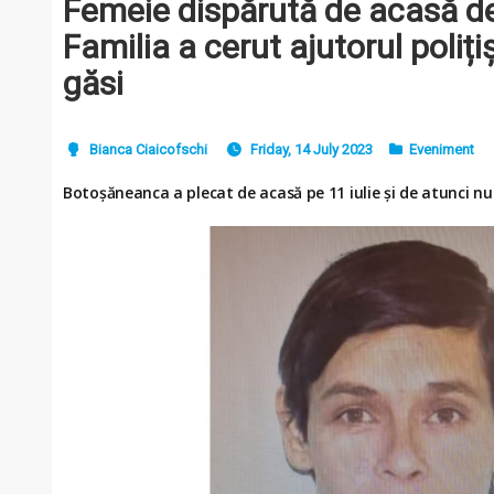
Femeie dispărută de acasă de 
Familia a cerut ajutorul poliți
găsi
Bianca Ciaicofschi
Friday, 14 July 2023
Eveniment
Botoșăneanca a plecat de acasă pe 11 iulie și de atunci nu