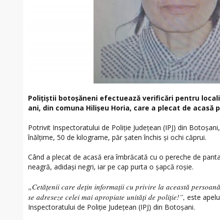
Polițiștii botoșăneni efectuează verificări pentru loca
ani, din comuna Hilișeu Horia, care a plecat de acasă pe
Potrivit Inspectoratului de Poliție Județean (IPJ) din Botoșani
înălțime, 50 de kilograme, păr șaten închis și ochi căprui.
Când a plecat de acasă era îmbrăcată cu o pereche de panta
neagră, adidași negri, iar pe cap purta o șapcă roșie.
„Cetățenii care dețin informații cu privire la această persoan
se adreseze celei mai apropiate unități de poliție!”,
este apelul
Inspectoratului de Poliție Județean (IPJ) din Botoșani.