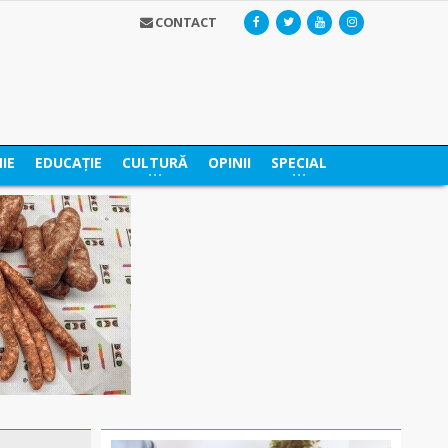
CONTACT
IE
EDUCAȚIE
CULTURĂ
OPINII
SPECIAL