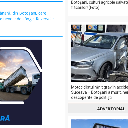
Botoșani, culturi agricole salvat
flăcărilor! (Foto)
ânără, din Botoșani, care
re nevoie de sânge. Rezervele
Motociclistul rănit grav în acci
Suceava – Botoșani a murit, ner
descoperite de polițiști!
ADVERTORIAL