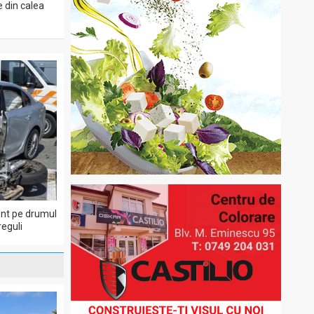
e din calea
dent pe drumul
eguli