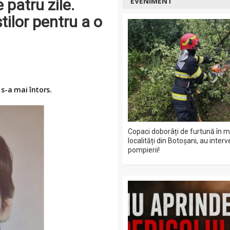
patru zile.
EVENIMENT
știlor pentru a o
 s-a mai întors.
Copaci doborâți de furtună în m
localități din Botoșani, au interv
pompierii!