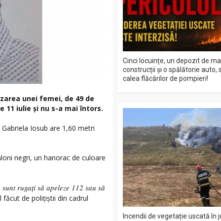
Cinci locuințe, un depozit de ma
construcții și o spălătorie auto, 
calea flăcărilor de pompieri!
lizarea unei femei, de 49 de
 11 iulie și nu s-a mai întors.
, Gabriela Iosub are 1,60 metri
loni negri, un hanorac de culoare
ă sunt rugați să apeleze 112 sau să
 făcut de polițiștii din cadrul
Incendii de vegetație uscată în 