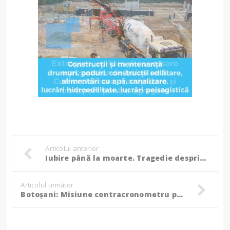
Articolul anterior
Iubire până la moarte. Tragedie desprinsă dintr-un film de dragoste, într-o localitate din Suceava!
Articolul următor
Botoșani: Misiune contracronometru pentru salvarea a trei pescari căzuți în apă după ce gheața s-a spart! (Foto)