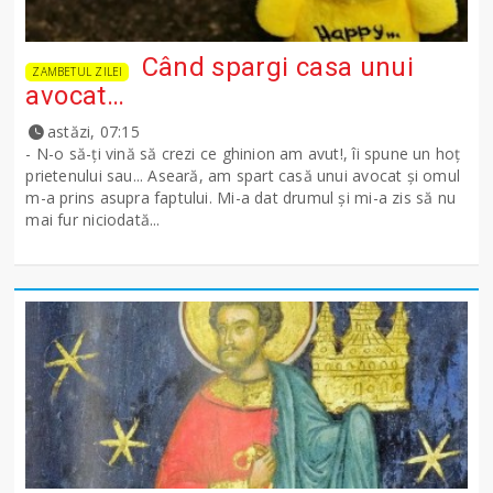
Când spargi casa unui
ZAMBETUL ZILEI
avocat…
astăzi, 07:15
- N-o să-ţi vină să crezi ce ghinion am avut!, îi spune un hoţ
prietenului sau... Aseară, am spart casă unui avocat şi omul
m-a prins asupra faptului. Mi-a dat drumul şi mi-a zis să nu
mai fur niciodată...