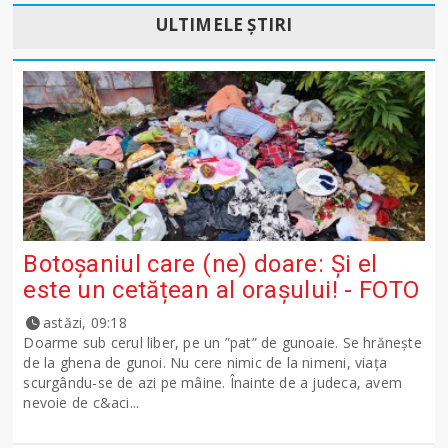
ULTIMELE ȘTIRI
Botoșaniul care (ne) doare: Și el
este un cetățean al orașului! - FOTO
astăzi, 09:18
Doarme sub cerul liber, pe un ”pat” de gunoaie. Se hrănește
de la ghena de gunoi. Nu cere nimic de la nimeni, viața
scurgându-se de azi pe mâine. Înainte de a judeca, avem
nevoie de c&aci...