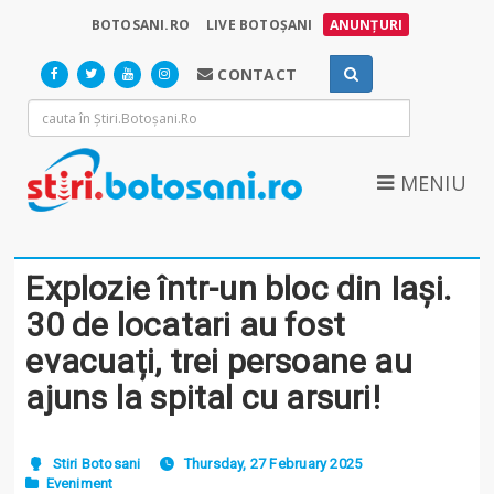
BOTOSANI.RO
LIVE BOTOȘANI
ANUNȚURI
CONTACT
MENIU
Explozie într-un bloc din Iași.
30 de locatari au fost
evacuați, trei persoane au
ajuns la spital cu arsuri!
Stiri Botosani
Thursday, 27 February 2025
Eveniment