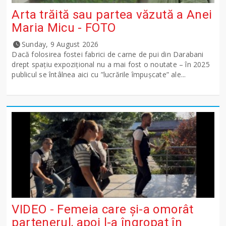
Arta trăită sau partea văzută a Anei
Maria Micu - FOTO
Sunday, 9 August 2026
Dacă folosirea fostei fabrici de carne de pui din Darabani
drept spațiu expozițional nu a mai fost o noutate – în 2025
publicul se întâlnea aici cu ”lucrările împușcate” ale...
VIDEO - Femeia care și-a omorât
partenerul, apoi l-a îngropat în