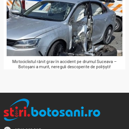
Motociclistul rănit grav în accident pe drumul Suceava –
Botoșani a murit, nereguli descoperite de polițiști!