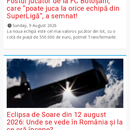
Fostul jucător de la FC Botoșani,
care ”poate juca la orice echipă din
SuperLigă”, a semnat!
Sunday, 9 August 2026
La noua echipă este cel mai valoros jucător din lot, cu o
cotă de piață de 550.000 de euro, potrivit Transfermarkt.
Eclipsa de Soare din 12 august
2026: Unde se vede în România și la
ce oră începe?