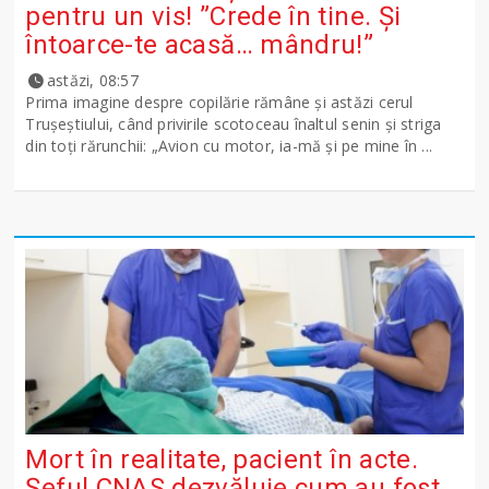
pentru un vis! ”Crede în tine. Și
întoarce-te acasă… mândru!”
astăzi, 08:57
Prima imagine despre copilărie rămâne și astăzi cerul
Trușeștiului, când privirile scotoceau înaltul senin și striga
din toți rărunchii: „Avion cu motor, ia-mă și pe mine în ...
Mort în realitate, pacient în acte.
Șeful CNAS dezvăluie cum au fost