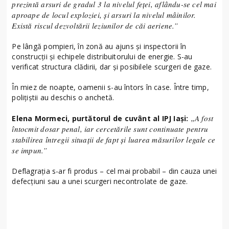
prezintă arsuri de gradul 3 la nivelul feței, aflându-se cel mai
aproape de locul exploziei, și arsuri la nivelul mâinilor.
Există riscul dezvoltării leziunilor de căi aeriene.”
Pe lângă pompieri, în zonă au ajuns și inspectorii în
construcții și echipele distribuitorului de energie. S-au
verificat structura clădirii, dar și posibilele scurgeri de gaze.
În miez de noapte, oamenii s-au întors în case. Între timp,
polițiștii au deschis o anchetă.
„A fost
Elena Mormeci, purtătorul de cuvânt al IPJ Iași:
întocmit dosar penal, iar cercetările sunt continuate pentru
stabilirea întregii situații de fapt și luarea măsurilor legale ce
se impun.”
Deflagrația s-ar fi produs – cel mai probabil – din cauza unei
defecțiuni sau a unei scurgeri necontrolate de gaze.