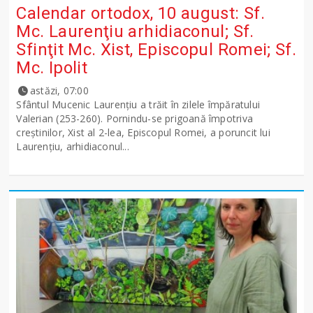
Calendar ortodox, 10 august: Sf.
Mc. Laurenţiu arhidiaconul; Sf.
Sfinţit Mc. Xist, Episcopul Romei; Sf.
Mc. Ipolit
astăzi, 07:00
Sfântul Mucenic Laurenţiu a trăit în zilele împăratului
Valerian (253-260). Pornindu-se prigoană împotriva
creştinilor, Xist al 2-lea, Episcopul Romei, a poruncit lui
Laurenţiu, arhidiaconul...