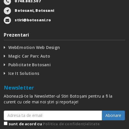
0748.883.507
Botosani, Botosani
stiri@botosani.ro
Prezentari
WebEmotion Web Design
Magic Car Parc Auto
Publicitate Botosani
Ice It Solutions
Newsletter
Abonează-te la Newsletter-ul Stiri Botoșani pentru a fi la
curent cu cele mai noi știri și reportaje!
Abonare
sunt de acord cu
Politica de confidențialitate