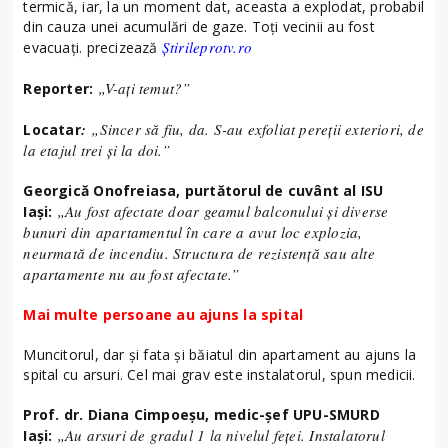
termică, iar, la un moment dat, aceasta a explodat, probabil
din cauza unei acumulări de gaze. Toți vecinii au fost
Știrileprotv.ro
evacuați. precizează
„V-ați temut?”
Reporter:
:
„Sincer să fiu, da. S-au exfoliat pereții exteriori, de
Locatar
la etajul trei și la doi.”
Georgică Onofreiasa, purtătorul de cuvânt al ISU
„Au fost afectate doar geamul balconului și diverse
Iași:
bunuri din apartamentul în care a avut loc explozia,
neurmată de incendiu. Structura de rezistență sau alte
apartamente nu au fost afectate.”
Mai multe persoane au ajuns la spital
Muncitorul, dar și fata și băiatul din apartament au ajuns la
spital cu arsuri. Cel mai grav este instalatorul, spun medicii.
Prof. dr. Diana Cimpoeșu, medic-șef UPU-SMURD
„Au arsuri de gradul 1 la nivelul feței. Instalatorul
Iași: