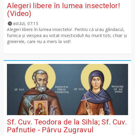
Alegeri libere în lumea insectelor!
(Video)
astăzi, 07:15
Alegeri libere în lumea insectelor. Pentru că urau gândacul,
furnica și viespea au votat insecticidul! Au murit toti, chiar și
greierele, care nu a mers la vot!
Sf. Cuv. Teodora de la Sihla; Sf. Cuv.
Pafnutie - Pârvu Zugravul