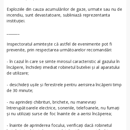
Exploziile din cauza acumulărilor de gaze, urmate sau nu de
incendiu, sunt devastatoare, subliniază reprezentanta
instituției.
_______
Inspectoratul amintește că astfel de evenimente pot fi
prevenite, prin respectarea următoarelor recomandări:
- în cazul în care se simte mirosul caracteristic al gazului în
încăpere, închideți imediat robinetul buteliei şi al aparatului
de utilizare;
- deschideți uşile şi ferestrele pentru aerisirea încăperii timp
de 30 minute;
- nu aprindeți chibrituri, brichete, nu manevrați
întrerupătoarele electrice, soneriile, telefoanele, nu fumați
şi nu utilizați surse de foc înainte de a aerisi încăperea;
- înainte de aprinderea focului, verificați dacă robinetul