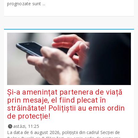
prognozate sunt ...
Și-a amenințat partenera de viață
prin mesaje, el fiind plecat în
străinătate! Polițiștii au emis ordin
de protecție!
astăzi, 11:25
La data de 6 august 2026, polițiștii din cadrul Secției de