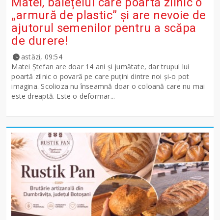
Matei, băiețelul care poartă zilnic o
„armură de plastic” și are nevoie de
ajutorul semenilor pentru a scăpa
de durere!
astăzi, 09:54
Matei Ștefan are doar 14 ani și jumătate, dar trupul lui
poartă zilnic o povară pe care puțini dintre noi și-o pot
imagina. Scolioza nu înseamnă doar o coloană care nu mai
este dreaptă. Este o deformar...