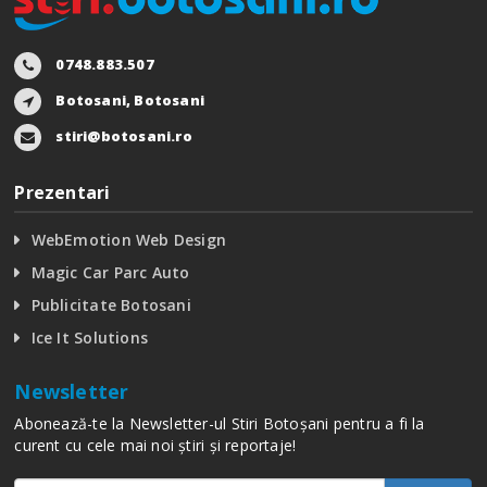
0748.883.507
Botosani, Botosani
stiri@botosani.ro
Prezentari
WebEmotion Web Design
Magic Car Parc Auto
Publicitate Botosani
Ice It Solutions
Newsletter
Abonează-te la Newsletter-ul Stiri Botoșani pentru a fi la
curent cu cele mai noi știri și reportaje!