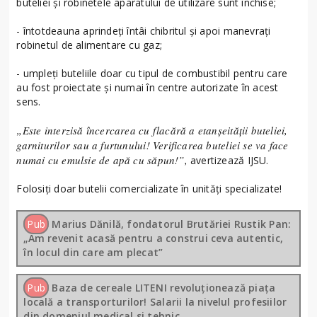
buteliei şi robinetele aparatului de utilizare sunt închise;
- întotdeauna aprindeți întâi chibritul și apoi manevrați
robinetul de alimentare cu gaz;
- umpleți buteliile doar cu tipul de combustibil pentru care
au fost proiectate şi numai în centre autorizate în acest
sens.
„Este interzisă încercarea cu flacără a etanșeității buteliei,
garniturilor sau a furtunului! Verificarea buteliei se va face
numai cu emulsie de apă cu săpun!”,
avertizează IJSU.
Folosiți doar butelii comercializate în unități specializate!
Pub
Marius Dănilă, fondatorul Brutăriei Rustik Pan:
„Am revenit acasă pentru a construi ceva autentic,
în locul din care am plecat”
Pub
Baza de cereale LITENI revoluționează piața
locală a transporturilor! Salarii la nivelul profesiilor
din domeniul medical si tehnic