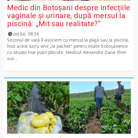
Medic din Botoșani despre infecțiile
vaginale și urinare, după mersul la
piscină: „Mit sau realitate?”
astăzi, 08:56
Sezonul de vară îl asociem cu mersul la plajă sau la piscină,
însă acest lucru vine „la pachet” pentru multe botoșănence
cu situații mai puțin plăcute. Medicul Alexandra Dana Ifrim
sus...