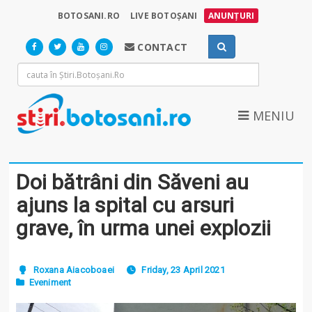
BOTOSANI.RO
LIVE BOTOȘANI
ANUNȚURI
CONTACT
MENIU
Doi bătrâni din Săveni au
ajuns la spital cu arsuri
grave, în urma unei explozii
Roxana Aiacoboaei
Friday, 23 April 2021
Eveniment