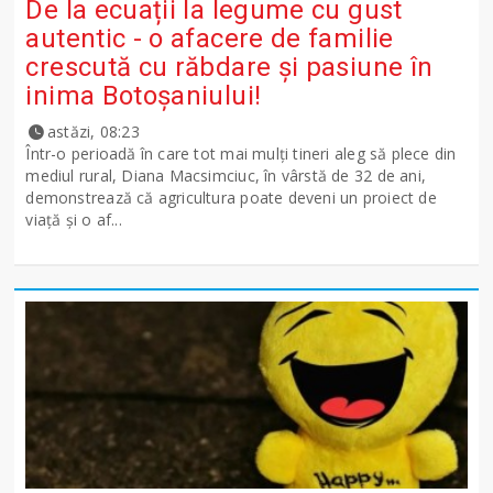
De la ecuații la legume cu gust
autentic - o afacere de familie
crescută cu răbdare și pasiune în
inima Botoșaniului!
astăzi, 08:23
Într-o perioadă în care tot mai mulți tineri aleg să plece din
mediul rural, Diana Macsimciuc, în vârstă de 32 de ani,
demonstrează că agricultura poate deveni un proiect de
viață și o af...