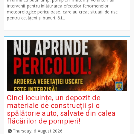
intervenit pentru înlăturarea efectelor fenomenelor
meteorologice periculoase, care au creat situații de risc
pentru cetățeni și bunuri. &I...
Cinci locuințe, un depozit de
materiale de construcții și o
spălătorie auto, salvate din calea
flăcărilor de pompieri!
Thursday, 6 August 2026