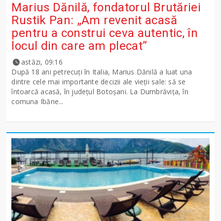
Marius Dănilă, fondatorul Brutăriei
Rustik Pan: „Am revenit acasă
pentru a construi ceva autentic, în
locul din care am plecat”
astăzi, 09:16
După 18 ani petrecuți în Italia, Marius Dănilă a luat una
dintre cele mai importante decizii ale vieții sale: să se
întoarcă acasă, în județul Botoșani. La Dumbrăvița, în
comuna Ibăne...