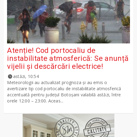
Atenție! Cod portocaliu de
instabilitate atmosferică: Se anunță
vijelii și descărcări electrice!
astăzi, 10:54
Meteorologii au actualizat prognoza și au emis o
avertizare tip cod portocaliu de instabilitate atmosferică
accentuată pentru județul Botoșani valabilă astăzi, între
orele 12:00 – 23:00. Aceas...