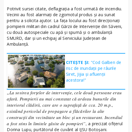
Potrivit sursei citate, deflagrația a fost urmată de incendiu.
Vecinii au fost alarmați de zgomotul produs și au sunat
pentru a solicita ajutor. La fața locului au fost direcționați
pompierii militari din cadrul Gărzii de Intervenție din Săveni,
cu două autospeciale cu apă și spumă și o ambulanță
SMURD, dar și un echipaj al Serviciului Județean de
Ambulanță.
CITEȘTE ȘI:
"Cod Galben de
risc de inundații pe râurile
Siret, Jijia și afluenții
acestora!"
„La sosirea forțelor de intervenție, cele două persoane erau
afară. Pompierii au mai constatat că ardeau bunurile din
interiorul clădirii, care are o suprafață de cca. 20 m.p.,
existând pericolul de propagare a flăcărilor la alte
construcții din vecinătate un bloc și un restaurant. Incendiul
a fost stins în limitele găsite de pompieri”,
a precizat ofițerul
Dorina Lupu, purtătorul de cuvânt al IJSU Botoșani.