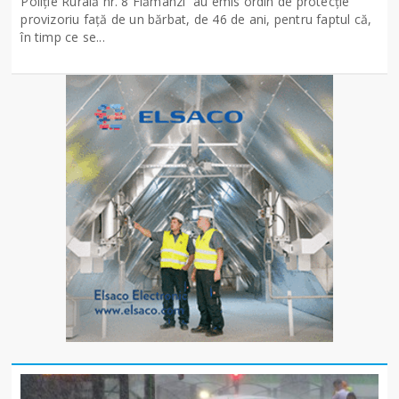
Poliție Rurală nr. 8 Flămânzi au emis ordin de protecție
provizoriu față de un bărbat, de 46 de ani, pentru faptul că,
în timp ce se...