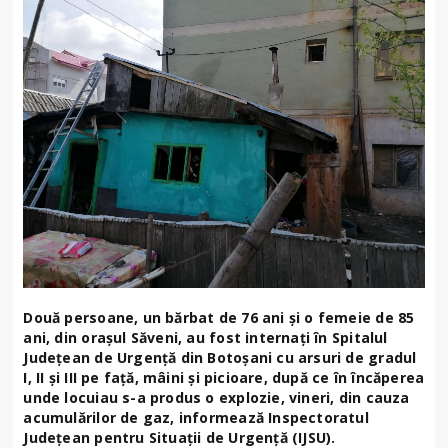
Două persoane, un bărbat de 76 ani și o femeie de 85
ani, din orașul Săveni, au fost internați în Spitalul
Județean de Urgență din Botoșani cu arsuri de gradul
I, II și III pe față, mâini și picioare, după ce în încăperea
unde locuiau s-a produs o explozie, vineri, din cauza
acumulărilor de gaz, informează Inspectoratul
Județean pentru Situații de Urgență (IJSU).