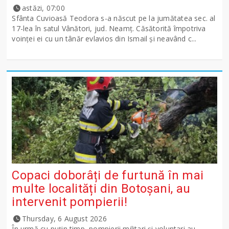
astăzi, 07:00
Sfânta Cuvioasă Teodora s-a născut pe la jumătatea sec. al
17-lea în satul Vânători, jud. Neamţ. Căsătorită împotriva
voinţei ei cu un tânăr evlavios din Ismail şi neavând c...
Copaci doborâți de furtună în mai
multe localități din Botoșani, au
intervenit pompierii!
Thursday, 6 August 2026
În urmă cu puțin timp, pompierii militari și voluntari au