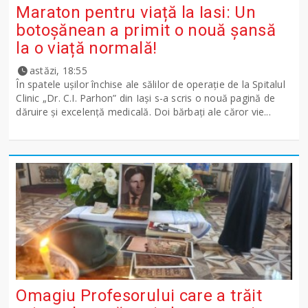
Maraton pentru viață la Iasi: Un
botoșănean a primit o nouă șansă
la o viață normală!
astăzi, 18:55
În spatele ușilor închise ale sălilor de operație de la Spitalul
Clinic „Dr. C.I. Parhon” din Iași s-a scris o nouă pagină de
dăruire și excelență medicală. Doi bărbați ale căror vie...
Omagiu Profesorului care a trăit