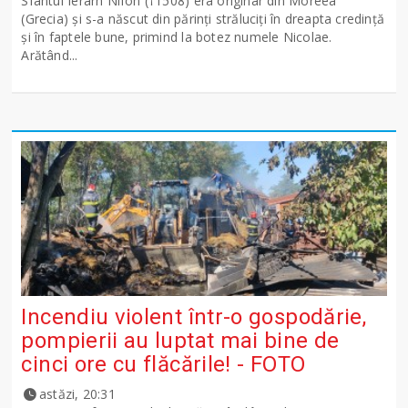
Sfântul Ierarh Nifon (†1508) era originar din Moreea
(Grecia) şi s-a născut din părinţi străluciţi în dreapta credinţă
şi în faptele bune, primind la botez numele Nicolae.
Arătând...
Incendiu violent într-o gospodărie,
pompierii au luptat mai bine de
cinci ore cu flăcările! - FOTO
astăzi, 20:31