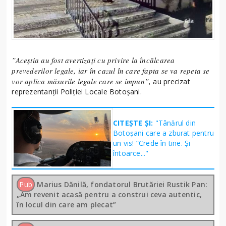
”Aceștia au fost avertizați cu privire la încălcarea
prevederilor legale, iar în cazul în care fapta se va repeta se
vor aplica măsurile legale care se impun”,
au precizat
reprezentanții Poliției Locale Botoșani.
CITEȘTE ȘI:
"Tânărul din
Botoșani care a zburat pentru
un vis! ”Crede în tine. Și
întoarce..."
Pub
Marius Dănilă, fondatorul Brutăriei Rustik Pan:
„Am revenit acasă pentru a construi ceva autentic,
în locul din care am plecat”