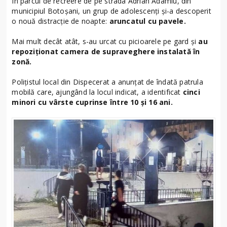
În parcul de recreere de pe strada Adrian Adamiu, din
municipiul Botoșani, un grup de adolescenți și-a descoperit
o nouă distracție de noapte:
aruncatul cu pavele.
Mai mult decât atât, s-au urcat cu picioarele pe gard și
au
repoziționat camera de supraveghere instalată în
zonă.
Polițistul local din Dispecerat a anunțat de îndată patrula
mobilă care, ajungând la locul indicat, a identificat
cinci
minori cu vârste cuprinse între 10 și 16 ani.