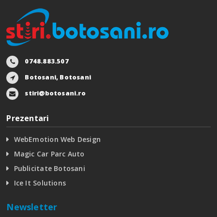
0748.883.507
Botosani, Botosani
stiri@botosani.ro
Prezentari
WebEmotion Web Design
Magic Car Parc Auto
Publicitate Botosani
Ice It Solutions
Newsletter