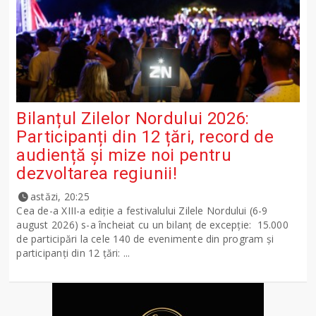
Bilanțul Zilelor Nordului 2026:
Participanți din 12 țări, record de
audiență și mize noi pentru
dezvoltarea regiunii!
astăzi, 20:25
Cea de-a XIII-a ediție a festivalului Zilele Nordului (6-9
august 2026) s-a încheiat cu un bilanț de excepție: 15.000
de participări la cele 140 de evenimente din program și
participanți din 12 țări: ...