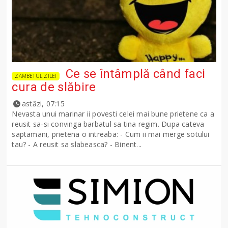
Ce se întâmplă când faci
ZAMBETUL ZILEI
cura de slăbire
astăzi, 07:15
Nevasta unui marinar ii povesti celei mai bune prietene ca a
reusit sa-si convinga barbatul sa tina regim. Dupa cateva
saptamani, prietena o intreaba: - Cum ii mai merge sotului
tau? - A reusit sa slabeasca? - Binent...