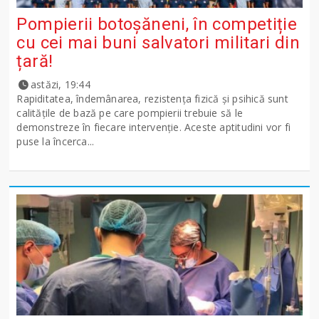
Pompierii botoșăneni, în competiție
cu cei mai buni salvatori militari din
țară!
astăzi, 19:44
Rapiditatea, îndemânarea, rezistența fizică și psihică sunt
calitățile de bază pe care pompierii trebuie să le
demonstreze în fiecare intervenție. Aceste aptitudini vor fi
puse la încerca...