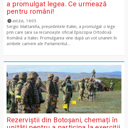
a promulgat legea. Ce urmează
pentru români!
astăzi, 14:05
Sergio Mattarella, președintele Italiei, a promulgat o lege
prin care țara sa recunoaște oficial Episcopia Ortodoxă
Română a Italiei. Promulgarea vine după un vot unanim în
ambele camere ale Parlamentul...
Rezerviștii din Botoșani, chemați în
unități pentru a participa la exerciții