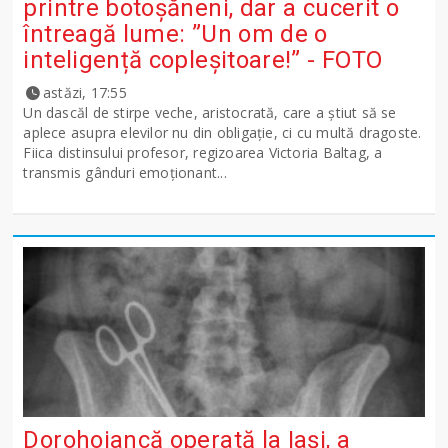
printre botoșăneni, dar a cucerit o
întreagă lume: ”Un om de o
inteligență copleșitoare!” - FOTO
astăzi, 17:55
Un dascăl de stirpe veche, aristocrată, care a știut să se
aplece asupra elevilor nu din obligație, ci cu multă dragoste.
Fiica distinsului profesor, regizoarea Victoria Baltag, a
transmis gânduri emoționant...
Dorohoiancă operată la Iași, a