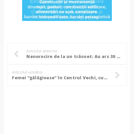
Articolul anterior
Nenorocire de la un trăsnet: Au ars 30 de tone de furaje, pompierii au salvat casa! (Foto)
Articolul următor
Femei ”gălăgioase” în Centrul Vechi, cumințite cu sancțiuni! (Foto)