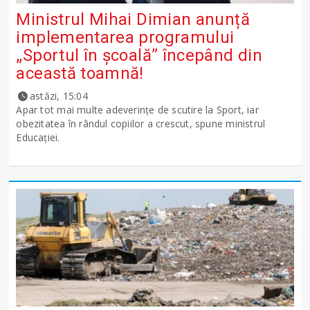
Ministrul Mihai Dimian anunță
implementarea programului
„Sportul în școală” începând din
această toamnă!
astăzi, 15:04
Apar tot mai multe adeverințe de scutire la Sport, iar
obezitatea în rândul copiilor a crescut, spune ministrul
Educației.