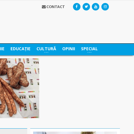
CONTACT
IE
EDUCAȚIE
CULTURĂ
OPINII
SPECIAL