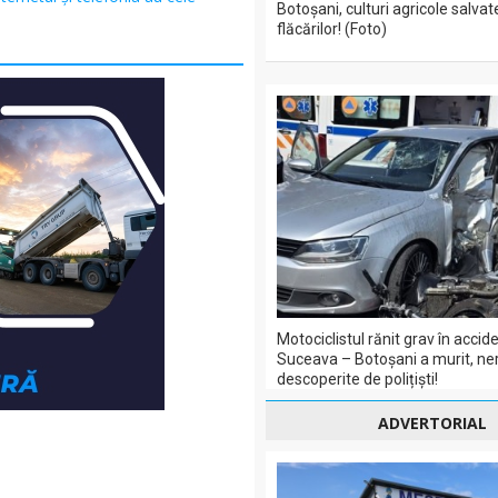
Botoșani, culturi agricole salvat
flăcărilor! (Foto)
Motociclistul rănit grav în acci
Suceava – Botoșani a murit, ner
descoperite de polițiști!
ADVERTORIAL