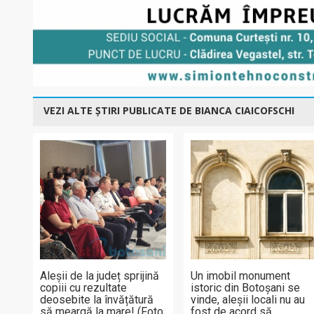
VEZI ALTE ȘTIRI PUBLICATE DE BIANCA CIAICOFSCHI
Aleșii de la județ sprijină
Un imobil monument
copiii cu rezultate
istoric din Botoșani se
deosebite la învățătură
vinde, aleșii locali nu au
să meargă la mare! (Foto,
fost de acord să