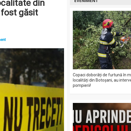
calitate din
EVENIMENT
fost găsit
ment
Copaci doborâți de furtună în m
localități din Botoșani, au interv
pompierii!