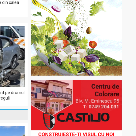
e din calea
dent pe drumul
eguli