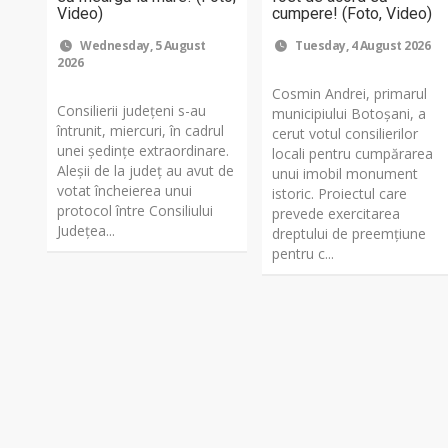
Video)
cumpere! (Foto, Video)
Wednesday, 5 August
Tuesday, 4 August 2026
2026
Cosmin Andrei, primarul
Consilierii județeni s-au
municipiului Botoșani, a
întrunit, miercuri, în cadrul
cerut votul consilierilor
unei ședințe extraordinare.
locali pentru cumpărarea
Aleșii de la județ au avut de
unui imobil monument
votat încheierea unui
istoric. Proiectul care
protocol între Consiliului
prevede exercitarea
Județea...
dreptului de preemțiune
pentru c...