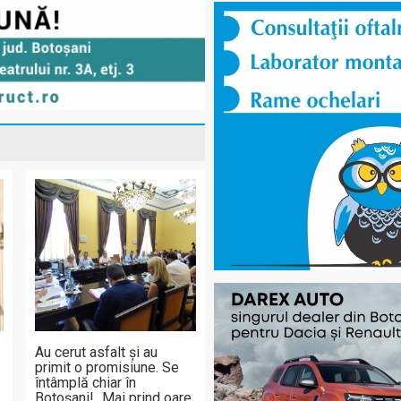
Au cerut asfalt și au
primit o promisiune. Se
întâmplă chiar în
Botoșani! „Mai prind oare