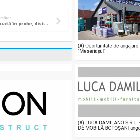
următor
Mașină luată în probe, distrusă într-un accident. Trei persoane au ajuns la spital
(A) Oportunitate de angajare
"Meseriașul"
(A) LUCA DAMILANO S.R.L.
DE MOBILĂ BOTOȘANI anga