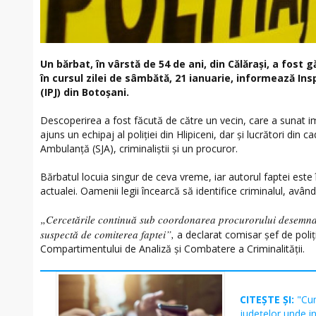
Un bărbat, în vârstă de 54 de ani, din Călărași, a fost g
în cursul zilei de sâmbătă, 21 ianuarie, informează Ins
(IPJ) din Botoșani.
Descoperirea a fost făcută de către un vecin, care a sunat im
ajuns un echipaj al poliției din Hlipiceni, dar și lucrători din c
Ambulanță (SJA), criminaliștii și un procuror.
Bărbatul locuia singur de ceva vreme, iar autorul faptei este în
actualei. Oamenii legii încearcă să identifice criminalul, avân
„Cercetările continuă sub coordonarea procurorului desemnat
suspectă de comiterea faptei”,
a declarat comisar șef de poliți
Compartimentului de Analiză și Combatere a Criminalității.
CITEȘTE ȘI:
"Cu
județelor unde in