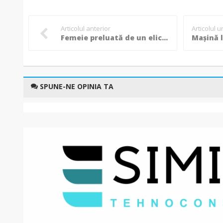
Articolul anterior
Articolul 
Femeie preluată de un elicopter SMURD în stare critică
SPUNE-NE OPINIA TA