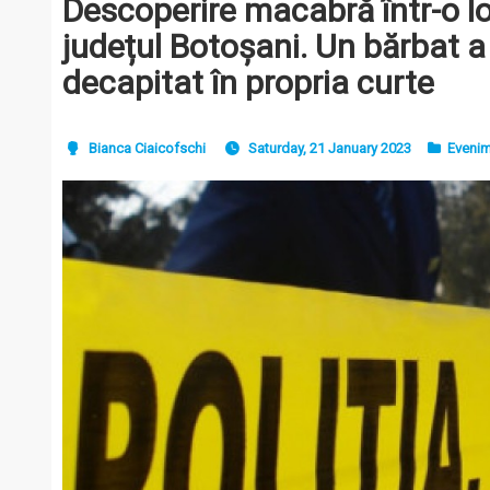
Descoperire macabră într-o lo
județul Botoșani. Un bărbat a 
decapitat în propria curte
Bianca Ciaicofschi
Saturday, 21 January 2023
Eveni