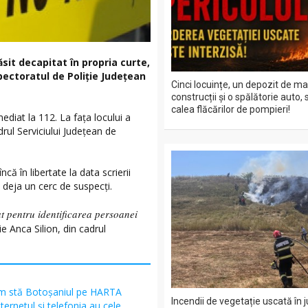
ăsit decapitat în propria curte,
pectoratul de Poliție Județean
Cinci locuințe, un depozit de ma
construcții și o spălătorie auto, 
calea flăcărilor de pompieri!
ediat la 112. La fața locului a
adrul Serviciului Județean de
că în libertate la data scrierii
d deja un cerc de suspecți.
 pentru identificarea persoanei
e Anca Silion, din cadrul
m stă Botoșaniul pe HARTA
Incendii de vegetație uscată în 
ternetul și telefonia au cele