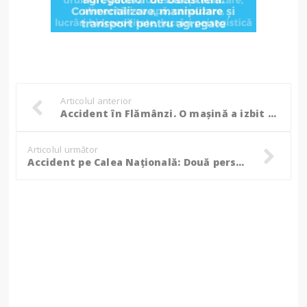
Articolul anterior
Accident în Flămânzi. O mașină a izbit un cap de pod; pompierii au intervenit la fața locului (fotogalerie)
Articolul următor
Accident pe Calea Națională: Două persoane rănite și trei mașini avariate din cauza unui șofer beat