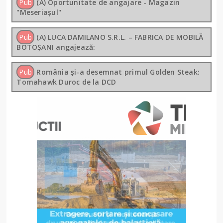
Pub
(A) Oportunitate de angajare - Magazin
"Meseriașul"
Pub
(A) LUCA DAMILANO S.R.L. – FABRICA DE MOBILĂ
BOTOȘANI angajează:
Pub
România și-a desemnat primul Golden Steak:
Tomahawk Duroc de la DCD