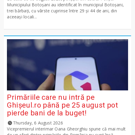
Municipiului Botoșani au identificat în municipiul Botoșani,
trei bărbați, cu vârste cuprinse între 29 și 44 de ani, din
aceeași locali...
Primăriile care nu intră pe
Ghişeul.ro până pe 25 august pot
pierde bani de la buget!
Thursday, 6 August 2026
Vicepremierul interimar Oana Gheorghiu spune că mai mult
de un sfert dintre primăriile din România nu sunt încă