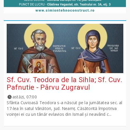
Sf. Cuv. Teodora de la Sihla; Sf. Cuv.
Pafnutie - Pârvu Zugravul
astăzi, 07:00
Sfânta Cuvioasă Teodora s-a născut pe la jumătatea sec. al
17-lea în satul Vânători, jud. Neamţ. Căsătorită împotriva
voinţei ei cu un tânăr evlavios din Ismail şi neavând c...