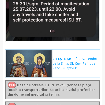
CITEȘTE ȘI:
"Sf. Cuv. Teodora
de la Sihla; Sf. Cuv. Pafnutie -
Pârvu Zugravul"
Pub
Baza de cereale LITENI revoluționează piața
locală a transporturilor! Salarii la nivelul profesiilor
din domeniul medical si tehnic