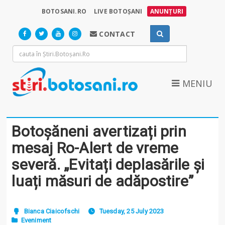
BOTOSANI.RO
LIVE BOTOȘANI
ANUNȚURI
CONTACT
MENIU
Botoșăneni avertizați prin
mesaj Ro-Alert de vreme
severă. „Evitați deplasările și
luați măsuri de adăpostire”
Bianca Ciaicofschi
Tuesday, 25 July 2023
Eveniment