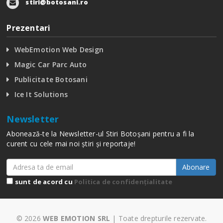
stiri@botosani.ro
Prezentari
WebEmotion Web Design
Magic Car Parc Auto
Publicitate Botosani
Ice It Solutions
Newsletter
Abonează-te la Newsletter-ul Stiri Botoșani pentru a fi la
curent cu cele mai noi știri și reportaje!
Abonare
sunt de acord cu
Politica de confidențialitate
© 2026
WEB EMOTION SRL
| Toate drepturile rezervate.