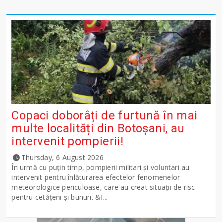
Copaci doborâți de furtună în mai
multe localități din Botoșani, au
intervenit pompierii!
Thursday, 6 August 2026
În urmă cu puțin timp, pompierii militari și voluntari au
intervenit pentru înlăturarea efectelor fenomenelor
meteorologice periculoase, care au creat situații de risc
pentru cetățeni și bunuri. &I...