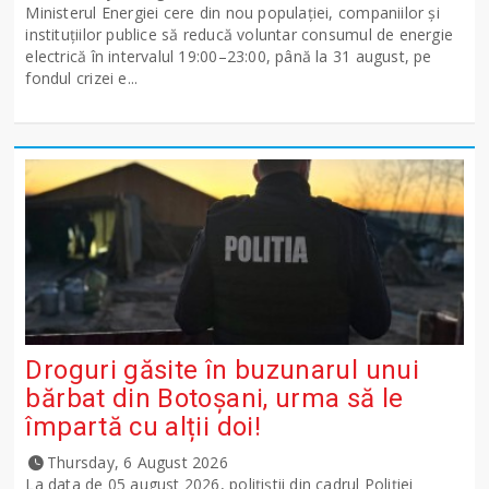
Ministerul Energiei cere din nou populației, companiilor și
instituțiilor publice să reducă voluntar consumul de energie
electrică în intervalul 19:00–23:00, până la 31 august, pe
fondul crizei e...
Droguri găsite în buzunarul unui
bărbat din Botoșani, urma să le
împartă cu alții doi!
Thursday, 6 August 2026
La data de 05 august 2026, polițiștii din cadrul Poliției