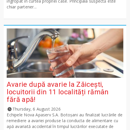
îngropat în curtea propriei case. Principala suspectă este
chiar partener...
Avarie după avarie la Zăicești,
locuitorii din 11 localități rămân
fără apă!
Thursday, 6 August 2026
Echipele Nova Apaserv S.A. Botoșani au finalizat lucrările de
remediere a avariei produse la conducta de alimentare cu
apă avariată accidental în timpul lucrărilor executate de