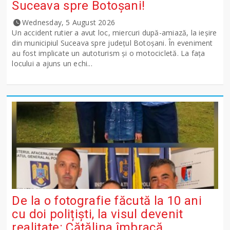
Suceava spre Botoșani!
Wednesday, 5 August 2026
Un accident rutier a avut loc, miercuri după-amiază, la ieșire
din municipiul Suceava spre județul Botoșani. În eveniment
au fost implicate un autoturism și o motocicletă. La fața
locului a ajuns un echi...
De la o fotografie făcută la 10 ani
cu doi polițiști, la visul devenit
realitate: Cătălina îmbracă