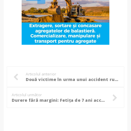
Articolul anterior
Două victime în urma unui accident rutier produs de o șoferiță care a pierdut mașina de sub control, într-o curbă!
Articolul următor
Durere fără margini: Fetița de 7 ani accidentată în fața casei, la Vorona, a murit!