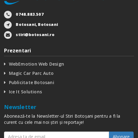
0748.883.507
Botosani, Botosani
stiri@botosani.ro
Prezentari
WebEmotion Web Design
Magic Car Parc Auto
Publicitate Botosani
Ice It Solutions
Newsletter
Abonează-te la Newsletter-ul Stiri Botoșani pentru a fi la
curent cu cele mai noi știri și reportaje!
Abonare