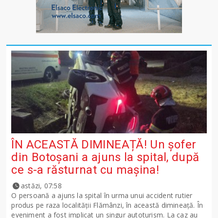
ÎN ACEASTĂ DIMINEAȚĂ! Un șofer
din Botoșani a ajuns la spital, după
ce s-a răsturnat cu mașina!
astăzi, 07:58
O persoană a ajuns la spital în urma unui accident rutier
produs pe raza localității Flămânzi, în această dimineață. În
eveniment a fost implicat un singur autoturism. La caz au