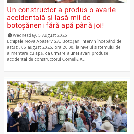
Un constructor a produs o avarie
accidentală și lasă mii de
botoșăneni fără apă până joi!
Wednesday, 5 August 2026
Echipele Nova Apaserv S.A. Botoșani intervin începând de
astăzi, 05 august 2026, ora 20:00, la nivelul sistemului de
alimentare cu apă, ca urmare a unei avarii produse
accidental de constructorul Cornell&#...