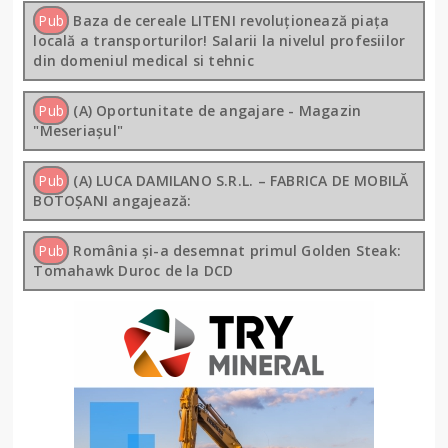
Pub
Baza de cereale LITENI revoluționează piața
locală a transporturilor! Salarii la nivelul profesiilor
din domeniul medical si tehnic
Pub
(A) Oportunitate de angajare - Magazin
"Meseriașul"
Pub
(A) LUCA DAMILANO S.R.L. – FABRICA DE MOBILĂ
BOTOȘANI angajează:
Pub
România și-a desemnat primul Golden Steak:
Tomahawk Duroc de la DCD