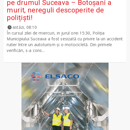
pe drumul Suceava – Botoșani a
murit, nereguli descoperite de
polițiști!
astăzi, 08:10
În cursul zilei de miercuri, in jurul orei 15:30, Poliția
Municipiului Suceava a fost sesizată cu privire la un accident
rutier între un autoturism și o motocicletă. Din primele
verificări, s-a cons...