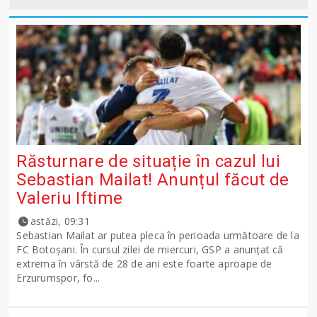
Răsturnare de situație în cazul lui
Sebastian Mailat! Anunțul făcut de
Valeriu Iftime
astăzi, 09:31
Sebastian Mailat ar putea pleca în perioada următoare de la
FC Botoșani. În cursul zilei de miercuri, GSP a anunțat că
extrema în vârstă de 28 de ani este foarte aproape de
Erzurumspor, fo...