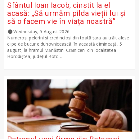
Sfântul Ioan Iacob, cinstit la el
acasă: „Să urmăm pilda vieții lui și
să o facem vie în viața noastră”
Wednesday, 5 August 2026
Numeroși pelerini și credincioși din toată țara au trăit alese
clipe de bucurie duhovnicească, în această dimineață, 5
august, la hramul Mănăstirii Crăiniceni din localitatea
Horodiștea, județul Boto...