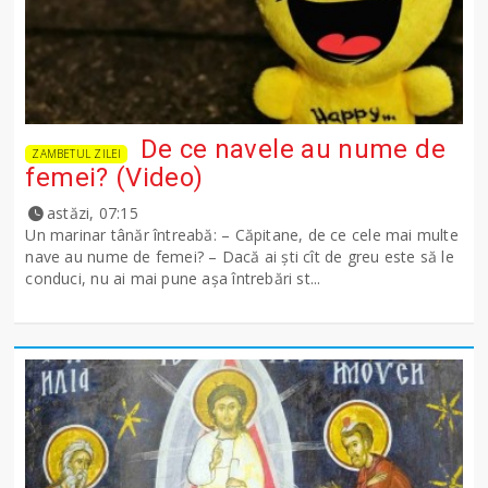
De ce navele au nume de
ZAMBETUL ZILEI
femei? (Video)
astăzi, 07:15
Un marinar tânăr întreabă: – Căpitane, de ce cele mai multe
nave au nume de femei? – Dacă ai şti cît de greu este să le
conduci, nu ai mai pune așa întrebări st...