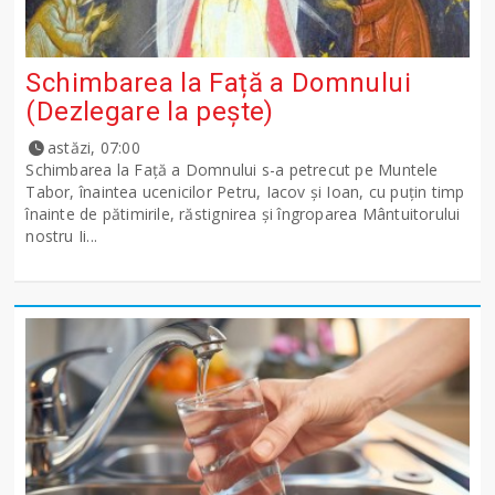
Schimbarea la Față a Domnului
(Dezlegare la peşte)
astăzi, 07:00
Schimbarea la Față a Domnului s-a petrecut pe Muntele
Tabor, înaintea ucenicilor Petru, Iacov și Ioan, cu puțin timp
înainte de pătimirile, răstignirea și îngroparea Mântuitorului
nostru Ii...