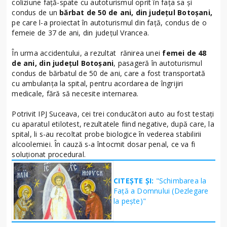
coliziune față-spate cu autoturismul oprit în fața sa și
condus de un
bărbat de 50 de ani, din județul Botoșani,
pe care l-a proiectat în autoturismul din față, condus de o
femeie de 37 de ani, din județul Vrancea.
În urma accidentului, a rezultat rănirea unei
femei de 48
de ani, din județul Botoșani
, pasageră în autoturismul
condus de bărbatul de 50 de ani, care a fost transportată
cu ambulanța la spital, pentru acordarea de îngrijiri
medicale, fără să necesite internarea.
Potrivit IPJ Suceava, cei trei conducători auto au fost testați
cu aparatul etilotest, rezultatele fiind negative, după care, la
spital, li s-au recoltat probe biologice în vederea stabilirii
alcoolemiei. În cauză s-a întocmit dosar penal, ce va fi
soluționat procedural.
CITEȘTE ȘI:
"Schimbarea la
Față a Domnului (Dezlegare
la peşte)"