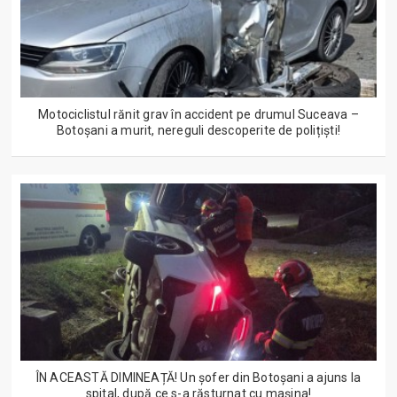
Motociclistul rănit grav în accident pe drumul Suceava –
Botoșani a murit, nereguli descoperite de polițiști!
ÎN ACEASTĂ DIMINEAȚĂ! Un șofer din Botoșani a ajuns la
spital, după ce s-a răsturnat cu mașina!