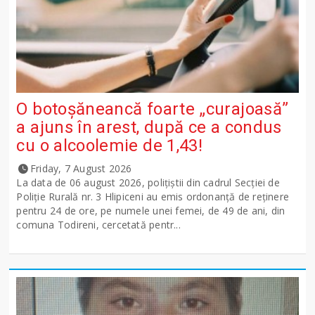
O botoșăneancă foarte „curajoasă”
a ajuns în arest, după ce a condus
cu o alcoolemie de 1,43!
Friday, 7 August 2026
La data de 06 august 2026, polițiștii din cadrul Secției de
Poliție Rurală nr. 3 Hlipiceni au emis ordonanță de reținere
pentru 24 de ore, pe numele unei femei, de 49 de ani, din
comuna Todireni, cercetată pentr...