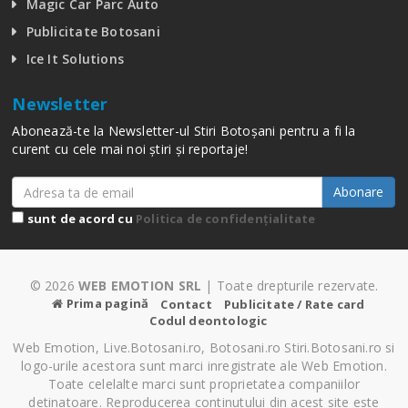
Magic Car Parc Auto
Publicitate Botosani
Ice It Solutions
Newsletter
Abonează-te la Newsletter-ul Stiri Botoșani pentru a fi la
curent cu cele mai noi știri și reportaje!
Abonare
sunt de acord cu
Politica de confidențialitate
© 2026
WEB EMOTION SRL
| Toate drepturile rezervate.
Prima pagină
Contact
Publicitate / Rate card
Codul deontologic
Web Emotion, Live.Botosani.ro, Botosani.ro Stiri.Botosani.ro si
logo-urile acestora sunt marci inregistrate ale Web Emotion.
Toate celelalte marci sunt proprietatea companiilor
detinatoare. Reproducerea continutului din acest site este