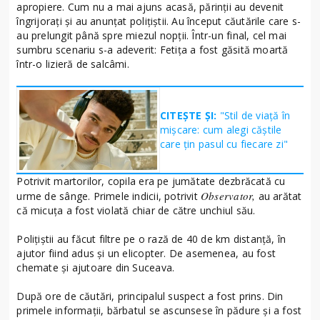
apropiere. Cum nu a mai ajuns acasă, părinţii au devenit
îngrijoraţi şi au anunţat poliţiştii. Au început căutările care s-
au prelungit până spre miezul nopţii. Într-un final, cel mai
sumbru scenariu s-a adeverit: Fetița a fost găsită moartă
într-o lizieră de salcâmi.
CITEȘTE ȘI:
"Stil de viață în
mișcare: cum alegi căștile
care țin pasul cu fiecare zi"
Potrivit martorilor, copila era pe jumătate dezbrăcată cu
Observator,
urme de sânge. Primele indicii, potrivit
au arătat
că micuţa a fost violată chiar de către unchiul său.
Poliţiştii au făcut filtre pe o rază de 40 de km distanță, în
ajutor fiind adus și un elicopter. De asemenea, au fost
chemate și ajutoare din Suceava.
După ore de căutări, principalul suspect a fost prins. Din
primele informații, bărbatul se ascunsese în pădure și a fost