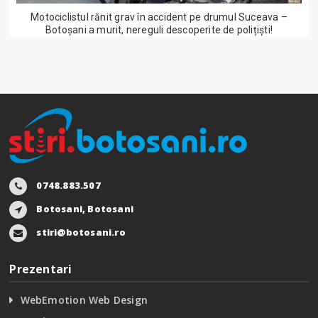
Motociclistul rănit grav în accident pe drumul Suceava –
Botoșani a murit, nereguli descoperite de polițiști!
0748.883.507
Botosani, Botosani
stiri@botosani.ro
Prezentari
WebEmotion Web Design