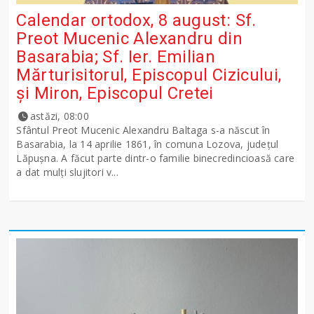
Calendar ortodox, 8 august: Sf.
Preot Mucenic Alexandru din
Basarabia; Sf. Ier. Emilian
Mărturisitorul, Episcopul Cizicului,
şi Miron, Episcopul Cretei
astăzi, 08:00
Sfântul Preot Mucenic Alexandru Baltaga s-a născut în
Basarabia, la 14 aprilie 1861, în comuna Lozova, județul
Lăpușna. A făcut parte dintr-o familie binecredincioasă care
a dat mulți slujitori v...