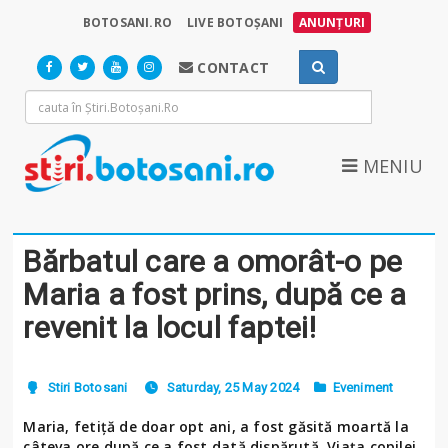
BOTOSANI.RO
LIVE BOTOȘANI
ANUNȚURI
CONTACT
MENIU
Bărbatul care a omorât-o pe
Maria a fost prins, după ce a
revenit la locul faptei!
Stiri Botosani
Saturday, 25 May 2024
Eveniment
Maria, fetiţă de doar opt ani, a fost găsită moartă la
câteva ore după ce a fost dată dispărută. Viaţa copilei