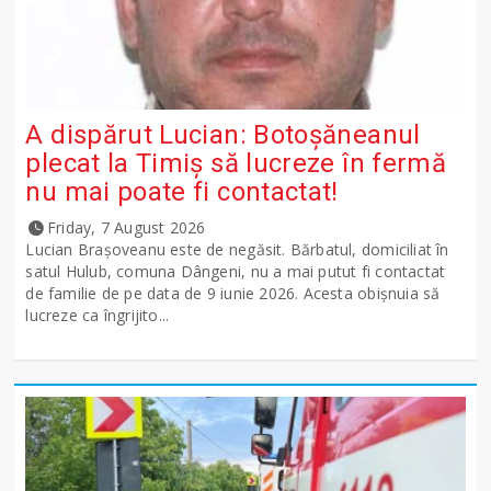
A dispărut Lucian: Botoșăneanul
plecat la Timiș să lucreze în fermă
nu mai poate fi contactat!
Friday, 7 August 2026
Lucian Brașoveanu este de negăsit. Bărbatul, domiciliat în
satul Hulub, comuna Dângeni, nu a mai putut fi contactat
de familie de pe data de 9 iunie 2026. Acesta obișnuia să
lucreze ca îngrijito...