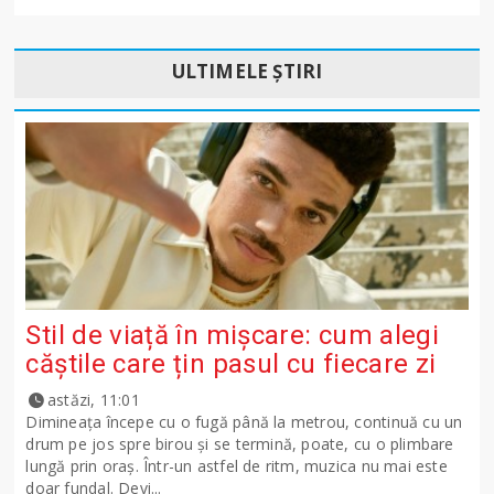
ULTIMELE ȘTIRI
Stil de viață în mișcare: cum alegi
căștile care țin pasul cu fiecare zi
astăzi, 11:01
Dimineața începe cu o fugă până la metrou, continuă cu un
drum pe jos spre birou și se termină, poate, cu o plimbare
lungă prin oraș. Într-un astfel de ritm, muzica nu mai este
doar fundal. Devi...