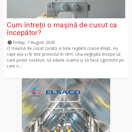
Cum întreții o mașină de cusut ca
începător?
Friday, 7 August 2026
O mașină de cusut curată și bine reglată coase drept, nu
rupe ața și îți ține proiectul în ritm. Una neglijată începe să
sară peste cusături, să adune scame și să facă zgomote pe
care n...