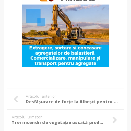
Articolul anterior
Desfășurare de forțe la Albești pentru găsirea ucigașului Mariei, fetița de 8 ani. Cine este principalul suspect! (Foto, Video)
Articolul următor
Trei incendii de vegetație uscată produse în mai multe localități din Botoșani, avertismentul pompierilor!