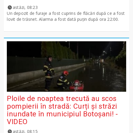
astăzi, 08:23
Un depozit de furaje a fost cuprins de flăcări după ce a fost
lovit de trăsnet. Alarma a fost dată puțin după ora 22:00.
Ploile de noaptea trecută au scos
pompierii în stradă: Curți și străzi
inundate în municipiul Botoșani! -
VIDEO
astăzi, 08:15