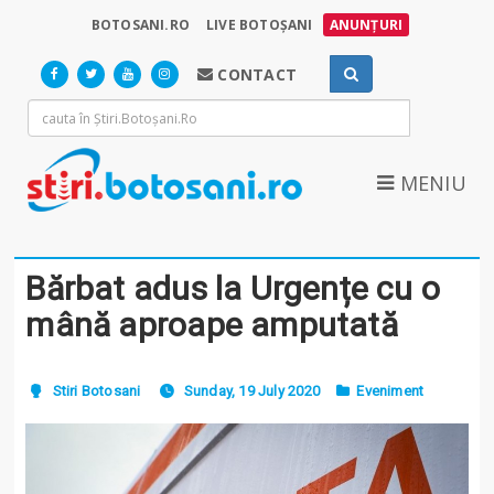
BOTOSANI.RO
LIVE BOTOȘANI
ANUNȚURI
CONTACT
MENIU
Bărbat adus la Urgențe cu o
mână aproape amputată
Stiri Botosani
Sunday, 19 July 2020
Eveniment