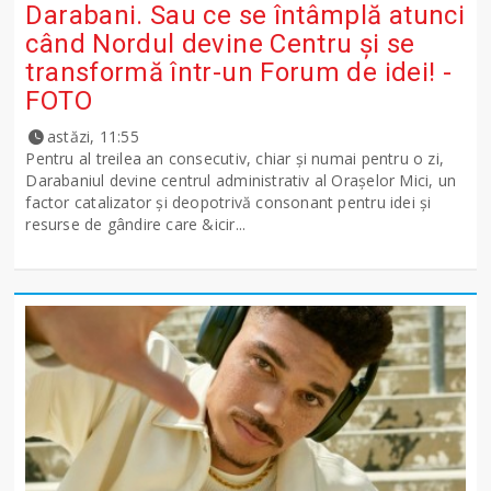
Darabani. Sau ce se întâmplă atunci
când Nordul devine Centru și se
transformă într-un Forum de idei! -
FOTO
astăzi, 11:55
Pentru al treilea an consecutiv, chiar și numai pentru o zi,
Darabaniul devine centrul administrativ al Orașelor Mici, un
factor catalizator și deopotrivă consonant pentru idei și
resurse de gândire care &icir...