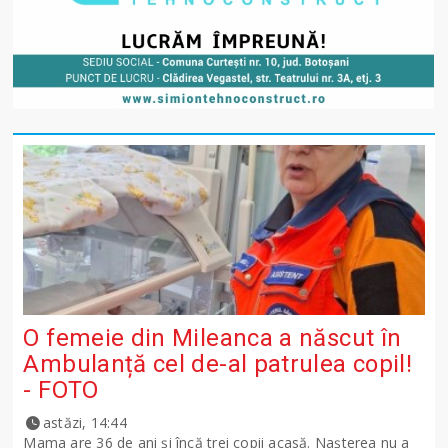
O femeie din Mileanca a născut în
Ambulanță cel de-al patrulea copil!
- FOTO
astăzi, 14:44
Mama are 36 de ani și încă trei copii acasă. Nașterea nu a