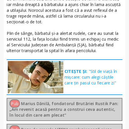
iar mâna dreaptă a bărbatului a ajuns chiar în lama ascuţită
a utilajului. Norocul acestuia a fost că a avut reflexul de a
trage repede mâna, astfel că lama circularului nu i-a
secţionat-o de tot.
Plin de sânge, bărbatul şi-a alertat rudele, care au sunat la
serviciul 112, la faţa locului fiind trimis un echipaj cu medic
al Serviciului Judeţean de Ambulanţă (SJA), bărbatul fiind
ulterior transportat la spital în afara pericolului.
CITEȘTE ȘI:
"Stil de viață în
mișcare: cum alegi căștile
care țin pasul cu fiecare zi"
Pub
Marius Dănilă, fondatorul Brutăriei Rustik Pan:
„Am revenit acasă pentru a construi ceva autentic,
în locul din care am plecat”