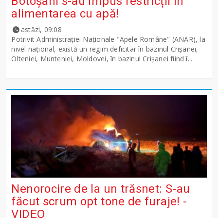
Botoșani s-au impus restricții în
alimentarea cu apă!
astăzi, 09:08
Potrivit Administraţiei Naţionale "Apele Române" (ANAR), la
nivel naţional, există un regim deficitar în bazinul Crişanei,
Olteniei, Munteniei, Moldovei, în bazinul Crişanei fiind î...
Nenorocire de la un trăsnet: S-au
făcut scrum opt tone de furaje! -
VIDEO