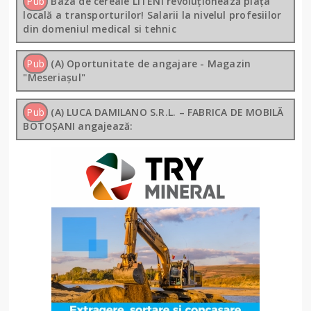
Pub
Baza de cereale LITENI revoluționează piața
locală a transporturilor! Salarii la nivelul profesiilor
din domeniul medical si tehnic
Pub
(A) Oportunitate de angajare - Magazin
"Meseriașul"
Pub
(A) LUCA DAMILANO S.R.L. – FABRICA DE MOBILĂ
BOTOȘANI angajează: