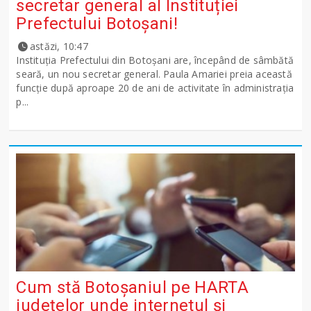
secretar general al Instituției
Prefectului Botoșani!
astăzi, 10:47
Instituția Prefectului din Botoșani are, începând de sâmbătă
seară, un nou secretar general. Paula Amariei preia această
funcție după aproape 20 de ani de activitate în administrația
p...
Cum stă Botoșaniul pe HARTA
județelor unde internetul și