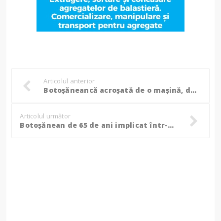
Articolul anterior
Botoșăneancă acroșată de o mașină, după ce a încercat să traverseze strada
Articolul următor
Botoșănean de 65 de ani implicat într-un accident rutier soldat cu o victimă, în Suceava