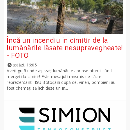
Încă un incendiu în cimitir de la
lumânările lăsate nesupravegheate!
- FOTO
astăzi, 16:05
Aveți grijă unde așezați lumânările aprinse atunci când
mergeți la cimitir! Este mesajul transmis de către
reprezentanții ISU Botoșani după ce, vineri, pompierii au
fost chemați să lichideze un in...