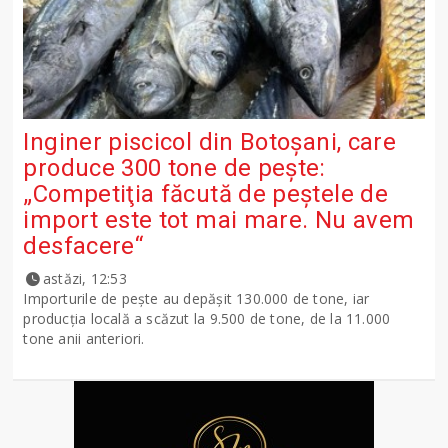
Inginer piscicol din Botoşani, care
produce 300 tone de peşte:
„Competiţia făcută de peştele de
import este tot mai mare. Nu avem
desfacere“
astăzi, 12:53
Importurile de peşte au depăşit 130.000 de tone, iar
producţia locală a scăzut la 9.500 de tone, de la 11.000
tone anii anteriori.