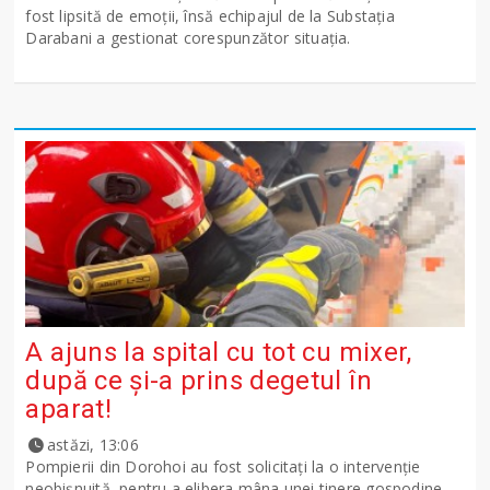
fost lipsită de emoții, însă echipajul de la Substația
Darabani a gestionat corespunzător situația.
A ajuns la spital cu tot cu mixer,
după ce și-a prins degetul în
aparat!
astăzi, 13:06
Pompierii din Dorohoi au fost solicitați la o intervenție
neobișnuită, pentru a elibera mâna unei tinere gospodine