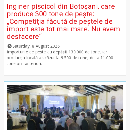
Inginer piscicol din Botoşani, care
produce 300 tone de peşte:
„Competiţia făcută de peştele de
import este tot mai mare. Nu avem
desfacere“
Saturday, 8 August 2026
Importurile de peşte au depăşit 130.000 de tone, iar
producţia locală a scăzut la 9.500 de tone, de la 11.000
tone anii anteriori.