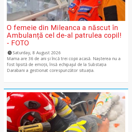
O femeie din Mileanca a născut în
Ambulanță cel de-al patrulea copil!
- FOTO
Saturday, 8 August 2026
Mama are 36 de ani și încă trei copii acasă. Nașterea nu a
fost lipsită de emoții, însă echipajul de la Substația
Darabani a gestionat corespunzător situația.