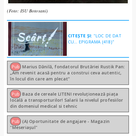
(Foto: ISU Botosani)
CITEȘTE ȘI:
"LOC DE DAT
CU… EPIGRAMA (418)"
Pub
Marius Dănilă, fondatorul Brutăriei Rustik Pan:
„Am revenit acasă pentru a construi ceva autentic,
în locul din care am plecat”
Pub
Baza de cereale LITENI revoluționează piața
locală a transporturilor! Salarii la nivelul profesiilor
din domeniul medical si tehnic
Pub
(A) Oportunitate de angajare - Magazin
"Meseriașul"