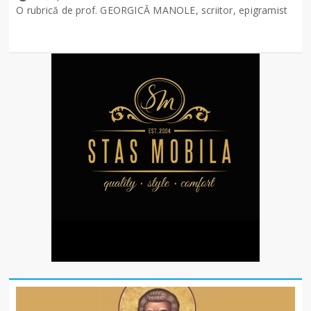
O rubrică de prof. GEORGICĂ MANOLE, scriitor, epigramist