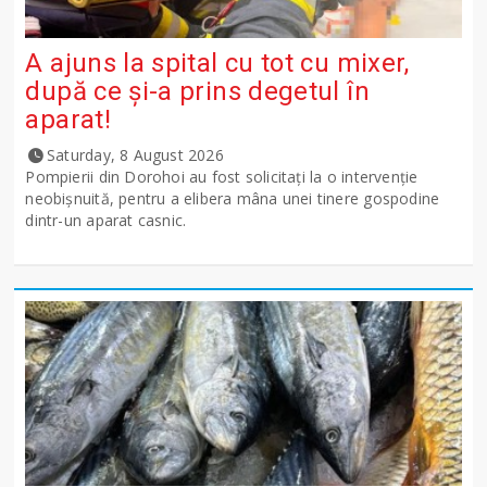
A ajuns la spital cu tot cu mixer,
după ce și-a prins degetul în
aparat!
Saturday, 8 August 2026
Pompierii din Dorohoi au fost solicitați la o intervenție
neobișnuită, pentru a elibera mâna unei tinere gospodine
dintr-un aparat casnic.