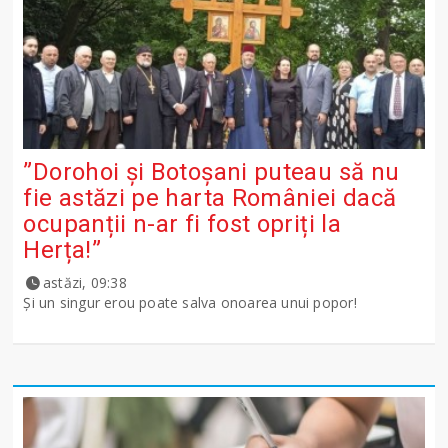
”Dorohoi și Botoșani puteau să nu
fie astăzi pe harta României dacă
ocupanții n-ar fi fost opriți la
Herța!”
astăzi, 09:38
Și un singur erou poate salva onoarea unui popor!