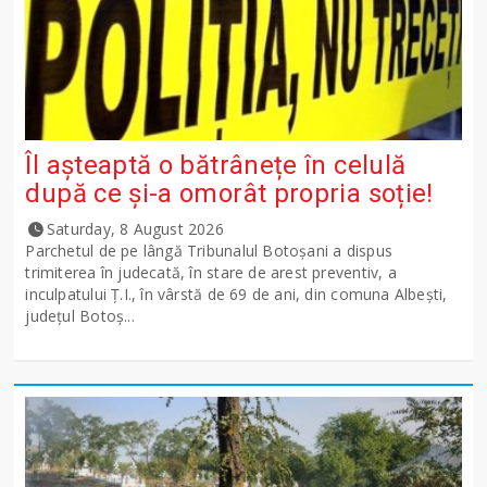
Îl așteaptă o bătrânețe în celulă
după ce și-a omorât propria soție!
Saturday, 8 August 2026
Parchetul de pe lângă Tribunalul Botoşani a dispus
trimiterea în judecată, în stare de arest preventiv, a
inculpatului Ț.I., în vârstă de 69 de ani, din comuna Albești,
județul Botoș...