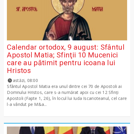
Calendar ortodox, 9 august: Sfântul
Apostol Matia; Sfinţii 10 Mucenici
care au pătimit pentru icoana lui
Hristos
astăzi, 08:00
Sfântul Apostol Matia era unul dintre cei 70 de Apostoli ai
Domnului Hristos, care s-a numărat apoi cu cei 12 Sfinţi
Apostoli (Fapte 1, 26), în locul lui Iuda Iscarioteanul, cel care
l-a vândut pe M&a...