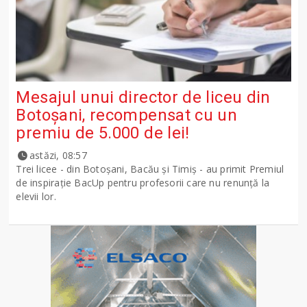
Mesajul unui director de liceu din
Botoșani, recompensat cu un
premiu de 5.000 de lei!
astăzi, 08:57
Trei licee - din Botoșani, Bacău și Timiș - au primit Premiul
de inspirație BacUp pentru profesorii care nu renunță la
elevii lor.