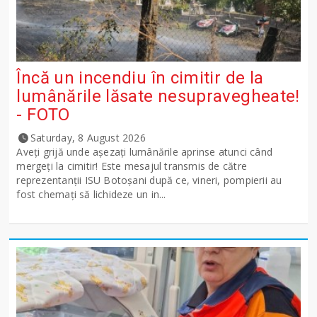
Încă un incendiu în cimitir de la
lumânările lăsate nesupravegheate!
- FOTO
Saturday, 8 August 2026
Aveți grijă unde așezați lumânările aprinse atunci când
mergeți la cimitir! Este mesajul transmis de către
reprezentanții ISU Botoșani după ce, vineri, pompierii au
fost chemați să lichideze un in...