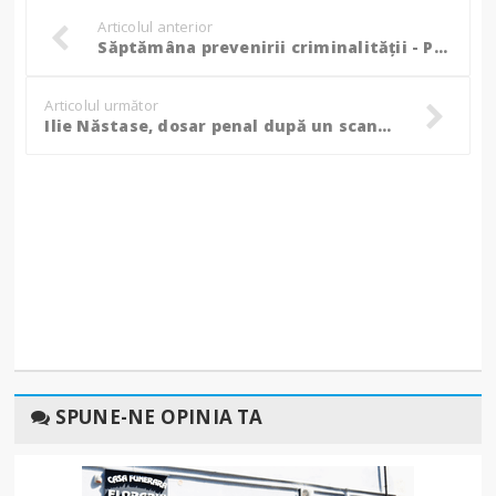
Articolul anterior
Săptămâna prevenirii criminalităţii - Polițiștii botoșăneni i-au învățat pe săteni cum să se apere de hoți!
Articolul următor
Ilie Năstase, dosar penal după un scandal în trafic. El a fost încătușat după ce i-ar fi înjurat pe polițiști!
SPUNE-NE OPINIA TA