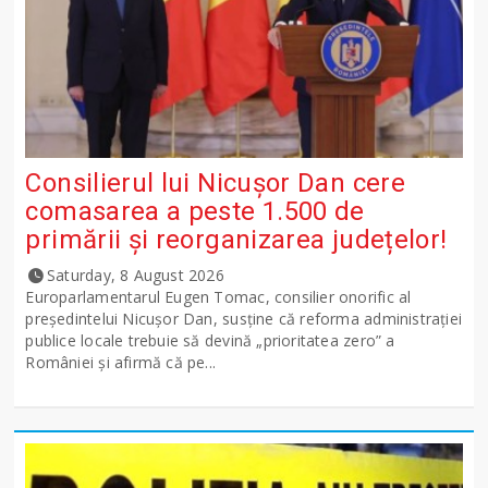
Consilierul lui Nicușor Dan cere
comasarea a peste 1.500 de
primării și reorganizarea județelor!
Saturday, 8 August 2026
Europarlamentarul Eugen Tomac, consilier onorific al
președintelui Nicușor Dan, susține că reforma administrației
publice locale trebuie să devină „prioritatea zero” a
României și afirmă că pe...