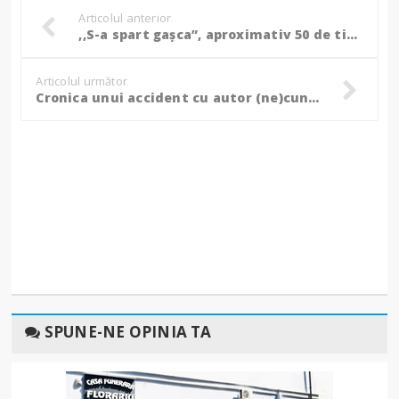
Articolul anterior
,,S-a spart gașca”, aproximativ 50 de tineri au primit avertisment, ce au făcut aceștia!
Articolul următor
Cronica unui accident cu autor (ne)cunoscut. „Am auzit din curte scrâșnetul roților” (Foto)
SPUNE-NE OPINIA TA