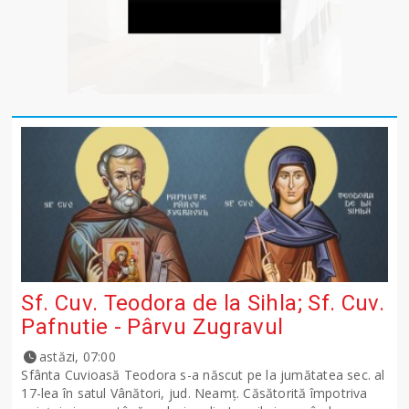
Sf. Cuv. Teodora de la Sihla; Sf. Cuv.
Pafnutie - Pârvu Zugravul
astăzi, 07:00
Sfânta Cuvioasă Teodora s-a născut pe la jumătatea sec. al
17-lea în satul Vânători, jud. Neamţ. Căsătorită împotriva