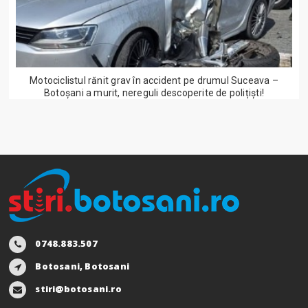
Motociclistul rănit grav în accident pe drumul Suceava –
Botoșani a murit, nereguli descoperite de polițiști!
0748.883.507
Botosani, Botosani
stiri@botosani.ro