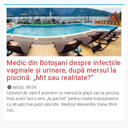
Medic din Botoșani despre infecțiile
vaginale și urinare, după mersul la
piscină: „Mit sau realitate?”
astăzi, 08:56
Sezonul de vară îl asociem cu mersul la plajă sau la piscină,
însă acest lucru vine „la pachet” pentru multe botoșănence
cu situații mai puțin plăcute. Medicul Alexandra Dana Ifrim
sus...