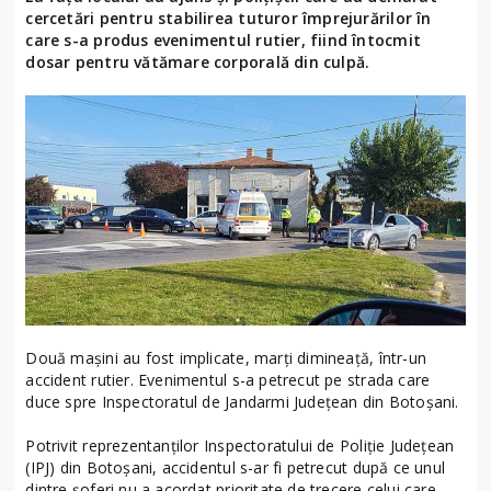
cercetări pentru stabilirea tuturor împrejurărilor în
care s-a produs evenimentul rutier, fiind întocmit
dosar pentru vătămare corporală din culpă.
Două mașini au fost implicate, marți dimineață, într-un
accident rutier. Evenimentul s-a petrecut pe strada care
duce spre Inspectoratul de Jandarmi Județean din Botoșani.
Potrivit reprezentanților Inspectoratului de Poliție Județean
(IPJ) din Botoșani, accidentul s-ar fi petrecut după ce unul
dintre șoferi nu a acordat prioritate de trecere celui care