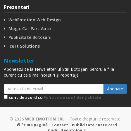
Prezentari
WebEmotion Web Design
Magic Car Parc Auto
Publicitate Botosani
Ice It Solutions
Newsletter
Abonează-te la Newsletter-ul Stiri Botoșani pentru a fi la
curent cu cele mai noi știri și reportaje!
Abonare
sunt de acord cu
Politica de confidențialitate
© 2026
WEB EMOTION SRL
| Toate drepturile rezervate.
Prima pagină
Contact
Publicitate / Rate card
Codul deontologic