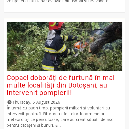
voinţei ei cu un tânăr evlavios din Ismail şi neavând c...
Copaci doborâți de furtună în mai
multe localități din Botoșani, au
intervenit pompierii!
Thursday, 6 August 2026
În urmă cu puțin timp, pompierii militari și voluntari au
intervenit pentru înlăturarea efectelor fenomenelor
meteorologice periculoase, care au creat situații de risc
pentru cetățeni și bunuri. &I...