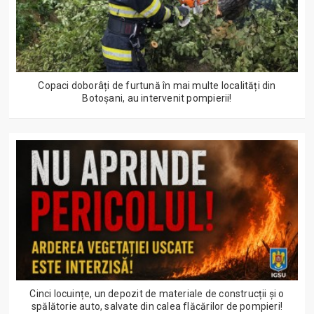
Copaci doborâți de furtună în mai multe localități din
Botoșani, au intervenit pompierii!
Cinci locuințe, un depozit de materiale de construcții și o
spălătorie auto, salvate din calea flăcărilor de pompieri!