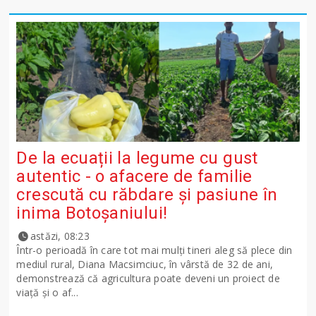
De la ecuații la legume cu gust
autentic - o afacere de familie
crescută cu răbdare și pasiune în
inima Botoșaniului!
astăzi, 08:23
Într-o perioadă în care tot mai mulți tineri aleg să plece din
mediul rural, Diana Macsimciuc, în vârstă de 32 de ani,
demonstrează că agricultura poate deveni un proiect de
viață și o af...