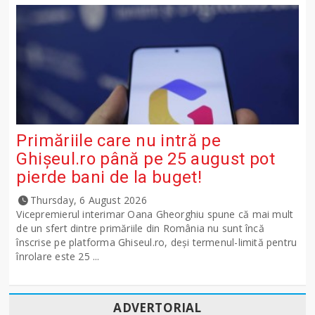
Primăriile care nu intră pe
Ghişeul.ro până pe 25 august pot
pierde bani de la buget!
Thursday, 6 August 2026
Vicepremierul interimar Oana Gheorghiu spune că mai mult
de un sfert dintre primăriile din România nu sunt încă
înscrise pe platforma Ghiseul.ro, deși termenul-limită pentru
înrolare este 25 ...
ADVERTORIAL