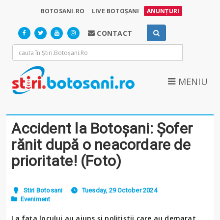
BOTOSANI.RO
LIVE BOTOȘANI
ANUNȚURI
CONTACT
MENIU
Accident la Botoșani: Șofer
rănit după o neacordare de
prioritate! (Foto)
Stiri Botosani
Tuesday, 29 October 2024
Eveniment
La fața locului au ajuns și polițiștii care au demarat