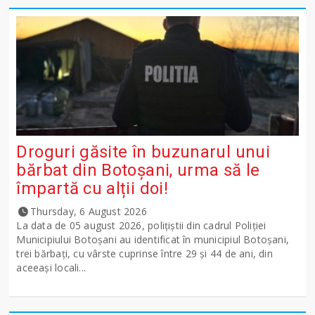
Droguri găsite în buzunarul unui
bărbat din Botoșani, urma să le
împartă cu alții doi!
Thursday, 6 August 2026
La data de 05 august 2026, polițiștii din cadrul Poliției
Municipiului Botoșani au identificat în municipiul Botoșani,
trei bărbați, cu vârste cuprinse între 29 și 44 de ani, din
aceeași locali...