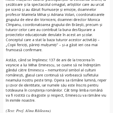
șezătoare și la spectacolul omagial, artiștilor care au urcat
pe scenă și au dăruit frumusețe și emoție, doamnelor
profesor Marinela Mihai și Adriana Volari, coordonatoarele
grupului de elevi din Vorniceni, doamnei director Monica
Cîmpanu, coordonatoarea grupului din Brăești, precum și
tuturor celor care au contribuit la buna desfășurare a
proiectelor educaționale derulate în acest an școlar.
Conceptul care a stat la baza tuturor acestor activități –
„Copii fericiți, părinți mulțumiți” – și-a găsit ieri cea mai
frumoasă confirmare.
Astăzi, când se împlinesc 137 de ani de la trecerea în
veșnicie a lui Mihai Eminescu, se cuvine să ne îndreptăm
gândul către Eminescu – nemuritorul simbol al culturii
românești, glasul care continuă să vorbească sufletului
neamului nostru peste timp. Opera sa rămâne lumină, reper
și izvor de identitate, iar numele său este înscris pentru
totdeauna în conștiința românilor. Cât timp limba română
va fi rostită cu dragoste și respect, Eminescu va rămâne viu
în inimile noastre.
(Text: Prof. Alina Răileanu)