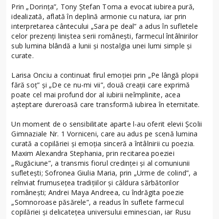
Prin „Dorința”, Tony Ștefan Toma a evocat iubirea pură,
idealizată, aflată în deplină armonie cu natura, iar prin
interpretarea cântecului „Sara pe deal” a adus în sufletele
celor prezenți liniștea serii românești, farmecul întâlnirilor
sub lumina blândă a lunii și nostalgia unei lumi simple și
curate.
Larisa Onciu a continuat firul emoției prin „Pe lângă plopii
fără soț” și „De ce nu-mi vii”, două creații care exprimă
poate cel mai profund dor al iubirii neîmplinite, acea
așteptare dureroasă care transformă iubirea în eternitate.
Un moment de o sensibilitate aparte l-au oferit elevii Școlii
Gimnaziale Nr. 1 Vorniceni, care au adus pe scenă lumina
curată a copilăriei și emoția sinceră a întâlnirii cu poezia.
Maxim Alexandra Stephania, prin recitarea poeziei
„Rugăciune”, a transmis fiorul credinței și al comuniunii
sufletești; Sofronea Giulia Maria, prin „Urme de colind”, a
reînviat frumusețea tradițiilor și căldura sărbătorilor
românești; Andrei Maya Andreea, cu îndrăgita poezie
„Somnoroase păsărele”, a readus în suflete farmecul
copilăriei și delicatețea universului eminescian, iar Rusu