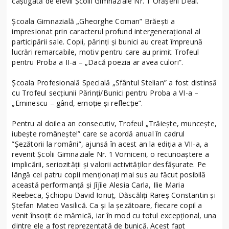
câștigată de elevii Școlii Gimnaziale Nr. 1 Orășeni Deal.
Școala Gimnazială „Gheorghe Coman” Brăești a
impresionat prin caracterul profund intergenerațional al
participării sale. Copii, părinți și bunici au creat împreună
lucrări remarcabile, motiv pentru care au primit Trofeul
pentru Proba a II-a – „Dacă poezia ar avea culori”.
Școala Profesională Specială „Sfântul Stelian” a fost distinsă
cu Trofeul secțiunii Părinți/Bunici pentru Proba a VI-a –
„Eminescu – gând, emoție și reflecție”.
Pentru al doilea an consecutiv, Trofeul „Trăiește, muncește,
iubește românește!” care se acordă anual în cadrul
”Șezătorii la români”, ajunsă în acest an la ediția a VII-a, a
revenit Școlii Gimnaziale Nr. 1 Vorniceni, o recunoaștere a
implicării, seriozității și valorii activităților desfășurate. Pe
lângă cei patru copii menționați mai sus au făcut posibilă
această performanță și Jîjîie Alesia Carla, Ilie Maria
Reebeca, Șchiopu David Ionuț, Dăscăliți Rareș Constantin și
Ștefan Mateo Vasilică. Ca și la șezătoare, fiecare copil a
venit însoțit de mămică, iar în mod cu totul excepțional, una
dintre ele a fost reprezentată de bunică. Acest fapt