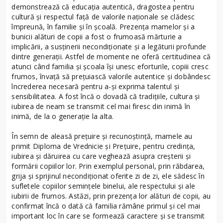
demonstrează că educația autentică, dragostea pentru
cultură și respectul față de valorile naționale se clădesc
împreună, în familie și în școală. Prezența mamelor și a
bunicii alături de copii a fost o frumoasă mărturie a
implicării, a susținerii necondiționate și a legăturii profunde
dintre generații. Astfel de momente ne oferă certitudinea că
atunci când familia și școala își unesc eforturile, copiii cresc
frumos, învață să prețuiască valorile autentice și dobândesc
încrederea necesară pentru a-și exprima talentul și
sensibilitatea. A fost încă o dovadă că tradițiile, cultura și
iubirea de neam se transmit cel mai firesc din inimă în
inimă, de la o generație la alta.
În semn de aleasă prețuire și recunoștință, mamele au
primit Diploma de Vrednicie și Prețuire, pentru credința,
iubirea și dăruirea cu care veghează asupra creșterii și
formării copiilor lor. Prin exemplul personal, prin răbdarea,
grija și sprijinul necondiționat oferite zi de zi, ele sădesc în
sufletele copiilor semințele binelui, ale respectului și ale
iubirii de frumos. Astăzi, prin prezența lor alături de copii, au
confirmat încă o dată că familia rămâne primul și cel mai
important loc în care se formează caractere și se transmit