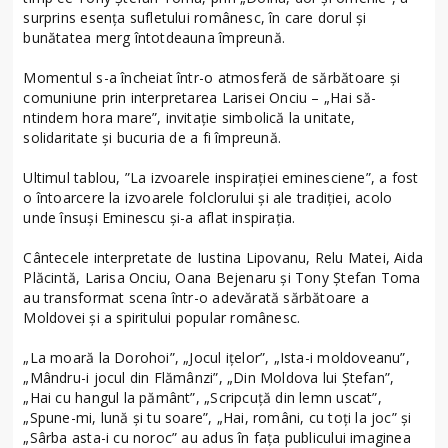
surprins esența sufletului românesc, în care dorul și
bunătatea merg întotdeauna împreună.
Momentul s-a încheiat într-o atmosferă de sărbătoare și
comuniune prin interpretarea Larisei Onciu – „Hai să-
ntindem hora mare”, invitație simbolică la unitate,
solidaritate și bucuria de a fi împreună.
Ultimul tablou, ”La izvoarele inspirației eminesciene”, a fost
o întoarcere la izvoarele folclorului și ale tradiției, acolo
unde însuși Eminescu și-a aflat inspirația.
Cântecele interpretate de Iustina Lipovanu, Relu Matei, Aida
Plăcintă, Larisa Onciu, Oana Bejenaru și Tony Ștefan Toma
au transformat scena într-o adevărată sărbătoare a
Moldovei și a spiritului popular românesc.
„La moară la Dorohoi”, „Jocul ițelor”, „Ista-i moldoveanu”,
„Mândru-i jocul din Flămânzi”, „Din Moldova lui Ștefan”,
„Hai cu hangul la pământ”, „Scripcuță din lemn uscat”,
„Spune-mi, lună și tu soare”, „Hai, români, cu toți la joc” și
„Sârba asta-i cu noroc” au adus în fața publicului imaginea