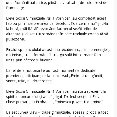
unei Românii autentice, plină de vitalitate, de culoare și de
frumusețe.
Elevii Școlii Gimnaziale Nr. 1 Vorniceni au completat acest
tablou prin interpretarea cântecelor „Toarce mama” și „Hai
la horă, măi flăcăi”, evocând farmecul șezătorilor de
altădată și al satului românesc în care tradițiile continuă să
pulseze viu.
Finalul spectacolului a fost unul exuberant, plin de energie și
optimism, transformând întreaga sală într-o mare familie
unită prin cântec și bucurie.
La fel de emoționante au fost momentele dedicate
premierii participanților la concursul „Eminescu – gândit,
simțit, trăit, nu doar rostit”.
Elevii Școlii Gimnaziale Nr. 1 Vorniceni au ilustrat exemplar
spiritul concursului și au câștigat Trofeul secțiunii Elevi –
clase primare, la Proba I – „Eminescu povestit de mine”.
La secțiunea Elevi – clase gimnaziale, aceeași probă a fost