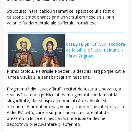
Structurat în trei tablouri tematice, spectacolul a fost o
călătorie emoționantă prin universul eminescian și prin
valorile fundamentale ale sufletului românesc.
CITEȘTE ȘI:
"Sf. Cuv. Teodora
de la Sihla; Sf. Cuv. Pafnutie -
Pârvu Zugravul"
Primul tablou, Pe aripile Poeziei”, a deschis larg porțile către
lumea visului și a sensibilității eminesciene.
Fragmentul din „Luceafărul”, recitat de Iustina Lipovanu, a
readus în atenția publicului drama geniului condamnat la
singurătate, dar și aspirația omului către absolut și
nemurire. A urmat poezia „Venin și farmec”, în interpretarea
Aidei Plăcintă, care a surprins acea dualitate atât de
prezentă în lirica eminesciană, unde iubirea devine
deopotrivă binecuvântare și suferință.