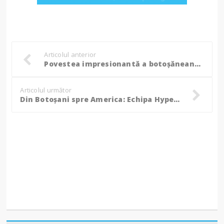
Articolul anterior
Povestea impresionantă a botoșăneanului Petru Gherasim, șef de promoție la Facultatea de Litere și Științe ale Comunicării de la USV: „Nu am mers niciodată cu jumătăți de măsură”
Articolul următor
Din Botoșani spre America: Echipa Hyperion Robotics, către una dintre cele mai importante competiții din lume!