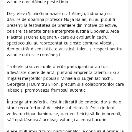
valorile care dăinuie peste timp.
Deși elevii Școlii Gimnaziale nr. 1 Albești, îndrumați cu
dăruire de doamna profesor Nușa Balan, nu au putut fi
prezenți la festivitatea de premiere din motive obiective,
cele trei talentate tinere interprete-Iustina Lipovanu, Aida
Plăcintă și Oana Bejenaru- care au evoluat în cadrul
spectacolului au reprezentat cu cinste comuna Albești,
demonstrând sensibilitate artistică, talent și respect pentru
valorile culturale românești.
Trofeele și suvenirurile oferite participanților au fost
adevărate opere de artă, purtând amprenta talentului și a
migalei meșterilor populari Mihaela și Eugen Iacinschi,
Georgeta și Dumitru Silion, precum și a colaboratorilor care
iubesc și promovează frumosul autentic.
Întreaga atmosferă a fost încărcată de emoție, dar și de o
stare reconfortantă de liniște sufletească. Pretutindeni
vedeam chipuri luminoase, oameni fericiți să fie împreună,
să împărtășească aceleași valori și aceeași bucurie.
Alese mulțumiri tuturor participanților la concursul online, la