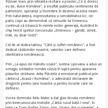
Răzvan Ioan, prin vibranta recitare a poeziei „Ce-ți doresc
eu ție, dulce Românie”, a insuflat publicului sentimente de
patriotism, speranță și încredere în destinul acestui neam.
Prin naturalețea, expresivitatea și sensibilitatea lor, cei
patru copii au demonstrat că versurile lui Eminescu
continuă să trăiască în inimile noilor generații, ilustrând în
chip fericit spiritul concursului „Eminescu – gândit, simțit,
trăit, nu doar rostit”.
Cel de-al doilea tablou, ”Cânt și suflet românesc”, a fost
dedicat rădăcinilor noastre, valorilor care definesc
identitatea românească.
Prin „La apus de mândru soare”, Iustina Lipovanu a adus un
omagiu soldaților români căzuți în luptă pentru apărarea
plaiurilor străbune. Aida Plăcintă a emoționat publicul prin
cântecul „Acasă-i România”, o adevărată declarație de
dragoste pentru țara noastră și pentru locurile care ne
definesc.
Vocea domnului Relu Matei a dat glas dorului românesc
prin binecunoscuta melodie „Cântă cucul bată-l vina”, în
timp ce Tony Ștefan Toma, prin „Doina, dor și omenie”, a