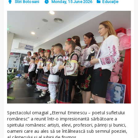
Stiri Botosani
Monday, 15 June 2026
Educație
Spectacolul omagial „Eternul Eminescu – poetul sufletului
românesc” a reunit într-o impresionantă sărbătoare a
spiritului românesc artiști, elevi, profesori, părinți și bunici,
oameni care au ales să se întâlnească sub semnul poeziei,
al cântecului și al iubirii de frumos.