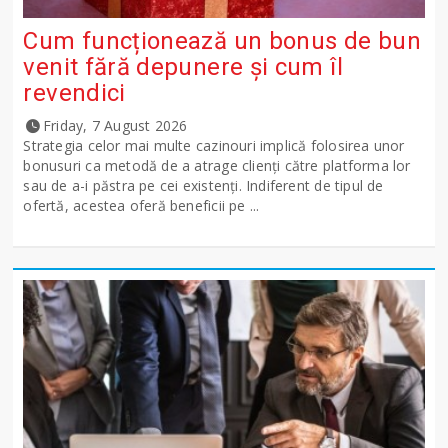
Cum funcționează un bonus de bun
venit fără depunere și cum îl
revendici
Friday, 7 August 2026
Strategia celor mai multe cazinouri implică folosirea unor
bonusuri ca metodă de a atrage clienți către platforma lor
sau de a-i păstra pe cei existenți. Indiferent de tipul de
ofertă, acestea oferă beneficii pe ...