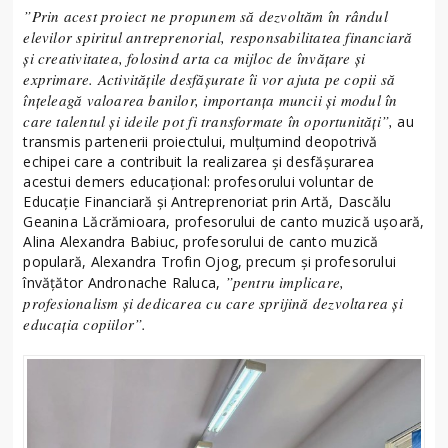
”Prin acest proiect ne propunem să dezvoltăm în rândul
elevilor spiritul antreprenorial, responsabilitatea financiară
și creativitatea, folosind arta ca mijloc de învățare și
exprimare. Activitățile desfășurate îi vor ajuta pe copii să
înțeleagă valoarea banilor, importanța muncii și modul în
care talentul și ideile pot fi transformate în oportunități”,
au
transmis partenerii proiectului, mulțumind deopotrivă
echipei care a contribuit la realizarea și desfășurarea
acestui demers educațional: profesorului voluntar de
Educație Financiară și Antreprenoriat prin Artă, Dascălu
Geanina Lăcrămioara, profesorului de canto muzică ușoară,
Alina Alexandra Babiuc, profesorului de canto muzică
populară, Alexandra Trofin Ojog, precum și profesorului
”pentru implicare,
învățător Andronache Raluca,
profesionalism și dedicarea cu care sprijină dezvoltarea și
educația copiilor”.