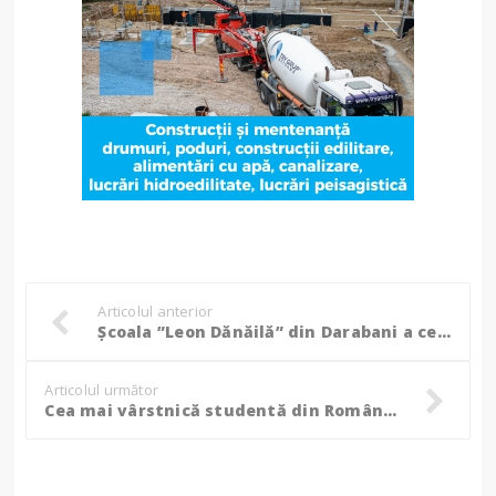
Articolul anterior
Școala ”Leon Dănăilă” din Darabani a celebrat 25 de ani de când poartă numele ilustrului academician! – FOTO
Articolul următor
Cea mai vârstnică studentă din România a absolvit Facultatea de Teologie din Cluj-Napoca: ”Mai bine mai târziu decât niciodată!”