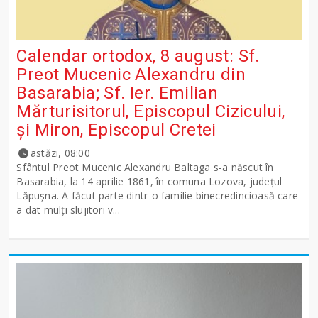
Calendar ortodox, 8 august: Sf.
Preot Mucenic Alexandru din
Basarabia; Sf. Ier. Emilian
Mărturisitorul, Episcopul Cizicului,
şi Miron, Episcopul Cretei
astăzi, 08:00
Sfântul Preot Mucenic Alexandru Baltaga s-a născut în
Basarabia, la 14 aprilie 1861, în comuna Lozova, județul
Lăpușna. A făcut parte dintr-o familie binecredincioasă care
a dat mulți slujitori v...