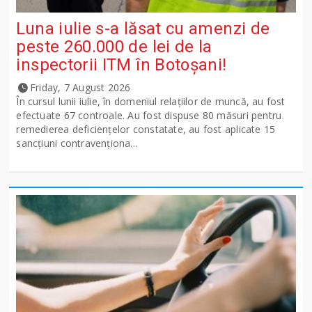
Luna iulie s-a lăsat cu amenzi de
peste 260.000 de lei de la
inspectorii ITM în Botoșani!
Friday, 7 August 2026
În cursul lunii iulie, în domeniul relațiilor de muncă, au fost
efectuate 67 controale. Au fost dispuse 80 măsuri pentru
remedierea deficiențelor constatate, au fost aplicate 15
sancţiuni contravenționa...