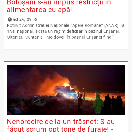
Botoșani s-au impus restricții în
alimentarea cu apă!
astăzi, 09:08
Potrivit Administraţiei Naţionale "Apele Române" (ANAR), la
nivel naţional, există un regim deficitar în bazinul Crişanei,
Olteniei, Munteniei, Moldovei, în bazinul Crişanei fiind î...
Nenorocire de la un trăsnet: S-au
făcut scrum opt tone de furaje! -