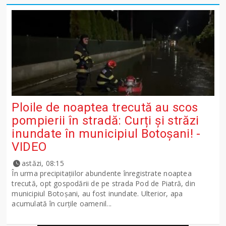
Ploile de noaptea trecută au scos
pompierii în stradă: Curți și străzi
inundate în municipiul Botoșani! -
VIDEO
astăzi, 08:15
În urma precipitațiilor abundente înregistrate noaptea
trecută, opt gospodării de pe strada Pod de Piatră, din
municipiul Botoșani, au fost inundate. Ulterior, apa
acumulată în curțile oamenil...