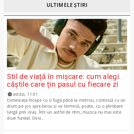
ULTIMELE ȘTIRI
Stil de viață în mișcare: cum alegi
căștile care țin pasul cu fiecare zi
astăzi, 11:01
Dimineața începe cu o fugă până la metrou, continuă cu un
drum pe jos spre birou și se termină, poate, cu o plimbare
lungă prin oraș. Într-un astfel de ritm, muzica nu mai este
doar fundal. Devi...