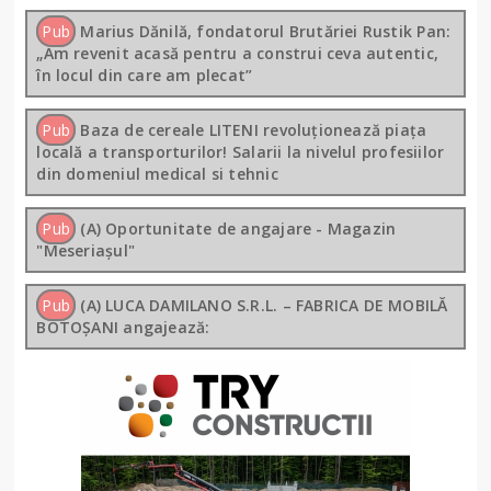
Pub
Marius Dănilă, fondatorul Brutăriei Rustik Pan:
„Am revenit acasă pentru a construi ceva autentic,
în locul din care am plecat”
Pub
Baza de cereale LITENI revoluționează piața
locală a transporturilor! Salarii la nivelul profesiilor
din domeniul medical si tehnic
Pub
(A) Oportunitate de angajare - Magazin
"Meseriașul"
Pub
(A) LUCA DAMILANO S.R.L. – FABRICA DE MOBILĂ
BOTOȘANI angajează: