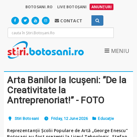
BOTOSANI.RO
LIVE BOTOȘANI
ANUNȚURI
CONTACT
MENIU
Arta Banilor la Icușeni: ”De la
Creativitate la
Antreprenoriat!” - FOTO
Stiri Botosani
Friday, 12 June 2026
Educație
Reprezentanții Școlii Populare de Artă „George Enescu”
Botoșani au fost prezenți la Liceul Tehnologic „Ștefan