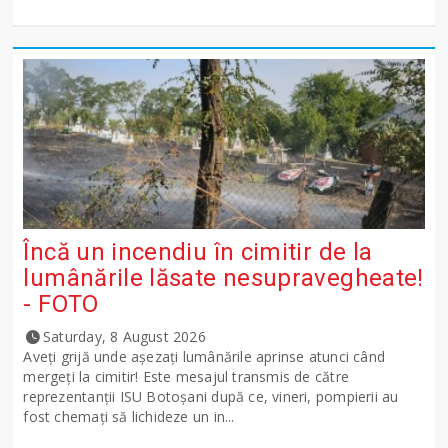
Încă un incendiu în cimitir de la
lumânările lăsate nesupravegheate!
- FOTO
Saturday, 8 August 2026
Aveți grijă unde așezați lumânările aprinse atunci când
mergeți la cimitir! Este mesajul transmis de către
reprezentanții ISU Botoșani după ce, vineri, pompierii au
fost chemați să lichideze un in...