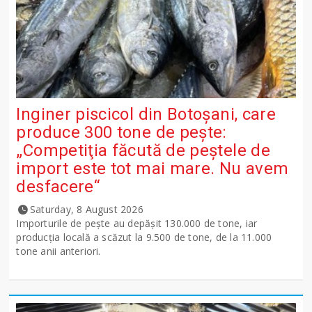
Inginer piscicol din Botoşani, care
produce 300 tone de peşte:
„Competiţia făcută de peştele de
import este tot mai mare. Nu avem
desfacere“
Saturday, 8 August 2026
Importurile de peşte au depăşit 130.000 de tone, iar
producţia locală a scăzut la 9.500 de tone, de la 11.000
tone anii anteriori.