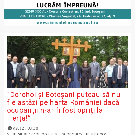
”Dorohoi și Botoșani puteau să nu
fie astăzi pe harta României dacă
ocupanții n-ar fi fost opriți la
Herța!”
astăzi, 09:38
Și un singur erou poate salva onoarea unui popor!