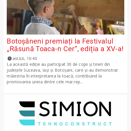
Botoșăneni premiați la Festivalul
„Răsună Toaca-n Cer”, ediția a XV-a!
astăzi, 10:40
La această ediție au participat 30 de copii și tineri din
județele Suceava, Iași și Botoșani, care și-au demonstrat
măiestria în interpretarea la toacă, contribuind la
promovarea uneia dintre cele mai rep...