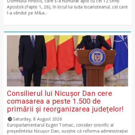
Domnului Hristos, care s-a numărat apoi cu cei 12 Sfinţi
Apostoli (Fapte 1, 26), în locul lui Iuda Iscarioteanul, cel care
l-a vândut pe M&a...
Consilierul lui Nicușor Dan cere
comasarea a peste 1.500 de
primării și reorganizarea județelor!
Saturday, 8 August 2026
Europarlamentarul Eugen Tomac, consilier onorific al
președintelui Nicușor Dan, susține că reforma administrației