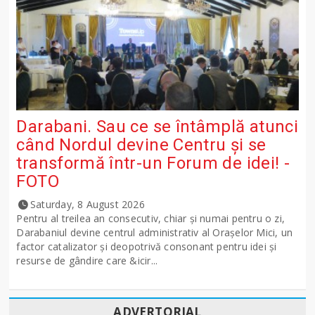
Darabani. Sau ce se întâmplă atunci
când Nordul devine Centru și se
transformă într-un Forum de idei! -
FOTO
Saturday, 8 August 2026
Pentru al treilea an consecutiv, chiar și numai pentru o zi,
Darabaniul devine centrul administrativ al Orașelor Mici, un
factor catalizator și deopotrivă consonant pentru idei și
resurse de gândire care &icir...
ADVERTORIAL