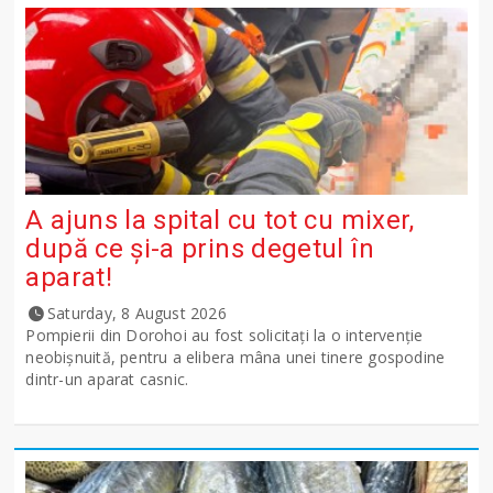
A ajuns la spital cu tot cu mixer,
după ce și-a prins degetul în
aparat!
Saturday, 8 August 2026
Pompierii din Dorohoi au fost solicitați la o intervenție
neobișnuită, pentru a elibera mâna unei tinere gospodine
dintr-un aparat casnic.