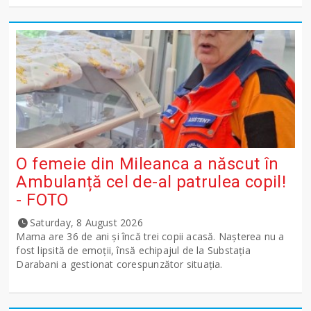
O femeie din Mileanca a născut în
Ambulanță cel de-al patrulea copil!
- FOTO
Saturday, 8 August 2026
Mama are 36 de ani și încă trei copii acasă. Nașterea nu a
fost lipsită de emoții, însă echipajul de la Substația
Darabani a gestionat corespunzător situația.