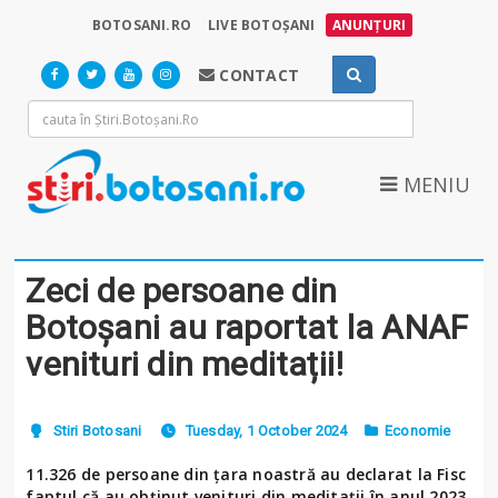
BOTOSANI.RO
LIVE BOTOȘANI
ANUNȚURI
CONTACT
MENIU
Zeci de persoane din
Botoșani au raportat la ANAF
venituri din meditații!
Stiri Botosani
Tuesday, 1 October 2024
Economie
11.326 de persoane din ţara noastră au declarat la Fisc
faptul că au obţinut venituri din meditaţii în anul 2023