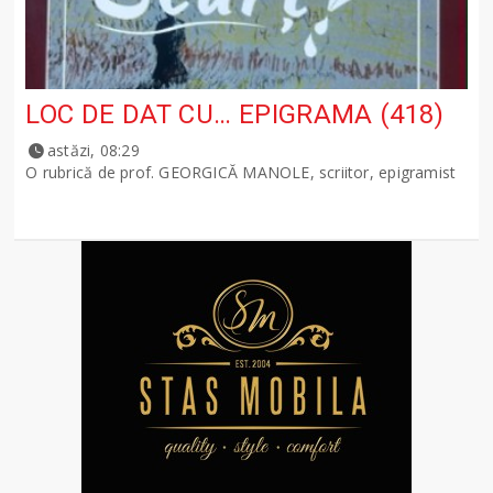
LOC DE DAT CU… EPIGRAMA (418)
astăzi, 08:29
O rubrică de prof. GEORGICĂ MANOLE, scriitor, epigramist