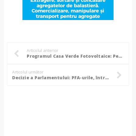
Articolul anterior
Programul Casa Verde Fotovoltaice: Peste 10.600 de persoane din Regiunea Nord-Est s-au înscris, inclusiv Botoșani!
Articolul următor
Decizie a Parlamentului: PFA-urile, întreprinderile familiale și întreprinderile individuale își vor putea schimba regimul juridic!