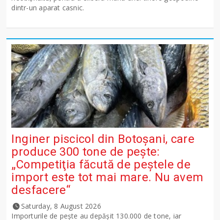
dintr-un aparat casnic.
Inginer piscicol din Botoşani, care
produce 300 tone de peşte:
„Competiţia făcută de peştele de
import este tot mai mare. Nu avem
desfacere“
Saturday, 8 August 2026
Importurile de peşte au depăşit 130.000 de tone, iar