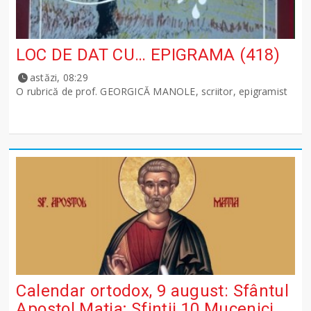
LOC DE DAT CU… EPIGRAMA (418)
astăzi, 08:29
O rubrică de prof. GEORGICĂ MANOLE, scriitor, epigramist
Calendar ortodox, 9 august: Sfântul
Apostol Matia; Sfinţii 10 Mucenici