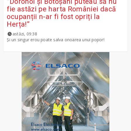
”Dorohoi și Botoșani puteau să nu
fie astăzi pe harta României dacă
ocupanții n-ar fi fost opriți la
Herța!”
astăzi, 09:38
Și un singur erou poate salva onoarea unui popor!