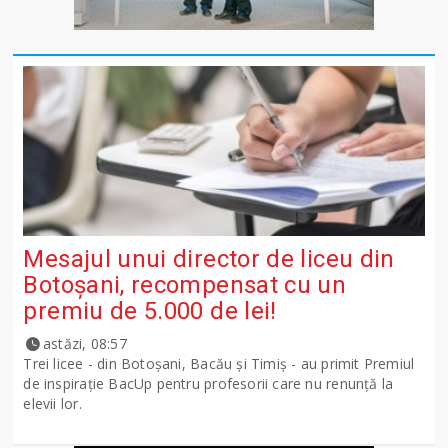
Mesajul unui director de liceu din
Botoșani, recompensat cu un
premiu de 5.000 de lei!
astăzi, 08:57
Trei licee - din Botoșani, Bacău și Timiș - au primit Premiul
de inspirație BacUp pentru profesorii care nu renunță la
elevii lor.