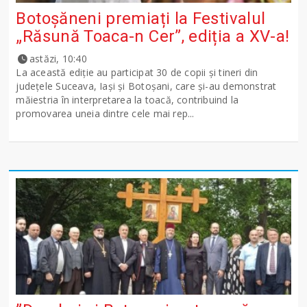
Botoșăneni premiați la Festivalul
„Răsună Toaca-n Cer”, ediția a XV-a!
astăzi, 10:40
La această ediție au participat 30 de copii și tineri din
județele Suceava, Iași și Botoșani, care și-au demonstrat
măiestria în interpretarea la toacă, contribuind la
promovarea uneia dintre cele mai rep...