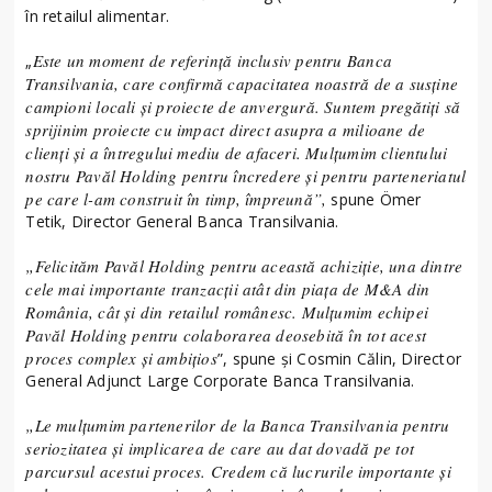
în retailul alimentar.
Este un moment de referință inclusiv pentru Banca
„
Transilvania, care confirmă capacitatea noastră de a susține
campioni locali și proiecte de anvergură. Suntem pregătiți să
sprijinim proiecte cu impact direct asupra a milioane de
clienți și a întregului mediu de afaceri. Mulțumim clientului
nostru Pavăl Holding pentru încredere și pentru parteneriatul
pe care l-am construit în timp, împreună”,
spune Ömer
Tetik, Director General Banca Transilvania.
„Felicităm Pavăl Holding pentru această achiziție, una dintre
cele mai importante tranzacții atât din piața de M&A din
România, cât și din retailul românesc. Mulțumim echipei
Pavăl Holding pentru colaborarea deosebită în tot acest
proces complex și ambițios
”, spune și Cosmin Călin, Director
General Adjunct Large Corporate Banca Transilvania.
„Le mulțumim partenerilor de la Banca Transilvania pentru
seriozitatea și implicarea de care au dat dovadă pe tot
parcursul acestui proces. Credem că lucrurile importante și