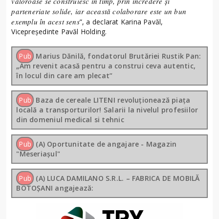
valoroase se construiesc în timp, prin încredere și
parteneriate solide, iar această colaborare este un bun
exemplu în acest sens
”, a declarat Karina Pavăl,
Vicepreședinte Pavăl Holding.
Pub
Marius Dănilă, fondatorul Brutăriei Rustik Pan:
„Am revenit acasă pentru a construi ceva autentic,
în locul din care am plecat”
Pub
Baza de cereale LITENI revoluționează piața
locală a transporturilor! Salarii la nivelul profesiilor
din domeniul medical si tehnic
Pub
(A) Oportunitate de angajare - Magazin
"Meseriașul"
Pub
(A) LUCA DAMILANO S.R.L. – FABRICA DE MOBILĂ
BOTOȘANI angajează: