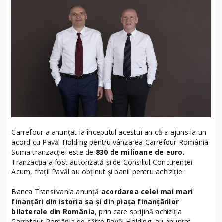
Carrefour a anunțat la începutul acestui an că a ajuns la un
acord cu Pavăl Holding pentru vânzarea Carrefour România.
Suma tranzacției este de
830 de milioane de euro
.
Tranzacția a fost autorizată și de Consiliul Concurenței.
Acum, frații Pavăl au obținut și banii pentru achiziție.
Banca Transilvania anunță
acordarea celei mai mari
finanțări din istoria sa și din piața finanțărilor
bilaterale din România
, prin care sprijină achiziția
Carrefour România de către Pavăl Holding, au anunțat