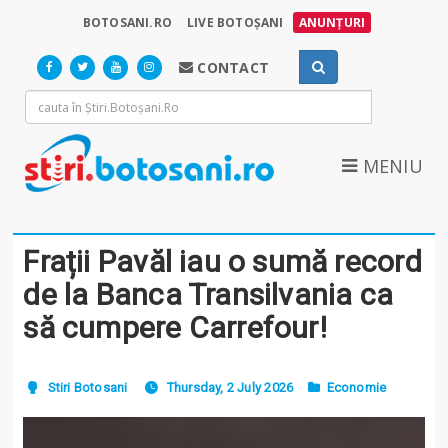
BOTOSANI.RO
LIVE BOTOȘANI
ANUNȚURI
CONTACT
MENIU
Frații Pavăl iau o sumă record
de la Banca Transilvania ca
să cumpere Carrefour!
Stiri Botosani
Thursday, 2 July 2026
Economie