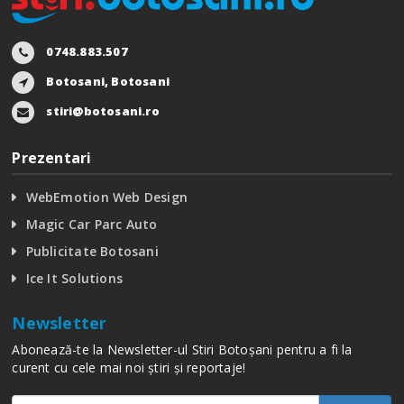
0748.883.507
Botosani, Botosani
stiri@botosani.ro
Prezentari
WebEmotion Web Design
Magic Car Parc Auto
Publicitate Botosani
Ice It Solutions
Newsletter
Abonează-te la Newsletter-ul Stiri Botoșani pentru a fi la
curent cu cele mai noi știri și reportaje!