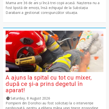
Mama are 36 de ani și încă trei copii acasă. Nașterea nu a
fost lipsită de emoții, însă echipajul de la Substația
Darabani a gestionat corespunzător situația.
A ajuns la spital cu tot cu mixer,
după ce și-a prins degetul în
aparat!
Saturday, 8 August 2026
Pompierii din Dorohoi au fost solicitați la o intervenție
neobișnuită, pentru a elibera mâna unei tinere gospodine