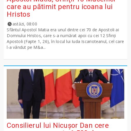
care au pătimit pentru icoana lui
Hristos
astăzi, 08:00
Sfântul Apostol Matia era unul dintre cei 70 de Apostoli ai
Domnului Hristos, care s-a numărat apoi cu cei 12 Sfinţi
Apostoli (Fapte 1, 26), în locul lui Iuda Iscarioteanul, cel care
l-a vândut pe M&a...
Consilierul lui Nicușor Dan cere