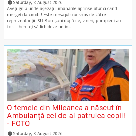
Saturday, 8 August 2026
Aveți grijă unde așezați lumânările aprinse atunci când
mergeți la cimitir! Este mesajul transmis de către
reprezentanții ISU Botoșani după ce, vineri, pompierii au
fost chemați să lichideze un in...
O femeie din Mileanca a născut în
Ambulanță cel de-al patrulea copil!
- FOTO
Saturday, 8 August 2026