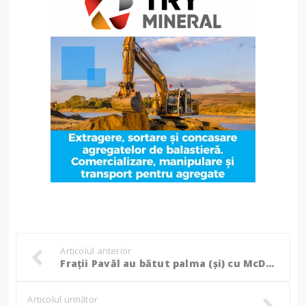
Articolul anterior
Frații Pavăl au bătut palma (și) cu McDonald's, patronii Dedeman au demarat un nou mare proiect!
Articolul următor