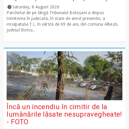
Saturday, 8 August 2026
Parchetul de pe lângă Tribunalul Botoşani a dispus
trimiterea în judecată, în stare de arest preventiv, a
inculpatului Ț.I., în vârstă de 69 de ani, din comuna Albești,
județul Botoș...
Încă un incendiu în cimitir de la
lumânările lăsate nesupravegheate!
- FOTO