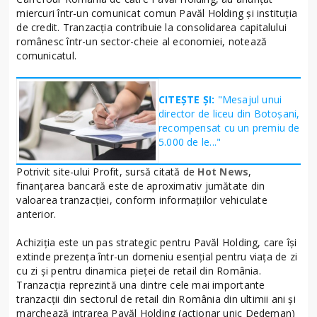
miercuri într-un comunicat comun Pavăl Holding și instituția
de credit. Tranzacția contribuie la consolidarea capitalului
românesc într-un sector-cheie al economiei, notează
comunicatul.
CITEȘTE ȘI:
"Mesajul unui
director de liceu din Botoșani,
recompensat cu un premiu de
5.000 de le..."
Potrivit site-ului Profit, sursă citată de
Hot News
,
finanțarea bancară este de aproximativ jumătate din
valoarea tranzacției, conform informațiilor vehiculate
anterior.
Achiziția este un pas strategic pentru Pavăl Holding, care își
extinde prezența într-un domeniu esențial pentru viața de zi
cu zi și pentru dinamica pieței de retail din România.
Tranzacția reprezintă una dintre cele mai importante
tranzacții din sectorul de retail din România din ultimii ani și
marchează intrarea Pavăl Holding (actionar unic Dedeman)