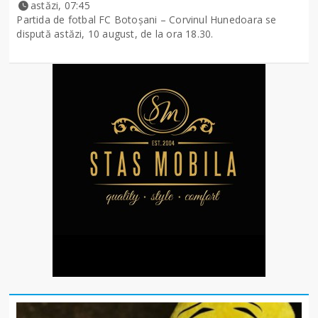
astăzi, 07:45
Partida de fotbal FC Botoșani – Corvinul Hunedoara se
dispută astăzi, 10 august, de la ora 18.30.