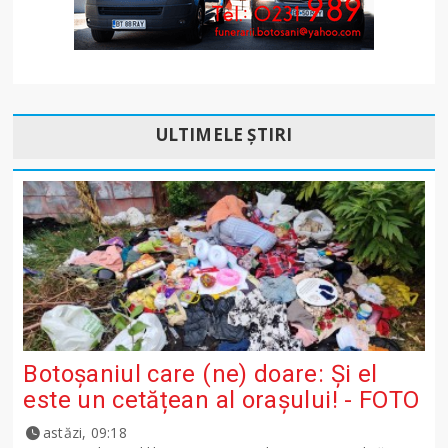
ULTIMELE ȘTIRI
Botoșaniul care (ne) doare: Și el
este un cetățean al orașului! - FOTO
astăzi, 09:18