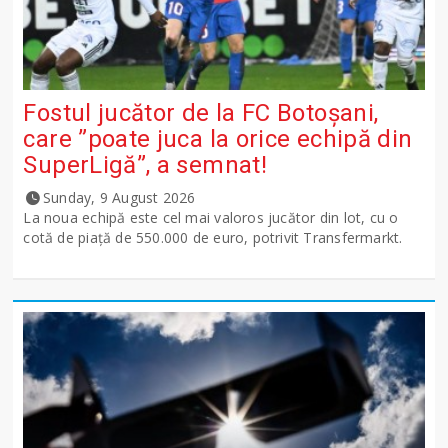
Fostul jucător de la FC Botoșani,
care ”poate juca la orice echipă din
SuperLigă”, a semnat!
Sunday, 9 August 2026
La noua echipă este cel mai valoros jucător din lot, cu o
cotă de piață de 550.000 de euro, potrivit Transfermarkt.