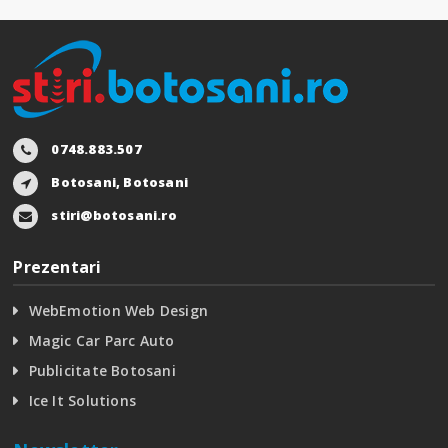
0748.883.507
Botosani, Botosani
stiri@botosani.ro
Prezentari
WebEmotion Web Design
Magic Car Parc Auto
Publicitate Botosani
Ice It Solutions