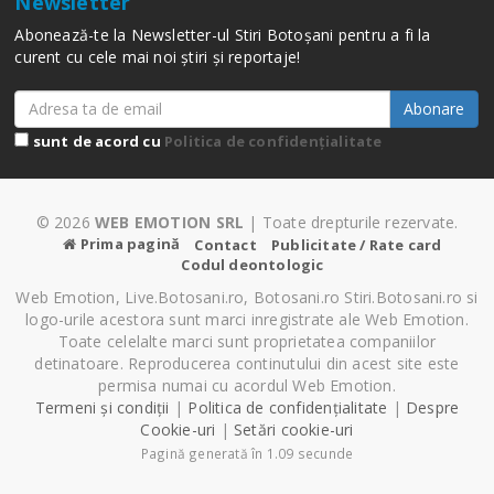
Newsletter
Abonează-te la Newsletter-ul Stiri Botoșani pentru a fi la
curent cu cele mai noi știri și reportaje!
Abonare
sunt de acord cu
Politica de confidențialitate
© 2026
WEB EMOTION SRL
| Toate drepturile rezervate.
Prima pagină
Contact
Publicitate / Rate card
Codul deontologic
Web Emotion, Live.Botosani.ro, Botosani.ro Stiri.Botosani.ro si
logo-urile acestora sunt marci inregistrate ale Web Emotion.
Toate celelalte marci sunt proprietatea companiilor
detinatoare. Reproducerea continutului din acest site este
permisa numai cu acordul Web Emotion.
Termeni și condiții
|
Politica de confidențialitate
|
Despre
Cookie-uri
|
Setări cookie-uri
Pagină generată în 1.09 secunde