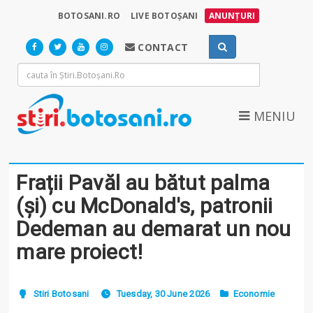
BOTOSANI.RO
LIVE BOTOȘANI
ANUNȚURI
CONTACT
MENIU
Frații Pavăl au bătut palma
(și) cu McDonald's, patronii
Dedeman au demarat un nou
mare proiect!
Stiri Botosani
Tuesday, 30 June 2026
Economie