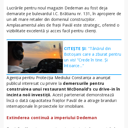
Lucrările pentru noul magazin Dedeman au fost deja
demarate pe bulevardul I.C. Brătianu nr. 131, în apropiere de
un alt mare retailer din domeniul construcțiilor.
Amplasamentul ales de frații Pavăl este strategic, oferind o
vizibilitate excelentă și acces facil pentru clienți.
CITEȘTE ȘI:
"Tânărul din
Botoșani care a zburat pentru
un vis! ”Crede în tine. Și
întoarce..."
Agenția pentru Protecția Mediului Constanța a anunțat
publicul interesat cu privire la
demersurile pentru
construirea unui restaurant McDonald's cu drive-in în
incinta noii investiții.
Acest parteneriat demonstrează
încă o dată capacitatea fraților Pavăl de a atrage branduri
internaționale în proiectele lor imobiliare.
Extinderea continuă a imperiului Dedeman