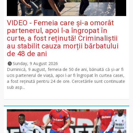
VIDEO - Femeia care și-a omorât
partenerul, apoi l-a îngropat în
curte, a fost reținută! Criminaliștii
au stabilit cauza morții bărbatului
de 48 de ani
Sunday, 9 August 2026
Duminică, 9 august, femeia de 50 de ani, bănuită că și-ar fi
ucis partenerul de viață, apoi l-ar fi îngropat în curtea casei,
a fost reținută pentru 24 de ore. Cercetările sunt continuate
sub asp...