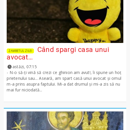
Când spargi casa unui
ZAMBETUL ZILEI
avocat…
astăzi, 07:15
- N-o să-ţi vină să crezi ce ghinion am avut!, îi spune un hoţ
prietenului sau... Aseară, am spart casă unui avocat şi omul
m-a prins asupra faptului. Mi-a dat drumul şi mi-a zis să nu
mai fur niciodată...