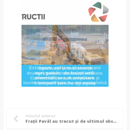
Articolul anterior
Frații Pavăl au trecut și de ultimul obstacol în calea preluării Carrefour România!