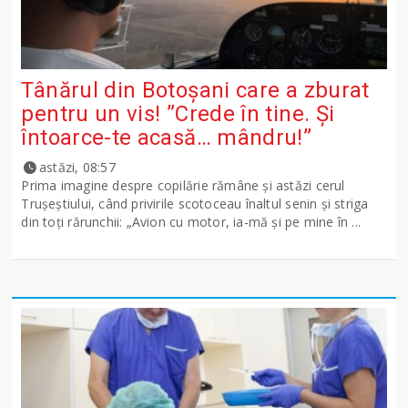
Tânărul din Botoșani care a zburat
pentru un vis! ”Crede în tine. Și
întoarce-te acasă… mândru!”
astăzi, 08:57
Prima imagine despre copilărie rămâne și astăzi cerul
Trușeștiului, când privirile scotoceau înaltul senin și striga
din toți rărunchii: „Avion cu motor, ia-mă și pe mine în ...