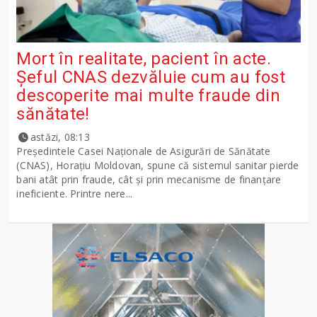
Mort în realitate, pacient în acte.
Șeful CNAS dezvăluie cum au fost
descoperite mai multe fraude din
sănătate!
astăzi, 08:13
Președintele Casei Naționale de Asigurări de Sănătate
(CNAS), Horațiu Moldovan, spune că sistemul sanitar pierde
bani atât prin fraude, cât și prin mecanisme de finanțare
ineficiente. Printre nere...