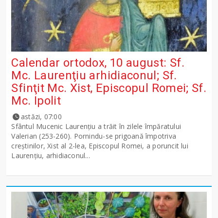
Calendar ortodox, 10 august: Sf.
Mc. Laurenţiu arhidiaconul; Sf.
Sfinţit Mc. Xist, Episcopul Romei; Sf.
Mc. Ipolit
astăzi, 07:00
Sfântul Mucenic Laurenţiu a trăit în zilele împăratului
Valerian (253-260). Pornindu-se prigoană împotriva
creştinilor, Xist al 2-lea, Episcopul Romei, a poruncit lui
Laurenţiu, arhidiaconul...