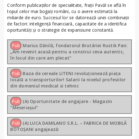
Conform publicațiilor de specialitate, frații Pavăl se află în
topul celor mai bogați români, cu o avere estimată la
miliarde de euro. Succesul lor se datorează unei combinații
de factori: inteligență financiară, capacitate de a identifica
oportunități și o strategie de expansiune constantă.
Pub
Marius Dănilă, fondatorul Brutăriei Rustik Pan:
„Am revenit acasă pentru a construi ceva autentic,
în locul din care am plecat”
Pub
Baza de cereale LITENI revoluționează piața
locală a transporturilor! Salarii la nivelul profesiilor
din domeniul medical si tehnic
Pub
(A) Oportunitate de angajare - Magazin
"Meseriașul"
Pub
(A) LUCA DAMILANO S.R.L. – FABRICA DE MOBILĂ
BOTOȘANI angajează: