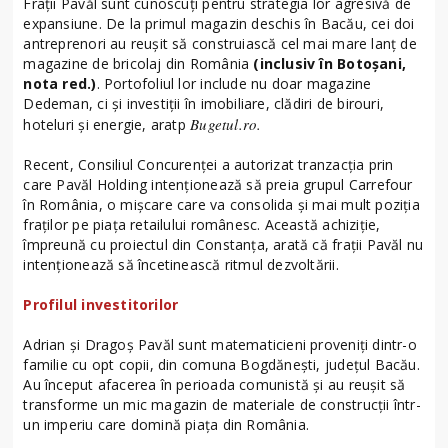
Frații Pavăl sunt cunoscuți pentru strategia lor agresivă de
expansiune. De la primul magazin deschis în Bacău, cei doi
antreprenori au reușit să construiască cel mai mare lanț de
magazine de bricolaj din România
(inclusiv în Botoșani,
nota red.)
. Portofoliul lor include nu doar magazine
Dedeman, ci și investiții în imobiliare, clădiri de birouri,
Bugetul.ro.
hoteluri și energie, aratp
Recent, Consiliul Concurenței a autorizat tranzacția prin
care Pavăl Holding intenționează să preia grupul Carrefour
în România, o mișcare care va consolida și mai mult poziția
fraților pe piața retailului românesc. Această achiziție,
împreună cu proiectul din Constanța, arată că frații Pavăl nu
intenționează să încetinească ritmul dezvoltării.
Profilul investitorilor
Adrian și Dragoș Pavăl sunt matematicieni proveniți dintr-o
familie cu opt copii, din comuna Bogdănești, județul Bacău.
Au început afacerea în perioada comunistă și au reușit să
transforme un mic magazin de materiale de construcții într-
un imperiu care domină piața din România.