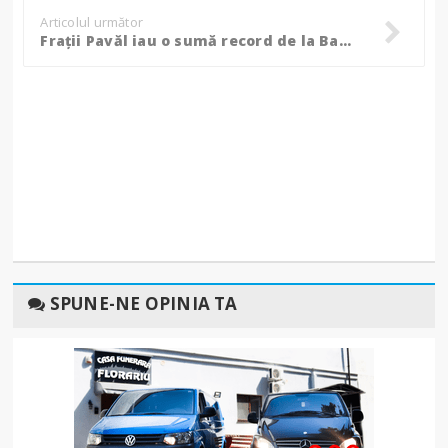
Articolul următor
Frații Pavăl iau o sumă record de la Banca Transilvania ca să cumpere Carrefour!
SPUNE-NE OPINIA TA