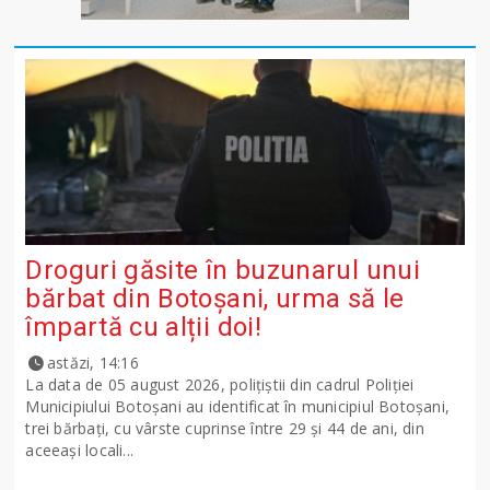
Droguri găsite în buzunarul unui
bărbat din Botoșani, urma să le
împartă cu alții doi!
astăzi, 14:16
La data de 05 august 2026, polițiștii din cadrul Poliției
Municipiului Botoșani au identificat în municipiul Botoșani,
trei bărbați, cu vârste cuprinse între 29 și 44 de ani, din
aceeași locali...