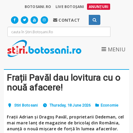
BOTOSANI.RO
LIVE BOTOȘANI
ANUNȚURI
CONTACT
MENIU
Frații Pavăl dau lovitura cu o
nouă afacere!
Stiri Botosani
Thursday, 18 June 2026
Economie
Frații Adrian și Dragoș Pavăl, proprietarii Dedeman, cel
mai mare lanț de magazine de bricolaj din România,
anunță o nouă mișcare de forță în lumea afacerilor.