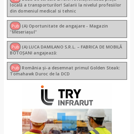
locală a transporturilor! Salarii la nivelul profesiilor
din domeniul medical si tehnic
Pub
(A) Oportunitate de angajare - Magazin
"Meseriașul"
Pub
(A) LUCA DAMILANO S.R.L. – FABRICA DE MOBILĂ
BOTOȘANI angajează:
Pub
România și-a desemnat primul Golden Steak:
Tomahawk Duroc de la DCD