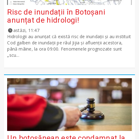
Risc de inundații în Botoșani
anunțat de hidrologi!
astăzi, 11:47
Hidrologii au anunțat că există risc de inundații și au instituit
Cod galben de inundații pe râul Jijia și afluenții acestora,
până mâine, la ora 09:00. Fenomenele prognozate sunt
„scu...
Un botoșănean este condamnat la