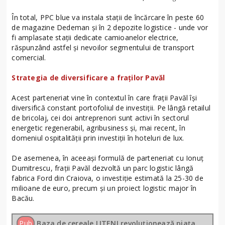
În total, PPC blue va instala stații de încărcare în peste 60
de magazine Dedeman și în 2 depozite logistice - unde vor
fi amplasate stații dedicate camioanelor electrice,
răspunzând astfel și nevoilor segmentului de transport
comercial.
Strategia de diversificare a fraților Pavăl
Acest parteneriat vine în contextul în care frații Pavăl își
diversifică constant portofoliul de investiții. Pe lângă retailul
de bricolaj, cei doi antreprenori sunt activi în sectorul
energetic regenerabil, agribusiness și, mai recent, în
domeniul ospitalității prin investiții în hoteluri de lux.
De asemenea, în aceeași formulă de parteneriat cu Ionuț
Dumitrescu, frații Pavăl dezvoltă un parc logistic lângă
fabrica Ford din Craiova, o investiție estimată la 25-30 de
milioane de euro, precum și un proiect logistic major în
Bacău.
Pub
Baza de cereale LITENI revoluționează piața