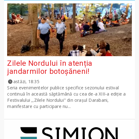
Zilele Nordului în atenția
jandarmilor botoșăneni!
astăzi, 18:35
Seria evenimentelor publice specifice sezonului estival
continuă în această săptămână cu cea de-a XIII-a ediție a
Festivalului ,,Zilele Nordului" din orașul Darabani,
manifestare cu participare nu...