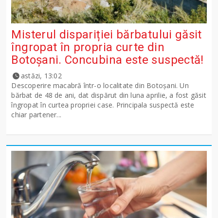
Misterul dispariției bărbatului găsit
îngropat în propria curte din
Botoșani. Concubina este suspectă!
astăzi, 13:02
Descoperire macabră într-o localitate din Botoșani. Un
bărbat de 48 de ani, dat dispărut din luna aprilie, a fost găsit
îngropat în curtea propriei case. Principala suspectă este
chiar partener...