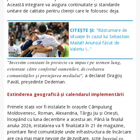
Această integrare va asigura continuitate și standarde
unitare de calitate pentru clienții care le folosesc deja.
CITEȘTE ȘI:
"Răsturnare de
situație în cazul lui Sebastian
Mailat! Anunțul făcut de
Valeriu I..."
"Investim constant în proiecte cu impact pe termen lung,
orientate către confortul oamenilor, dezvoltarea
comunităților și protejarea mediului",
a declarat Dragoș
Pavăl, președinte Dedeman.
Extinderea geografică și calendarul implementării
Primele stații vor fi instalate în orașele Câmpulung
Moldovenesc, Roman, Alexandria, Târgu Jiu și Onești,
începând cu luna decembrie a acestui an. Până la finalul
anului 2026, instalarea va fi finalizată în 21 de magazine,
prioritare fiind comunitățile unde infrastructura de încărcare
bugetul.ro.
are cea mai mare nevoie de dezvoltare, scrie