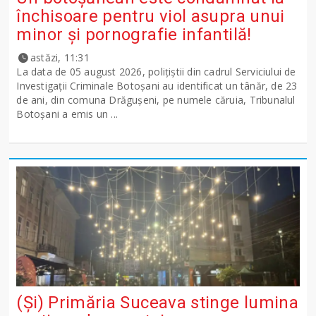
închisoare pentru viol asupra unui
minor și pornografie infantilă!
astăzi, 11:31
La data de 05 august 2026, polițiștii din cadrul Serviciului de
Investigații Criminale Botoșani au identificat un tânăr, de 23
de ani, din comuna Drăgușeni, pe numele căruia, Tribunalul
Botoșani a emis un ...
(Și) Primăria Suceava stinge lumina