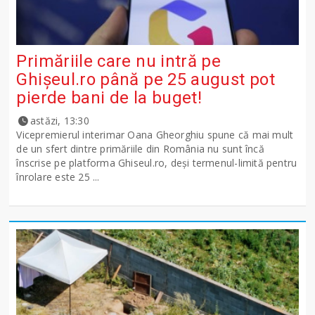
Primăriile care nu intră pe
Ghişeul.ro până pe 25 august pot
pierde bani de la buget!
astăzi, 13:30
Vicepremierul interimar Oana Gheorghiu spune că mai mult
de un sfert dintre primăriile din România nu sunt încă
înscrise pe platforma Ghiseul.ro, deși termenul-limită pentru
înrolare este 25 ...