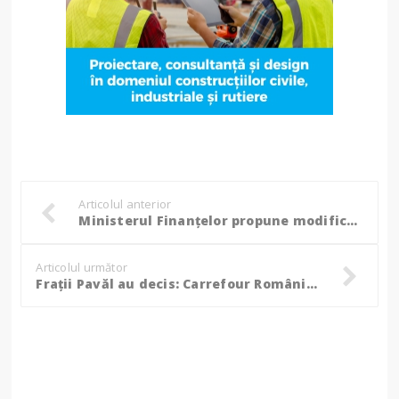
Articolul anterior
Ministerul Finanțelor propune modificări semnificative pentru Registrul de evidență fiscală
Articolul următor
Frații Pavăl au decis: Carrefour România trece la produse 100% românești!