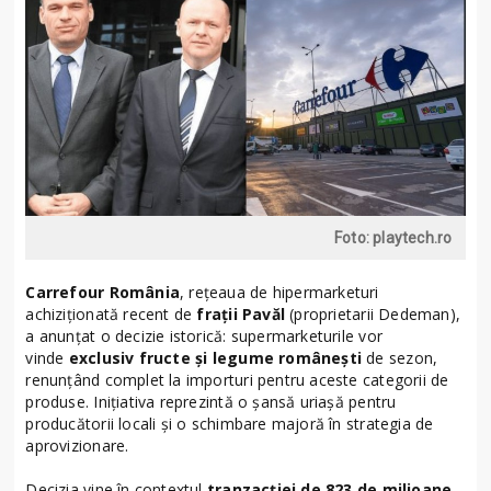
Foto: playtech.ro
Carrefour România
, rețeaua de hipermarketuri
achiziționată recent de
frații Pavăl
(proprietarii Dedeman),
a anunțat o decizie istorică: supermarketurile vor
vinde
exclusiv fructe și legume românești
de sezon,
renunțând complet la importuri pentru aceste categorii de
produse. Inițiativa reprezintă o șansă uriașă pentru
producătorii locali și o schimbare majoră în strategia de
aprovizionare.
Decizia vine în contextul
tranzacției de 823 de milioane