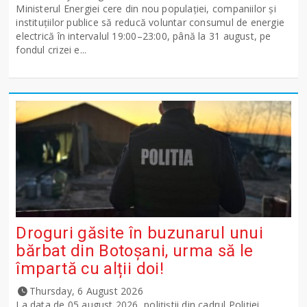
Ministerul Energiei cere din nou populației, companiilor și
instituțiilor publice să reducă voluntar consumul de energie
electrică în intervalul 19:00–23:00, până la 31 august, pe
fondul crizei e...
Droguri găsite în buzunarul unui
bărbat din Botoșani, urma să le
împartă cu alții doi!
Thursday, 6 August 2026
La data de 05 august 2026, polițiștii din cadrul Poliției