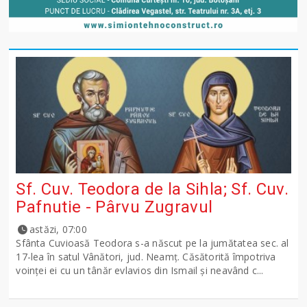
Sf. Cuv. Teodora de la Sihla; Sf. Cuv.
Pafnutie - Pârvu Zugravul
astăzi, 07:00
Sfânta Cuvioasă Teodora s-a născut pe la jumătatea sec. al
17-lea în satul Vânători, jud. Neamţ. Căsătorită împotriva
voinţei ei cu un tânăr evlavios din Ismail şi neavând c...