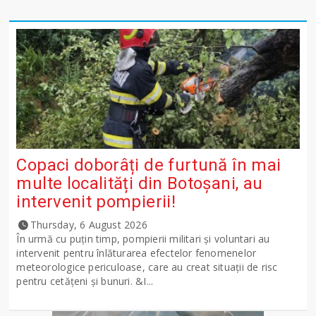
Copaci doborâți de furtună în mai
multe localități din Botoșani, au
intervenit pompierii!
Thursday, 6 August 2026
În urmă cu puțin timp, pompierii militari și voluntari au
intervenit pentru înlăturarea efectelor fenomenelor
meteorologice periculoase, care au creat situații de risc
pentru cetățeni și bunuri. &I...