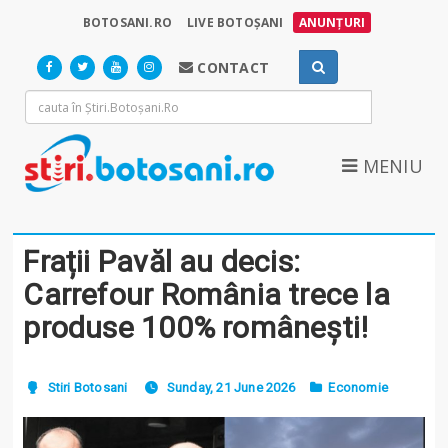
BOTOSANI.RO
LIVE BOTOȘANI
ANUNȚURI
CONTACT
MENIU
Frații Pavăl au decis:
Carrefour România trece la
produse 100% românești!
Stiri Botosani
Sunday, 21 June 2026
Economie