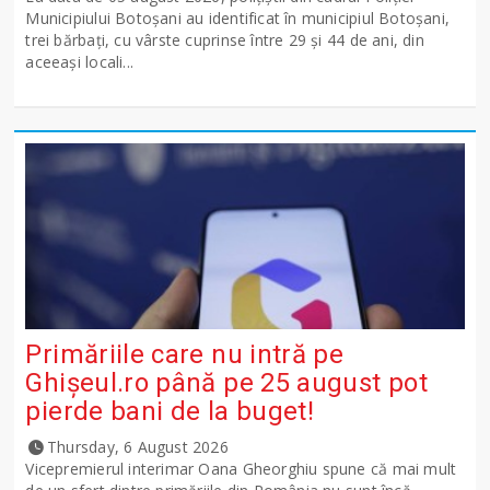
Municipiului Botoșani au identificat în municipiul Botoșani,
trei bărbați, cu vârste cuprinse între 29 și 44 de ani, din
aceeași locali...
Primăriile care nu intră pe
Ghişeul.ro până pe 25 august pot
pierde bani de la buget!
Thursday, 6 August 2026
Vicepremierul interimar Oana Gheorghiu spune că mai mult