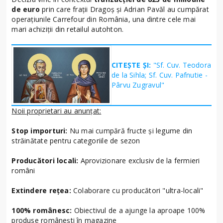
de euro
prin care frații Dragoș și Adrian Pavăl au cumpărat
operațiunile Carrefour din România, una dintre cele mai
mari achiziții din retailul autohton.
CITEȘTE ȘI:
"Sf. Cuv. Teodora
de la Sihla; Sf. Cuv. Pafnutie -
Pârvu Zugravul"
Noii proprietari au anunțat:
Stop importuri:
Nu mai cumpără fructe și legume din
străinătate pentru categoriile de sezon
Producători locali:
Aprovizionare exclusiv de la fermieri
români
Extindere rețea:
Colaborare cu producători "ultra-locali"
100% românesc:
Obiectivul de a ajunge la aproape 100%
produse românești în magazine