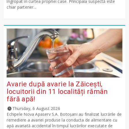
îngropat în curtea propriei case. Principala suspectă este
chiar partener...
Avarie după avarie la Zăicești,
locuitorii din 11 localități rămân
fără apă!
Thursday, 6 August 2026
Echipele Nova Apaserv S.A. Botoșani au finalizat lucrările de
remediere a avariei produse la conducta de alimentare cu
apă avariată accidental în timpul lucrărilor executate de