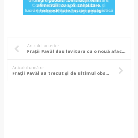
Articolul anterior
Frații Pavăl dau lovitura cu o nouă afacere!
Articolul următor
Frații Pavăl au trecut și de ultimul obstacol în calea preluării Carrefour România!