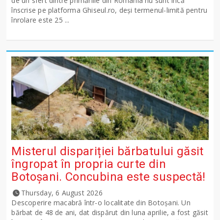
de un sfert dintre primăriile din România nu sunt încă
înscrise pe platforma Ghiseul.ro, deși termenul-limită pentru
înrolare este 25 ...
Misterul dispariției bărbatului găsit
îngropat în propria curte din
Botoșani. Concubina este suspectă!
Thursday, 6 August 2026
Descoperire macabră într-o localitate din Botoșani. Un
bărbat de 48 de ani, dat dispărut din luna aprilie, a fost găsit