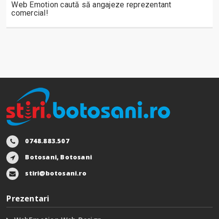
Web Emotion caută să angajeze reprezentant
comercial!
0748.883.507
Botosani, Botosani
stiri@botosani.ro
Prezentari