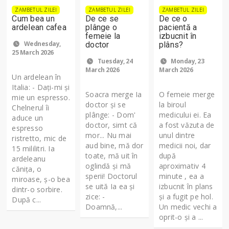
ZAMBETUL ZILEI
ZAMBETUL ZILEI
ZAMBETUL ZILEI
Cum bea un
De ce se
De ce o
ardelean cafea
plânge o
pacientă a
femeie la
izbucnit în
Wednesday,
doctor
plâns?
25 March 2026
Tuesday, 24
Monday, 23
March 2026
March 2026
Un ardelean în
Italia: - Dați-mi și
Soacra merge Ia
O femeie merge
mie un espresso.
doctor și se
la biroul
Chelnerul îi
plânge: - Dom'
medicului ei. Ea
aduce un
doctor, simt că
a fost văzuta de
espresso
mor... Nu mai
unul dintre
ristretto, mic de
aud bine, mă dor
medicii noi, dar
15 mililitri. Ia
toate, mă uit în
după
ardeleanu
oglindă și mă
aproximativ 4
cănița, o
sperii! Doctorul
minute , ea a
miroase, ș-o bea
se uită Ia ea și
izbucnit în plans
dintr-o sorbire.
zice: -
și a fugit pe hol.
După c...
Doamnă,...
Un medic vechi a
oprit-o și a ...