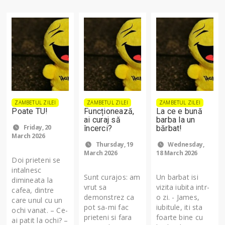
ZAMBETUL ZILEI
ZAMBETUL ZILEI
ZAMBETUL ZILEI
Poate TU!
Funcționează,
La ce e bună
ai curaj să
barba la un
Friday, 20
încerci?
bărbat!
March 2026
Thursday, 19
Wednesday,
March 2026
18 March 2026
Doi prieteni se
intalnesc
Sunt curajos: am
Un barbat isi
dimineata la
vrut sa
vizita iubita intr-
cafea, dintre
demonstrez ca
o zi. - James,
care unul cu un
pot sa-mi fac
iubitule, iti sta
ochi vanat. – Ce-
prieteni si fara
foarte bine cu
ai patit la ochi? –