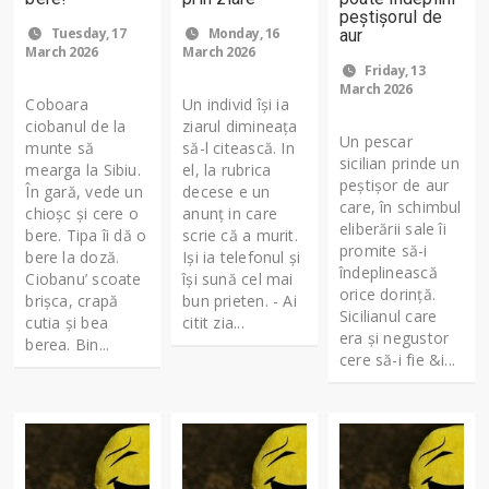
peștișorul de
Tuesday, 17
Monday, 16
aur
March 2026
March 2026
Friday, 13
March 2026
Coboara
Un individ își ia
ciobanul de la
ziarul dimineața
Un pescar
munte să
să-l citească. In
sicilian prinde un
mearga la Sibiu.
el, la rubrica
peștișor de aur
În gară, vede un
decese e un
care, în schimbul
chioşc şi cere o
anunț in care
eliberării sale îi
bere. Tipa îi dă o
scrie că a murit.
promite să-i
bere la doză.
Iși ia telefonul și
îndeplinească
Ciobanu’ scoate
își sună cel mai
orice dorință.
brişca, crapă
bun prieten. - Ai
Sicilianul care
cutia şi bea
citit zia...
era și negustor
berea. Bin...
cere să-i fie &i...