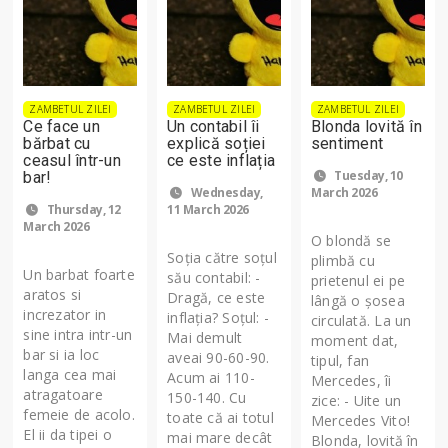
ZAMBETUL ZILEI
ZAMBETUL ZILEI
ZAMBETUL ZILEI
Ce face un
Un contabil îi
Blonda lovită în
bărbat cu
explică soției
sentiment
ceasul într-un
ce este inflația
Tuesday, 10
bar!
Wednesday,
March 2026
Thursday, 12
11 March 2026
March 2026
O blondă se
Soția către soțul
plimbă cu
Un barbat foarte
său contabil: -
prietenul ei pe
aratos si
Dragă, ce este
lângă o şosea
increzator in
inflația? Soțul: -
circulată. La un
sine intra intr-un
Mai demult
moment dat,
bar si ia loc
aveai 90-60-90.
tipul, fan
langa cea mai
Acum ai 110-
Mercedes, îi
atragatoare
150-140. Cu
zice: - Uite un
femeie de acolo.
toate că ai totul
Mercedes Vito!
El ii da tipei o
mai mare decât
Blonda, lovită în