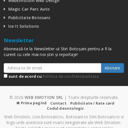
WebEmotion Web Design
Magic Car Parc Auto
Publicitate Botosani
Ice It Solutions
Newsletter
Abonează-te la Newsletter-ul Stiri Botoșani pentru a fi la
curent cu cele mai noi știri și reportaje!
Abonare
sunt de acord cu
Politica de confidențialitate
© 2026
WEB EMOTION SRL
| Toate drepturile rezervate.
Prima pagină
Contact
Publicitate / Rate card
Codul deontologic
Web Emotion, Live.Botosani.ro, Botosani.ro Stiri.Botosani.ro si
logo-urile acestora sunt marci inregistrate ale Web Emotion.