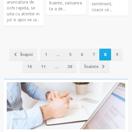
aruncatura de
înainte, valoarea
sentiment,
ochi rapida, se
ta a de...
coace ce...
uita cu atentie in
jur si apoi se ui...
Înapoi
1
...
5
6
7
8
9
10
11
...
38
Înainte