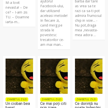
ajutorul
barba dar tare
M-a lovit
Facebook-ului,
as vrea sa te
nevasta! – De
dar utilizand
razi ca sa-ti pot
ce? – I-am zis
aceleasi metode!
admira frumosul
TU. – Doamne
In fiecare zi,
chip in voie... -
iarta-m...
cand merg pe
Nu pot,draga
strada le
mea ,nevasta-
povestesc
mea adora ...
trecatorilor ce-
am mai man...
ZAMBETUL ZILEI
ZAMBETUL ZILEI
ZAMBETUL ZILEI
Un cioban bea
Ce mai poți citi
Ce dorință nu
bere!
prin ziare
poate îndeplini