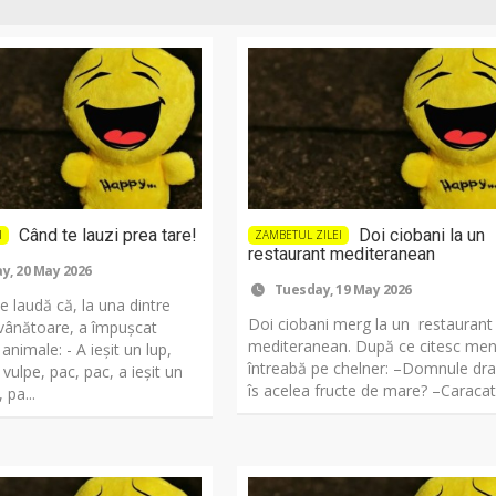
Când te lauzi prea tare!
Doi ciobani la un
I
ZAMBETUL ZILEI
restaurant mediteranean
, 20 May 2026
Tuesday, 19 May 2026
 laudă că, la una dintre
Doi ciobani merg la un restaurant
 vânătoare, a împuşcat
mediteranean. După ce citesc meniu
animale: - A ieşit un lup,
întreabă pe chelner: –Domnule dra
 vulpe, pac, pac, a ieşit un
îs acelea fructe de mare? –Caracatiț
 pa...