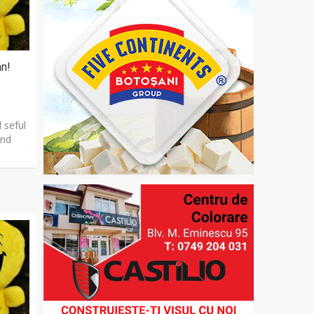
ân!
d seful
ând