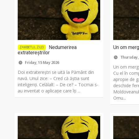
Nedumerirea
Un om merge
ZAMBETUL ZILEI
extratereștrilor
Thursday,
Friday, 15 May 2026
Un om mergea
Doi extratereștri se uită la Pământ din
Cu el în com
navă. Unul zice: – Cred că ăștia sunt
apropie de g
inteligenți. Celălalt: – De ce? – Tocmai s-
deschide fer
au inventat o aplicație care îți ...
Moldoveanul 
Omu...