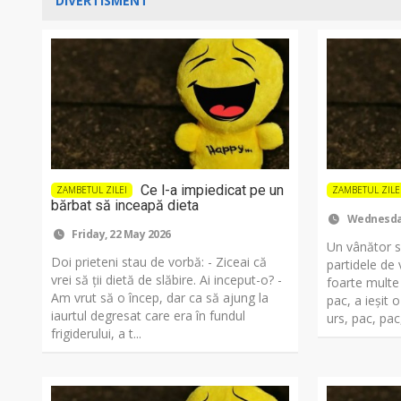
DIVERTISMENT
Ce l-a impiedicat pe un
ZAMBETUL ZILEI
ZAMBETUL ZILE
bărbat să inceapă dieta
Wednesday
Friday, 22 May 2026
Un vânător se
Doi prieteni stau de vorbă: - Ziceai că
partidele de
vrei să ții dietă de slăbire. Ai inceput-o? -
foarte multe 
Am vrut să o încep, dar ca să ajung la
pac, a ieşit o
iaurtul degresat care era în fundul
urs, pac, pac,
frigiderului, a t...