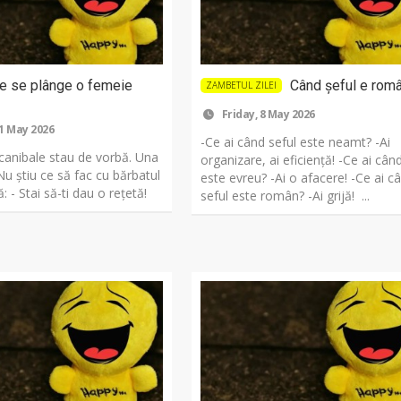
e se plânge o femeie
Când șeful e rom
ZAMBETUL ZILEI
Friday, 8 May 2026
1 May 2026
-Ce ai când seful este neamt? -Ai
anibale stau de vorbă. Una
organizare, ai eficiență! -Ce ai cân
Nu știu ce să fac cu bărbatul
este evreu? -Ai o afacere! -Ce ai c
: - Stai să-ti dau o rețetă!
seful este român? -Ai grijă! ...