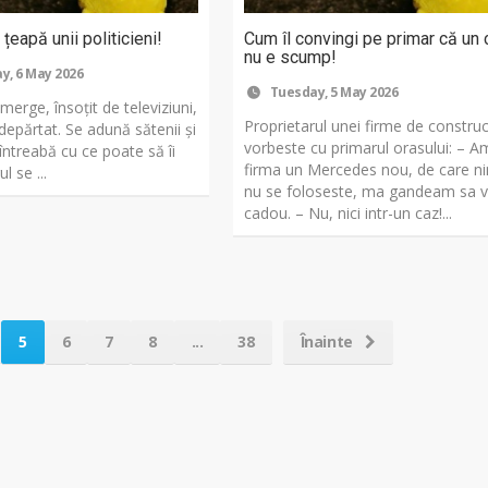
țeapă unii politicieni!
Cum îl convingi pe primar că un
nu e scump!
, 6 May 2026
Tuesday, 5 May 2026
 merge, însoțit de televiziuni,
Proprietarul unei firme de construct
ndepărtat. Se adună sătenii și
vorbeste cu primarul orasului: – A
i întreabă cu ce poate să îi
firma un Mercedes nou, de care n
l se ...
nu se foloseste, ma gandeam sa vi
cadou. – Nu, nici intr-un caz!...
5
6
7
8
...
38
Înainte