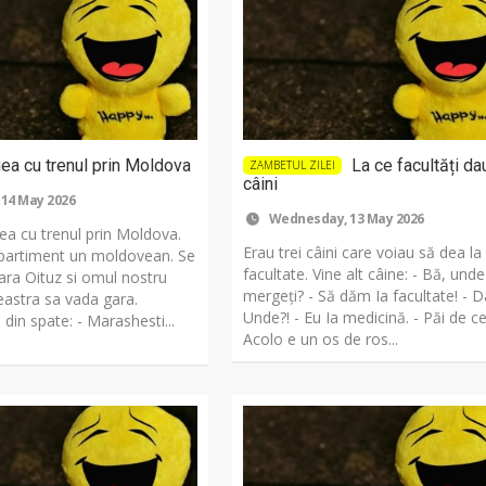
a cu trenul prin Moldova
La ce facultăți dau
ZAMBETUL ZILEI
câini
 14 May 2026
Wednesday, 13 May 2026
 cu trenul prin Moldova.
Erau trei câini care voiau să dea la
partiment un moldovean. Se
facultate. Vine alt câine: - Bă, unde
ara Oituz si omul nostru
mergeți? - Să dăm Ia facultate! - D
eastra sa vada gara.
Unde?! - Eu Ia medicină. - Păi de ce
din spate: - Marashesti...
Acolo e un os de ros...