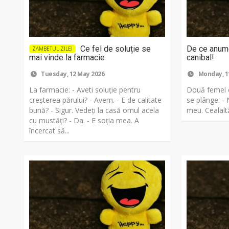
Ce fel de soluție se
De ce anum
ZAMBETUL ZILEI
mai vinde la farmacie
canibal!
Tuesday, 12 May 2026
Monday, 1
La farmacie: - Aveti soluție pentru
Două femei c
creșterea părului? - Avem. - E de calitate
se plânge: - 
bună? - Sigur. Vedeți la casă omul acela
meu. Cealaltă
cu mustăți? - Da. - E soția mea. A
încercat să...