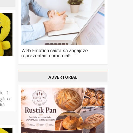
Web Emotion caută să angajeze
reprezentant comercial!
ADVERTORIAL
l, îl
gă, ce
ă, ...