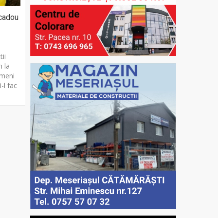
 cadou
ii
m la
imeni
-l fac