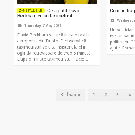
Ce a patit David
Cum ne trag 
ZAMBETUL ZILEI
Beckham cu un taximetrist
Wednesday
Thursday, 7 May 2026
Un politician
David Beckham se urcă intr-un taxi la
într-un sat î
aeroportul din Dublin. El observă că
politicianul î
taximetristul se uita insistent la el in
ajute. Primaru
oglinda retrovizoare de vreo 5 minute.
După 5 minute taximetristul ii zice: ...
Înapoi
1
2
3
4