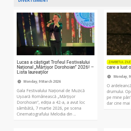
DIVERTISMENT
Lucas a câștigat Trofeul Festivalului
ZAMBETUL ZILE
Național „Mărțișor Dorohoian” 2026! –
care a luat 
Lista laureaților
Monday, 9
Monday, 9 March 2026
O ardeleancă
Gala Festivalului Național de Muzică
drumului. Op
Ușoară Românească „Mărțișor
pe mine pân’ l
Dorohoian”, ediția a 42-a, a avut loc
dar cine ma
sâmbătă, 7 martie 2026, pe scena
Cinematografului Melodia din ...