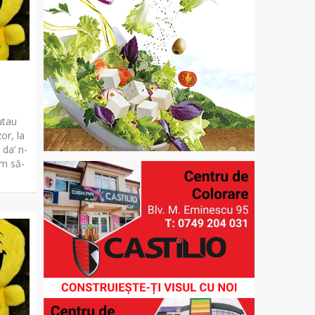
utau
or, la
 da’ n-
um să-