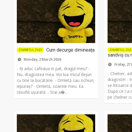
Cum decurge dimineața
ZAMBETUL ZILEI
ZAMBETUL ZILE
sandviș cu 
Monday, 2 March 2026
Friday, 27
- Iți aduc cafeaua in pat, dragul meu? -
- Chelner, a
Nu, dragostea mea. Voi lua micul dejun
dragoste! - 
cu tine la bucătărie. - Omletă sau ochiuri,
se întoarce 
iepuraș? - Omletă, soarele meu. Ea
După ce l-a m
răsuflă ușurată: - Stai a�...
pe chelner cu