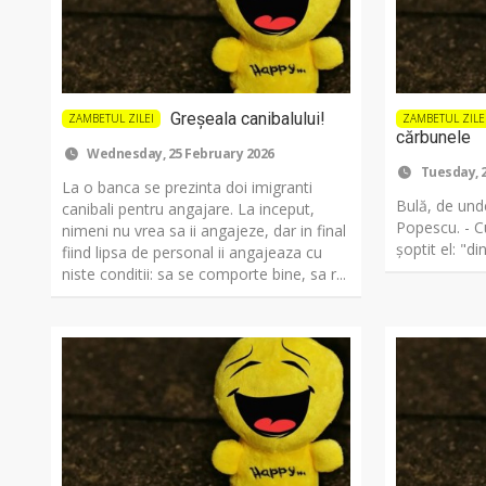
Greșeala canibalului!
ZAMBETUL ZILEI
ZAMBETUL ZILE
cărbunele
Wednesday, 25 February 2026
Tuesday, 2
La o banca se prezinta doi imigranti
Bulă, de und
canibali pentru angajare. La inceput,
Popescu. - C
nimeni nu vrea sa ii angajeze, dar in final
șoptit el: "d
fiind lipsa de personal ii angajeaza cu
niste conditii: sa se comporte bine, sa r...