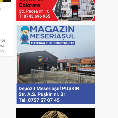
e
fice
est
d&...