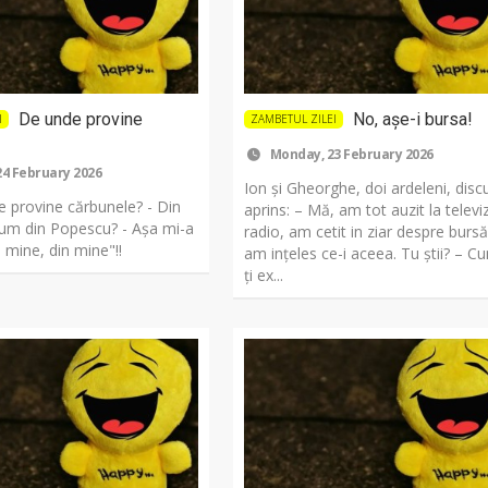
De unde provine
No, așe-i bursa!
I
ZAMBETUL ZILEI
Monday, 23 February 2026
4 February 2026
Ion și Gheorghe, doi ardeleni, disc
e provine cărbunele? - Din
aprins: – Mă, am tot auzit la televiz
um din Popescu? - Așa mi-a
radio, am cetit in ziar despre bursă
in mine, din mine"!!
am ințeles ce-i aceea. Tu știi? – C
ți ex...