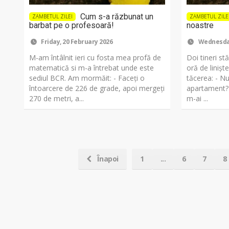
Cum s-a răzbunat un
ZAMBETUL ZILEI
ZAMBETUL ZILE
barbat pe o profesoară!
noastre
Friday, 20 February 2026
Wednesday
M-am întâlnit ieri cu fosta mea profă de
Doi tineri s
matematică si m-a întrebat unde este
oră de linișt
sediul BCR. Am mormăit: - Faceți o
tăcerea: - N
întoarcere de 226 de grade, apoi mergeți
apartament?
270 de metri, a...
m-ai ...
Înapoi
1
...
6
7
8