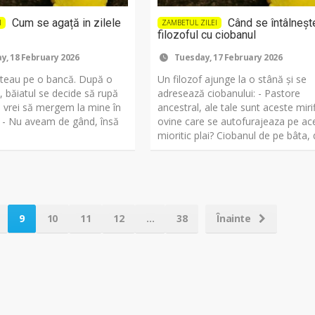
Cum se agață in zilele
Când se întâlneșt
I
ZAMBETUL ZILEI
filozoful cu ciobanul
, 18 February 2026
Tuesday, 17 February 2026
tăteau pe o bancă. După o
Un filozof ajunge la o stână și se
e, băiatul se decide să rupă
adresează ciobanului: - Pastore
u vrei să mergem la mine în
ancestral, ale tale sunt aceste miri
 - Nu aveam de gând, însă
ovine care se autofurajeaza pe ac
mioritic plai? Ciobanul de pe bâta, 
9
10
11
12
...
38
Înainte