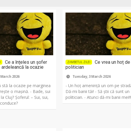
Ce a înțeles un șofer
Ce vrea un hoț de 
I
ZAMBETUL ZILEI
o ardeleancă la ocazie
politician
 March 2026
Tuesday, 3 March 2026
 stă la ocazie pe marginea
- Un hoț amenință un om pe stradă
rește o mașină. - Bade, sui
Dă-mi banii tăi! - Să știi că sunt un
a Cluj? Șoferul: – Sui, sui,
politician. - Atunci dă-mi banii mei!
i conduce?