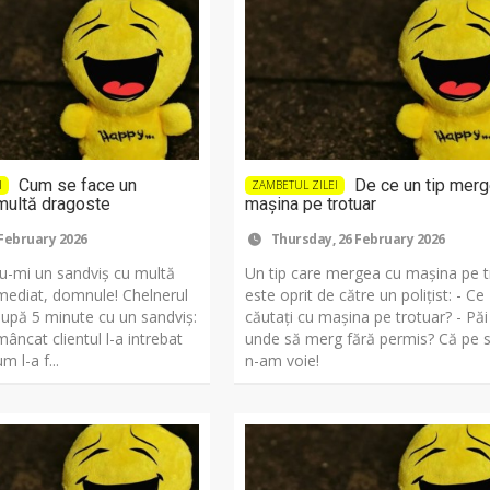
Cum se face un
De ce un tip merg
I
ZAMBETUL ZILEI
multă dragoste
mașina pe trotuar
 February 2026
Thursday, 26 February 2026
du-mi un sandviș cu multă
Un tip care mergea cu mașina pe t
Imediat, domnule! Chelnerul
este oprit de către un polițist: - Ce
după 5 minute cu un sandviș:
căutați cu mașina pe trotuar? - Păi
âncat clientul l-a intrebat
unde să merg fără permis? Că pe 
m l-a f...
n-am voie!