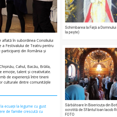
Schimbarea la Față a Domnului
la peşte)
aflată în subordinea Consiliului
 a Festivalului de Teatru pentru
 participanți din România și
 Chișinău, Cahul, Bacău, Brăila,
e emoție, talent și creativitate.
imb de experiență între tinerii
or culturale dintre comunitățile
Sărbătoare în Bisericuța din Bo
la ecuații la legume cu gust
ocrotită de Sfântul Ioan Iacob
ere de familie crescută cu
FOTO