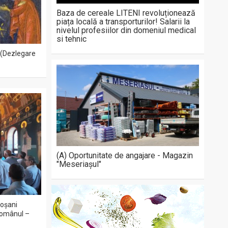
Baza de cereale LITENI revoluționează
piața locală a transporturilor! Salarii la
nivelul profesiilor din domeniul medical
si tehnic
 (Dezlegare
(A) Oportunitate de angajare - Magazin
"Meseriașul"
toșani
 Românul –