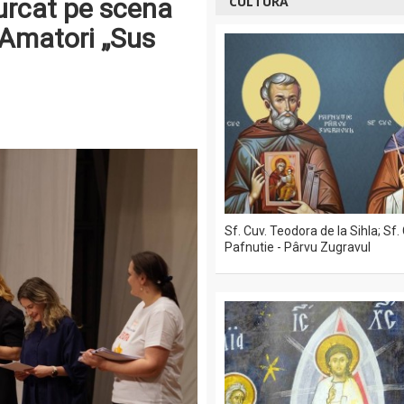
 urcat pe scena
CULTURĂ
 Amatori „Sus
Sf. Cuv. Teodora de la Sihla; Sf.
Pafnutie - Pârvu Zugravul