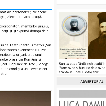
rmat din personalități ale scenei
țcu, Alexandra Vicol actriță.
coordonatori, membrilor juriului,
 ediții și își exprimă dorința de a
lului de Teatru pentru Amatori „Sus
ordonatoarea evenimentului. Prin
ntribuit la organizarea unui
ai multe orașe din România și
i Școlii Populare de Arte „George
Bunica cea sfântă, netrecută în
”Vom avea și bucuria de a avea 
 bune condiții a unui eveniment
sfântă în județul Botoșani!”
atru.
ADVERTORIAL