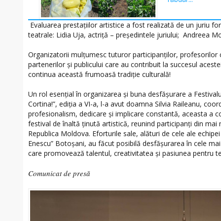
Evaluarea prestațiilor artistice a fost realizată de un juriu fo
teatrale: Lidia Uja, actriță – președintele juriului; Andreea Mo
Organizatorii mulțumesc tuturor participanților, profesorilor 
partenerilor și publicului care au contribuit la succesul acestei
continua această frumoasă tradiție culturală!
Un rol esențial în organizarea și buna desfășurare a Festiva
Cortina!”, ediția a VI-a, l-a avut doamna Silvia Raileanu, co
profesionalism, dedicare și implicare constantă, aceasta a co
festival de înaltă ținută artistică, reunind participanți din m
Republica Moldova. Eforturile sale, alături de cele ale echipe
Enescu” Botoșani, au făcut posibilă desfășurarea în cele mai
care promovează talentul, creativitatea și pasiunea pentru te
Comunicat de presă