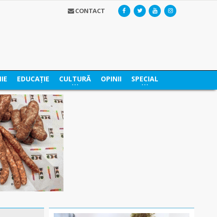
CONTACT
IE
EDUCAȚIE
CULTURĂ
OPINII
SPECIAL