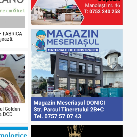
 – FABRICA
jează:
ul Golden
la DCD