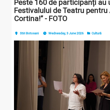
Peste 160 de participanți au
Festivalului de Teatru pentru
Cortina!” - FOTO
Stiri Botosani
Wednesday, 3 June 2026
Cultură