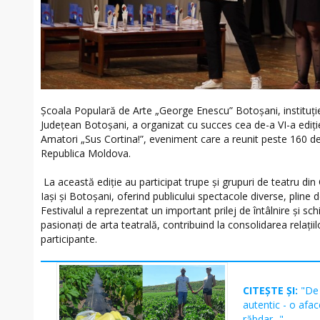
Școala Populară de Arte „George Enescu” Botoșani, instituție 
Județean Botoșani, a organizat cu succes cea de-a VI-a ediție
Amatori „Sus Cortina!”, eveniment care a reunit peste 160 de
Republica Moldova.
La această ediție au participat trupe și grupuri de teatru din
Iași și Botoșani, oferind publicului spectacole diverse, pline d
Festivalul a reprezentat un important prilej de întâlnire și sch
pasionați de arta teatrală, contribuind la consolidarea relațiil
participante.
CITEȘTE ȘI:
"De 
autentic - o afac
răbdar..."