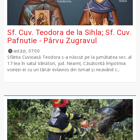
Sf. Cuv. Teodora de la Sihla; Sf. Cuv.
Pafnutie - Pârvu Zugravul
astăzi, 07:00
Sfânta Cuvioasă Teodora s-a născut pe la jumătatea sec. al
17-lea în satul Vânători, jud. Neamţ. Căsătorită împotriva
voinţei ei cu un tânăr evlavios din Ismail şi neavând c...