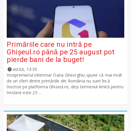
Primăriile care nu intră pe
Ghişeul.ro până pe 25 august pot
pierde bani de la buget!
astăzi, 13:30
Vicepremierul interimar Oana Gheorghiu spune că mai mult
de un sfert dintre primăriile din România nu sunt încă
înscrise pe platforma Ghiseul.ro, deși termenul-limită pentru
înrolare este 25 ...