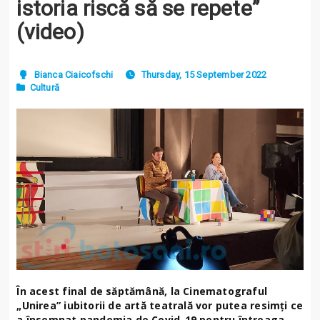
istoria riscă să se repete”
(video)
Bianca Ciaicofschi
Thursday, 15 September 2022
Cultură
În acest final de săptămână, la Cinematograful
„Unirea” iubitorii de artă teatrală vor putea resimți ce
a însemnat pandemia de Covid-19 pentru întreaga