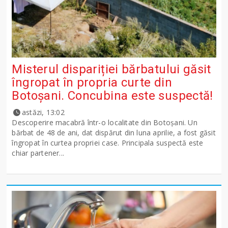
Misterul dispariției bărbatului găsit
îngropat în propria curte din
Botoșani. Concubina este suspectă!
astăzi, 13:02
Descoperire macabră într-o localitate din Botoșani. Un
bărbat de 48 de ani, dat dispărut din luna aprilie, a fost găsit
îngropat în curtea propriei case. Principala suspectă este
chiar partener...