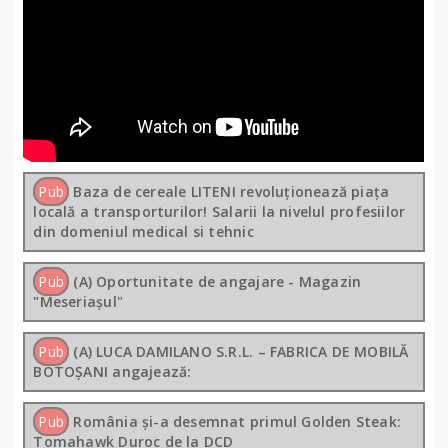
Pub
Baza de cereale LITENI revoluționează piața
locală a transporturilor! Salarii la nivelul profesiilor
din domeniul medical si tehnic
Pub
(A) Oportunitate de angajare - Magazin
"Meseriașul"
Pub
(A) LUCA DAMILANO S.R.L. – FABRICA DE MOBILĂ
BOTOȘANI angajează:
Pub
România și-a desemnat primul Golden Steak:
Tomahawk Duroc de la DCD