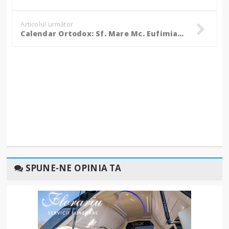
Articolul următor
Calendar Ortodox: Sf. Mare Mc. Eufimia; Sf. Mc. Meletina şi Ludmila
SPUNE-NE OPINIA TA