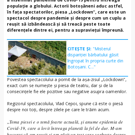
populație a globului. Actorii botoșăneni aduc astfel,
în fața spectatorilor, piesa „Lockdown”, care este un
spectacol despre pandemie și despre cum un cuplu a
reușit să izbândească și să treacă peste toate
diferențele dintre ei, pentru a supraviețui împreună.
CITEȘTE ȘI:
"Misterul
dispariției bărbatului găsit
îngropat în propria curte din
Botoșani. C..."
Povestea spectacolului a pornit de la așa-zisul „Lockdown”,
exact cum se numește și piesa de teatru, dar și de la
consecințele fie ele pozitive sau negative asupra oamenilor.
Regizorul spectacolului, Vlad Cepoi, spune că este o piesă
despre noi toți, despre zilele pe care le trăim acum.
„Tema piesei e o temă foarte actuală, și anume epidemia de
Covid-19, care a lovit întreaga planetă la fel de dur. M-am
bucurat că am reușit și am găsit un text care vorbește despre