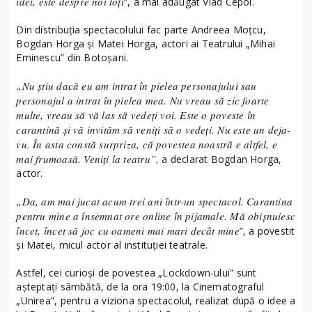
idei, este despre noi toți
”, a mai adăugat Vlad Cepoi.
Din distribuția spectacolului fac parte Andreea Moțcu,
Bogdan Horga și Matei Horga, actori ai Teatrului „Mihai
Eminescu” din Botoșani.
„Nu știu dacă eu am intrat în pielea personajului sau
personajul a intrat în pielea mea. Nu vreau să zic foarte
multe, vreau să vă las să vedeți voi. Este o poveste în
carantină și vă invităm să veniți să o vedeți. Nu este un deja-
vu. În asta constă surpriza, că povestea noastră e altfel, e
mai frumoasă. Veniți la teatru”,
a declarat Bogdan Horga,
actor.
„Da, am mai jucat acum trei ani într-un spectacol. Carantina
pentru mine a însemnat ore online în pijamale. Mă obișnuiesc
încet, încet să joc cu oameni mai mari decât mine
”, a povestit
și Matei, micul actor al instituției teatrale.
Astfel, cei curioși de povestea „Lockdown-ului” sunt
așteptați sâmbătă, de la ora 19:00, la Cinematograful
„Unirea”, pentru a viziona spectacolul, realizat după o idee a