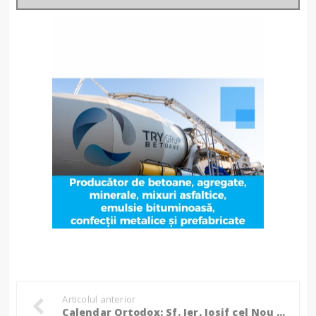
Articolul anterior
Calendar Ortodox: Sf. Ier. Iosif cel Nou de la Partoş, Mitropolitul Banatului; Sf. Mare Mc. Nichita; Sf. Ier. Visarion, Arhiepiscopul Larisei