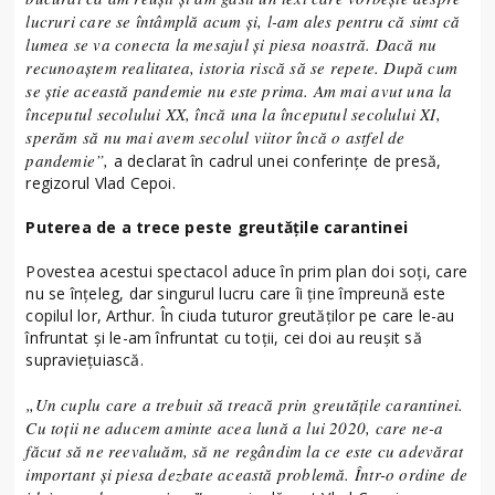
lucruri care se întâmplă acum și, l-am ales pentru că simt că
lumea se va conecta la mesajul și piesa noastră. Dacă nu
recunoaștem realitatea, istoria riscă să se repete. După cum
se știe această pandemie nu este prima. Am mai avut una la
începutul secolului XX, încă una la începutul secolului XI,
sperăm să nu mai avem secolul viitor încă o astfel de
pandemie”,
a declarat în cadrul unei conferințe de presă,
regizorul Vlad Cepoi.
Puterea de a trece peste greutățile carantinei
Povestea acestui spectacol aduce în prim plan doi soți, care
nu se înțeleg, dar singurul lucru care îi ține împreună este
copilul lor, Arthur. În ciuda tuturor greutăților pe care le-au
înfruntat și le-am înfruntat cu toții, cei doi au reușit să
supraviețuiască.
„Un cuplu care a trebuit să treacă prin greutățile carantinei.
Cu toții ne aducem aminte acea lună a lui 2020, care ne-a
făcut să ne reevaluăm, să ne regândim la ce este cu adevărat
important și piesa dezbate această problemă. Într-o ordine de