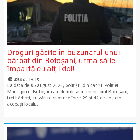
Droguri găsite în buzunarul unui
bărbat din Botoșani, urma să le
împartă cu alții doi!
astăzi, 14:16
La data de 05 august 2026, polițiștii din cadrul Poliției
Municipiului Botoșani au identificat în municipiul Botoșani,
trei bărbați, cu vârste cuprinse între 29 și 44 de ani, din
aceeași locali...