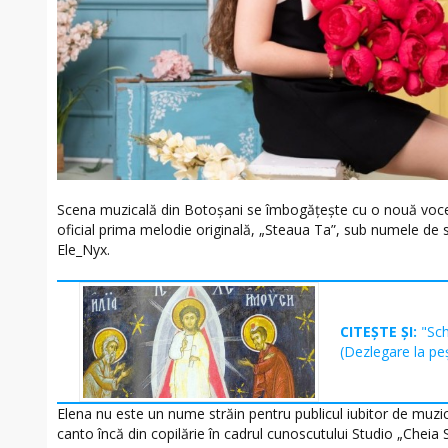
Scena muzicală din Botoșani se îmbogățește cu o nouă voce
oficial prima melodie originală, „Steaua Ta”, sub numele de
Ele_Nyx.
CITEȘTE ȘI:
"Sc
(Dezlegare la pe
Elena nu este un nume străin pentru publicul iubitor de muzi
canto încă din copilărie în cadrul cunoscutului Studio „Cheia S