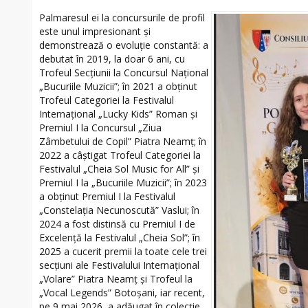
Palmaresul ei la concursurile de profil
este unul impresionant și
demonstrează o evoluție constantă: a
debutat în 2019, la doar 6 ani, cu
Trofeul Secțiunii la Concursul Național
„Bucuriile Muzicii”; în 2021 a obținut
Trofeul Categoriei la Festivalul
Internațional „Lucky Kids” Roman și
Premiul I la Concursul „Ziua
Zâmbetului de Copil” Piatra Neamț; în
2022 a câștigat Trofeul Categoriei la
Festivalul „Cheia Sol Music for All” și
Premiul I la „Bucuriile Muzicii”; în 2023
a obținut Premiul I la Festivalul
„Constelația Necunoscută” Vaslui; în
2024 a fost distinsă cu Premiul I de
Excelență la Festivalul „Cheia Sol”; în
2025 a cucerit premii la toate cele trei
secțiuni ale Festivalului Internațional
„Volare” Piatra Neamț și Trofeul la
„Vocal Legends” Botoșani, iar recent,
pe 9 mai 2026, a adăugat în colecție