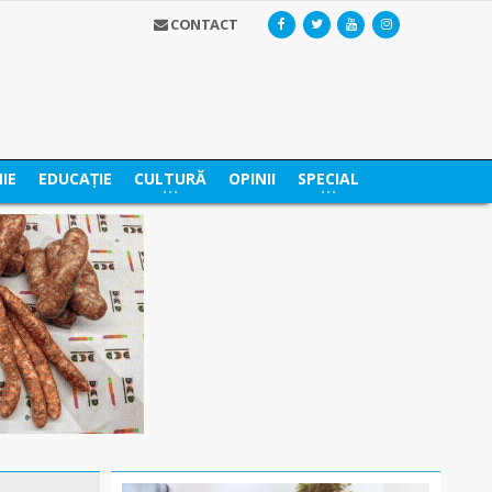
CONTACT
IE
EDUCAȚIE
CULTURĂ
OPINII
SPECIAL