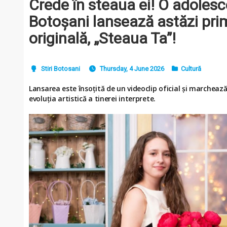
Crede în steaua ei! O adolesc
Botoșani lansează astăzi pri
originală, „Steaua Ta”!
Stiri Botosani
Thursday, 4 June 2026
Cultură
Lansarea este însoțită de un videoclip oficial și marche
evoluția artistică a tinerei interprete.