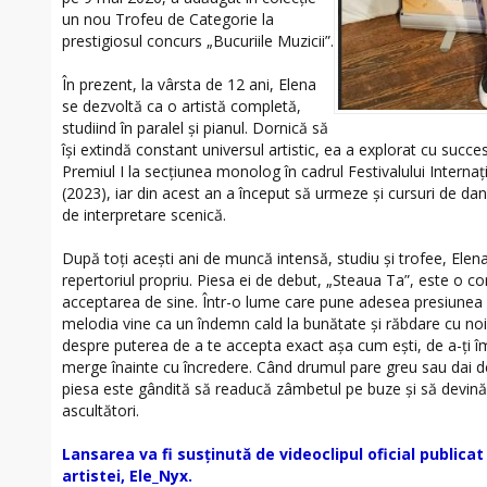
un nou Trofeu de Categorie la
prestigiosul concurs „Bucuriile Muzicii”.
În prezent, la vârsta de 12 ani, Elena
se dezvoltă ca o artistă completă,
studiind în paralel și pianul. Dornică să
își extindă constant universul artistic, ea a explorat cu succe
Premiul I la secțiunea monolog în cadrul Festivalului Interna
(2023), iar din acest an a început să urmeze și cursuri de dans
de interpretare scenică.
După toți acești ani de muncă intensă, studiu și trofee, Ele
repertoriul propriu. Piesa ei de debut, „Steaua Ta”, este o c
acceptarea de sine. Într-o lume care pune adesea presiunea pe
melodia vine ca un îndemn cald la bunătate și răbdare cu noi
despre puterea de a te accepta exact așa cum ești, de a-ți îm
merge înainte cu încredere. Când drumul pare greu sau dai 
piesa este gândită să readucă zâmbetul pe buze și să devină
ascultători.
Lansarea va fi susținută de videoclipul oficial publica
artistei, Ele_Nyx.