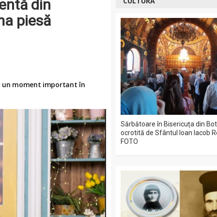
entă din
CULTURĂ
ma piesă
ază un moment important în
Sărbătoare în Bisericuța din Bo
ocrotită de Sfântul Ioan Iacob
FOTO