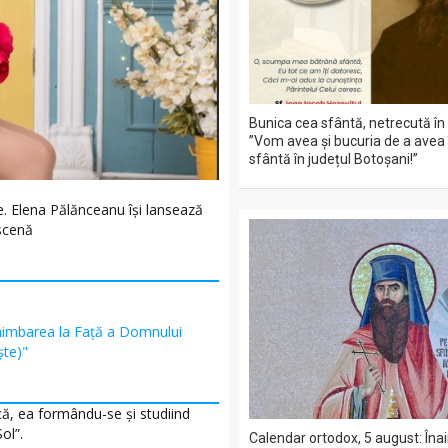
Bunica cea sfântă, netrecută în
”Vom avea și bucuria de a avea 
sfântă în județul Botoșani!”
. Elena Pălănceanu își lansează
 scenă
himbarea la Față a Domnului
şte)"
că, ea formându-se și studiind
ol”.
Calendar ortodox, 5 august: Îna