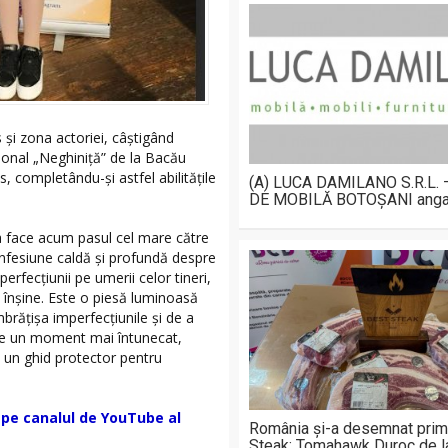
s și zona actoriei, câștigând
țional „Neghiniță” de la Bacău
, completându-și astfel abilitățile
(A) LUCA DAMILANO S.R.L.
DE MOBILĂ BOTOȘANI anga
na face acum pasul cel mare către
onfesiune caldă și profundă despre
rfecțiunii pe umerii celor tineri,
 înșine. Este o piesă luminoasă
brățișa imperfecțiunile și de a
de un moment mai întunecat,
 un ghid protector pentru
t pe canalul de YouTube al
România și-a desemnat prim
Steak: Tomahawk Duroc de 