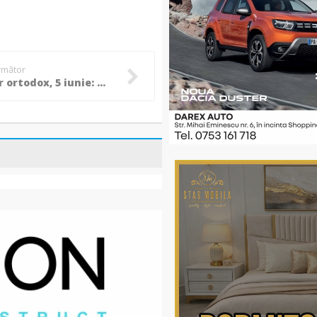
următor
Calendar ortodox, 5 iunie: Sf. Sfinţit Mc. Dorotei, Episcopul Tirului