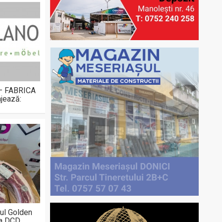
 – FABRICA
jează:
ul Golden
la DCD