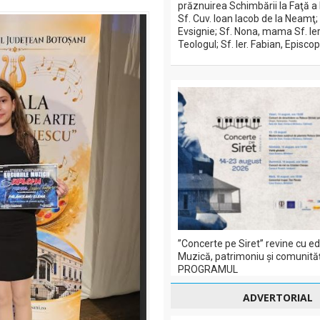
prăznuirea Schimbării la Faţă a
Sf. Cuv. Ioan Iacob de la Neamţ;
Evsignie; Sf. Nona, mama Sf. Ier
Teologul; Sf. Ier. Fabian, Episc
”Concerte pe Siret” revine cu edi
Muzică, patrimoniu și comunităț
PROGRAMUL
ADVERTORIAL