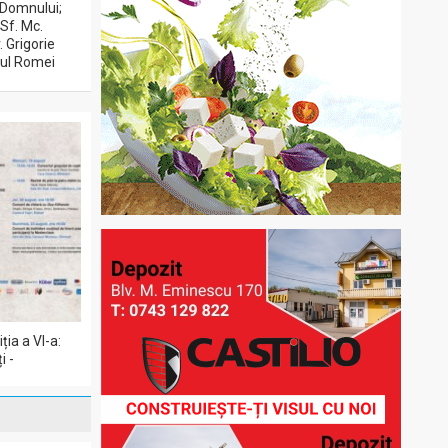
 Domnului;
 Sf. Mc.
. Grigorie
opul Romei
ția a VI-a:
i -