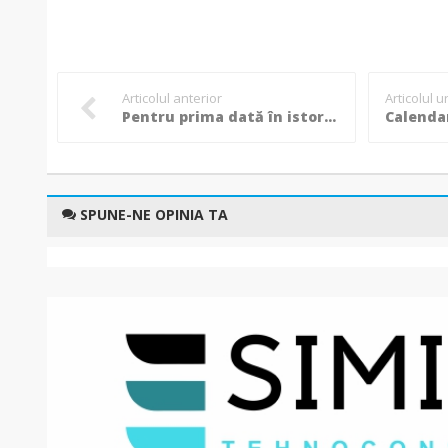
Articolul anterior
Articolul 
Pentru prima dată în istorie, la Botoșani va funcționa Complexul Muzeal Național ”Nicolae Iorga”!
SPUNE-NE OPINIA TA