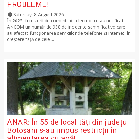
PROBLEME!
Saturday, 8 August 2026
În 2025, furnizorii de comunicații electronice au notificat
ANCOM un număr de 938 de incidente semnificative care
au afectat funcționarea serviciilor de telefonie și internet, în
creștere față de cele ...
ANAR: În 55 de localități din județul
Botoșani s-au impus restricții în
alimentarea cu apă!