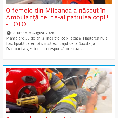
O femeie din Mileanca a născut în
Ambulanță cel de-al patrulea copil!
- FOTO
Saturday, 8 August 2026
Mama are 36 de ani și încă trei copii acasă. Nașterea nu a
fost lipsită de emoții, însă echipajul de la Substația
Darabani a gestionat corespunzător situația.