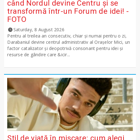
când Nordul devine Centru și se
transformă într-un Forum de idei! -
FOTO
Saturday, 8 August 2026
Pentru al treilea an consecutiv, chiar și numai pentru o zi,
Darabaniul devine centrul administrativ al Orașelor Mici, un
factor catalizator și deopotrivă consonant pentru idei și
resurse de gândire care &icir...
Stil de viață în mișcare: cum alegi