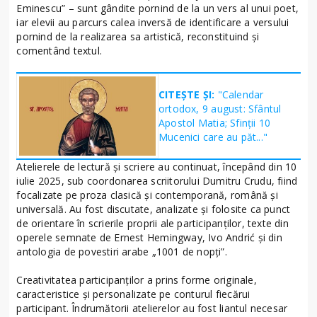
Eminescu” – sunt gândite pornind de la un vers al unui poet,
iar elevii au parcurs calea inversă de identificare a versului
pornind de la realizarea sa artistică, reconstituind și
comentând textul.
CITEȘTE ȘI:
"Calendar
ortodox, 9 august: Sfântul
Apostol Matia; Sfinţii 10
Mucenici care au păt..."
Atelierele de lectură și scriere au continuat, începând din 10
iulie 2025, sub coordonarea scriitorului Dumitru Crudu, fiind
focalizate pe proza clasică și contemporană, română și
universală. Au fost discutate, analizate și folosite ca punct
de orientare în scrierile proprii ale participanților, texte din
operele semnate de Ernest Hemingway, Ivo Andrić și din
antologia de povestiri arabe „1001 de nopți”.
Creativitatea participanților a prins forme originale,
caracteristice și personalizate pe conturul fiecărui
participant. Îndrumătorii atelierelor au fost liantul necesar