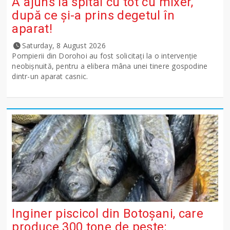
A ajuns la spital cu tot cu mixer,
după ce și-a prins degetul în
aparat!
Saturday, 8 August 2026
Pompierii din Dorohoi au fost solicitați la o intervenție
neobișnuită, pentru a elibera mâna unei tinere gospodine
dintr-un aparat casnic.
Inginer piscicol din Botoşani, care
produce 300 tone de peşte: