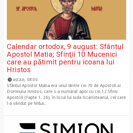
Calendar ortodox, 9 august: Sfântul
Apostol Matia; Sfinţii 10 Mucenici
care au pătimit pentru icoana lui
Hristos
astăzi, 08:00
Sfântul Apostol Matia era unul dintre cei 70 de Apostoli ai
Domnului Hristos, care s-a numărat apoi cu cei 12 Sfinţi
Apostoli (Fapte 1, 26), în locul lui Iuda Iscarioteanul, cel care
l-a vândut pe M&a...