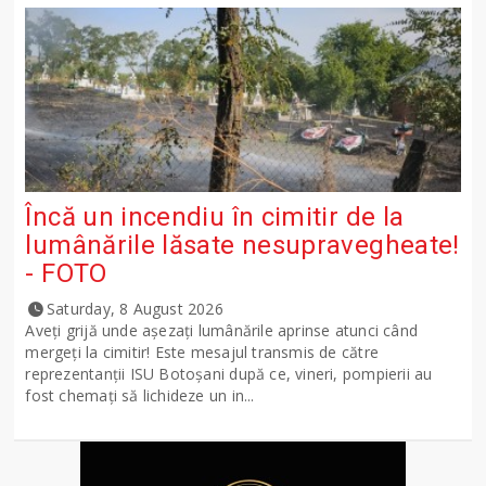
Încă un incendiu în cimitir de la
lumânările lăsate nesupravegheate!
- FOTO
Saturday, 8 August 2026
Aveți grijă unde așezați lumânările aprinse atunci când
mergeți la cimitir! Este mesajul transmis de către
reprezentanții ISU Botoșani după ce, vineri, pompierii au
fost chemați să lichideze un in...