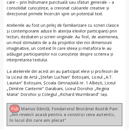
care – prin îndrumare punctuală sau sfaturi generale – a
consolidat cunoștințe, a creionat culoarele creative și
direcționat primele încercări spre un potențial text.
Atelierele au fost un prilej de familiarizare cu scrieri clasice
și contemporane aduse în atenția elevilor participanți prin
lecturi, dezbateri și scrieri originale. Au fost, de asemenea,
un mod stimulativ de a da propriilor idei noi dimensiuni
imaginative, un context în care ideea și metafora le-au
adăugat participanților noi cunoștințe despre scrierea și
interpretarea textului.
La atelierele din acest an au participat elevi și profesori de
la Liceul de Artă „Ștefan Luchian” Botoșani, Liceul „A.T.
Laurian” Botoșani, Școala Gimnazială nr. 1 Albești, Liceul
„Dimitrie Cantemir” Darabani, Liceul Dorohoi „Regina
Maria” Dorohoi și Colegiul „Richard Wurmbrand” Iași.
Pub
Marius Dănilă, fondatorul Brutăriei Rustik Pan:
„Am revenit acasă pentru a construi ceva autentic,
în locul din care am plecat”