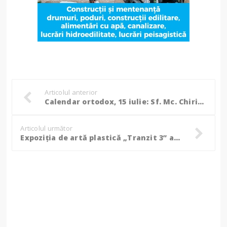
Articolul anterior
Calendar ortodox, 15 iulie: Sf. Mc. Chiric şi Iulita; Sf. Vladimir, luminătorul Rusiei
Articolul următor
Expoziția de artă plastică „Tranzit 3” ajunge la Botoșani pentru a treia oară!