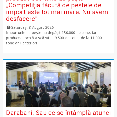
„Competiţia făcută de peştele de
import este tot mai mare. Nu avem
desfacere“
Saturday, 8 August 2026
Importurile de peşte au depăşit 130.000 de tone, iar
producţia locală a scăzut la 9.500 de tone, de la 11.000
tone anii anteriori.
Darabani. Sau ce se întâmplă atunci