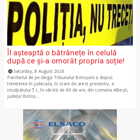
Îl așteaptă o bătrânețe în celulă
după ce și-a omorât propria soție!
Saturday, 8 August 2026
Parchetul de pe lângă Tribunalul Botoşani a dispus
trimiterea în judecată, în stare de arest preventiv, a
inculpatului Ț.I., în vârstă de 69 de ani, din comuna Albești,
județul Botoș...