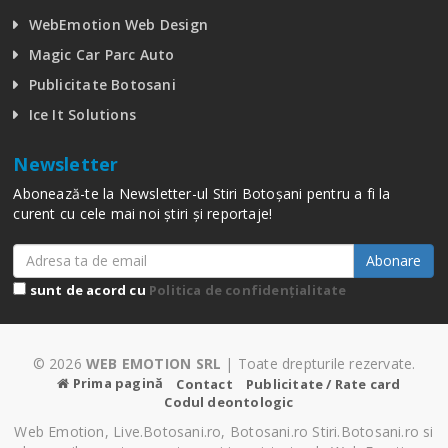
WebEmotion Web Design
Magic Car Parc Auto
Publicitate Botosani
Ice It Solutions
Newsletter
Abonează-te la Newsletter-ul Stiri Botoșani pentru a fi la
curent cu cele mai noi știri și reportaje!
Abonare
sunt de acord cu
Politica de confidențialitate
© 2026
WEB EMOTION SRL
| Toate drepturile rezervate.
Prima pagină
Contact
Publicitate / Rate card
Codul deontologic
Web Emotion, Live.Botosani.ro, Botosani.ro Stiri.Botosani.ro si