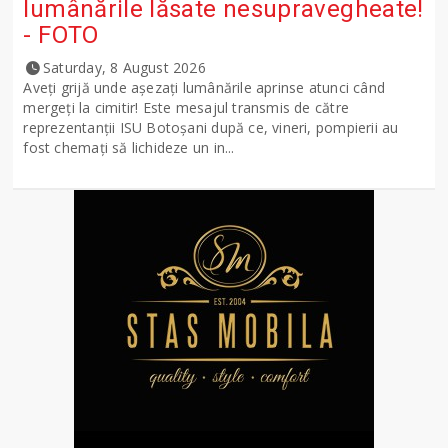
lumânările lăsate nesupravegheate!
- FOTO
Saturday, 8 August 2026
Aveți grijă unde așezați lumânările aprinse atunci când
mergeți la cimitir! Este mesajul transmis de către
reprezentanții ISU Botoșani după ce, vineri, pompierii au
fost chemați să lichideze un in...