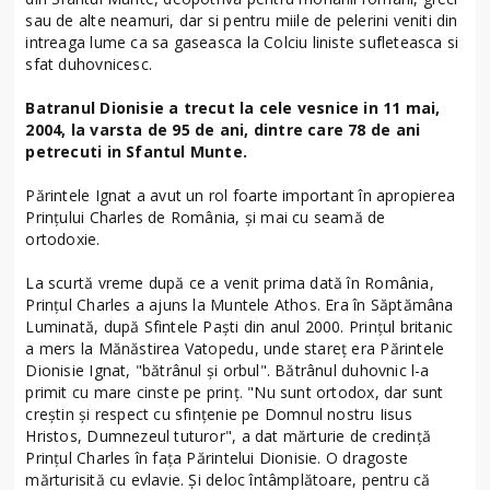
sau de alte neamuri, dar si pentru miile de pelerini veniti din
intreaga lume ca sa gaseasca la Colciu liniste sufleteasca si
sfat duhovnicesc.
Batranul Dionisie a trecut la cele vesnice in 11 mai,
2004, la varsta de 95 de ani, dintre care 78 de ani
petrecuti in Sfantul Munte.
Părintele Ignat a avut un rol foarte important în apropierea
Prințului Charles de România, și mai cu seamă de
ortodoxie.
La scurtă vreme după ce a venit prima dată în România,
Prințul Charles a ajuns la Muntele Athos. Era în Săptămâna
Luminată, după Sfintele Paști din anul 2000. Prințul britanic
a mers la Mănăstirea Vatopedu, unde stareț era Părintele
Dionisie Ignat, "bătrânul și orbul". Bătrânul duhovnic l-a
primit cu mare cinste pe prinț. "Nu sunt ortodox, dar sunt
creștin și respect cu sfințenie pe Domnul nostru Iisus
Hristos, Dumnezeul tuturor", a dat mărturie de credință
Prințul Charles în fața Părintelui Dionisie. O dragoste
mărturisită cu evlavie. Și deloc întâmplătoare, pentru că