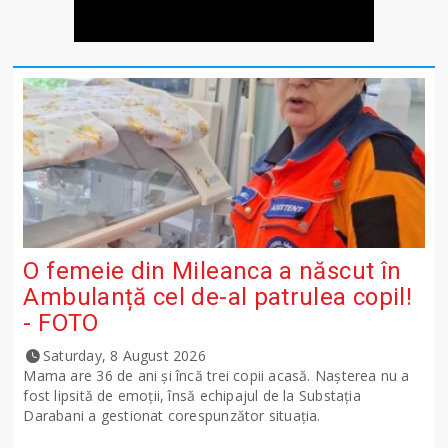
O femeie din Mileanca a născut în
Ambulanță cel de-al patrulea copil!
- FOTO
Saturday, 8 August 2026
Mama are 36 de ani și încă trei copii acasă. Nașterea nu a
fost lipsită de emoții, însă echipajul de la Substația
Darabani a gestionat corespunzător situația.