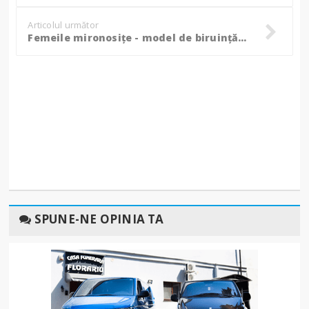
Articolul următor
Femeile mironosițe - model de biruință în încercări - VIDEO
SPUNE-NE OPINIA TA