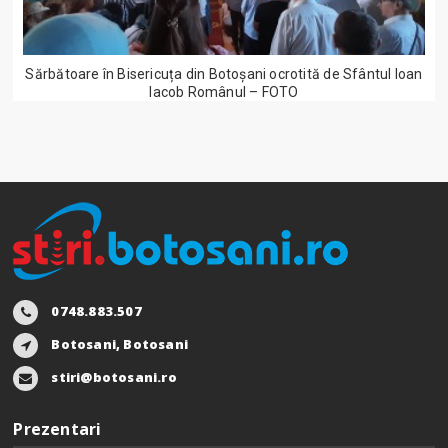
Sărbătoare în Bisericuța din Botoșani ocrotită de Sfântul Ioan
Iacob Românul – FOTO
0748.883.507
Botosani, Botosani
stiri@botosani.ro
Prezentari