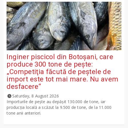
Inginer piscicol din Botoşani, care
produce 300 tone de peşte:
„Competiţia făcută de peştele de
import este tot mai mare. Nu avem
desfacere“
Saturday, 8 August 2026
Importurile de peşte au depăşit 130.000 de tone, iar
producţia locală a scăzut la 9.500 de tone, de la 11.000
tone anii anteriori.