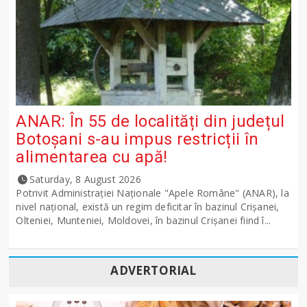
ANAR: În 55 de localități din județul
Botoșani s-au impus restricții în
alimentarea cu apă!
Saturday, 8 August 2026
Potrivit Administraţiei Naţionale "Apele Române" (ANAR), la
nivel naţional, există un regim deficitar în bazinul Crişanei,
Olteniei, Munteniei, Moldovei, în bazinul Crişanei fiind î...
ADVERTORIAL