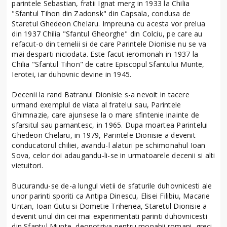
parintele Sebastian, fratii Ignat merg in 1933 la Chilia
"Sfantul Tihon din Zadonsk" din Capsala, condusa de
Staretul Ghedeon Chelaru. Impreuna cu acesta vor prelua
din 1937 Chilia "Sfantul Gheorghe" din Colciu, pe care au
refacut-o din temelii si de care Parintele Dionisie nu se va
mai desparti niciodata. Este facut ieromonah in 1937 la
Chilia "Sfantul Tihon" de catre Episcopul Sfantului Munte,
Ierotei, iar duhovnic devine in 1945.
Decenii la rand Batranul Dionisie s-a nevoit in tacere
urmand exemplul de viata al fratelui sau, Parintele
Ghimnazie, care ajunsese la o mare sfintenie inainte de
sfarsitul sau pamantesc, in 1965. Dupa moartea Parintelui
Ghedeon Chelaru, in 1979, Parintele Dionisie a devenit
conducatorul chiliei, avandu-l alaturi pe schimonahul Ioan
Sova, celor doi adaugandu-li-se in urmatoarele decenii si alti
vietuitori.
Bucurandu-se de-a lungul vietii de sfaturile duhovnicesti ale
unor parinti sporiti ca Antipa Dinescu, Elisei Filibiu, Macarie
Untan, Ioan Gutu si Dometie Trihenea, Staretul Dionisie a
devenit unul din cei mai experimentati parinti duhovnicesti
din Sfantul Munte, deopotriva pentru monahii romani, greci