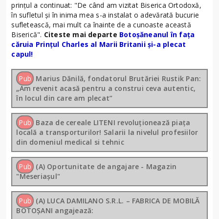
prințul a continuat: "De când am vizitat Biserica Ortodoxă,
în sufletul și în inima mea s-a instalat o adevărată bucurie
sufletească, mai mult ca înainte de a cunoaste această
Biserică".
Citeste mai departe
Botoșăneanul în fața
căruia Prințul Charles al Marii Britanii și-a plecat
capul!
Pub
Marius Dănilă, fondatorul Brutăriei Rustik Pan:
„Am revenit acasă pentru a construi ceva autentic,
în locul din care am plecat”
Pub
Baza de cereale LITENI revoluționează piața
locală a transporturilor! Salarii la nivelul profesiilor
din domeniul medical si tehnic
Pub
(A) Oportunitate de angajare - Magazin
"Meseriașul"
Pub
(A) LUCA DAMILANO S.R.L. – FABRICA DE MOBILĂ
BOTOȘANI angajează: