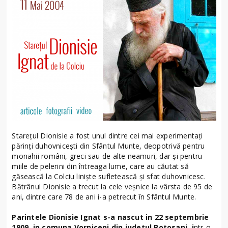
Stareţul Dionisie a fost unul dintre cei mai experimentaţi
părinţi duhovniceşti din Sfântul Munte, deopotrivă pentru
monahii români, greci sau de alte neamuri, dar şi pentru
miile de pelerini din întreaga lume, care au căutat să
găsească la Colciu linişte sufletească şi sfat duhovnicesc.
Bătrânul Dionisie a trecut la cele veşnice la vârsta de 95 de
ani, dintre care 78 de ani i-a petrecut în Sfântul Munte.
Parintele Dionisie Ignat s-a nascut in 22 septembrie
1909, in comuna Vorniceni din judetul Botosani, i
ntr-o