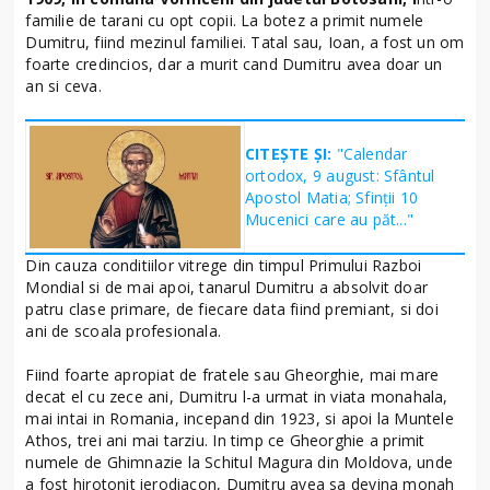
familie de tarani cu opt copii. La botez a primit numele
Dumitru, fiind mezinul familiei. Tatal sau, Ioan, a fost un om
foarte credincios, dar a murit cand Dumitru avea doar un
an si ceva.
CITEȘTE ȘI:
"Calendar
ortodox, 9 august: Sfântul
Apostol Matia; Sfinţii 10
Mucenici care au păt..."
Din cauza conditiilor vitrege din timpul Primului Razboi
Mondial si de mai apoi, tanarul Dumitru a absolvit doar
patru clase primare, de fiecare data fiind premiant, si doi
ani de scoala profesionala.
Fiind foarte apropiat de fratele sau Gheorghie, mai mare
decat el cu zece ani, Dumitru l-a urmat in viata monahala,
mai intai in Romania, incepand din 1923, si apoi la Muntele
Athos, trei ani mai tarziu. In timp ce Gheorghie a primit
numele de Ghimnazie la Schitul Magura din Moldova, unde
a fost hirotonit ierodiacon, Dumitru avea sa devina monah