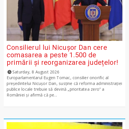
Consilierul lui Nicușor Dan cere
comasarea a peste 1.500 de
primării și reorganizarea județelor!
Saturday, 8 August 2026
Europarlamentarul Eugen Tomac, consilier onorific al
președintelui Nicușor Dan, susține că reforma administrației
publice locale trebuie să devină „prioritatea zero” a
României și afirmă că pe...