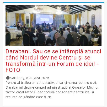
Darabani. Sau ce se întâmplă atunci
când Nordul devine Centru și se
transformă într-un Forum de idei! -
FOTO
Saturday, 8 August 2026
Pentru al treilea an consecutiv, chiar și numai pentru o zi,
Darabaniul devine centrul administrativ al Orașelor Mici, un
factor catalizator și deopotrivă consonant pentru idei și
resurse de gândire care &icir...