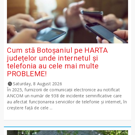
Cum stă Botoșaniul pe HARTA
județelor unde internetul și
telefonia au cele mai multe
PROBLEME!
Saturday, 8 August 2026
În 2025, furnizorii de comunicații electronice au notificat
ANCOM un număr de 938 de incidente semnificative care
au afectat funcționarea serviciilor de telefonie și internet, în
creștere față de cele ...