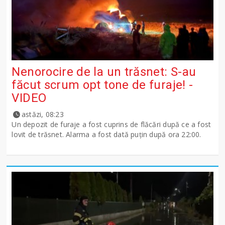
Nenorocire de la un trăsnet: S-au
făcut scrum opt tone de furaje! -
VIDEO
astăzi, 08:23
Un depozit de furaje a fost cuprins de flăcări după ce a fost
lovit de trăsnet. Alarma a fost dată puțin după ora 22:00.