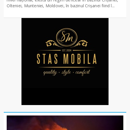
Olteniei, Munteniei, Moldovei, în bazinul Crişanei fiind î...