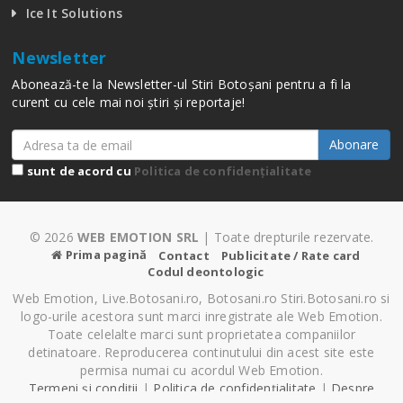
Ice It Solutions
Newsletter
Abonează-te la Newsletter-ul Stiri Botoșani pentru a fi la
curent cu cele mai noi știri și reportaje!
Abonare
sunt de acord cu
Politica de confidențialitate
© 2026
WEB EMOTION SRL
| Toate drepturile rezervate.
Prima pagină
Contact
Publicitate / Rate card
Codul deontologic
Web Emotion, Live.Botosani.ro, Botosani.ro Stiri.Botosani.ro si
logo-urile acestora sunt marci inregistrate ale Web Emotion.
Toate celelalte marci sunt proprietatea companiilor
detinatoare. Reproducerea continutului din acest site este
permisa numai cu acordul Web Emotion.
Termeni și condiții
|
Politica de confidențialitate
|
Despre