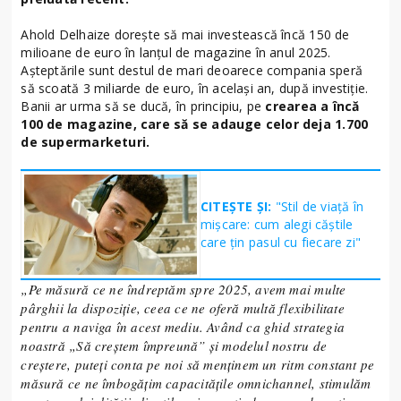
Ahold Delhaize dorește să mai investească încă 150 de
milioane de euro în lanțul de magazine în anul 2025.
Așteptările sunt destul de mari deoarece compania speră
să scoată 3 miliarde de euro, în același an, după investiție.
Banii ar urma să se ducă, în principiu, pe
crearea a încă
100 de magazine, care să se adauge celor deja 1.700
de supermarketuri.
CITEȘTE ȘI:
"Stil de viață în
mișcare: cum alegi căștile
care țin pasul cu fiecare zi"
„Pe măsură ce ne îndreptăm spre 2025, avem mai multe
pârghii la dispoziție, ceea ce ne oferă multă flexibilitate
pentru a naviga în acest mediu. Având ca ghid strategia
noastră „Să creștem împreună” și modelul nostru de
creștere, puteți conta pe noi să menținem un ritm constant pe
măsură ce ne îmbogățim capacitățile omnichannel, stimulăm