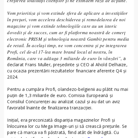
creșterea loialității clienților și ne extindem raza de acțiune.
Vom prioritiza și vom extinde sfera de aplicare a investițiilor
în prețuri, vom accelera deschiderea și remodelarea de noi
magazine și vom extinde tehnologiile care au un istoric
dovedit și de succes, cum ar fi platforma noastră de comerț
electronic PRISM și tehnologia noastră Gambit pentru media
de retail. În același timp, ne vom concentra și pe integrarea
Profi, cel de-al 17-lea mare brand local al nostru, în
România, care va adăuga 3 miliarde de euro în vânzări”,
a
declarat Frans Muller, președinte și CEO al Ahold Delhaize,
cu ocazia prezentării rezultatelor financiare aferente Q4 și
2024.
Pentru a cumpăra Profi, olandezo-belgienii au plătit nu mai
puțin de 1,3 miliarde de euro. Comisia Europeană și
Consiliul Concurenței au analizat cazul și au dat un aviz
favorabil înainte de finalizarea tranzacției.
Inițial, era preconizată dispariția magazinelor Profi și
înlocuirea lor cu Mega Image-uri și să crească prețurile. Se
pare că marca va fi păstrată, fiind atât de îndrăgită. Cu