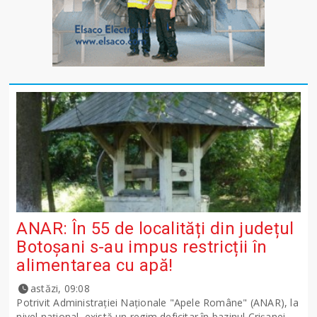
ANAR: În 55 de localități din județul
Botoșani s-au impus restricții în
alimentarea cu apă!
astăzi, 09:08
Potrivit Administraţiei Naţionale "Apele Române" (ANAR), la
nivel naţional, există un regim deficitar în bazinul Crişanei,