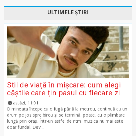
ULTIMELE ȘTIRI
Stil de viață în mișcare: cum alegi
căștile care țin pasul cu fiecare zi
astăzi, 11:01
Dimineața începe cu o fugă până la metrou, continuă cu un
drum pe jos spre birou și se termină, poate, cu o plimbare
lungă prin oraș. Într-un astfel de ritm, muzica nu mai este
doar fundal. Devi...