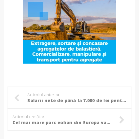
Articolul anterior
Salarii nete de până la 7.000 de lei pentru consilieri vestimentari!
Articolul următor
Cel mai mare parc eolian din Europa va fi construit la Botoșani! Va depăși parcurile eoliene din Suedia și Norvegia