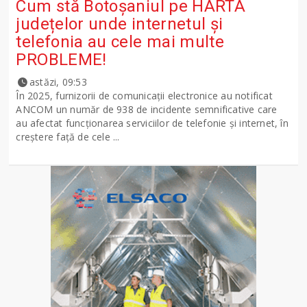
Cum stă Botoșaniul pe HARTA
județelor unde internetul și
telefonia au cele mai multe
PROBLEME!
astăzi, 09:53
În 2025, furnizorii de comunicații electronice au notificat
ANCOM un număr de 938 de incidente semnificative care
au afectat funcționarea serviciilor de telefonie și internet, în
creștere față de cele ...