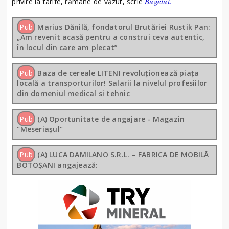
Bugetul.
privire la tarife, rămâne de văzut, scrie
Pub
Marius Dănilă, fondatorul Brutăriei Rustik Pan:
„Am revenit acasă pentru a construi ceva autentic,
în locul din care am plecat”
Pub
Baza de cereale LITENI revoluționează piața
locală a transporturilor! Salarii la nivelul profesiilor
din domeniul medical si tehnic
Pub
(A) Oportunitate de angajare - Magazin
"Meseriașul"
Pub
(A) LUCA DAMILANO S.R.L. – FABRICA DE MOBILĂ
BOTOȘANI angajează: