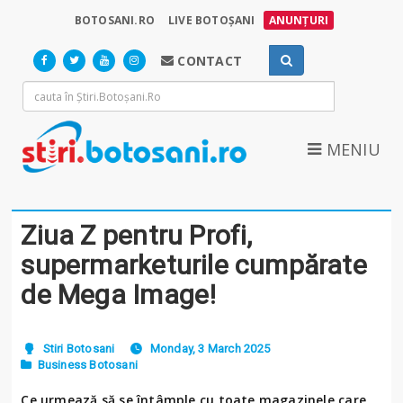
BOTOSANI.RO
LIVE BOTOȘANI
ANUNȚURI
CONTACT
MENIU
Ziua Z pentru Profi,
supermarketurile cumpărate
de Mega Image!
Stiri Botosani
Monday, 3 March 2025
Business Botosani
Ce urmează să se întâmple cu toate magazinele care