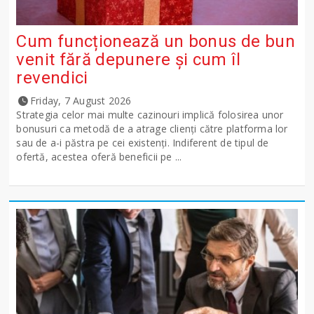
Cum funcționează un bonus de bun
venit fără depunere și cum îl
revendici
Friday, 7 August 2026
Strategia celor mai multe cazinouri implică folosirea unor
bonusuri ca metodă de a atrage clienți către platforma lor
sau de a-i păstra pe cei existenți. Indiferent de tipul de
ofertă, acestea oferă beneficii pe ...