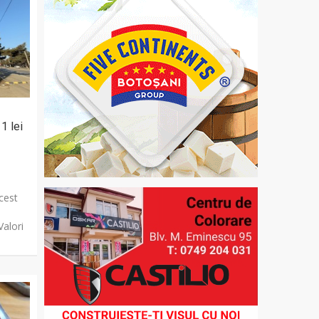
1 lei
acest
m
Valori