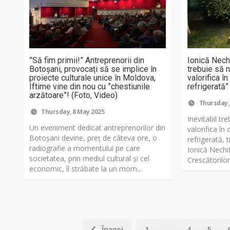
”Să fim primii!” Antreprenorii din
Ionică Nechi
Botoșani, provocați să se implice în
trebuie să 
proiecte culturale unice în Moldova,
valorifica î
Iftime vine din nou cu ”chestiunile
refrigerată”
arzătoare”! (Foto, Video)
Thursday,
Thursday, 8 May 2025
Inevitabil tr
Un eveniment dedicat antreprenorilor din
valorifica în
Botoșani devine, preț de câteva ore, o
refrigerată,
radiografie a momentului pe care
Ionică Nechif
societatea, prin mediul cultural și cel
Crescătorilor
economic, îl străbate la un mom...
Înapoi
1
...
4
5