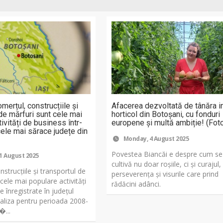
merțul, construcțiile și
Afacerea dezvoltată de tânăra i
de mărfuri sunt cele mai
horticol din Botoșani, cu fonduri
ivități de business într-
europene și multă ambiție! (Fot
cele mai sărace județe din
Monday, 4 August 2025
Povestea Biancăi e despre cum se
1 August 2025
cultivă nu doar roșiile, ci și curajul,
strucțiile și transportul de
perseverența și visurile care prind
cele mai populare activități
rădăcini adânci.
e înregistrate în județul
aliza pentru perioada 2008-
�...