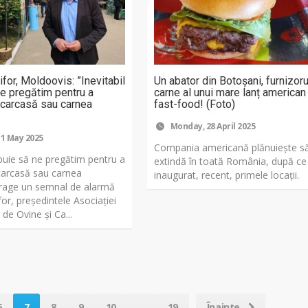
for, Moldoovis: ”Inevitabil
Un abator din Botoșani, furnizor
ne pregătim pentru a
carne al unui mare lanț american
n carcasă sau carnea
fast-food! (Foto)
Monday, 28 April 2025
 1 May 2025
Compania americană plănuiește s
ebuie să ne pregătim pentru a
extindă în toată România, după ce
 carcasă sau carnea
inaugurat, recent, primele locații.
 trage un semnal de alarmă
or, președintele Asociației
 de Ovine și Ca...
6
7
8
9
10
...
19
Înainte