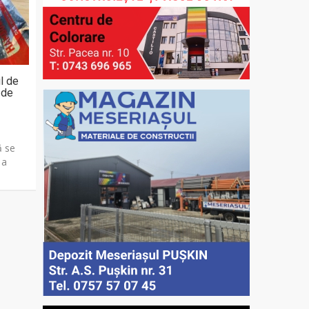
ul de
 de
ă se
 a