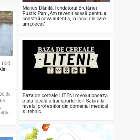
Marius Dănilă, fondatorul Brutăriei
Rustik Pan: „Am revenit acasă pentru a
construi ceva autentic, în locul din care
am plecat”
1.000
din
000 de
Baza de cereale LITENI revoluționează
ouă
piața locală a transporturilor! Salarii la
nivelul profesiilor din domeniul medical
,
si tehnic
ltării