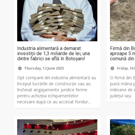
Industria alimentară a demarat
Firmă din Bo
investiții de 1,3 miliarde de lei, una
aproape 5 m
dintre fabrici se află în Botoșani!
comună din I
Thursday, 12 June 2025
Friday, 16
Opt companii din industria alimentară au
O firmă din 
început lucrările de construcție sau au
pună mâna p
încheiat angajamente juridice ferme
milioane de 
pentru achiziția echipamentelor
județul Iași.
necesare după ce au accesat fondur...