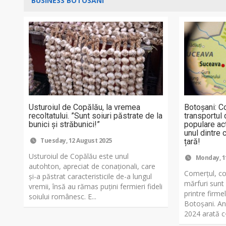
BUSINESS BOTOSANI
Usturoiul de Copălău, la vremea
Botoșani: Co
recoltatului. ”Sunt soiuri păstrate de la
transportul 
bunici și străbunici!”
populare act
unul dintre 
Tuesday, 12 August 2025
țară!
Usturoiul de Copălău este unul
Monday, 1
autohton, apreciat de conaționali, care
Comerțul, con
și-a păstrat caracteristicile de-a lungul
mărfuri sunt 
vremii, însă au rămas puțini fermieri fideli
printre firmel
soiului românesc. E...
Botoșani. An
2024 arată c