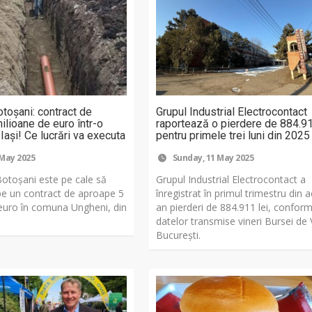
toșani: contract de
Grupul Industrial Electrocontact
ilioane de euro într-o
raportează o pierdere de 884.91
ași! Ce lucrări va executa
pentru primele trei luni din 2025
 May 2025
Sunday, 11 May 2025
Botoșani este pe cale să
Grupul Industrial Electrocontact a
e un contract de aproape 5
înregistrat în primul trimestru din 
euro în comuna Ungheni, din
an pierderi de 884.911 lei, confor
datelor transmise vineri Bursei de 
Bucureşti.