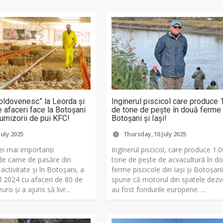
ldovenesc” la Leorda și
Inginerul piscicol care produce 
 afaceri face la Botoșani
de tone de peşte în două ferme 
furnizorii de pui KFC!
Botoșani și Iași!
July 2025
Thursday, 10 July 2025
ei mai importanți
Inginerul piscicol, care produce 1.
de carne de pasăre din
tone de peşte de acvacultură în d
ctivitate și în Botoșani, a
ferme piscicole din Iaşi şi Botoşani
l 2024 cu afaceri de 80 de
spune că motorul din spatele dezvo
ro și a ajuns să livr...
au fost fondurile europene. ...