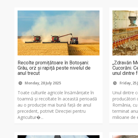
Recolte promițătoare în Botoșani:
„Zdravăn Mo
Grâu, orz și rapiță peste nivelul de
Cucorăni. Ce
anul trecut
unul dintre 
Monday, 28 July 2025
Friday, 25 
Toate culturile agricole însămânțate în
Unul dintre c
toamnă și recoltate în această perioadă
producători 
au o producție mai bună față de anul
România, cu a
precedent, potrivit Direcției pentru
terminat anu
Agricultur�...
milioane de eu