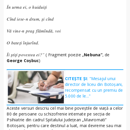
În urma ei, o huiduiţi
Cînd iese-n drum, şi cînd
Vă vine-n prag flămîndă, voi
O bateţi înjurînd.
Îi știți povestea ei?”
( Fragment poezie „
Nebuna”
, de
George Coșbuc
)
CITEȘTE ȘI:
"Mesajul unui
director de liceu din Botoșani,
recompensat cu un premiu de
5.000 de le..."
Aceste versuri descriu cel mai bine poveștile de viață a celor
80 de persoane cu schizofrenie internate pe secția de
Psihiatrie din cadrul Spitalului Județean „Mavromati”
Botoșani, pentru care destinul a luat, mai devreme sau mai