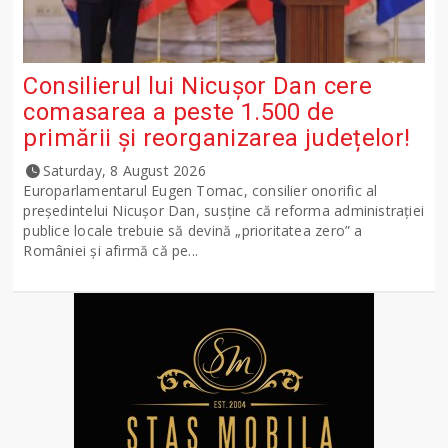
Consilierul lui Nicușor Dan cere
comasarea a peste 1.500 de
primării și reorganizarea județelor!
Saturday, 8 August 2026
Europarlamentarul Eugen Tomac, consilier onorific al
președintelui Nicușor Dan, susține că reforma administrației
publice locale trebuie să devină „prioritatea zero” a
României și afirmă că pe...