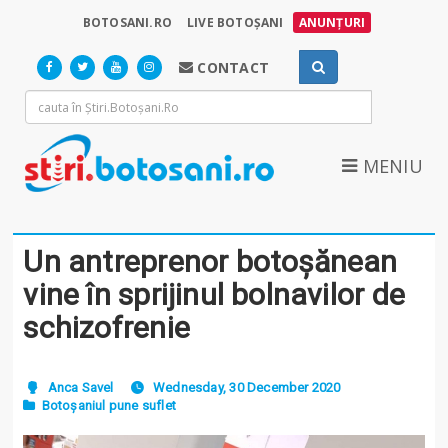
BOTOSANI.RO
LIVE BOTOȘANI
ANUNȚURI
CONTACT
MENIU
Un antreprenor botoșănean
vine în sprijinul bolnavilor de
schizofrenie
Anca Savel
Wednesday, 30 December 2020
Botoșaniul pune suflet