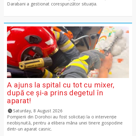
Darabani a gestionat corespunzător situația.
A ajuns la spital cu tot cu mixer,
după ce și-a prins degetul în
aparat!
Saturday, 8 August 2026
Pompierii din Dorohoi au fost solicitați la o intervenție
neobișnuită, pentru a elibera mâna unei tinere gospodine
dintr-un aparat casnic.