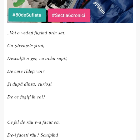
„Voi o vedeţi fugind prin sat,
Cu zdrenţele şiroi,
Desculţă-n ger, cu ochii supti,
De cine rîdeţi voi?
Şi după dînsa, curioşi,
De ce fugiţi în roi?
Ce fel de rău v-a făcut ea,
De-i faceţi rău? Scuipînd