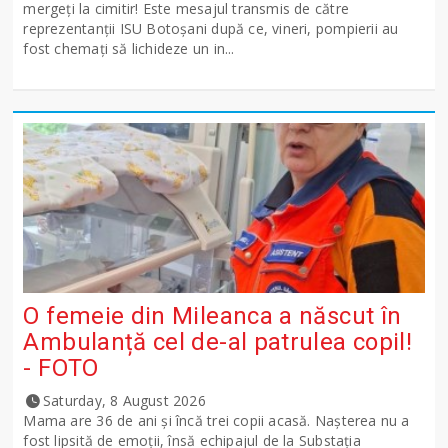
mergeți la cimitir! Este mesajul transmis de către
reprezentanții ISU Botoșani după ce, vineri, pompierii au
fost chemați să lichideze un in...
O femeie din Mileanca a născut în
Ambulanță cel de-al patrulea copil!
- FOTO
Saturday, 8 August 2026
Mama are 36 de ani și încă trei copii acasă. Nașterea nu a
fost lipsită de emoții, însă echipajul de la Substația