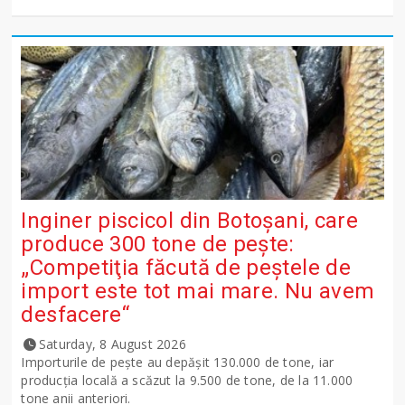
Inginer piscicol din Botoşani, care
produce 300 tone de peşte:
„Competiţia făcută de peştele de
import este tot mai mare. Nu avem
desfacere“
Saturday, 8 August 2026
Importurile de peşte au depăşit 130.000 de tone, iar
producţia locală a scăzut la 9.500 de tone, de la 11.000
tone anii anteriori.