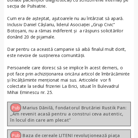
secția de Psihiatrie.
Cum era de așteptat, ajutoarele nu au întârziat să apară.
Inclusiv Daniel Câșlariu, liderul Asociației „Grup Civic”
Botoșani, nu a rămas indiferent și a răspuns solicitărilor
donând 20 de pijamale.
Dar pentru ca această campanie să aibă finalul mult dorit,
este nevoie de susținerea comunității.
Persoanele care doresc să se implice în acest demers, o
pot face prin achiziționarea oricărui articol de îmbrăcăminte
și încălțăminte menționat mai sus. Articolele vor fi
colectate la sediul frizeriei La Brici, situat în Bulevadrul
Mihai Eminescu nr. 25.
Pub
Marius Dănilă, fondatorul Brutăriei Rustik Pan:
„Am revenit acasă pentru a construi ceva autentic,
în locul din care am plecat”
Pub
Baza de cereale LITENI revoluționează piața