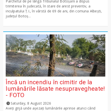
Parchetul de pe lângă Tribunalul Botoşani a dispus
trimiterea în judecată, în stare de arest preventiv, a
inculpatului Ț.I., în vârstă de 69 de ani, din comuna Albești,
județul Botoș...
Încă un incendiu în cimitir de la
lumânările lăsate nesupravegheate!
- FOTO
Saturday, 8 August 2026
Aveți grijă unde așezați lumânările aprinse atunci când