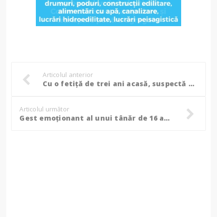
Articolul anterior
Cu o fetiță de trei ani acasă, suspectă de leucemie și infectată cu Covid-19, Alexandra luptă cu moartea de o săptămână. Cum poate primi o nouă șansă la viață
Articolul următor
Gest emoționant al unui tânăr de 16 ani din Botoșani, pentru copiii nevoiași