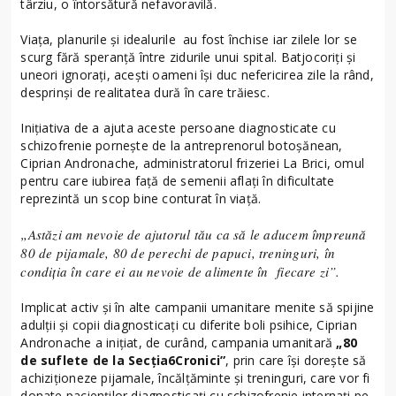
târziu, o întorsătură nefavoravilă.
Viața, planurile și idealurile au fost închise iar zilele lor se
scurg fără speranță între zidurile unui spital. Batjocoriți și
uneori ignorați, acești oameni își duc nefericirea zile la rând,
desprinși de realitatea dură în care trăiesc.
Inițiativa de a ajuta aceste persoane diagnosticate cu
schizofrenie pornește de la antreprenorul botoșănean,
Ciprian Andronache, administratorul frizeriei La Brici, omul
pentru care iubirea față de semenii aflați în dificultate
reprezintă un scop bine conturat în viață.
„Astăzi am nevoie de ajutorul tău ca să le aducem împreună
80 de pijamale, 80 de perechi de papuci, treninguri, în
condiția în care ei au nevoie de alimente în fiecare zi”.
Implicat activ și în alte campanii umanitare menite să spijine
adulții și copii diagnosticați cu diferite boli psihice, Ciprian
Andronache a inițiat, de curând, campania umanitară
„80
de suflete de la Secția6Cronici”
, prin care își dorește să
achiziționeze pijamale, încălțăminte și treninguri, care vor fi
donate pacienților diagnosticați cu schizofrenie internați pe