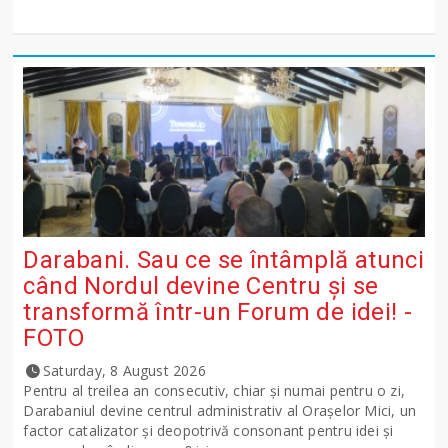
Darabani. Sau ce se întâmplă atunci
când Nordul devine Centru și se
transformă într-un Forum de idei! -
FOTO
Saturday, 8 August 2026
Pentru al treilea an consecutiv, chiar și numai pentru o zi,
Darabaniul devine centrul administrativ al Orașelor Mici, un
factor catalizator și deopotrivă consonant pentru idei și