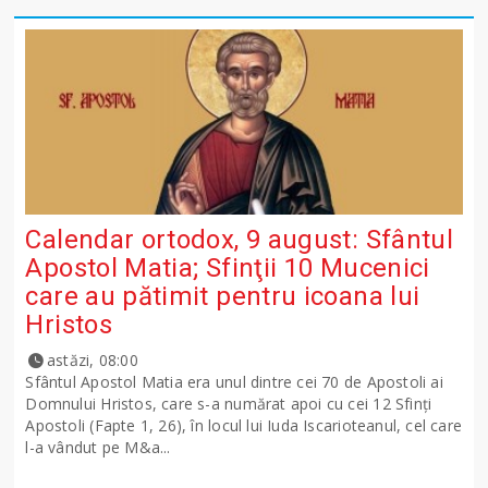
Calendar ortodox, 9 august: Sfântul
Apostol Matia; Sfinţii 10 Mucenici
care au pătimit pentru icoana lui
Hristos
astăzi, 08:00
Sfântul Apostol Matia era unul dintre cei 70 de Apostoli ai
Domnului Hristos, care s-a numărat apoi cu cei 12 Sfinţi
Apostoli (Fapte 1, 26), în locul lui Iuda Iscarioteanul, cel care
l-a vândut pe M&a...