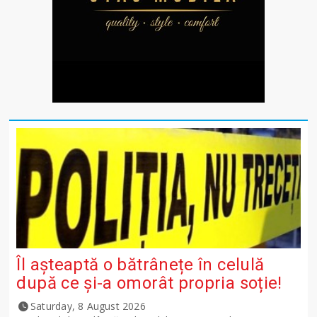
Îl așteaptă o bătrânețe în celulă
după ce și-a omorât propria soție!
Saturday, 8 August 2026