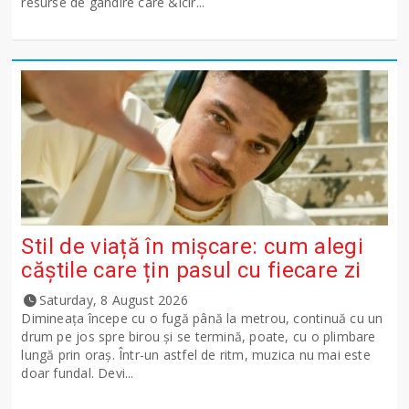
resurse de gândire care &icir...
Stil de viață în mișcare: cum alegi
căștile care țin pasul cu fiecare zi
Saturday, 8 August 2026
Dimineața începe cu o fugă până la metrou, continuă cu un
drum pe jos spre birou și se termină, poate, cu o plimbare
lungă prin oraș. Într-un astfel de ritm, muzica nu mai este
doar fundal. Devi...