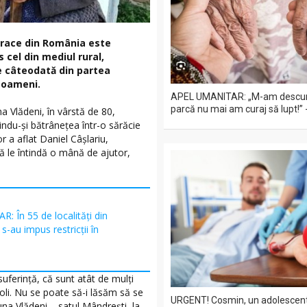
sărace din România este
 cel din mediul rural,
e câteodată din partea
 oameni.
APEL UMANITAR: „M-am descura
parcă nu mai am curaj să lupt!”
a Vlădeni, în vârstă de 80,
indu-și bătrânețea într-o sărăcie
r a aflat Daniel Câșlariu,
să le întindă o mână de ajutor,
R: În 55 de localități din
s-au impus restricții în
uferinţă, că sunt atât de mulţi
boli. Nu se poate să-i lăsăm să se
URGENT! Cosmin, un adolescent 
muna Vlădeni – satul Mândreşti, la