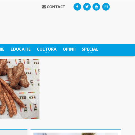
CONTACT
IE
EDUCAȚIE
CULTURĂ
OPINII
SPECIAL