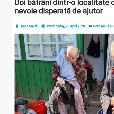
Doi bătrâni dintr-o localitate
nevoie disperată de ajutor
Anca Savel
Wednesday, 29 April 2020
Botoșaniul pu