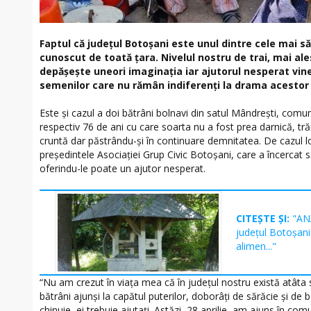
Faptul că județul Botoșani este unul dintre cele mai 
cunoscut de toată țara. Nivelul nostru de trai, mai ales
depășește uneori imaginația iar ajutorul nesperat vin
semenilor care nu rămân indiferenți la drama acestor
Este și cazul a doi bătrâni bolnavi din satul Mândrești, comun
respectiv 76 de ani cu care soarta nu a fost prea darnică, tră
cruntă dar păstrându-și în continuare demnitatea. De cazul lo
președintele Asociației Grup Civic Botoșani, care a încercat 
oferindu-le poate un ajutor nesperat.
CITEȘTE ȘI:
"ANA
județul Botoșani 
alimen..."
“Nu am crezut în viaţa mea că în judeţul nostru există atâta s
bătrâni ajunşi la capătul puterilor, doborâţi de sărăcie şi de 
chinuie, ei trebuie ajutaţi. Astăzi, 28 aprilie, am ajuns în co