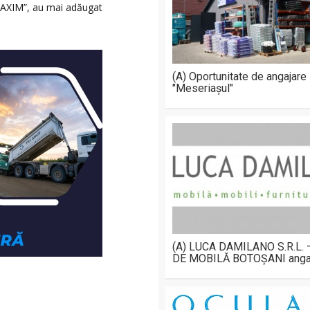
MAXIM”, au mai adăugat
(A) Oportunitate de angajare
"Meseriașul"
(A) LUCA DAMILANO S.R.L.
DE MOBILĂ BOTOȘANI anga