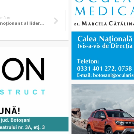
următor
Mesaj emoționant al liderului „Grupului Civic” din Botoșani: „Fără voi, oameni cu suflet de aur, nu aș fi reușit!”