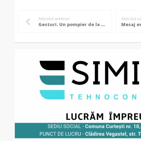
Articolul anterior
Articolul 
Gesturi. Un pompier de la Botoșani vrea să strângă bani pentru a reface casa distrusă de flăcări a unei familii cu 3 copii