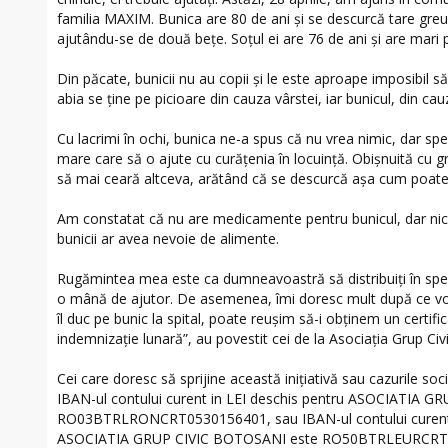
familia MAXIM. Bunica are 80 de ani şi se descurcă tare greu
ajutându-se de două beţe. Soţul ei are 76 de ani şi are mari
Din păcate, bunicii nu au copii și le este aproape imposibil să
abia se ţine pe picioare din cauza vârstei, iar bunicul, din cauz
Cu lacrimi în ochi, bunica ne-a spus că nu vrea nimic, dar spe
mare care să o ajute cu curăţenia în locuinţă. Obişnuită cu greu
să mai ceară altceva, arătând că se descurcă aşa cum poate
Am constatat că nu are medicamente pentru bunicul, dar ni
bunicii ar avea nevoie de alimente.
Rugămintea mea este ca dumneavoastră să distribuiți în sper
o mână de ajutor. De asemenea, îmi doresc mult după ce vo
îl duc pe bunic la spital, poate reuşim să-i obţinem un certif
indemnizaţie lunară”, au povestit cei de la Asociația Grup Civ
Cei care doresc să sprijine această inițiativă sau cazurile soc
IBAN-ul contului curent in LEI deschis pentru ASOCIATIA 
RO03BTRLRONCRT0530156401, sau IBAN-ul contului curent 
ASOCIATIA GRUP CIVIC BOTOSANI este RO50BTRLEURCRT05