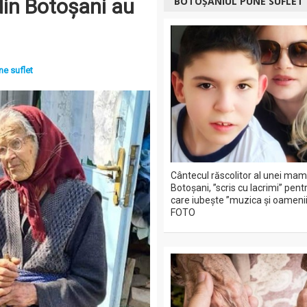
 din Botoșani au
BOTOȘANIUL PUNE SUFLET
ne suflet
Cântecul răscolitor al unei mam
Botoșani, ”scris cu lacrimi” pentr
care iubește ”muzica și oamenii
FOTO