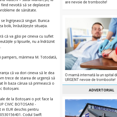
are nevoie de trombocite!
 fiind nevoită să se deplaseze
 probleme de sănătate.
 se îngrijească singuri. Bunica
a bolii, înrăutățește situația.
ră că va găsi pe cineva cu suflet
tăţile şi lipsurile, nu a îndrăznit
.
ci pampers, mărimea M. Totodată,
anța că va dori cineva să le dea
O mamă internată la un spital di
m trece de starea de urgenţă să
URGENT nevoie de trombocite!
icat în baza căruia să primească o
ic Botoșani.
ADVERTORIAL
iale de la Botoșani o pot face la
GRUP CIVIC BOTOSANI -
in EUR deschis pentru
30156401. Codul Swift