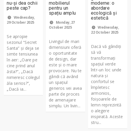
nu-şi dea ochii
mobilierul
moderne: o
peste cap?
pentru un
abordare
spațiu amplu
ecologică și
Wednesday,
estetică
29 October 2025
Monday, 27
October 2025
Wednesday,
22 October 2025
Se apropie
Livingul de mari
sezonul “Secret
Dacă vă gândiți
dimensiuni oferă
Santa” și deja se
să vă
o oportunitate
simte tensiunea
transformați
de design, dar
în aer: „Oare pe
spațiul verde
este și o mare
cine prind anul
într-un loc unde
provocare. Nu te
ăsta?”, „Dacă
natura și
gândi că având
nimeresc colegul
confortul se
un spațiul
ăla serios?”,
împletesc
generos vei avea
„Dacă ia...
armonios,
parte de proces
foișoarele de
de amenajare
lemn reprezintă
simplu. Un livin...
o alegere
inspirată. Aceste
stru...