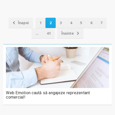
Înapoi
1
2
3
4
5
6
7
...
41
Înainte
Web Emotion caută să angajeze reprezentant
comercial!