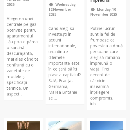
împreună
2025
Wednesday,
12 November
Monday, 10
2025
November 2025
Alegerea unei
centrale pe gaz
Când alegi să
Puține lucruri
potrivite pentru
investești în
sunt la fel de
apartamentul
acțiuni
frumoase ca
tău poate părea
internaționale,
povestea a două
o sarcină
una dintre
persoane care
descurajantă,
dilemele
aleg să rămână
mai ales când te
importante este:
împreună o
confrunți cu o
în ce țară să îți
viață. Trei
varietate de
plasezi capitalul?
decenii de
modele și
SUA, Franța,
căsnicie
specificații
Germania,
înseamnă
tehnice. Un
Marea Britanie
înțelegere,
aspect ...
se ...
compromis,
iub...