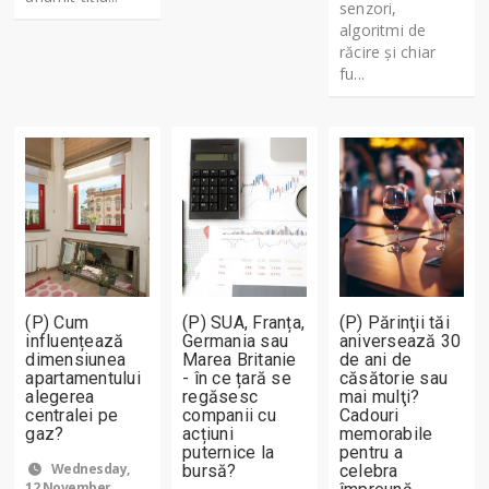
senzori,
algoritmi de
răcire și chiar
fu...
(P) Cum
(P) SUA, Franța,
(P) Părinţii tăi
influențează
Germania sau
aniversează 30
dimensiunea
Marea Britanie
de ani de
apartamentului
- în ce țară se
căsătorie sau
alegerea
regăsesc
mai mulţi?
centralei pe
companii cu
Cadouri
gaz?
acțiuni
memorabile
puternice la
pentru a
Wednesday,
bursă?
celebra
12 November