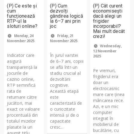
(P) Ce este și
(P) Cum
(P) Cât curent
cum
dezvolți
economisești
funcționează
gândirea logică
dacă alegi un
RTP-ul la
la 6–7 ani prin
frigider
sloturi online?
joc
incorporabil?
Mai mult decât
Monday, 24
Friday, 21
crezi!
November 2025
November 2025
Wednesday,
12 November
Indicator care
În jurul varstei
2025
asigură
de 6–7 ani, copiii
transparență la
se află într-un
Pe vremuri,
jocurile de
stadiu crucial al
frigiderul era
cazino online,
dezvoltării
doar un
RTP semnifică
cognitive.
electrocasnic
rata de
Această etapă
mare care ținea
returnare către
este
mâncarea rece.
jucători, mai
caracterizată de
Azi, e un mic
exact ce valoare
o curiozitate
computer
procentuală din
intensă și de o
integrat în
totalul mizelor
capacitate
mobilierul de
plasate la un
cresc...
bucătărie, cu
anumit titlu...