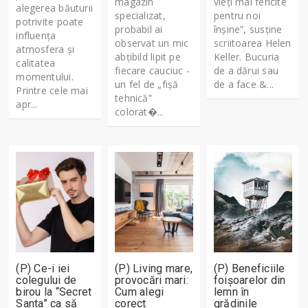
magazin
vieți mai fericite
alegerea băuturii
specializat,
pentru noi
potrivite poate
probabil ai
înșine”, susține
influența
observat un mic
scriitoarea Helen
atmosfera și
abțibild lipit pe
Keller. Bucuria
calitatea
fiecare cauciuc -
de a dărui sau
momentului.
un fel de „fișă
de a face &...
Printre cele mai
tehnică”
apr...
colorat�...
(P) Ce-i iei
(P) Living mare,
(P) Beneficiile
colegului de
provocări mari:
foișoarelor din
birou la “Secret
Cum alegi
lemn în
Santa” ca să
corect
grădinile