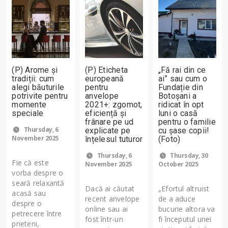
(P) Arome și
(P) Eticheta
„Fă rai din ce
tradiții: cum
europeană
ai” sau cum o
alegi băuturile
pentru
Fundație din
potrivite pentru
anvelope
Botoșani a
momente
2021+: zgomot,
ridicat în opt
speciale
eficiență și
luni o casă
frânare pe ud
pentru o familie
Thursday, 6
explicate pe
cu șase copii!
November 2025
înțelesul tuturor
(Foto)
Thursday, 6
Thursday, 30
Fie că este
November 2025
October 2025
vorba despre o
seară relaxantă
Dacă ai căutat
„Efortul altruist
acasă sau
recent anvelope
de a aduce
despre o
online sau ai
bucurie altora va
petrecere între
fost într-un
fi începutul unei
prieteni,