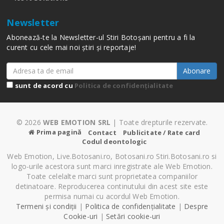
Newsletter
Abonează-te la Newsletter-ul Stiri Botoșani pentru a fi la
curent cu cele mai noi știri și reportaje!
Abonare
sunt de acord cu
Politica de confidențialitate
© 2026
WEB EMOTION SRL
| Toate drepturile rezervate.
Prima pagină
Contact
Publicitate / Rate card
Codul deontologic
Web Emotion, Live.Botosani.ro, Botosani.ro Stiri.Botosani.ro si
logo-urile acestora sunt marci inregistrate ale Web Emotion.
Toate celelalte marci sunt proprietatea companiilor
detinatoare. Reproducerea continutului din acest site este
permisa numai cu acordul Web Emotion.
Termeni și condiții
|
Politica de confidențialitate
|
Despre
Cookie-uri
|
Setări cookie-uri