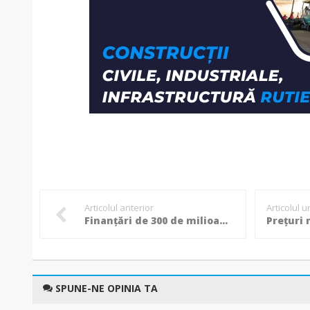
Articolul anterior
Articolul 
Finanțări de 300 de milioane de euro pentru județul Botoșani, prin Programul „Anghel Saligny”
SPUNE-NE OPINIA TA