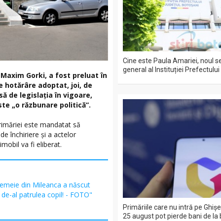
Cine este Paula Amariei, noul s
general al Instituției Prefectulu
 Maxim Gorki, a fost preluat în
e hotărâre adoptat, joi, de
ă de legislația în vigoare,
ste „o răzbunare politică”.
Primăriei este mandatat să
de închiriere și a actelor
obil va fi eliberat.
femeie din Mileanca a născut
 de-al patrulea copil! - FOTO"
Primăriile care nu intră pe Ghiş
25 august pot pierde bani de la 