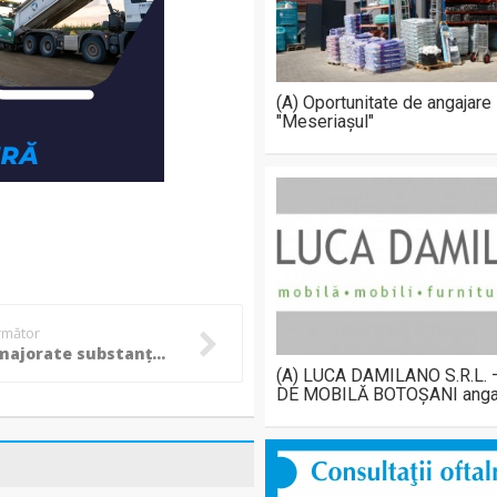
(A) Oportunitate de angajare
"Meseriașul"
următor
Prețuri majorate substanțial în zonele publice de agrement. „Puneți-vă în locul unei familii cu doi copii” (video)
(A) LUCA DAMILANO S.R.L.
DE MOBILĂ BOTOȘANI anga