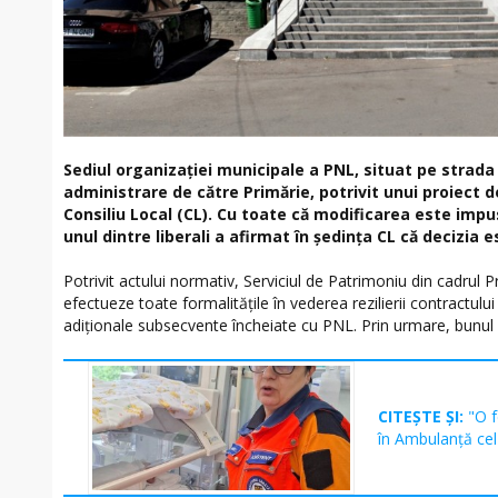
Sediul organizației municipale a PNL, situat pe strada
administrare de către Primărie, potrivit unui proiect d
Consiliu Local (CL). Cu toate că modificarea este impus
unul dintre liberali a afirmat în ședința CL că decizia e
Potrivit actului normativ, Serviciul de Patrimoniu din cadrul 
efectueze toate formalitățile în vederea rezilierii contractului 
adiționale subsecvente încheiate cu PNL. Prin urmare, bunul im
CITEȘTE ȘI:
"O 
în Ambulanță cel