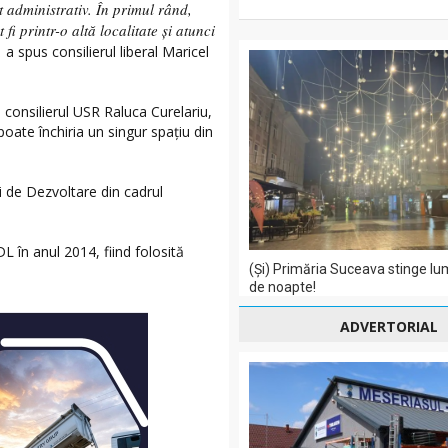
 administrativ. În primul rând,
fi printr-o altă localitate și atunci
,
a spus consilierul liberal Maricel
 consilierul USR Raluca Curelariu,
poate închiria un singur spațiu din
i de Dezvoltare din cadrul
 în anul 2014, fiind folosită
(Și) Primăria Suceava stinge lu
de noapte!
ADVERTORIAL