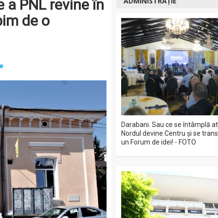
e a PNL revine în
ADMINISTRAȚIE
bim de o
ie
Darabani. Sau ce se întâmplă a
Nordul devine Centru și se tran
un Forum de idei! - FOTO