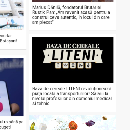
Marius Dănilă, fondatorul Brutăriei
Rustik Pan: „Am revenit acasă pentru a
construi ceva autentic, în locul din care
am plecat”
ecretar
i Botoșani!
Baza de cereale LITENI revoluționează
piața locală a transporturilor! Salarii la
nivelul profesiilor din domeniul medical
si tehnic
eul.ro până pe
buget!