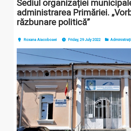
Sediul organizației municipal
administrarea Primăriei. „Vor
răzbunare politică”
Roxana Aiacoboaei
Friday, 29 July 2022
Administraț