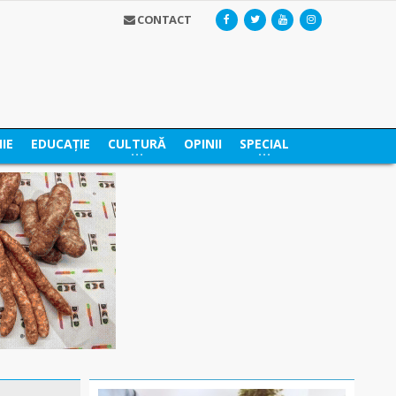
CONTACT
IE
EDUCAȚIE
CULTURĂ
OPINII
SPECIAL