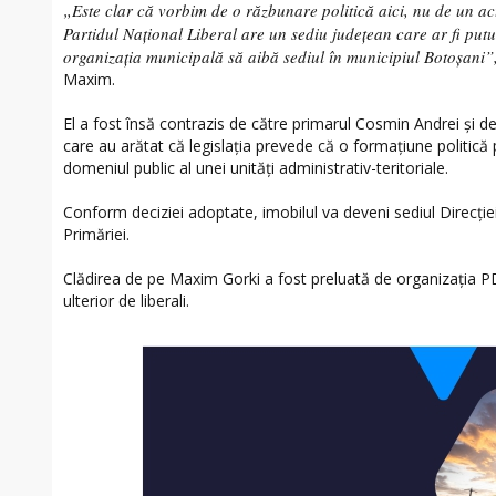
„Este clar că vorbim de o răzbunare politică aici, nu de un act
Partidul Național Liberal are un sediu județean care ar fi putut 
organizația municipală să aibă sediul în municipiul Botoșani”
Maxim.
El a fost însă contrazis de către primarul Cosmin Andrei și de
care au arătat că legislația prevede că o formațiune politică 
domeniul public al unei unități administrativ-teritoriale.
Conform deciziei adoptate, imobilul va deveni sediul Direcție
Primăriei.
Clădirea de pe Maxim Gorki a fost preluată de organizația PDL
ulterior de liberali.