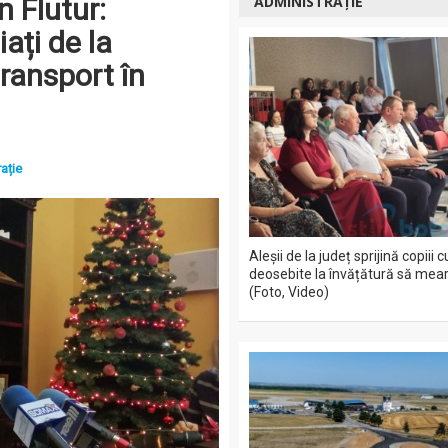
n Flutur:
ADMINISTRAȚIE
ați de la
transport în
ație
Aleșii de la județ sprijină copiii 
deosebite la învățătură să mea
(Foto, Video)