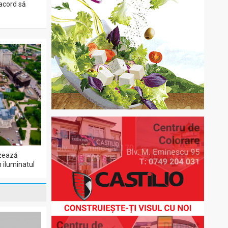
 acord să
izează
n iluminatul