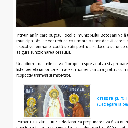
Într-un an în care bugetul local al municipiului Botoșani va fi u
municipalității se vor reduce ca urmare a unor decizii care s-au
executivul primariei caută soluții pentru a reduce o serie de c
asigura functionarea orasului.
Una dintre masurile ce va fi propusa spre analiza si aprobare
listei beneficiarilor care in acest moment circula gratuit cu 
respectiv tramvai si maxi-taxi.
CITEȘTE ȘI:
"Sc
(Dezlegare la pe
Primarul Catalin Flutur a declarat ca propunerea va fi sa nu 
pensionarii care au un venit lunar ce depaseste 1.900 de lei.