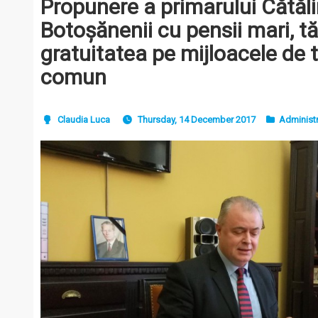
Propunere a primarului Cătăli
Botoșănenii cu pensii mari, tăi
gratuitatea pe mijloacele de 
comun
Claudia Luca
Thursday, 14 December 2017
Administr