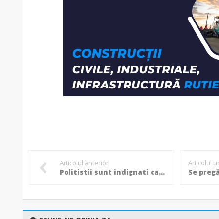
Articolul anterior
Articolul 
Politistii sunt indignati ca MAI a cerut bani de la populatie pentru colegul taiat cu sabia: Cum sa apeleze un minister la mila publica?!