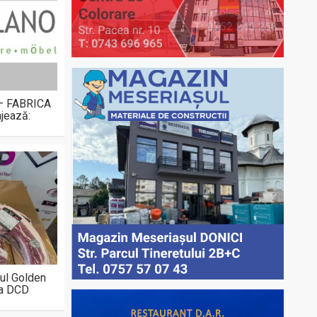
 – FABRICA
jează:
ul Golden
la DCD