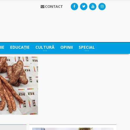
CONTACT
IE
EDUCAȚIE
CULTURĂ
OPINII
SPECIAL