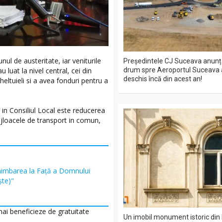
nul de austeritate, iar veniturile
Președintele CJ Suceava anunț
drum spre Aeroportul Suceava a
 luat la nivel central, cei din
deschis încă din acest an!
heltuieli si a avea fonduri pentru a
 in Consiliul Local este reducerea
mijloacele de transport in comun,
himbarea la Față a Domnului
şte)"
mai beneficieze de gratuitate
Un imobil monument istoric din