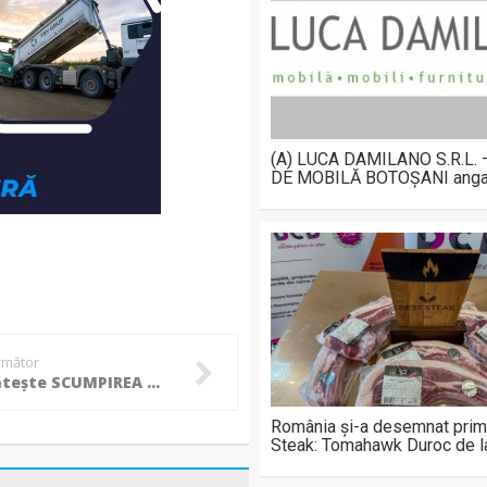
(A) LUCA DAMILANO S.R.L.
DE MOBILĂ BOTOȘANI anga
următor
Se pregăteşte SCUMPIREA gigacaloriei plătită de populaţie către Modern Calor! Care este propunerea!
România și-a desemnat prim
Steak: Tomahawk Duroc de 