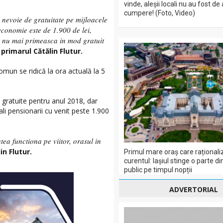
vinde, aleșii locali nu au fost de
cumpere! (Foto, Video)
 nevoie de gratuitate pe mijloacele
conomie este de 1.900 de lei,
a nu mai primeasca in mod gratuit
t
primarul Cătălin Flutur.
omun se ridică la ora actuală la 5
 gratuite pentru anul 2018, dar
ali pensionarii cu venit peste 1.900
tea functiona pe viitor, orasul in
in Flutur.
Primul mare oraș care rațional
curentul: Iașiul stinge o parte di
public pe timpul nopții
ADVERTORIAL