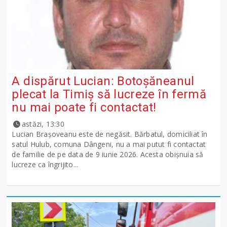
A dispărut Lucian: Botoșăneanul
plecat la Timiș să lucreze în fermă
nu mai poate fi contactat!
astăzi, 13:30
Lucian Brașoveanu este de negăsit. Bărbatul, domiciliat în
satul Hulub, comuna Dângeni, nu a mai putut fi contactat
de familie de pe data de 9 iunie 2026. Acesta obișnuia să
lucreze ca îngrijito...