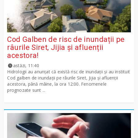
Cod Galben de risc de inundații pe
râurile Siret, Jijia și afluenții
acestora!
astăzi, 11:40
Hidrologii au anunțat că există risc de inundații și au instituit
Cod galben de inundații pe râurile Siret, Jijia și afluenții
acestora, până mâine, la ora 12:00. Fenomenele
prognozate sunt ...