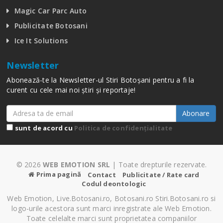
Magic Car Parc Auto
Publicitate Botosani
Ice It Solutions
Newsletter
Abonează-te la Newsletter-ul Stiri Botoșani pentru a fi la
curent cu cele mai noi știri și reportaje!
Abonare
sunt de acord cu
Politica de confidențialitate
© 2026
WEB EMOTION SRL
| Toate drepturile rezervate.
Prima pagină
Contact
Publicitate / Rate card
Codul deontologic
Web Emotion, Live.Botosani.ro, Botosani.ro Stiri.Botosani.ro si
logo-urile acestora sunt marci inregistrate ale Web Emotion.
Toate celelalte marci sunt proprietatea companiilor