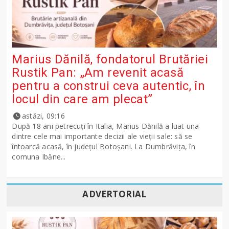
Marius Dănilă, fondatorul Brutăriei
Rustik Pan: „Am revenit acasă
pentru a construi ceva autentic, în
locul din care am plecat”
astăzi, 09:16
După 18 ani petrecuți în Italia, Marius Dănilă a luat una
dintre cele mai importante decizii ale vieții sale: să se
întoarcă acasă, în județul Botoșani. La Dumbrăvița, în
comuna Ibăne...
ADVERTORIAL