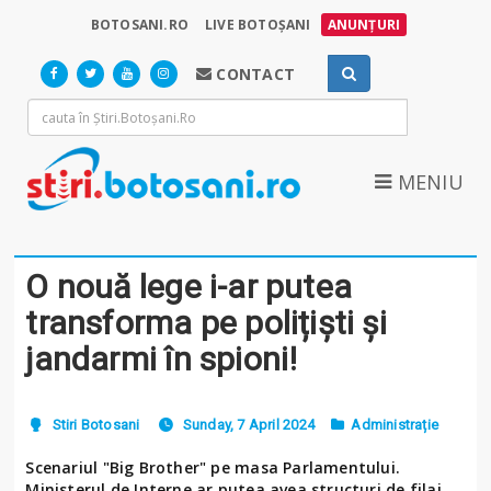
BOTOSANI.RO
LIVE BOTOȘANI
ANUNȚURI
CONTACT
MENIU
O nouă lege i-ar putea
transforma pe polițiști și
jandarmi în spioni!
Stiri Botosani
Sunday, 7 April 2024
Administrație
Scenariul "Big Brother" pe masa Parlamentului.
Ministerul de Interne ar putea avea structuri de filaj.