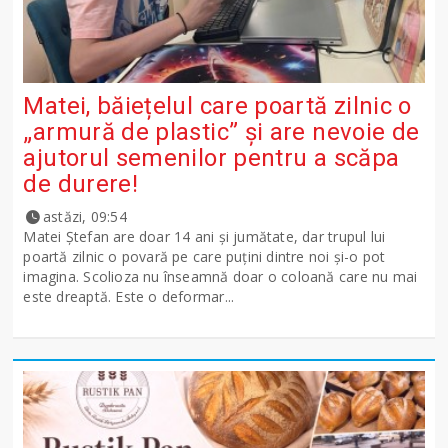
Matei, băiețelul care poartă zilnic o
„armură de plastic” și are nevoie de
ajutorul semenilor pentru a scăpa
de durere!
astăzi, 09:54
Matei Ștefan are doar 14 ani și jumătate, dar trupul lui
poartă zilnic o povară pe care puțini dintre noi și-o pot
imagina. Scolioza nu înseamnă doar o coloană care nu mai
este dreaptă. Este o deformar...