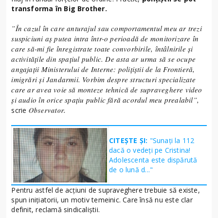
transforma în Big Brother.
”În cazul în care anturajul sau comportamentul meu ar trezi
suspiciuni aş putea intra într-o perioadă de monitorizare în
care să-mi fie înregistrate toate convorbirile, întâlnirile şi
activităţile din spaţiul public. De asta ar urma să se ocupe
angajaţii Ministerului de Interne: poliţiştii de la Frontieră,
imigrări şi Jandarmii. Vorbim despre structuri specializate
care ar avea voie să monteze tehnică de supraveghere video
şi audio în orice spaţiu public fără acordul meu prealabil”,
Observator.
scrie
CITEȘTE ȘI:
"Sunați la 112
dacă o vedeți pe Cristina!
Adolescenta este dispărută
de o lună d..."
Pentru astfel de acţiuni de supraveghere trebuie să existe,
spun iniţiatorii, un motiv temeinic. Care însă nu este clar
definit, reclamă sindicaliştii.