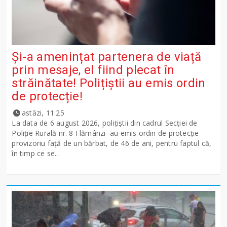
Și-a amenințat partenera de viață
prin mesaje, el fiind plecat în
străinătate! Polițiștii au emis ordin
de protecție!
astăzi, 11:25
La data de 6 august 2026, polițiștii din cadrul Secției de
Poliție Rurală nr. 8 Flămânzi au emis ordin de protecție
provizoriu față de un bărbat, de 46 de ani, pentru faptul că,
în timp ce se...