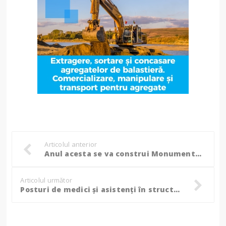
Articolul anterior
Anul acesta se va construi Monumentul comemorativ al victimelor accidentului de la Huțani! (Foto)
Articolul următor
Posturi de medici și asistenți în structurile MAI din Botoșani. Vezi câte locuri sunt și criteriile de selecție!