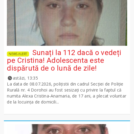
Sunați la 112 dacă o vedeți
NEWS ALERT
pe Cristina! Adolescenta este
dispărută de o lună de zile!
astăzi, 13:35
La data de 08.07.2026, polițistii din cadrul Secției de Poliție
Rurală nr. 4 Dorohoi au fost sesizați cu privire la faptul că
numita Alexa Cristina-Anamaria, de 17 ani, a plecat voluntar
de la locuința de domicili...