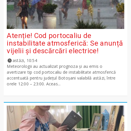
Atenție! Cod portocaliu de
instabilitate atmosferică: Se anunță
vijelii și descărcări electrice!
astăzi, 10:54
Meteorologii au actualizat prognoza și au emis o
avertizare tip cod portocaliu de instabilitate atmosferică
accentuată pentru județul Botoșani valabilă astăzi, între
orele 12:00 – 23:00. Aceas...