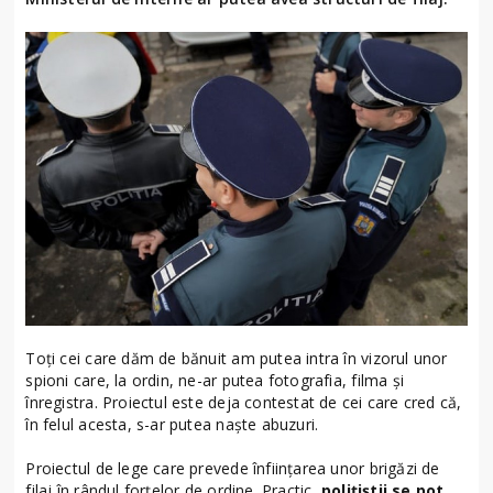
Toţi cei care dăm de bănuit am putea intra în vizorul unor
spioni care, la ordin, ne-ar putea fotografia, filma şi
înregistra. Proiectul este deja contestat de cei care cred că,
în felul acesta, s-ar putea naşte abuzuri.
Proiectul de lege care prevede înfiinţarea unor brigăzi de
filaj în rândul forţelor de ordine. Practic,
poliţiştii se pot