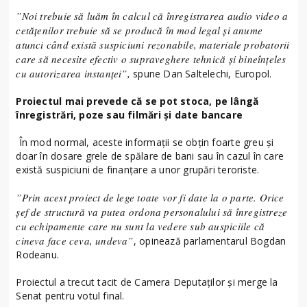
”Noi trebuie să luăm în calcul că înregistrarea audio video a
cetăţenilor trebuie să se producă în mod legal şi anume
atunci când există suspiciuni rezonabile, materiale probatorii
care să necesite efectiv o supraveghere tehnică şi bineînţeles
cu autorizarea instanţei”,
spune Dan Saltelechi, Europol.
Proiectul mai prevede că se pot stoca, pe lângă
înregistrări, poze sau filmări şi date bancare
În mod normal, aceste informaţii se obţin foarte greu şi
doar în dosare grele de spălare de bani sau în cazul în care
există suspiciuni de finanţare a unor grupări teroriste.
”Prin acest proiect de lege toate vor fi date la o parte. Orice
şef de structură va putea ordona personalului să înregistreze
cu echipamente care nu sunt la vedere sub auspiciile că
cineva face ceva, undeva”
, opinează parlamentarul Bogdan
Rodeanu.
Proiectul a trecut tacit de Camera Deputaţilor şi merge la
Senat pentru votul final.