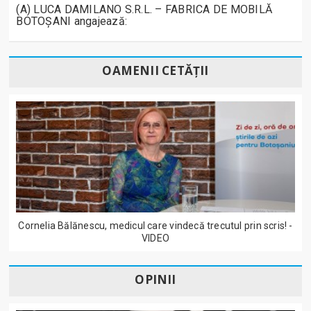
(A) LUCA DAMILANO S.R.L. – FABRICA DE MOBILĂ
BOTOȘANI angajează:
OAMENII CETĂȚII
Cornelia Bălănescu, medicul care vindecă trecutul prin scris! -
VIDEO
OPINII