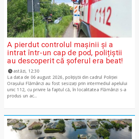
A pierdut controlul mașinii și a
intrat într-un cap de pod, polițiștii
au descoperit că șoferul era beat!
astăzi, 12:30
La data de 06 august 2026, polițiștii din cadrul Poliției
Orașului Flămânzi au fost sesizați prin intermediul apelului
unic 112, cu privire la faptul că, în localitatea Flămânzi s-a
produs un ac...