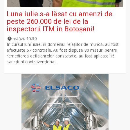
Luna iulie s-a lăsat cu amenzi de
peste 260.000 de lei de la
inspectorii ITM în Botoșani!
astăzi, 15:30
În cursul lunii iulie, în domeniul relațiilor de muncă, au fost
efectuate 67 controale. Au fost dispuse 80 măsuri pentru
remedierea deficiențelor constatate, au fost aplicate 15
sancţiuni contravenționa...