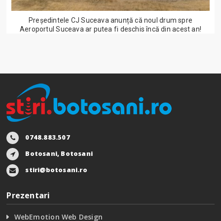
Președintele CJ Suceava anunță că noul drum spre
Aeroportul Suceava ar putea fi deschis încă din acest an!
0748.883.507
Botosani, Botosani
stiri@botosani.ro
Prezentari
WebEmotion Web Design