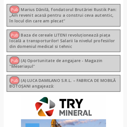
Pub
Marius Dănilă, fondatorul Brutăriei Rustik Pan:
„Am revenit acasă pentru a construi ceva autentic,
în locul din care am plecat”
Pub
Baza de cereale LITENI revoluționează piața
locală a transporturilor! Salarii la nivelul profesiilor
din domeniul medical si tehnic
Pub
(A) Oportunitate de angajare - Magazin
"Meseriașul"
Pub
(A) LUCA DAMILANO S.R.L. – FABRICA DE MOBILĂ
BOTOȘANI angajează: