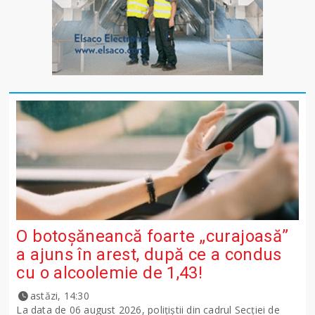
O botoșăneancă foarte „curajoasă”
a ajuns în arest, după ce a condus
cu o alcoolemie de 1,43!
astăzi, 14:30
La data de 06 august 2026, polițiștii din cadrul Secției de