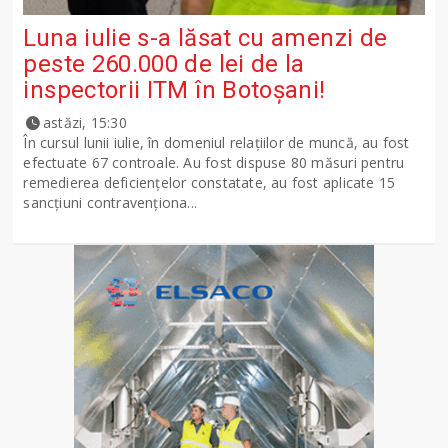
Luna iulie s-a lăsat cu amenzi de
peste 260.000 de lei de la
inspectorii ITM în Botoșani!
astăzi, 15:30
În cursul lunii iulie, în domeniul relațiilor de muncă, au fost
efectuate 67 controale. Au fost dispuse 80 măsuri pentru
remedierea deficiențelor constatate, au fost aplicate 15
sancţiuni contravenționa...