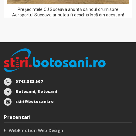
Președintele CJ Suceava anunță că noul drum spre
Aeroportul Suceava ar putea fi deschis încă din acest an!
0748.883.507
Botosani, Botosani
stiri@botosani.ro
Prezentari
WebEmotion Web Design