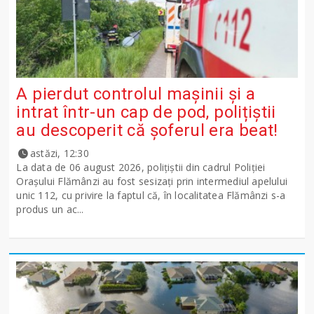
A pierdut controlul mașinii și a
intrat într-un cap de pod, polițiștii
au descoperit că șoferul era beat!
astăzi, 12:30
La data de 06 august 2026, polițiștii din cadrul Poliției
Orașului Flămânzi au fost sesizați prin intermediul apelului
unic 112, cu privire la faptul că, în localitatea Flămânzi s-a
produs un ac...