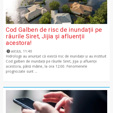
Cod Galben de risc de inundații pe
râurile Siret, Jijia și afluenții
acestora!
astăzi, 11:40
Hidrologii au anunțat că există risc de inundații și au instituit
Cod galben de inundații pe râurile Siret, Jijia și afluenții
acestora, până mâine, la ora 12:00. Fenomenele
prognozate sunt ...