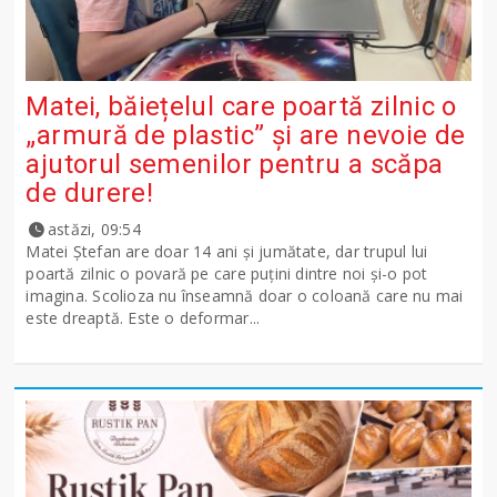
Matei, băiețelul care poartă zilnic o
„armură de plastic” și are nevoie de
ajutorul semenilor pentru a scăpa
de durere!
astăzi, 09:54
Matei Ștefan are doar 14 ani și jumătate, dar trupul lui
poartă zilnic o povară pe care puțini dintre noi și-o pot
imagina. Scolioza nu înseamnă doar o coloană care nu mai
este dreaptă. Este o deformar...