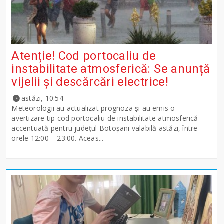
Atenție! Cod portocaliu de
instabilitate atmosferică: Se anunță
vijelii și descărcări electrice!
astăzi, 10:54
Meteorologii au actualizat prognoza și au emis o
avertizare tip cod portocaliu de instabilitate atmosferică
accentuată pentru județul Botoșani valabilă astăzi, între
orele 12:00 – 23:00. Aceas...