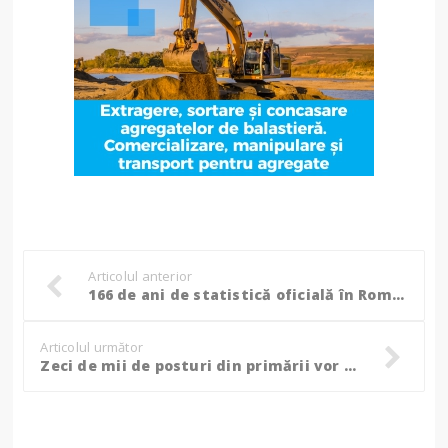
Articolul anterior
166 de ani de statistică oficială în România! La mulți ani!
Articolul următor
Zeci de mii de posturi din primării vor fi desființate: „Nu trebuie să avem consilier la fiecare viceprimar”