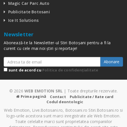
Magic Car Parc Auto
Publicitate Botosani
Ice It Solutions
Newsletter
Abonează-te la Newsletter-ul Stiri Botoșani pentru a fi la
curent cu cele mai noi știri și reportaje!
Abonare
sunt de acord cu
Politica de confidențialitate
© 2026
WEB EMOTION SRL
| Toate drepturile rezervate.
Prima pagină
Contact
Publicitate / Rate card
Codul deontologic
Web Emotion, Live.Botosani.ro, Botosani.ro Stiri.Botosani.ro si
logo-urile acestora sunt marci inregistrate ale Web Emotion.
Toate celelalte marci sunt proprietatea companiilor