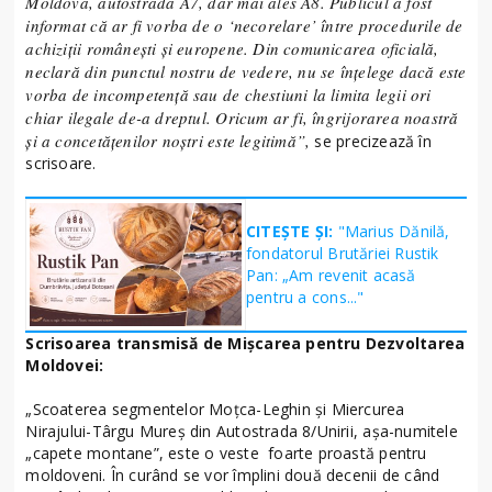
Moldova, autostrada A7, dar mai ales A8. Publicul a fost
informat că ar fi vorba de o ‘necorelare’ între procedurile de
achiziții românești și europene. Din comunicarea oficială,
neclară din punctul nostru de vedere, nu se înțelege dacă este
vorba de incompetență sau de chestiuni la limita legii ori
chiar ilegale de-a dreptul. Oricum ar fi, îngrijorarea noastră
și a concetățenilor noștri este legitimă”,
se precizează în
scrisoare.
CITEȘTE ȘI:
"Marius Dănilă,
fondatorul Brutăriei Rustik
Pan: „Am revenit acasă
pentru a cons..."
Scrisoarea transmisă de Mișcarea pentru Dezvoltarea
Moldovei:
„Scoaterea segmentelor Moțca-Leghin și Miercurea
Nirajului-Târgu Mureș din Autostrada 8/Unirii, așa-numitele
„capete montane”, este o veste foarte proastă pentru
moldoveni. În curând se vor împlini două decenii de când