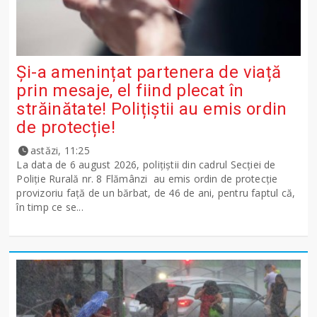
Și-a amenințat partenera de viață
prin mesaje, el fiind plecat în
străinătate! Polițiștii au emis ordin
de protecție!
astăzi, 11:25
La data de 6 august 2026, polițiștii din cadrul Secției de
Poliție Rurală nr. 8 Flămânzi au emis ordin de protecție
provizoriu față de un bărbat, de 46 de ani, pentru faptul că,
în timp ce se...