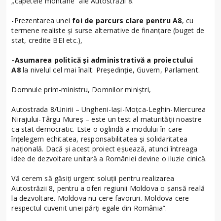
„capetele montane” ale Autostrăzii 8.
-Prezentarea unei
foi de parcurs clare pentru A8
, cu
termene realiste și surse alternative de finanțare (buget de
stat, credite BEI etc.),
-Asumarea politică și administrativă a proiectului
A8
la nivelul cel mai înalt: Președinție, Guvern, Parlament.
Domnule prim-ministru, Domnilor miniștri,
Autostrada 8/Unirii – Ungheni-Iași-Moțca-Leghin-Miercurea
Nirajului-Târgu Mureș – este un test al maturității noastre
ca stat democratic. Este o oglindă a modului în care
înțelegem echitatea, responsabilitatea și solidaritatea
națională. Dacă și acest proiect eșuează, atunci întreaga
idee de dezvoltare unitară a României devine o iluzie cinică.
Vă cerem să găsiți urgent soluții pentru realizarea
Autostrăzii 8, pentru a oferi regiunii Moldova o șansă reală
la dezvoltare. Moldova nu cere favoruri. Moldova cere
respectul cuvenit unei părți egale din România”.