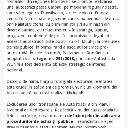
românilor din regiunea Moldova li se promite realizarea
unei autostrăzi peste Carpați, pe mediana regiunii noastre,
care să o lege cu Transilvania, iar de acolo cu Europa
centrală. Numeroasele guverne care s-au perindat de atunci
prin Palatul Victoria, cu prim-miniștri și/sau miniștri din
diverse partide, au reluat mereu – în strategii, planuri,
programe, conferințe de presă – promisiunile legate de
această autostradă. Este posibil să o fi făcut și la presiunea
opiniei publice, în primul rând a asociațiilor civice pro-
autostradă. În cele din urmă, Parlamentul României a
adoptat chiar
o lege, nr. 291/2018,
prin care Autostrada
8/Unirii a fost declarată obiectiv strategic de interes
național.
Dincolo de hârtii, hărți și fotografii electorale, realitatea
este crudă: în atâția ani de promisiuni, niciun kilometru din
Autostrada 8 nu a fost realizat. Niciunul!
Excluderea unor tronsoane ale Autostrăzii 8 din Planul
Național de Redresare și Reziliență – nu din cauza stadiului
fizic al lucrărilor, ci ca urmare a
deficiențelor în aplicarea
procedurilor de achiziții publice
– reprezintă un eșec
grav și rușinos al statului român. Nu mai putem vorbi