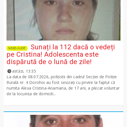
Sunați la 112 dacă o vedeți
NEWS ALERT
pe Cristina! Adolescenta este
dispărută de o lună de zile!
astăzi, 13:35
La data de 08.07.2026, polițistii din cadrul Secției de Poliție
Rurală nr. 4 Dorohoi au fost sesizați cu privire la faptul că
numita Alexa Cristina-Anamaria, de 17 ani, a plecat voluntar
de la locuința de domicili...