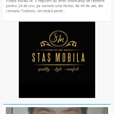
Poliție Rurală nr. 3 Hlipiceni au emis ordonanță de reținere
pentru 24 de ore, pe numele unei femei, de 49 de ani, din
comuna Todireni, cercetată pentr...