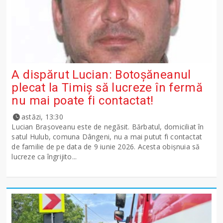
A dispărut Lucian: Botoșăneanul
plecat la Timiș să lucreze în fermă
nu mai poate fi contactat!
astăzi, 13:30
Lucian Brașoveanu este de negăsit. Bărbatul, domiciliat în
satul Hulub, comuna Dângeni, nu a mai putut fi contactat
de familie de pe data de 9 iunie 2026. Acesta obișnuia să
lucreze ca îngrijito...