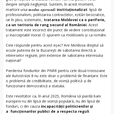
despre simplă neglijență. Suntem, în acest moment,
modus operandi
martorii unui
instituționalizat
: lipsă de
profesionalism, politizarea contractelor, ezitări birocratice,
iar în plus, sistematic,
tratarea Moldovei ca o periferie,
ca un teritoriu de rang secund al României
. Acest
tratament este incorect din punct de vedere constituțional
și inacceptabil moral. O spunem ca moldoveni și ca români.
Cine răspunde pentru acest eșec? Are Moldova dreptul să
acuze puterea de la București de sabotarea directă a
intereselor regiunii, prin extensie de sabotarea interesului
național?
Pierderea fondurilor din PNRR pentru cele două tronsoane
ale Autostrăzii 8 nu este doar o problemă de finanțare. Este
o problemă de credibilitate, de voință politică și de
funcționare democratică a statului.
Este revoltător ca, în anul 2025, România să piardă bani
europeni nu din lipsă de voință populară, nu din lipsă de
fonduri, ci din cauza
incapacității politicienilor și
a funcționarilor publici de a respecta reguli