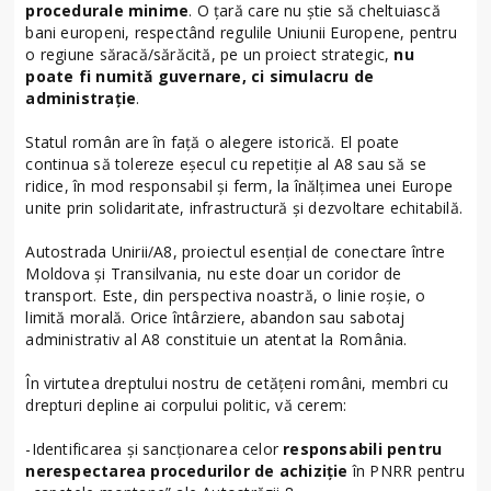
procedurale minime
. O țară care nu știe să cheltuiască
bani europeni, respectând regulile Uniunii Europene, pentru
o regiune săracă/sărăcită, pe un proiect strategic,
nu
poate fi numită guvernare, ci simulacru de
administrație
.
Statul român are în față o alegere istorică. El poate
continua să tolereze eșecul cu repetiție al A8 sau să se
ridice, în mod responsabil și ferm, la înălțimea unei Europe
unite prin solidaritate, infrastructură și dezvoltare echitabilă.
Autostrada Unirii/A8, proiectul esențial de conectare între
Moldova și Transilvania, nu este doar un coridor de
transport. Este, din perspectiva noastră, o linie roșie, o
limită morală. Orice întârziere, abandon sau sabotaj
administrativ al A8 constituie un atentat la România.
În virtutea dreptului nostru de cetățeni români, membri cu
drepturi depline ai corpului politic, vă cerem:
-Identificarea și sancționarea celor
responsabili pentru
nerespectarea procedurilor de achiziție
în PNRR pentru