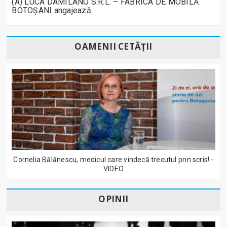
(A) LUCA DAMILANO S.R.L. – FABRICA DE MOBILĂ
BOTOȘANI angajează:
OAMENII CETĂȚII
Cornelia Bălănescu, medicul care vindecă trecutul prin scris! -
VIDEO
OPINII