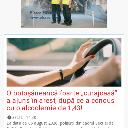
O botoșăneancă foarte „curajoasă”
a ajuns în arest, după ce a condus
cu o alcoolemie de 1,43!
astăzi, 14:30
La data de 06 august 2026, polițiștii din cadrul Secției de