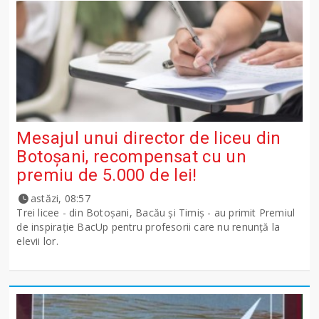
Mesajul unui director de liceu din
Botoșani, recompensat cu un
premiu de 5.000 de lei!
astăzi, 08:57
Trei licee - din Botoșani, Bacău și Timiș - au primit Premiul
de inspirație BacUp pentru profesorii care nu renunță la
elevii lor.