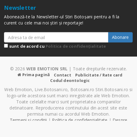
Newsletter
Abonează-te la Newsletter-ul Stiri Botoșani pentru a fi la
curent cu cele mai noi știri și reportaje!
Abonare
sunt de acord cu
Politica de confidențialitate
© 2026
WEB EMOTION SRL
| Toate drepturile rezervate.
Prima pagină
Contact
Publicitate / Rate card
Codul deontologic
Web Emotion, Live.Botosani.ro, Botosani.ro Stiri.Botosani.ro si
logo-urile acestora sunt marci inregistrate ale Web Emotion.
Toate celelalte marci sunt proprietatea companiilor
detinatoare. Reproducerea continutului din acest site este
permisa numai cu acordul Web Emotion.
Termeni și condiții
|
Politica de confidențialitate
|
Despre
Cookie-uri
|
Setări cookie-uri
Pagină generată în 0.24 secunde