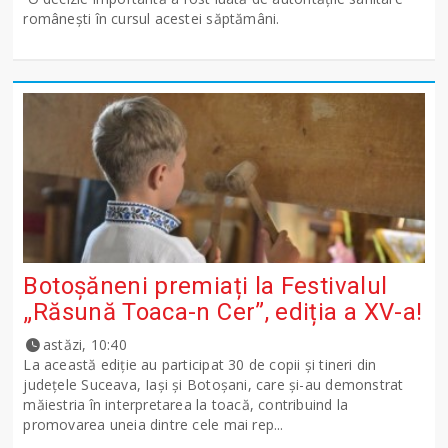
românești în cursul acestei săptămâni.
Botoșăneni premiați la Festivalul
„Răsună Toaca-n Cer”, ediția a XV-a!
astăzi, 10:40
La această ediție au participat 30 de copii și tineri din
județele Suceava, Iași și Botoșani, care și-au demonstrat
măiestria în interpretarea la toacă, contribuind la
promovarea uneia dintre cele mai rep...