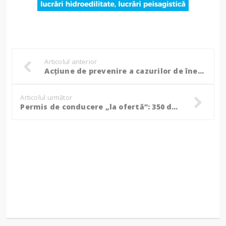
Articolul anterior
Acțiune de prevenire a cazurilor de înec pe lacul Stânca-Costești. Polițiștii au aplicat și amenzi! (Foto)
Articolul următor
Permis de conducere „la ofertă”: 350 de euro și dosar penal în Vama Rădăuți-Prut!