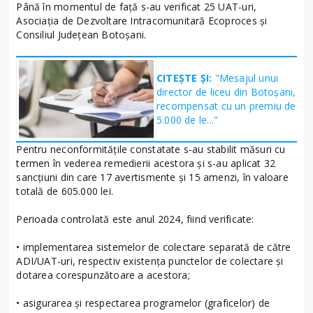
Până în momentul de față s-au verificat 25 UAT-uri,
Asociația de Dezvoltare Intracomunitară Ecoproces și
Consiliul Județean Botoșani.
CITEȘTE ȘI:
"Mesajul unui
director de liceu din Botoșani,
recompensat cu un premiu de
5.000 de le..."
Pentru neconformitățile constatate s-au stabilit măsuri cu
termen în vederea remedierii acestora și s-au aplicat 32
sancțiuni din care 17 avertismente și 15 amenzi, în valoare
totală de 605.000 lei.
Perioada controlată este anul 2024, fiind verificate:
• implementarea sistemelor de colectare separată de către
ADI/UAT-uri, respectiv existența punctelor de colectare și
dotarea corespunzătoare a acestora;
• asigurarea și respectarea programelor (graficelor) de