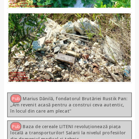
Pub
Marius Dănilă, fondatorul Brutăriei Rustik Pan:
„Am revenit acasă pentru a construi ceva autentic,
în locul din care am plecat”
Pub
Baza de cereale LITENI revoluționează piața
locală a transporturilor! Salarii la nivelul profesiilor
din domeniul medical si tehnic