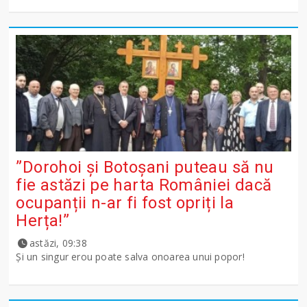
”Dorohoi și Botoșani puteau să nu
fie astăzi pe harta României dacă
ocupanții n-ar fi fost opriți la
Herța!”
astăzi, 09:38
Și un singur erou poate salva onoarea unui popor!