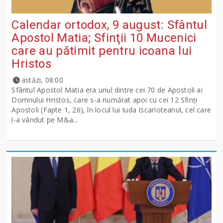
Calendar ortodox, 9 august: Sfântul
Apostol Matia; Sfinţii 10 Mucenici
care au pătimit pentru icoana lui
Hristos
astăzi, 08:00
Sfântul Apostol Matia era unul dintre cei 70 de Apostoli ai
Domnului Hristos, care s-a numărat apoi cu cei 12 Sfinţi
Apostoli (Fapte 1, 26), în locul lui Iuda Iscarioteanul, cel care
l-a vândut pe M&a...