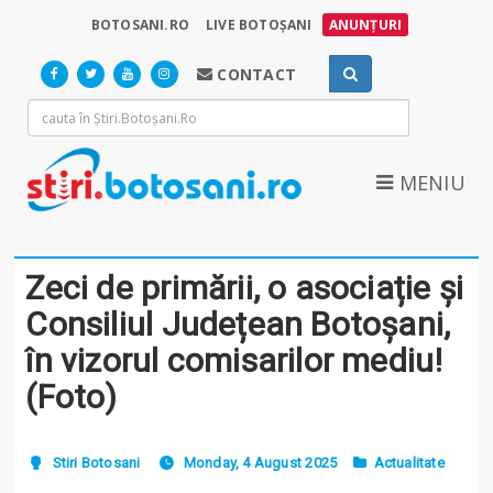
BOTOSANI.RO
LIVE BOTOȘANI
ANUNȚURI
CONTACT
MENIU
Zeci de primării, o asociație și
Consiliul Județean Botoșani,
în vizorul comisarilor mediu!
(Foto)
Stiri Botosani
Monday, 4 August 2025
Actualitate