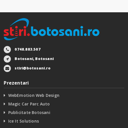
0748.883.507
Botosani, Botosani
stiri@botosani.ro
Prezentari
WebEmotion Web Design
Magic Car Parc Auto
Publicitate Botosani
Ice It Solutions