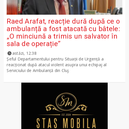
Raed Arafat, reacție dură după ce o
ambulanță a fost atacată cu bâtele:
„O minciună a trimis un salvator în
sala de operație”
astăzi, 12:38
Șeful Departamentului pentru Situații de Urgență a
reacționat după atacul violent asupra unui echipaj al
Serviciului de Ambulanță din Cluj.