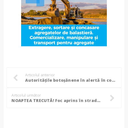
Articolul anterior
Autoritățile botoșănene în alertă în contextul codurilor galbene de caniculă, CJSU convocat de prefect! (Foto)
Articolul următor
NOAPTEA TRECUTĂ! Foc aprins în stradă, la Ghetouri. Polițiștii au intervenit imediat!