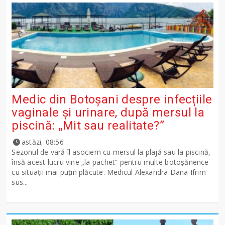
Medic din Botoșani despre infecțiile
vaginale și urinare, după mersul la
piscină: „Mit sau realitate?”
astăzi, 08:56
Sezonul de vară îl asociem cu mersul la plajă sau la piscină,
însă acest lucru vine „la pachet” pentru multe botoșănence
cu situații mai puțin plăcute. Medicul Alexandra Dana Ifrim
sus...