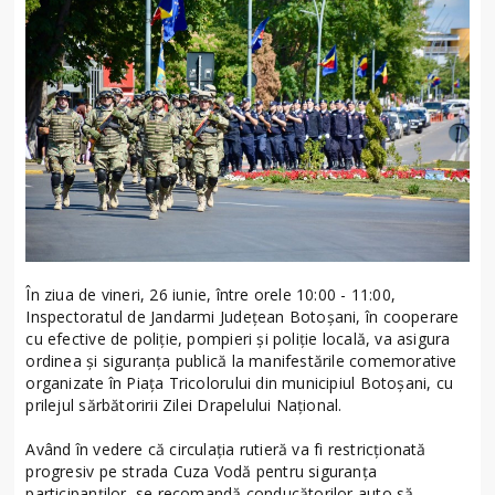
În ziua de vineri, 26 iunie, între orele 10:00 - 11:00,
Inspectoratul de Jandarmi Județean Botoșani, în cooperare
cu efective de poliție, pompieri și poliție locală, va asigura
ordinea și siguranța publică la manifestările comemorative
organizate în Piața Tricolorului din municipiul Botoșani, cu
prilejul sărbătoririi Zilei Drapelului Național.
Având în vedere că circulația rutieră va fi restricționată
progresiv pe strada Cuza Vodă pentru siguranța
participanților, se recomandă conducătorilor auto să