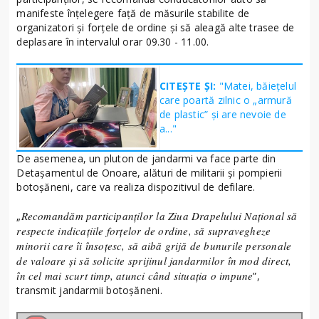
manifeste înțelegere față de măsurile stabilite de
organizatori și forțele de ordine și să aleagă alte trasee de
deplasare în intervalul orar 09.30 - 11.00.
CITEȘTE ȘI:
"Matei, băiețelul
care poartă zilnic o „armură
de plastic” și are nevoie de
a..."
De asemenea, un pluton de jandarmi va face parte din
Detașamentul de Onoare, alături de militarii și pompierii
botoșăneni, care va realiza dispozitivul de defilare.
Recomandăm participanților la Ziua Drapelului Național să
„
respecte indicațiile forțelor de ordine, să supravegheze
minorii care îi însoțesc, să aibă grijă de bunurile personale
de valoare și să solicite sprijinul jandarmilor în mod direct,
în cel mai scurt timp, atunci când situația o impune
”,
transmit jandarmii botoșăneni.