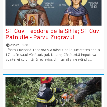
Sf. Cuv. Teodora de la Sihla; Sf. Cuv.
Pafnutie - Pârvu Zugravul
astăzi, 07:00
Sfânta Cuvioasă Teodora s-a născut pe la jumătatea sec. al
17-lea în satul Vânători, jud. Neamţ. Căsătorită împotriva
voinţei ei cu un tânăr evlavios din Ismail şi neavând c...