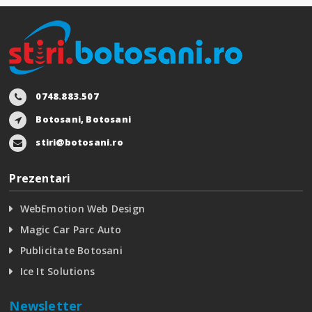
0748.883.507
Botosani, Botosani
stiri@botosani.ro
Prezentari
WebEmotion Web Design
Magic Car Parc Auto
Publicitate Botosani
Ice It Solutions
Newsletter