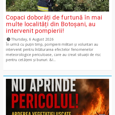
Copaci doborâți de furtună în mai
multe localități din Botoșani, au
intervenit pompierii!
Thursday, 6 August 2026
În urmă cu puțin timp, pompierii militari și voluntari au
intervenit pentru înlăturarea efectelor fenomenelor
meteorologice periculoase, care au creat situații de risc
pentru cetățeni și bunuri. &I...