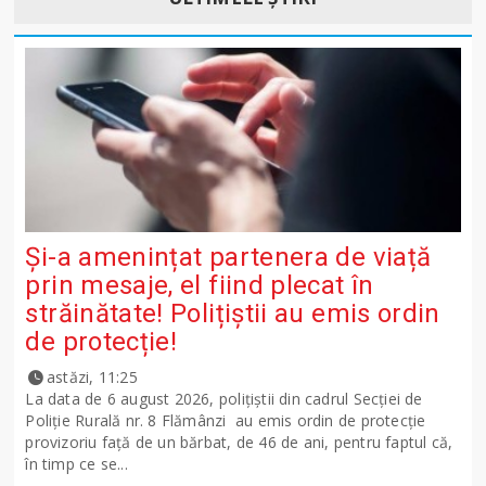
Și-a amenințat partenera de viață
prin mesaje, el fiind plecat în
străinătate! Polițiștii au emis ordin
de protecție!
astăzi, 11:25
La data de 6 august 2026, polițiștii din cadrul Secției de
Poliție Rurală nr. 8 Flămânzi au emis ordin de protecție
provizoriu față de un bărbat, de 46 de ani, pentru faptul că,
în timp ce se...