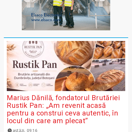
Marius Dănilă, fondatorul Brutăriei
Rustik Pan: „Am revenit acasă
pentru a construi ceva autentic, în
locul din care am plecat”
astăzi, 09:16