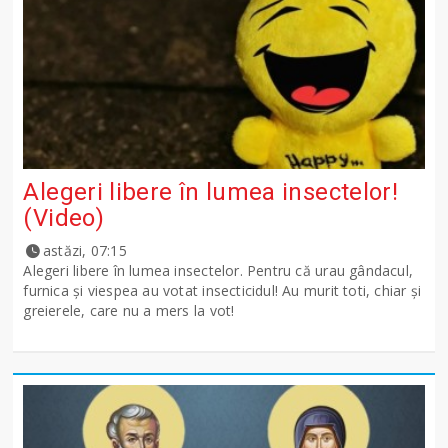
Alegeri libere în lumea insectelor!
(Video)
astăzi, 07:15
Alegeri libere în lumea insectelor. Pentru că urau gândacul,
furnica și viespea au votat insecticidul! Au murit toti, chiar și
greierele, care nu a mers la vot!