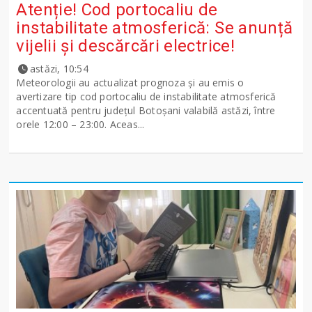
Atenție! Cod portocaliu de
instabilitate atmosferică: Se anunță
vijelii și descărcări electrice!
astăzi, 10:54
Meteorologii au actualizat prognoza și au emis o
avertizare tip cod portocaliu de instabilitate atmosferică
accentuată pentru județul Botoșani valabilă astăzi, între
orele 12:00 – 23:00. Aceas...