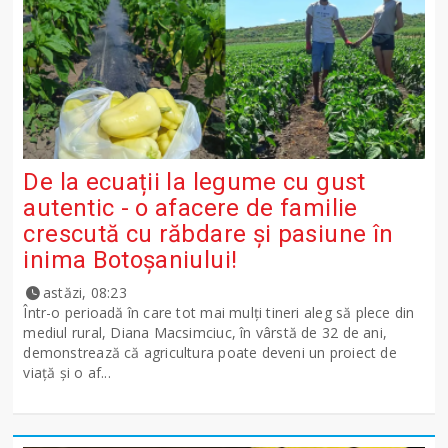
De la ecuații la legume cu gust
autentic - o afacere de familie
crescută cu răbdare și pasiune în
inima Botoșaniului!
astăzi, 08:23
Într-o perioadă în care tot mai mulți tineri aleg să plece din
mediul rural, Diana Macsimciuc, în vârstă de 32 de ani,
demonstrează că agricultura poate deveni un proiect de
viață și o af...