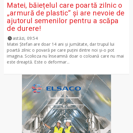
Matei, băiețelul care poartă zilnic o
„armură de plastic” și are nevoie de
ajutorul semenilor pentru a scăpa
de durere!
astăzi, 09:54
Matei Ștefan are doar 14 ani și jumătate, dar trupul lui
poartă zilnic o povară pe care puțini dintre noi și-o pot
imagina. Scolioza nu înseamnă doar o coloană care nu mai
este dreaptă. Este o deformar...