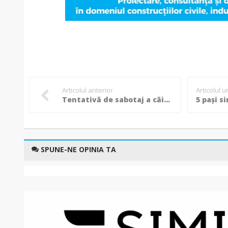
Articolul anterior
Articolul 
Tentativă de sabotaj a căii ferate, al doilea incident grav în doar 10 zile!
SPUNE-NE OPINIA TA