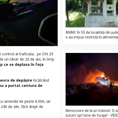
ANAR: În 55 de localități din jud
s-au impus restricții în aliment
 și control al traficului, pe DN 29
 de un tânăr de 20 de ani, în timp
mp ce se deplasa în fața
evra de depășire
încălcând
nu a purtat centura de
 cu amendă de peste 6.000, iar
240 de zile, fără drept de
Nenorocire de la un trăsnet: S-
scrum opt tone de furaje! - VID