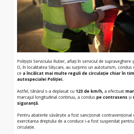
Polițiștii Serviciului Rutier, aflați în serviciul de supraveghere
D, în localitatea Silișcani, au surprins un autoturism, condus
ce
a încălcat mai multe reguli de circulație chiar în ti
autospecialei Poliției.
Astfel, tânărul s-a deplasat cu
123 de km/h,
a efectuat
man
marcajul longitudinal continuu, a condus
pe contrasens
și
siguranță.
Pentru abaterile săvârșite a fost sancționat contravențional
exercitarea dreptului de a conduce i-a fost suspendat pentru 
circulație.