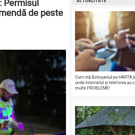
t: Permisul
ACTUALITATE
 amendă de peste
Cum stă Botoșaniul pe HARTA j
unde internetul și telefonia au 
multe PROBLEME!