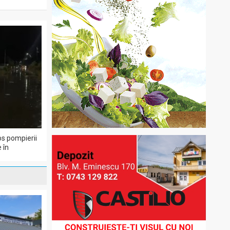
os pompierii
 în