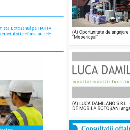
m stă Botoșaniul pe HARTA
(A) Oportunitate de angajare
ternetul și telefonia au cele
"Meseriașul"
(A) LUCA DAMILANO S.R.L.
DE MOBILĂ BOTOȘANI anga