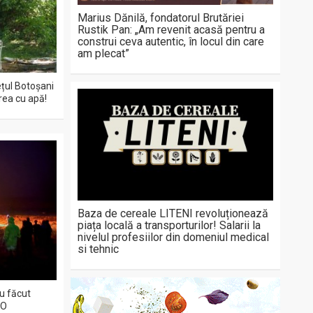
Marius Dănilă, fondatorul Brutăriei
Rustik Pan: „Am revenit acasă pentru a
construi ceva autentic, în locul din care
am plecat”
ețul Botoșani
area cu apă!
Baza de cereale LITENI revoluționează
piața locală a transporturilor! Salarii la
nivelul profesiilor din domeniul medical
si tehnic
au făcut
EO