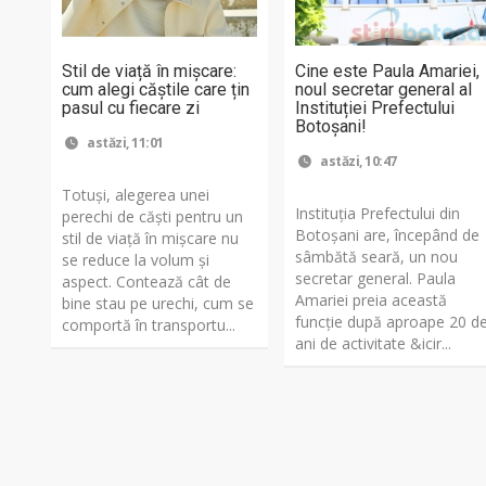
Stil de viață în mișcare:
Cine este Paula Amariei,
cum alegi căștile care țin
noul secretar general al
pasul cu fiecare zi
Instituției Prefectului
Botoșani!
astăzi, 11:01
astăzi, 10:47
Totuși, alegerea unei
Instituția Prefectului din
perechi de căști pentru un
Botoșani are, începând de
stil de viață în mișcare nu
sâmbătă seară, un nou
se reduce la volum și
secretar general. Paula
aspect. Contează cât de
Amariei preia această
bine stau pe urechi, cum se
funcție după aproape 20 d
comportă în transportu...
ani de activitate &icir...