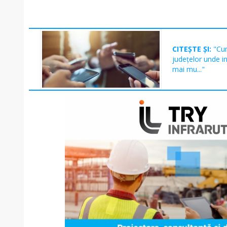
CITEȘTE ȘI:
"Cu
județelor unde in
mai mu..."