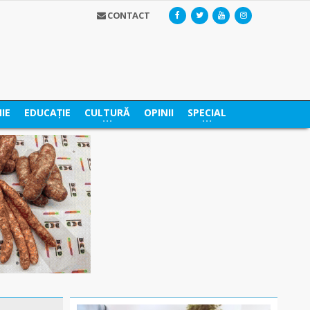
CONTACT
IE
EDUCAȚIE
CULTURĂ
OPINII
SPECIAL