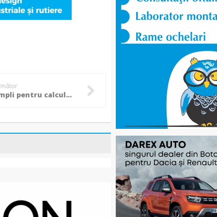
următor
5 pași simpli pentru calculul amprentei de carbon pentru companii și raportare de sustenabilitate conform CSRD și GHG Protocol