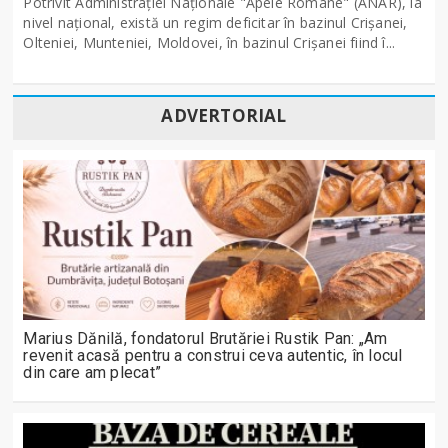
Potrivit Administraţiei Naţionale "Apele Române" (ANAR), la
nivel naţional, există un regim deficitar în bazinul Crişanei,
Olteniei, Munteniei, Moldovei, în bazinul Crişanei fiind î...
ADVERTORIAL
Marius Dănilă, fondatorul Brutăriei Rustik Pan: „Am
revenit acasă pentru a construi ceva autentic, în locul
din care am plecat”