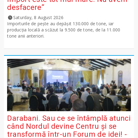
desfacere“
Saturday, 8 August 2026
Importurile de peşte au depăşit 130.000 de tone, iar
producţia locală a scăzut la 9.500 de tone, de la 11.000
tone anii anteriori.
Darabani. Sau ce se întâmplă atunci
când Nordul devine Centru și se
transformă într-un Forum de idei! -