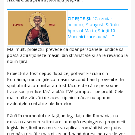
CITEȘTE ȘI:
"Calendar
ortodox, 9 august: Sfântul
Apostol Matia; Sfinţii 10
Mucenici care au păt..."
Mai mult, proiectul prevede ca doar persoanele juridice să
poată achiziționeze mașini din străinătate și să le revândă la
noi în țară.
Proiectul a fost depus după ce, potrivit Fiscului din
România, tranzacțiile cu mașini second-hand provenite din
spațiul intracomunitar au fost făcute de către persoane
fizice sau juridice fără a plăti TVA și impozit pe profit. Cele
mai multe vânzări de acest tip nici măcar nu apar în
evidențele contabile ale firmelor.
Până în momentul de față, în legislația din România, nu
exista o asemenea limitare iar după respingerea propunerii
legislative, limitarea nu se va aplica - românii își vor putea
cumpăra oricâte mașini second-hand doresc pe care le vor