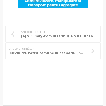
Articolul anterior
(A) S.C. Doly-Com Distribuție S.R.L. Botoșani-Abator Roma angajează
Articolul următor
COVID-19. Patru comune în scenariu „roșu”. Rata de infectare în municipiul Botoșani a scăzut la 2,99