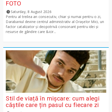
FOTO
Saturday, 8 August 2026
Pentru al treilea an consecutiv, chiar și numai pentru o zi,
Darabaniul devine centrul administrativ al Orașelor Mici, un
factor catalizator și deopotrivă consonant pentru idei și
resurse de gândire care &icir...
Stil de viață în mișcare: cum alegi
căștile care țin pasul cu fiecare zi