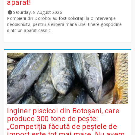
aparat!
Saturday, 8 August 2026
Pompierii din Dorohoi au fost solicitați la o intervenție
neobișnuită, pentru a elibera mâna unei tinere gospodine
dintr-un aparat casnic.
Inginer piscicol din Botoşani, care
produce 300 tone de peşte:
„Competiţia făcută de peştele de
import este tot mai mare. Nu avem