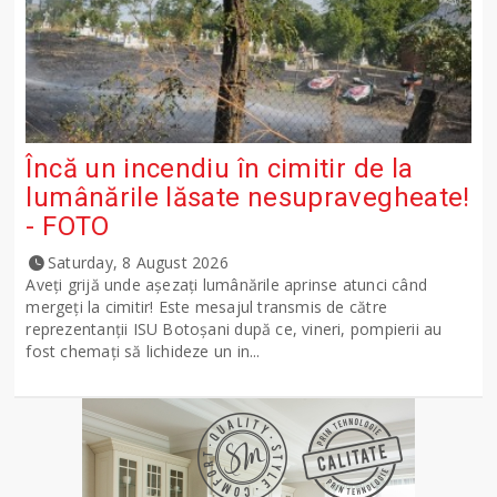
Încă un incendiu în cimitir de la
lumânările lăsate nesupravegheate!
- FOTO
Saturday, 8 August 2026
Aveți grijă unde așezați lumânările aprinse atunci când
mergeți la cimitir! Este mesajul transmis de către
reprezentanții ISU Botoșani după ce, vineri, pompierii au
fost chemați să lichideze un in...