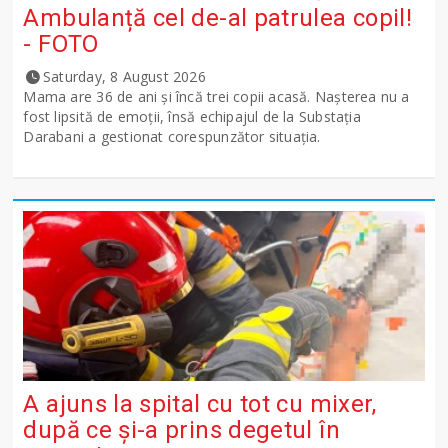
Ambulanță cel de-al patrulea copil!
- FOTO
Saturday, 8 August 2026
Mama are 36 de ani și încă trei copii acasă. Nașterea nu a
fost lipsită de emoții, însă echipajul de la Substația
Darabani a gestionat corespunzător situația.
A ajuns la spital cu tot cu mixer,
după ce și-a prins degetul în