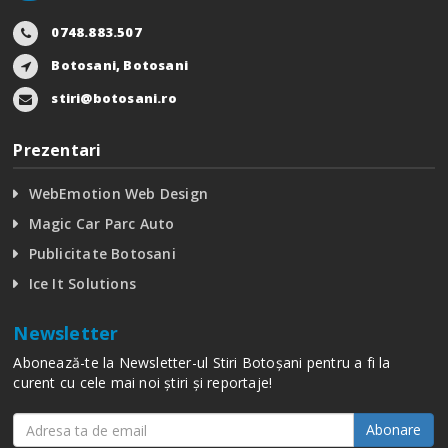
0748.883.507
Botosani, Botosani
stiri@botosani.ro
Prezentari
WebEmotion Web Design
Magic Car Parc Auto
Publicitate Botosani
Ice It Solutions
Newsletter
Abonează-te la Newsletter-ul Stiri Botoșani pentru a fi la
curent cu cele mai noi știri și reportaje!
Abonare