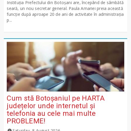
Instituția Prefectului din Botoșani are, începând de sâmbătă
seară, un nou secretar general. Paula Amariei preia această
funcție după aproape 20 de ani de activitate în administrația
p...
Cum stă Botoșaniul pe HARTA
județelor unde internetul și
telefonia au cele mai multe
PROBLEME!
Saturday, 8 August 2026