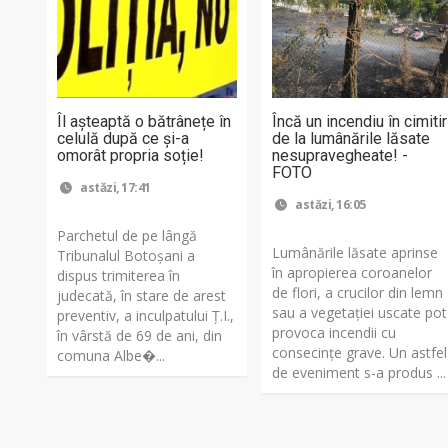
Îl așteaptă o bătrânețe în
Încă un incendiu în cimitir
celulă după ce și-a
de la lumânările lăsate
omorât propria soție!
nesupravegheate! -
FOTO
astăzi, 17:41
astăzi, 16:05
Parchetul de pe lângă
Lumânările lăsate aprinse
Tribunalul Botoşani a
în apropierea coroanelor
dispus trimiterea în
de flori, a crucilor din lemn
judecată, în stare de arest
sau a vegetației uscate pot
preventiv, a inculpatului Ț.I.,
provoca incendii cu
în vârstă de 69 de ani, din
consecințe grave. Un astfel
comuna Albe�...
de eveniment s-a produs ...