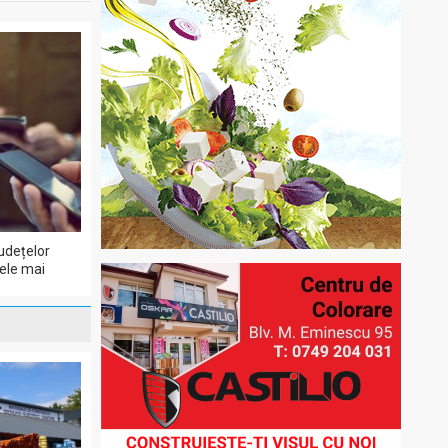
udețelor
cele mai