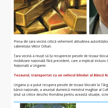
Presa din țara vecină critică vehement atitudinea autoritățil
cabinetului Viktor Orban.
Țara vecină a reușit să își recupereze piesele de tezaur blo
mobilizare națională fără precedent, care a implicat inclusiv
Națională a Ungariei.
Tezaurul, transportat cu un vehicul blindat al Băncii N
Ungaria și-a putut recupera piesele de tezaur blocate la Târg
băncii naționale, a anunțat duminică ministrul maghiar al Cult
ținut să critice deschis România pentru această situație, scri