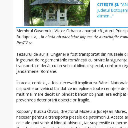
CITEȘTE ȘI:
"ANA
județul Botoșani 
alimen..."
Membrul Guvernului Viktor Orban a anunțat că „Aurul Principil
„în ciuda obstacolelor impuse de autorităţile ro
Budapesta,
ProTV.ro.
Tezaurul de aur al Ungariei a fost transportat din muzeele d
îngreunat de reglementările românești cu privire la siguranța 
transportate decât cu un vehicul blindat special, conform regl
Jandarmeriei Române.
În acest context, a fost necesară implicarea Băncii Naționale
dispoziție un vehicul blindat ce îndeplinea toate cerințele de 
mult mai mare decât un blindat bancar obișnuit, era echipat 
prevenirea deteriorării obiectelor fragile.
Koppány Bulcsú Ötvös, directorul Muzeului Județean Mureș, a
necesar pentru a transporta piesele de patrimoniu. Acesta a
cele ale unui vehicul blindat obișnuit, iar suspensiile cu perne 