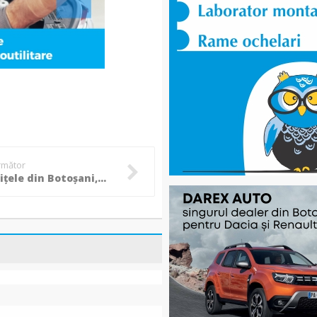
următor
Pompierițele din Botoșani, pe podium la Cupa Mărțișorului la Badminton! (Foto)