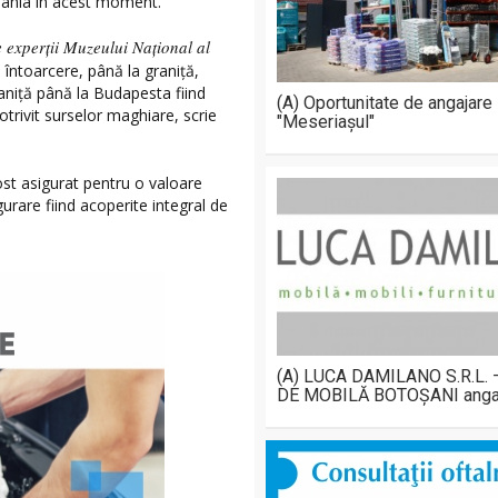
omânia în acest moment.
e experţii Muzeului Naţional al
întoarcere, până la graniţă,
aniță până la Budapesta fiind
(A) Oportunitate de angajare
otrivit surselor maghiare, scrie
"Meseriașul"
fost asigurat pentru o valoare
gurare fiind acoperite integral de
(A) LUCA DAMILANO S.R.L.
DE MOBILĂ BOTOȘANI anga