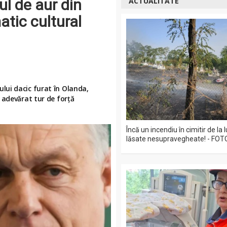
ul de aur din
ACTUALITATE
tic cultural
lui dacic furat în Olanda,
 adevărat tur de forță
Încă un incendiu în cimitir de la
lăsate nesupravegheate! - FOT