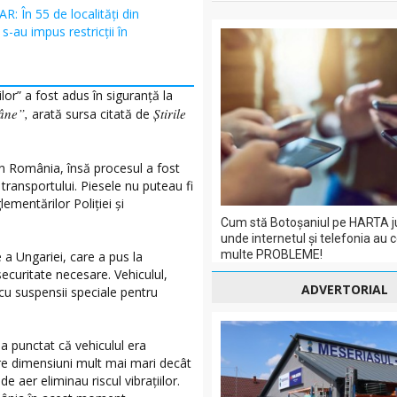
R: În 55 de localități din
s-au impus restricții în
or” a fost adus în siguranță la
mâne”,
Știrile
arată sursa citată de
in România, însă procesul a fost
transportului. Piesele nu puteau fi
ementărilor Poliției și
Cum stă Botoșaniul pe HARTA j
unde internetul și telefonia au 
multe PROBLEME!
 a Ungariei, care a pus la
securitate necesare. Vehiculul,
ADVERTORIAL
cu suspensii speciale pentru
 punctat că vehiculul era
re dimensiuni mult mai mari decât
de aer eliminau riscul vibrațiilor.