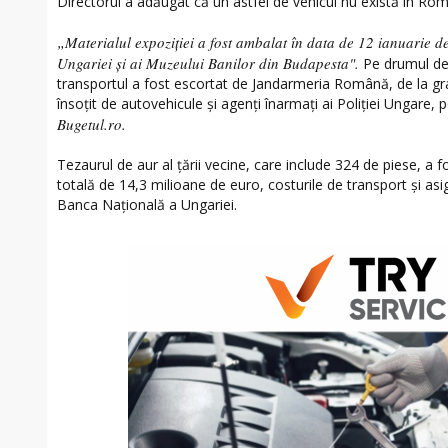
Directorul a adăugat că un astfel de vehicul nu există în R
„Materialul expoziţiei a fost ambalat în data de 12 ianuarie d
Ungariei şi ai Muzeului Banilor din Budapesta".
Pe drumul de 
transportul a fost escortat de Jandarmeria Română, de la gr
însoțit de autovehicule și agenți înarmați ai Poliției Ungare, p
Bugetul.ro.
Tezaurul de aur al țării vecine, care include 324 de piese, a 
totală de 14,3 milioane de euro, costurile de transport și asi
Banca Națională a Ungariei.