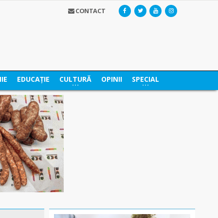
CONTACT
IE
EDUCAȚIE
CULTURĂ
OPINII
SPECIAL