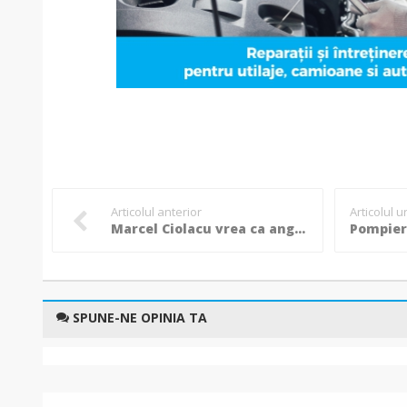
Articolul anterior
Articolul 
Marcel Ciolacu vrea ca angajații din subordinea Guvernului să fie plătiți în funcție de performanță!
SPUNE-NE OPINIA TA