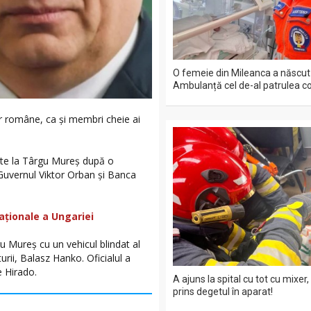
O femeie din Mileanca a născut
Ambulanță cel de-al patrulea co
or române, ca și membri cheie ai
cate la Târgu Mureș după o
 Guvernul Viktor Orban și Banca
aționale a Ungariei
u Mureș cu un vehicul blindat al
urii, Balasz Hanko. Oficialul a
e Hirado.
A ajuns la spital cu tot cu mixer,
prins degetul în aparat!