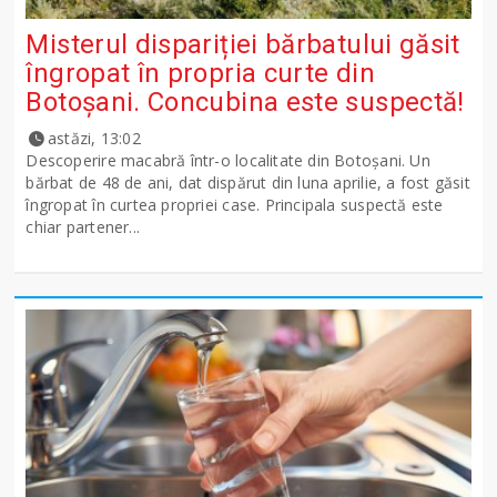
Misterul dispariției bărbatului găsit
îngropat în propria curte din
Botoșani. Concubina este suspectă!
astăzi, 13:02
Descoperire macabră într-o localitate din Botoșani. Un
bărbat de 48 de ani, dat dispărut din luna aprilie, a fost găsit
îngropat în curtea propriei case. Principala suspectă este
chiar partener...