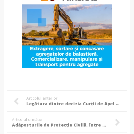
Articolul anterior
Legătura dintre decizia Curții de Apel Ploiești și judecătoarea pensionară din Botoșani!
Articolul următor
Adăposturile de Protecție Civilă, între realitate și necesitate: Câți cetățeni poate adăposti Botoșaniul în cazul unui conflict armat? (Foto)