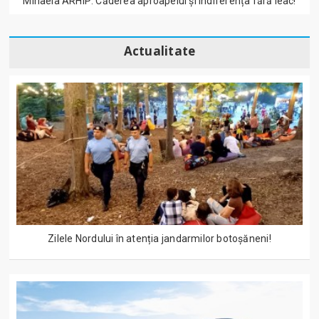
Mihaela ARHIP: Căderea aproapelui și indiferența fără leac!
Actualitate
Zilele Nordului în atenția jandarmilor botoșăneni!