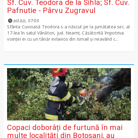
Sf. Cuv. Teodora de la Sihla; Sf. Cuv.
Pafnutie - Pârvu Zugravul
astăzi, 07:00
Sfânta Cuvioasă Teodora s-a născut pe la jumătatea sec. al
17-lea în satul Vânători, jud. Neamţ. Căsătorită împotriva
voinţei ei cu un tânăr evlavios din Ismail şi neavând c...
Copaci doborâți de furtună în mai
multe localități din Botoșani, au