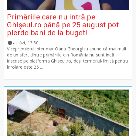
Primăriile care nu intră pe
Ghişeul.ro până pe 25 august pot
pierde bani de la buget!
astăzi, 13:30
Vicepremierul interimar Oana Gheorghiu spune că mai mult
de un sfert dintre primăriile din România nu sunt încă
înscrise pe platforma Ghiseul.ro, deși termenul-limită pentru
înrolare este 25 ...