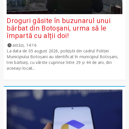
Droguri găsite în buzunarul unui
bărbat din Botoșani, urma să le
împartă cu alții doi!
astăzi, 14:16
La data de 05 august 2026, polițiștii din cadrul Poliției
Municipiului Botoșani au identificat în municipiul Botoșani,
trei bărbați, cu vârste cuprinse între 29 și 44 de ani, din
aceeași locali...