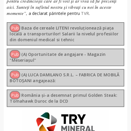
pentru credincioşii care ar fi voit şi ar vrea să fie prezenţi
aici. Sunteţi în sufletul nostru şi vibraţi cu noi în aceste
momente”,
.
a declarat părintele pentru
TVR
Pub
Baza de cereale LITENI revoluționează piața
locală a transporturilor! Salarii la nivelul profesiilor
din domeniul medical si tehnic
Pub
(A) Oportunitate de angajare - Magazin
"Meseriașul"
Pub
(A) LUCA DAMILANO S.R.L. – FABRICA DE MOBILĂ
BOTOȘANI angajează:
Pub
România și-a desemnat primul Golden Steak:
Tomahawk Duroc de la DCD