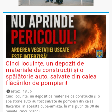
Cinci locuințe, un depozit de
materiale de construcții și o
spălătorie auto, salvate din calea
flăcărilor de pompieri!
astăzi, 18:56
Cinci locuințe, un depozit de materiale de construcții și o
spălătorie auto au fost salvate de pompieri din calea
flăcărilor, în această după-amiază. În mai puțin de 30 de
minute, cinci incendii...