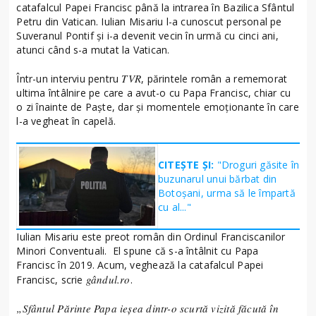
catafalcul Papei Francisc până la intrarea în Bazilica Sfântul
Petru din Vatican. Iulian Misariu l-a cunoscut personal pe
Suveranul Pontif și i-a devenit vecin în urmă cu cinci ani,
atunci când s-a mutat la Vatican.
TVR
Într-un interviu pentru
, părintele român a rememorat
ultima întâlnire pe care a avut-o cu Papa Francisc, chiar cu
o zi înainte de Paște, dar și momentele emoționante în care
l-a vegheat în capelă.
CITEȘTE ȘI:
"Droguri găsite în
buzunarul unui bărbat din
Botoșani, urma să le împartă
cu al..."
Iulian Misariu este preot român din Ordinul Franciscanilor
Minori Conventuali. El spune că s-a întâlnit cu Papa
Francisc în 2019. Acum, veghează la catafalcul Papei
gândul.ro
Francisc, scrie
.
„Sfântul Părinte Papa ieşea dintr-o scurtă vizită făcută în