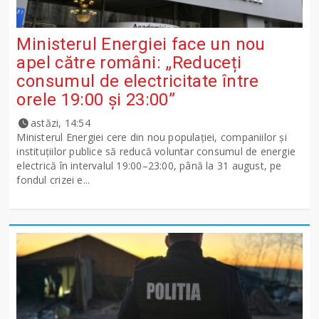
Ministerul Energiei face un nou
apel către români: „Reduceți
consumul de electricitate între
orele 19:00 și 23:00”
astăzi, 14:54
Ministerul Energiei cere din nou populației, companiilor și
instituțiilor publice să reducă voluntar consumul de energie
electrică în intervalul 19:00–23:00, până la 31 august, pe
fondul crizei e...