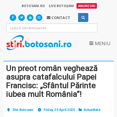
BOTOSANI.RO
LIVE BOTOȘANI
ANUNȚURI
CONTACT
MENIU
Un preot român veghează
asupra catafalcului Papei
Francisc: „Sfântul Părinte
iubea mult România”!
Stiri Botosani
Friday, 25 April 2025
Actualitate