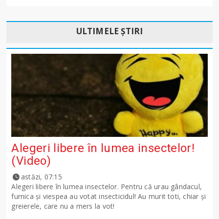
ULTIMELE ȘTIRI
Alegeri libere în lumea insectelor!
(Video)
astăzi, 07:15
Alegeri libere în lumea insectelor. Pentru că urau gândacul,
furnica și viespea au votat insecticidul! Au murit toti, chiar și
greierele, care nu a mers la vot!