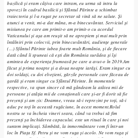
bazilică şi eram câţiva care intram, eu urma să intru la
spovezi în cadrul basilicii şi Sfântul Părinte a schimbat
traiectoria şi l-a rugat pe secretar să vină să ne salute.
Şi
atunci a venit, mi-a dat mâna, m-a binecuvântat. Serviciul şi
misiunea pe care am primit-o am primit-o cu acordul
Vaticanului şi aşa am reuşit să ne apropiem şi mai mult prin
întâlniri prin colocvii, prin binecuvântări, audienţe generale
(…) Sfântul Părinte iubea foarte mult România, şi de fiecare
dată când îi spuneai că eşti din România surâdea şi îşi
amintea de experienţa frumoasă pe care a avut-o în 2019.Am
făcut şi prima noapte şi a doua noapte iarăşi. Eram singur cu
doi soldaţi, cu doi elveţieni, gărzile personale care făceau de
gardă şi eram singur cu Sfântul Părinte. În momentele
respective, va spun sincer că mă gândeam la atâtea mii de
persoane şi atâţia mii de conaţionali care şi-ar fi dorit să fie
prezenţi şi am zis: Doamne, vreau să-i reprezint pe toţi, să-i
aduc pe toţi în această rugăciune, în acest moment.Rolul
nostru se va încheia vineri seara, când va trebui să fim
prezenţi şa închiderea capacului. este un ritual în care şi noi
suntem implicaţi. Sâmbătă, la inmormântare vom fi într-un
loc în Piaţa Sf. Petru şi ne vom ruga şi acolo. Ne vom ruga şi