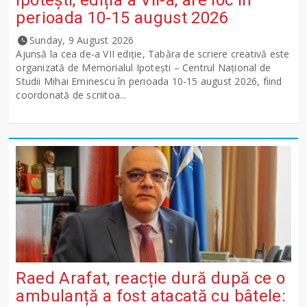
perioada 10-15 august 2026
Sunday, 9 August 2026
Ajunsă la cea de-a VII ediție, Tabăra de scriere creativă este
organizată de Memorialul Ipotești – Centrul Național de
Studii Mihai Eminescu în perioada 10-15 august 2026, fiind
coordonată de scriitoa...
Raed Arafat, reacție dură după ce o
ambulanță a fost atacată cu bâtele: