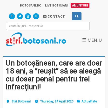
BOTOSANI.RO
LIVE BOTOȘANI
ANUNȚURI
CONTACT
MENIU
Un botoșănean, care are doar
18 ani, a ”reușit” să se aleagă
cu dosar penal pentru trei
infracțiuni!
Stiri Botosani
Thursday, 24 April 2025
Actualitate