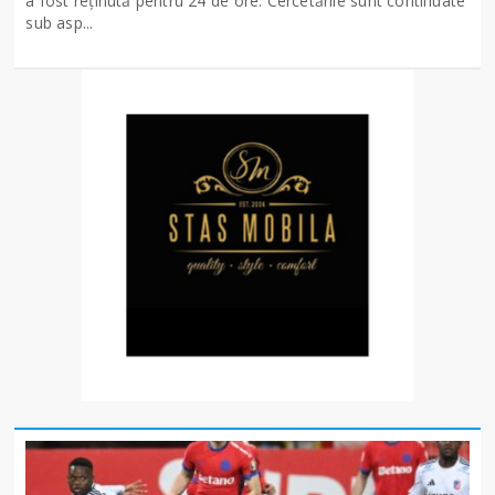
a fost reținută pentru 24 de ore. Cercetările sunt continuate
sub asp...