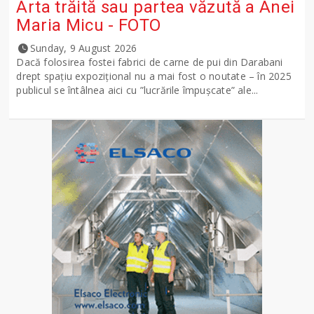
Arta trăită sau partea văzută a Anei
Maria Micu - FOTO
Sunday, 9 August 2026
Dacă folosirea fostei fabrici de carne de pui din Darabani
drept spațiu expozițional nu a mai fost o noutate – în 2025
publicul se întâlnea aici cu ”lucrările împușcate” ale...