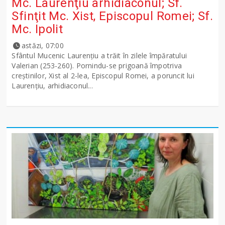
Mc. Laurenţiu arhidiaconul; Sf.
Sfinţit Mc. Xist, Episcopul Romei; Sf.
Mc. Ipolit
astăzi, 07:00
Sfântul Mucenic Laurenţiu a trăit în zilele împăratului
Valerian (253-260). Pornindu-se prigoană împotriva
creştinilor, Xist al 2-lea, Episcopul Romei, a poruncit lui
Laurenţiu, arhidiaconul...