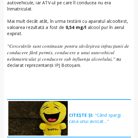
autovehicule, iar ATV-ul pe care îl conducea nu era
înmatriculat.
Mai mult decât atât, în urma testării cu aparatul alcooltest,
valoarea rezultată a fost de
0,54 mg/l
alcool pur în aerul
expirat.
"Cercetările sunt continuate pentru săvârșirea infracțiunii de
conducere fără permis, conducere a unui autovehicul
neînmatriculat și conducere sub influența alcoolului,"
au
declarat reprezentanții IPJ Botoșani.
CITEȘTE ȘI:
"Când spargi
casa unui avocat…"