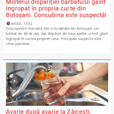
Misterul dispariției bărbatului găsit
îngropat în propria curte din
Botoșani. Concubina este suspectă!
astăzi, 13:02
Descoperire macabră într-o localitate din Botoșani. Un
bărbat de 48 de ani, dat dispărut din luna aprilie, a fost găsit
îngropat în curtea propriei case. Principala suspectă este
chiar partener...
Avarie după avarie la Zăicești,