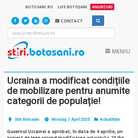
BOTOSANI.RO
LIVE BOTOȘANI
ANUNȚURI
CONTACT
MENIU
Ucraina a modificat condițiile
de mobilizare pentru anumite
categorii de populație!
Stiri Botosani
Monday, 7 April 2025
Actualitate
Guvernul Ucrainei a aprobat, în data de 4 aprilie, un
proiect de lege privind modificarea articolului 23 din