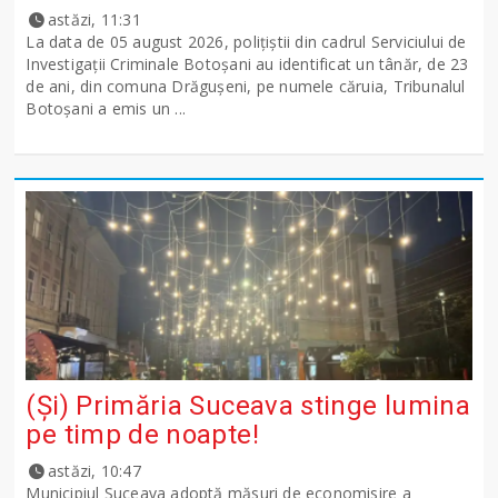
astăzi, 11:31
La data de 05 august 2026, polițiștii din cadrul Serviciului de
Investigații Criminale Botoșani au identificat un tânăr, de 23
de ani, din comuna Drăgușeni, pe numele căruia, Tribunalul
Botoșani a emis un ...
(Și) Primăria Suceava stinge lumina
pe timp de noapte!
astăzi, 10:47
Municipiul Suceava adoptă măsuri de economisire a