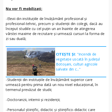
Nu vor fi mobilizați:
-Elevii din instituțiile de învățământ profesional și
profesional-tehnic, precum și studenții din colegii, dacă au
început studiile cu cel puțin un an înainte de atingerea
vârstei maxime de recrutare și urmează cursuri la forma de
zi sau duală;
CITEȘTE ȘI:
"Incendii de
vegetație uscată în județul
Botoșani, culturi agricole
salvate din c..."
-Studenții din instituțiile de învățământ superior care
urmează pentru prima dată un nou nivel educațional, în
termenul prevăzut de studii;
-Doctoranzii, internii și rezidenții;
-Personalul științific, didactic și științifico-didactic care