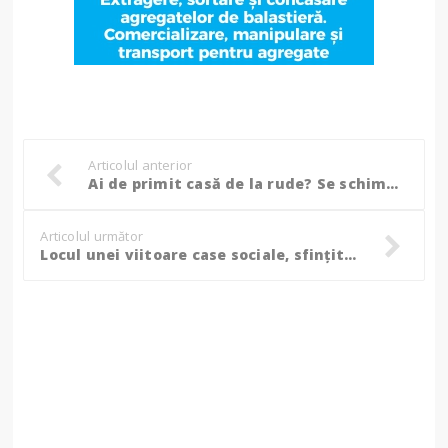
Articolul anterior
Ai de primit casă de la rude? Se schimbă legea moștenirii!
Articolul următor
Locul unei viitoare case sociale, sfințit de un sobor de preoți într-o comună din Botoșani! (Foto)