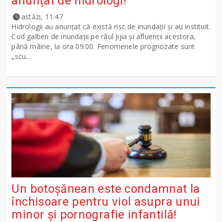
anunțat de hidrologi!
astăzi, 11:47
Hidrologii au anunțat că există risc de inundații și au instituit
Cod galben de inundații pe râul Jijia și afluenții acestora,
până mâine, la ora 09:00. Fenomenele prognozate sunt
„scu...
Un botoșănean este condamnat la
închisoare pentru viol asupra unui
minor și pornografie infantilă!