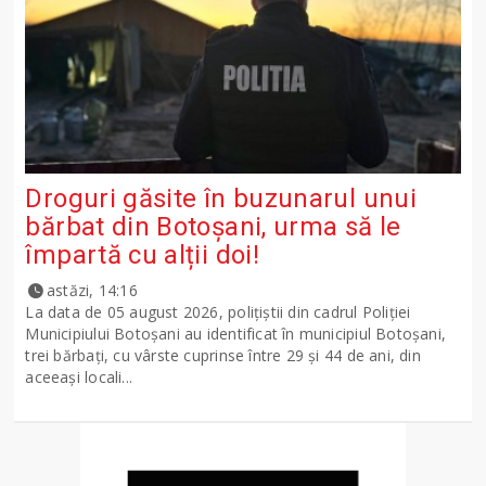
Droguri găsite în buzunarul unui
bărbat din Botoșani, urma să le
împartă cu alții doi!
astăzi, 14:16
La data de 05 august 2026, polițiștii din cadrul Poliției
Municipiului Botoșani au identificat în municipiul Botoșani,
trei bărbați, cu vârste cuprinse între 29 și 44 de ani, din
aceeași locali...