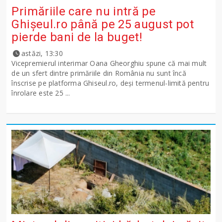
Primăriile care nu intră pe
Ghişeul.ro până pe 25 august pot
pierde bani de la buget!
astăzi, 13:30
Vicepremierul interimar Oana Gheorghiu spune că mai mult
de un sfert dintre primăriile din România nu sunt încă
înscrise pe platforma Ghiseul.ro, deși termenul-limită pentru
înrolare este 25 ...