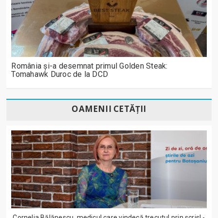
România și-a desemnat primul Golden Steak:
Tomahawk Duroc de la DCD
OAMENII CETĂȚII
Cornelia Bălănescu, medicul care vindecă trecutul prin scris! -