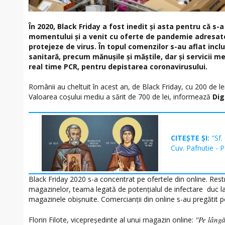
În 2020, Black Friday a fost inedit și asta pentru că s-
momentului și a venit cu oferte de pandemie adresate 
protejeze de virus. În topul comenzilor s-au aflat incl
sanitară, precum mănușile și măștile, dar și servicii m
real time PCR, pentru depistarea coronavirusului.
Românii au cheltuit în acest an, de Black Friday, cu 200 de le
Valoarea coșului mediu a sărit de 700 de lei, informează
Dig
CITEȘTE ȘI:
"Sf.
Cuv. Pafnutie - 
Black Friday 2020 s-a concentrat pe ofertele din online. Restri
magazinelor, teama legată de potențialul de infectare duc la
magazinele obișnuite. Comercianții din online s-au pregătit 
"Pe lângă
Florin Filote, vicepreședinte al unui magazin online: