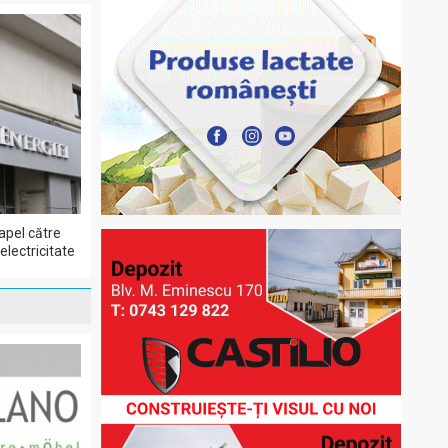
apel către
lectricitate