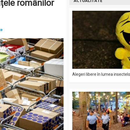
nțele românilor
ACTUALITATE
te
Alegeri libere în lumea insectelo