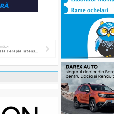
următor
Incendiu la Terapia Intensivă a Spitalului din Piatra Neamț. Cel puțin 7 persoane decedate