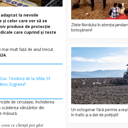
a adaptat la nevoile
și celor care vor să se
Zilele Nordului în atenția jandar
usiv produse de protecție
botoșăneni!
edicale care cuprind și teste
i mai mult față de anul trecut.
i24.
 Cuv. Teodora de la Sihla; Sf.
Pârvu Zugravul"
cțiile de circulație, închiderea
 scăderea vânzărilor din
Un octogenar fără permis a ieșit
pe măsură.
în trafic și a dat de polițiști!
 ceea ce clienții pot găsi