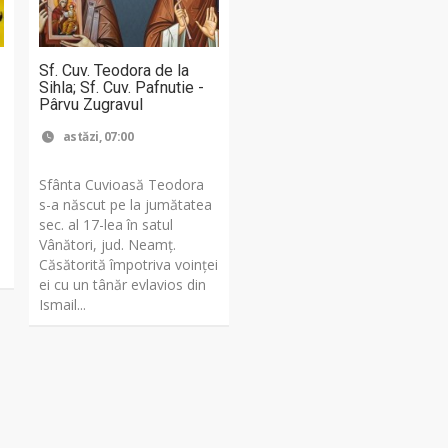
Sf. Cuv. Teodora de la
Sihla; Sf. Cuv. Pafnutie -
Pârvu Zugravul
astăzi, 07:00
Sfânta Cuvioasă Teodora
s-a născut pe la jumătatea
a
sec. al 17-lea în satul
Vânători, jud. Neamţ.
,
Căsătorită împotriva voinţei
ei cu un tânăr evlavios din
Ismail...