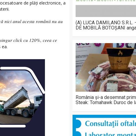
cesatoare de plăți electronice, a
erii.
ă nici anul acesta românii nu au
(A) LUCA DAMILANO S.R.L.
DE MOBILĂ BOTOȘANI anga
n singur click cu 120%, ceea ce
s ea.
România și-a desemnat prim
Steak: Tomahawk Duroc de 