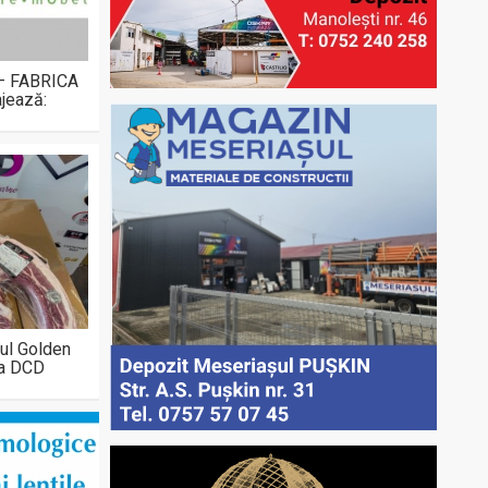
 – FABRICA
jează:
ul Golden
la DCD