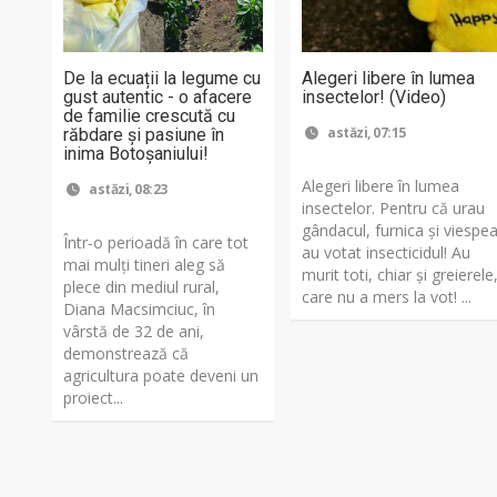
De la ecuații la legume cu
Alegeri libere în lumea
gust autentic - o afacere
insectelor! (Video)
de familie crescută cu
astăzi, 07:15
răbdare și pasiune în
inima Botoșaniului!
Alegeri libere în lumea
astăzi, 08:23
insectelor. Pentru că urau
gândacul, furnica și viespe
Într-o perioadă în care tot
au votat insecticidul! Au
mai mulți tineri aleg să
murit toti, chiar și greierele
plece din mediul rural,
care nu a mers la vot! ...
Diana Macsimciuc, în
vârstă de 32 de ani,
demonstrează că
agricultura poate deveni un
proiect...