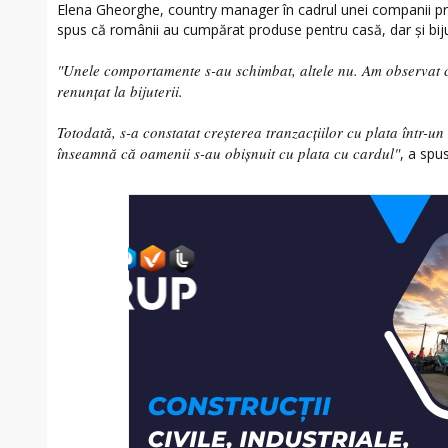
Elena Gheorghe, country manager în cadrul unei companii pro
spus că românii au cumpărat produse pentru casă, dar și bijut
"Unele comportamente s-au schimbat, altele nu. Am observat c
renunțat la bijuterii.
Totodată, s-a constatat creșterea tranzacțiilor cu plata într-u
înseamnă că oamenii s-au obișnuit cu plata cu cardul"
, a spu