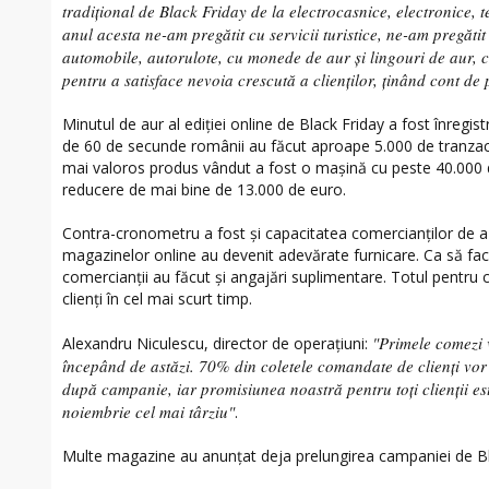
tradițional de Black Friday de la electrocasnice, electronice, 
anul acesta ne-am pregătit cu servicii turistice, ne-am pregătit 
automobile, autorulote, cu monede de aur și lingouri de aur, c
pentru a satisface nevoia crescută a clienților, ținând cont d
Minutul de aur al ediției online de Black Friday a fost înregist
de 60 de secunde românii au făcut aproape 5.000 de tranzacții
mai valoros produs vândut a fost o mașină cu peste 40.000 de
reducere de mai bine de 13.000 de euro.
Contra-cronometru a fost și capacitatea comercianților de a
magazinelor online au devenit adevărate furnicare. Ca să facă
comercianții au făcut și angajări suplimentare. Totul pentru
clienți în cel mai scurt timp.
"Primele comezi v
Alexandru Niculescu, director de operațiuni:
începând de astăzi. 70% din coletele comandate de clienți vor 
după campanie, iar promisiunea noastră pentru toți clienții e
noiembrie cel mai târziu"
.
Multe magazine au anunțat deja prelungirea campaniei de Bl