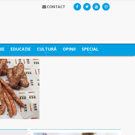
CONTACT
IE
EDUCAȚIE
CULTURĂ
OPINII
SPECIAL