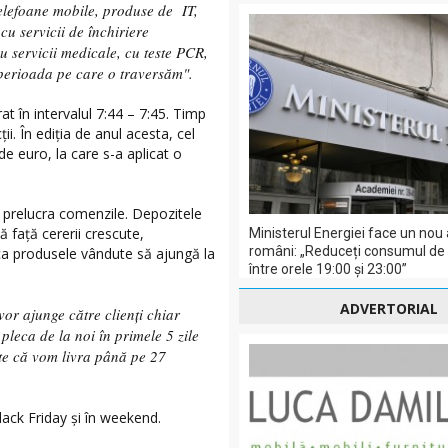
telefoane mobile, produse de IT,
cu servicii de închiriere
u servicii medicale, cu teste PCR,
e perioada pe care o traversăm".
rat în intervalul 7:44 – 7:45. Timp
. În ediția de anul acesta, cel
 euro, la care s-a aplicat o
 prelucra comenzile. Depozitele
 față cererii crescute,
Ministerul Energiei face un nou 
români: „Reduceți consumul de e
 ca produsele vândute să ajungă la
între orele 19:00 și 23:00”
ADVERTORIAL
or ajunge către clienți chiar
pleca de la noi în primele 5 zile
ste că vom livra până pe 27
ack Friday și în weekend.