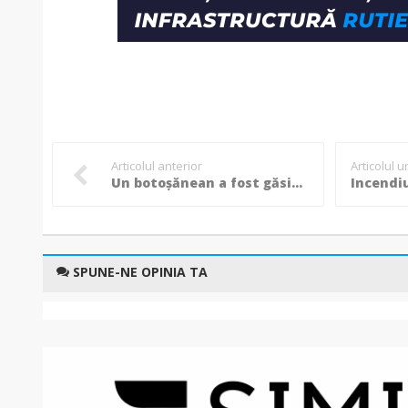
Articolul anterior
Articolul 
Un botoșănean a fost găsit decedat pe strada Primăverii
SPUNE-NE OPINIA TA