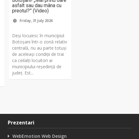
Botoșani! „Mai prind oare
asfalt sau dau mâna cu
preotul?” (Video)
Friday, 31 July 2026
Deși locuiesc în municipiul
Botoșani într-o zonă relativ
centrală, nu au parte totuși
de aceleași condiții de trai
ca ceilalți locuitori ai
municipiului reședință de
județ. Est...
Prezentari
WebEmotion Web Design