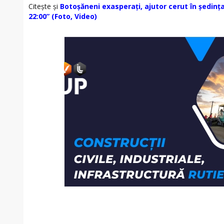
Citește și
Botoșăneni exasperați, ajutor cerut în ședin
22:00” (Foto, Video)