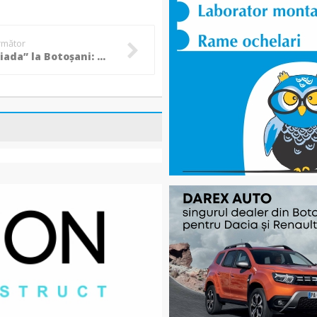
următor
„Culinariada” la Botoșani: 11 județe au concurat la etapa națională a Concursului de nutriție și alimentație sănătoasă! (Foto)