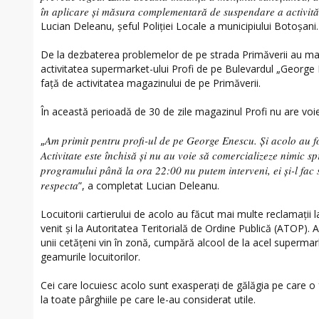
în aplicare și măsura complementară de suspendare a activităț
Lucian Deleanu, șeful Poliției Locale a municipiului Botoșani.
De la dezbaterea problemelor de pe strada Primăverii au mai v
activitatea supermarket-ului Profi de pe Bulevardul „George 
față de activitatea magazinului de pe Primăverii.
În această perioadă de 30 de zile magazinul Profi nu are vo
Am primit pentru profi-ul de pe George Enescu. Și acolo au fos
„
Activitate este închisă și nu au voie să comercializeze nimic 
programului până la ora 22:00 nu putem interveni, ei și-l fac s
respecta
”, a completat Lucian Deleanu.
Locuitorii cartierului de acolo au făcut mai multe reclamații l
venit și la Autoritatea Teritorială de Ordine Publică (ATOP). 
unii cetățeni vin în zonă, cumpără alcool de la acel supermar
geamurile locuitorilor.
Cei care locuiesc acolo sunt exasperați de gălăgia pe care o 
la toate pârghiile pe care le-au considerat utile.