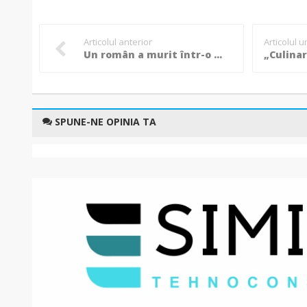
Articolul anterior
Articolul 
Un român a murit într-o mare gară din Italia. S-a prăbușit la pământ sub privirile îngrozite ale pasagerilor!
SPUNE-NE OPINIA TA