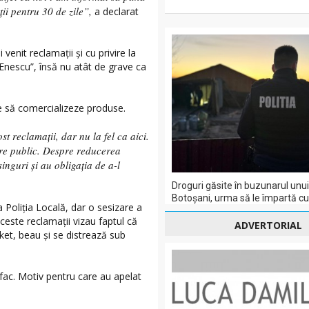
ii pentru 30 de zile”,
a declarat
enit reclamații și cu privire la
Enescu”, însă nu atât de grave ca
ie să comercializeze produse.
t reclamații, dar nu la fel ca aici.
spre public. Despre reducerea
inguri și au obligația de a-l
Droguri găsite în buzunarul unui
Botoșani, urma să le împartă cu a
a Poliția Locală, dar o sesizare a
Aceste reclamații vizau faptul că
ADVERTORIAL
ket, beau și se distrează sub
fac. Motiv pentru care au apelat