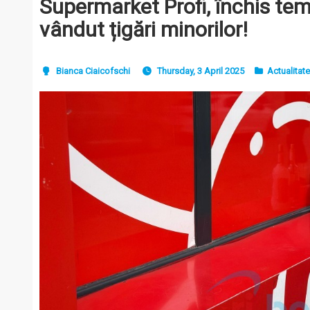
Supermarket Profi, închis te
vândut țigări minorilor!
Bianca Ciaicofschi
Thursday, 3 April 2025
Actualitat