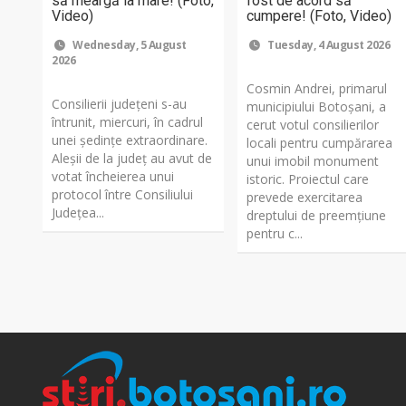
să meargă la mare! (Foto,
fost de acord să
Video)
cumpere! (Foto, Video)
Wednesday, 5 August
Tuesday, 4 August 2026
2026
Cosmin Andrei, primarul
Consilierii județeni s-au
municipiului Botoșani, a
întrunit, miercuri, în cadrul
cerut votul consilierilor
unei ședințe extraordinare.
locali pentru cumpărarea
Aleșii de la județ au avut de
unui imobil monument
votat încheierea unui
istoric. Proiectul care
protocol între Consiliului
prevede exercitarea
Județea...
dreptului de preemțiune
pentru c...