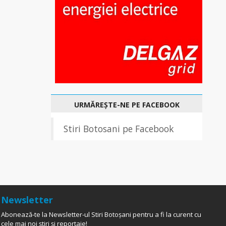
URMĂREȘTE-NE PE FACEBOOK
Stiri Botosani pe Facebook
Newsletter
Abonează-te la Newsletter-ul Stiri Botoșani pentru a fi la curent cu
cele mai noi știri și reportaje!