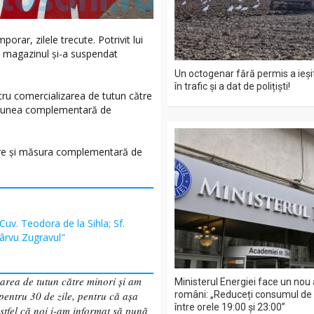
orar, zilele trecute. Potrivit lui
i, magazinul și-a suspendat
Un octogenar fără permis a ieșit
în trafic și a dat de polițiști!
ntru comercializarea de tutun către
cțiunea complementară de
care și măsura complementară de
 Cuv. Teodora de la Sihla; Sf.
Pârvu Zugravul"
area de tutun către minori și am
Ministerul Energiei face un nou 
români: „Reduceți consumul de e
pentru 30 de zile, pentru că așa
între orele 19:00 și 23:00”
stfel că noi i-am informat să pună