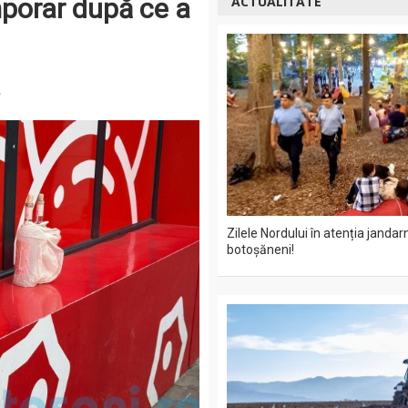
mporar după ce a
ACTUALITATE
e
Zilele Nordului în atenția jandar
botoșăneni!