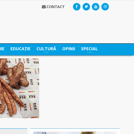
CONTACT
IE
EDUCAȚIE
CULTURĂ
OPINII
SPECIAL