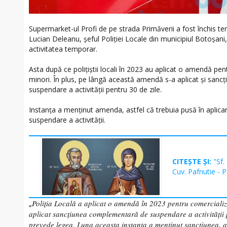
Supermarket-ul Profi de pe strada Primăverii a fost închis temp
Lucian Deleanu, șeful Poliției Locale din municipiul Botoșan
activitatea temporar.
Asta după ce polițiștii locali în 2023 au aplicat o amendă pe
minori. În plus, pe lângă această amendă s-a aplicat și san
suspendare a activității pentru 30 de zile.
Instanța a menținut amenda, astfel că trebuia pusă în apli
suspendare a activității.
CITEȘTE ȘI:
"Sf.
Cuv. Pafnutie - 
Poliția Locală a aplicat o amendă în 2023 pentru comercializ
„
aplicat sancțiunea complementară de suspendare a activității 
prevede legea. Luna aceasta instanța a menținut sancțiunea, a