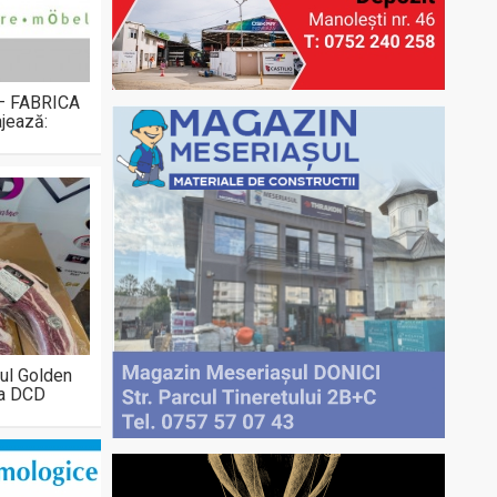
 – FABRICA
jează:
ul Golden
la DCD