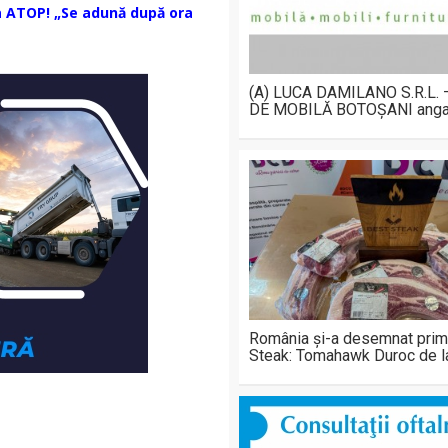
ța ATOP! „Se adună după ora
(A) LUCA DAMILANO S.R.L.
DE MOBILĂ BOTOȘANI anga
România și-a desemnat prim
Steak: Tomahawk Duroc de 