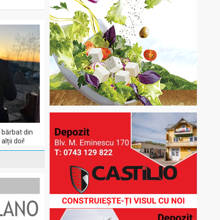
 bărbat din
lții doi!